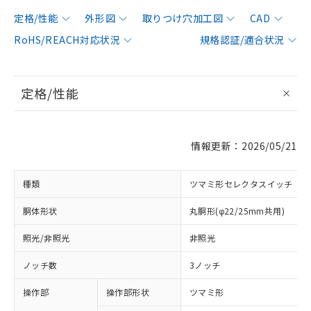
定格/性能
外形図
取りつけ穴加工図
CAD
RoHS/REACH対応状況
規格認証/適合状況
定格/性能
情報更新：2026/05/21
種類
ツマミ形セレクタスイッチ
胴体形状
丸胴形(φ22/25mm共用)
照光/非照光
非照光
ノッチ数
3ノッチ
操作部
操作部形状
ツマミ形