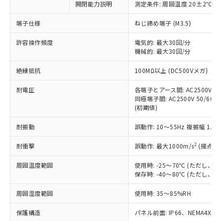
開閉能力説明
測定条件: 周囲温度 20±2℃、
対応予定なし：EU RoHS指令（10物質）の
以下の条件をお読みいただき、同意のうえ
非含有に非対応の商品で、対応品を出す予
ご利用ください。
端子仕様
ねじ締め端子 (M3.5)
定はありません。
調査・確認中：EU RoHS指令（10物質）の
本サービスは、当社制御機器事業取扱
許容操作頻度
電気的: 最大30回/分
※1 中国RoHS○×表
非含有の対応状況を調査中または確認中の
機械的: 最大30回/分
商品の当社在庫状況および標準価格
商品です。
(税抜)を提供させていただくもので
「○」：最大均質材料含有率が中国RoHSの
非該当品：ライセンス料など無形物で、有
絶縁抵抗
100MΩ以上 (DC500Vメガ)
す。
基準値以下であることを示します。
害物質有無と関係のない商品です。
当社制御機器事業取扱商品の中には、
「×」：最大均質材料含有率が中国RoHSの
仕入先様の事情により、非含有部品として
耐電圧
各端子とアース間: AC2500V 50/
本サービスの対象外となる商品もある
基準値を超えていることを示します。
いたものが、含有品と判明した場合などや
同極端子間: AC2500V 50/60Hz
当社は、これら貴社製品のうち、外国
ことをご了承ください。
「－」：未確認です。当社販売部門へお問
(初期値)
むを得ず変更することがあります。
為替および外国貿易法に定める商品
在庫状況および標準価格照会結果は、
い合わせください。
（以下｢規制貨物等」という）を輸出
記載している更新日時点での社内デー
耐振動
誤動作: 10～55Hz 複振幅 1.
*EU RoHS指令（10物質）：
または国外への提供する場合は、日本
記
タに基づき作成されるものであり、閲
説明
鉛(Pb) 1000ppm以下、 水銀(Hg) 1000ppm以下、 カド
*中国RoHS10物質の基準値 (GB/T26572)：
国政府の輸出許可(または役務取引許
号
覧された時点での実際の在庫および標
ミウム(Cd) 100ppm以下、
2
耐衝撃
誤動作: 最大1000m/s
(接点開
Pb(鉛) :1000ppm、 Hg(水銀) : 1000ppm、 Cd(カドミウ
可)を取得するなどの必要な手続きを
六価クロム(Cr(Ⅵ)) 1000ppm以下、ポリ臭化ビフェニル
ム) : 100ppm、
準価格とは異なる場合があることをご
類(PBB) 1000ppm以下、ポリ臭化ジフェニルエーテル類
Cr(Ⅵ)(六価クロム) : 1000ppm、 PBBs(ポリ臭化ビフェ
とります。
周囲温度範囲
使用時: -25～70℃ (ただし
了承ください。
(PBDE) 1000ppm以下、フタル酸ビス(2-エチルヘキシ
○
一定数以上の在庫あり
ニル類) : 1000ppm、 PBDEs(ポリ臭化ジフェニルエーテ
当社は規制貨物を破棄する場合は、完
保存時: -40～80℃ (ただし
ル) (DEHP)(別名：DOP) 1000ppm以下、フタル酸ブチ
正式な納期状況および標準価格はお客
ル類) : 1000ppm、
ルベンジル（BBP） 1000ppm以下、フタル酸ジブチル
全に破砕するなど、違法に輸出されな
DBP(フタル酸ジブチル) : 1000ppm、 DIBP(フタル酸ジ
様のお取引先、またはお客様担当のオ
（DBP） 1000ppm以下、フタル酸ジイソブチル
イソブチル) : 1000ppm、 BBP(フタル酸ブチルベンジ
△
一定数には満たないが在庫あり
周囲湿度範囲
使用時: 35～85%RH
いよう必要な手段を講じます。
ムロン制御機器販売店・当社販売員に
(DIBP) 1000ppm以下
ル) : 1000ppm、
当社は貴社製品を、核兵器、ミサイ
但し、RoHS指令で産業用監視および制御機器に対する
DEHP(フタル酸ビス(2-エチルヘキシル)) : 1000ppm
ご相談ください。
適用除外項目は除く。
保護構造
パネル前面: IP66、NEMA4X, N
ル、化学兵器、生物兵器またはその他
－
在庫なし(最新の在庫状況につ
オムロン制御機器販売店や当社販売拠
フタル酸エステル類の４物質については閾値を超える意