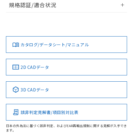
情報更新：2026/7/29
規格認証/適合状況
荷製品に未対応品が混在することから備考
欄に対応日を記載しておりました。
ログイン/会員登録
EU RoHS
注意事項・凡例
既に当社にて対応品への在庫切替を完了
UL認証
CSA認証
CEマーキング
していることから、特段のことがない限
Yes
Yes
Yes
り、2022年1月12日より割愛しておりま
対応状況
対応予定月
※1
※2
ダウンロードデータをご利用いただく前に、以下を必ずお読
す。
みください。
カタログ/データシート/マニュアル
対応済み
ソフトウェアの使用条件
LR型式承認
DNV型式承認
BV型式承認
KR型式承
（イギリス
（ノルウェー
（フランス
（韓国
船舶規格）
船舶規格）
船舶規格）
船舶規格
中国 RoHS
注意事項・凡例
2D CADデータ
No
No
No
No
中国 RoHS表
※1 ※2
3D CADデータ
この製品の規格認証/適合状況ページへ
Pb
Hg
Cd
Cr(VI)
その他の認証はこちらのページからご検索ください
該非判定見解書/項目別対比表
O
O
O
O
日本の外為法に基づく該非判定、およびEAR再輸出規制に関する見解が入手でき
ます。