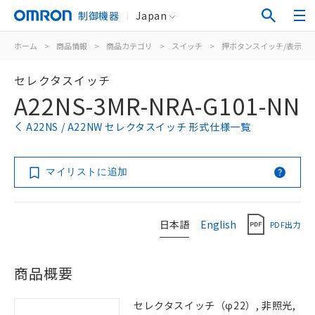
制御機器
Japan
ホーム
>
商品情報
>
商品カテゴリ
>
スイッチ
>
押ボタンスイッチ/表示灯
セレクタスイッチ
A22NS-3MR-NRA-G101-NN
A22NS / A22NW セレクタスイッチ 形式仕様一覧
マイリストに追加
日本語
English
PDF出力
商品概要
セレクタスイッチ（φ22）, 非照光,