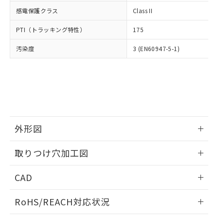
武器並びにこれらの製造装置等に一切
いては、お客様のお取引先、ま
図的な使用がないことを確認しています。
点は「
販売ネットワーク
」をご確認
感電保護クラス
Class II
※2 環境保護使用期限
使用いたしません。
たはお客様担当のオムロン制御
ください。
当社は、貴社製品を第三者に販売する
機器販売店・当社販売員にご確
在庫状況および標準価格結果を当社の
PTI（トラッキング特性）
175
※2 対応予定月
「ｅ」：有害物質（10物質）のすべてが基
場合は、上記1、2および3の内容を当
認ください)
事前の承諾なく第三者に漏洩または開
準値以下であることを示します。
該第三者に通知します。また当社は、
示しないようお願いします。
汚染度
3 (EN60947-5-1)
部品在庫の切り替え状況などにより、予定
「10」：通常の使用状況下において有害物
販売先および販売に係わる関係者が違
マイパーツ機能（部品リスト作成サー
空
受注生産機種、また在庫状況の
月が前後することがあります。
質が外部に漏えいし、環境に深刻な影響を
法に輸出するおそれがある場合は、取
ビス）をご利用いただくには、I-Web
白
情報を公開していない機種
及ぼさない年数を意味します。
り引きをいたしません。
メンバーズにご登録されている必要が
「－」：未確認です。当社販売部門へお問
あります。
い合わせください。
お客様が当ウェブサイト上で当社にご
※3 非含有証明書ダウンロード
登録された部品リストについて、当社
および当社の共同利用者が、当社の製
下記の非含有証明書をダウンロードするこ
外形図
品・サービスに関するお客様との取
とができます。
合意する
キャンセル
引・商談に必要な範囲で利用すること
情報更新：2026/05/21
をご了承ください。
取りつけ穴加工図
EU RoHS指令（10物質）の非含有証明書
※当社の共同利用者とは、
"個人情報
51物質の非含有証明書（当社基準）
情報更新：2026/05/21
の共同利用に関して"
の「1.共同利
CAD
※本証明書は発行日時点で非含有を証明す
用者の範囲」に記載されている法人を
るもので、過去に遡って非含有を証明する
指します。
ログイン/会員登録いただくと、CADデータをダウンロー
ものではありません。
RoHS/REACH対応状況
ドすることができます。
また、RoHS指令のフタル酸エステル類４
物質の対応では、対応完了までの期間は出