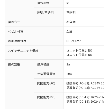
操作部色
赤
透明/不透明
不透明
復帰方式
右自動
ベゼル材質
金属
最小適用負荷
DC5V 6mA
スイッチユニット構成
ユニット位置1: NO
ユニット位置3: NO
接点定格
接点構成
2a
※1 対応状況
定格通電電流
10A
対応済み：EU RoHS指令（10物質）の
開閉能力(AC)
抵抗負荷(AC-12): AC24V 10A/A
非含有に対応した製品が提供可能な商品で
誘導負荷(AC-15): AC24V 10A/AC
す。
対応予定：EU RoHS指令（10物質）の非含
開閉能力(DC)
抵抗負荷(DC-12): DC24V 8A/DC
ご利用条件
有に対応した製品に切り替える予定のある
誘導負荷(DC-13): DC24V 4A/DC
商品です。