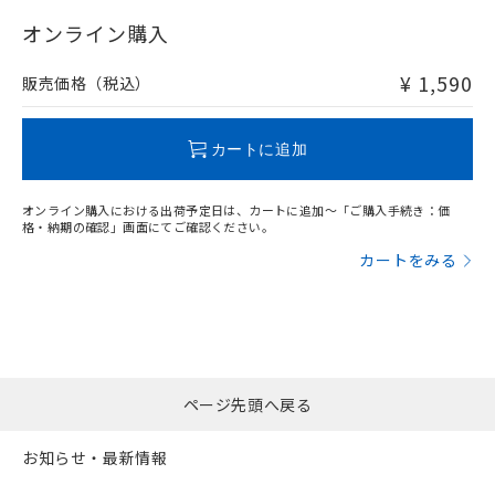
"対応済み"や非含有の記載がされた商品であっても、流通
在庫等で未対応品が混在する可能性があります。
オンライン購入
非含有品が必要な際は、弊社営業部門もしくは販売店へお
問い合わせください。
¥ 1,590
販売価格（税込）
この製品のRoHS/REACH対応状況ページへ
カートに追加
オンライン購入における出荷予定日は、カートに追加～「ご購入手続き：価
格・納期の確認」画面にてご確認ください。
カートをみる
ページ先頭へ戻る
お知らせ・最新情報