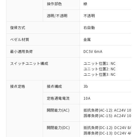
操作部色
緑
透明/不透明
不透明
復帰方式
右自動
ベゼル材質
金属
最小適用負荷
DC5V 6mA
スイッチユニット構成
ユニット位置1: NC
ユニット位置2: NC
ユニット位置3: NC
接点定格
接点構成
3b
※1 対応状況
定格通電電流
10A
対応済み：EU RoHS指令（10物質）の
開閉能力(AC)
抵抗負荷(AC-12): AC24V 10A/A
非含有に対応した製品が提供可能な商品で
誘導負荷(AC-15): AC24V 10A/AC
す。
対応予定：EU RoHS指令（10物質）の非含
開閉能力(DC)
抵抗負荷(DC-12): DC24V 8A/DC
ご利用条件
有に対応した製品に切り替える予定のある
誘導負荷(DC-13): DC24V 4A/DC
商品です。