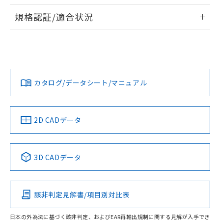
物質の対応では、対応完了までの期間は出
情報更新：2026/7/29
荷製品に未対応品が混在することから備考
規格認証/適合状況
欄に対応日を記載しておりました。
ログイン/会員登録
EU RoHS
注意事項・凡例
A22NS-3MR-NGA-P222-NNについての規格認証/適合状況に
既に当社にて対応品への在庫切替を完了
ついては、「カスタマーサポートセンタ お客様相談室」また
していることから、特段のことがない限
は貴社担当オムロン営業員または販売店にお問い合わせくだ
り、2022年1月12日より割愛しておりま
対応状況
対応予定月
※1
※2
さい。
す。
ダウンロードデータをご利用いただく前に、以下を必ずお読
みください。
カタログ/データシート/マニュアル
対応済み
ソフトウェアの使用条件
お問い合わせ
中国 RoHS
注意事項・凡例
2D CADデータ
中国 RoHS表
※1 ※2
3D CADデータ
Pb
Hg
Cd
Cr(VI)
該非判定見解書/項目別対比表
O
O
O
O
日本の外為法に基づく該非判定、およびEAR再輸出規制に関する見解が入手でき