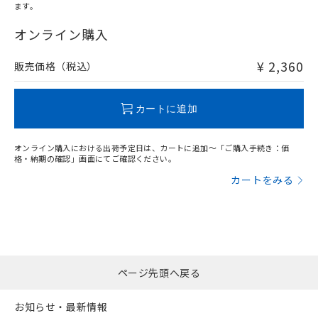
ます。
"対応済み"や非含有の記載がされた商品であっても、流通
在庫等で未対応品が混在する可能性があります。
オンライン購入
非含有品が必要な際は、弊社営業部門もしくは販売店へお
問い合わせください。
¥ 2,360
販売価格（税込）
この製品のRoHS/REACH対応状況ページへ
カートに追加
オンライン購入における出荷予定日は、カートに追加～「ご購入手続き：価
格・納期の確認」画面にてご確認ください。
カートをみる
ページ先頭へ戻る
お知らせ・最新情報