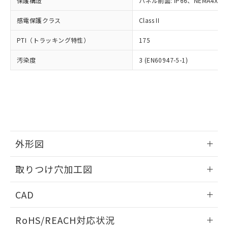
保護構造
パネル前面: IP66、NEMA4X, N
オムロン制御機器販売店や当社販売拠
フタル酸エステル類の４物質については閾値を超える意
武器並びにこれらの製造装置等に一切
いては、お客様のお取引先、ま
図的な使用がないことを確認しています。
点は「
販売ネットワーク
」をご確認
※2 環境保護使用期限
使用いたしません。
感電保護クラス
Class II
たはお客様担当のオムロン制御
ください。
当社は、貴社製品を第三者に販売する
機器販売店・当社販売員にご確
在庫状況および標準価格結果を当社の
※2 対応予定月
「ｅ」：有害物質（10物質）のすべてが基
PTI（トラッキング特性）
175
場合は、上記1、2および3の内容を当
認ください)
事前の承諾なく第三者に漏洩または開
準値以下であることを示します。
該第三者に通知します。また当社は、
示しないようお願いします。
汚染度
3 (EN60947-5-1)
部品在庫の切り替え状況などにより、予定
「10」：通常の使用状況下において有害物
販売先および販売に係わる関係者が違
マイパーツ機能（部品リスト作成サー
空
受注生産機種、また在庫状況の
月が前後することがあります。
質が外部に漏えいし、環境に深刻な影響を
法に輸出するおそれがある場合は、取
ビス）をご利用いただくには、I-Web
白
情報を公開していない機種
及ぼさない年数を意味します。
り引きをいたしません。
メンバーズにご登録されている必要が
「－」：未確認です。当社販売部門へお問
あります。
い合わせください。
お客様が当ウェブサイト上で当社にご
※3 非含有証明書ダウンロード
登録された部品リストについて、当社
および当社の共同利用者が、当社の製
下記の非含有証明書をダウンロードするこ
品・サービスに関するお客様との取
外形図
とができます。
合意する
キャンセル
引・商談に必要な範囲で利用すること
をご了承ください。
情報更新：2026/05/21
取りつけ穴加工図
EU RoHS指令（10物質）の非含有証明書
※当社の共同利用者とは、
"個人情報
51物質の非含有証明書（当社基準）
の共同利用に関して"
の「1.共同利
情報更新：2026/05/21
※本証明書は発行日時点で非含有を証明す
CAD
用者の範囲」に記載されている法人を
るもので、過去に遡って非含有を証明する
指します。
ものではありません。
ログイン/会員登録いただくと、CADデータをダウンロー
RoHS/REACH対応状況
また、RoHS指令のフタル酸エステル類４
ドすることができます。