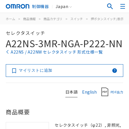
制御機器
Japan
ホーム
>
商品情報
>
商品カテゴリ
>
スイッチ
>
押ボタンスイッチ/表示灯
セレクタスイッチ
A22NS-3MR-NGA-P222-NN
A22NS / A22NW セレクタスイッチ 形式仕様一覧
マイリストに追加
日本語
English
PDF出力
商品概要
セレクタスイッチ（φ22）, 非照光,