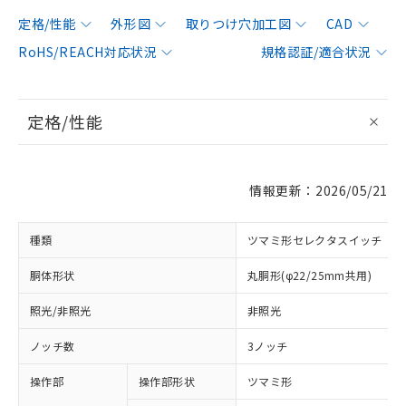
定格/性能
外形図
取りつけ穴加工図
CAD
RoHS/REACH対応状況
規格認証/適合状況
定格/性能
情報更新：2026/05/21
種類
ツマミ形セレクタスイッチ
胴体形状
丸胴形(φ22/25mm共用)
照光/非照光
非照光
ノッチ数
3ノッチ
操作部
操作部形状
ツマミ形