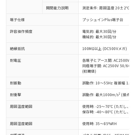
対応予定なし：EU RoHS指令（10物質）の
開閉能力説明
測定条件: 周囲温度 20±2℃、
以下の条件をお読みいただき、同意のうえ
非含有に非対応の商品で、対応品を出す予
ご利用ください。
定はありません。
端子仕様
プッシュインPlus端子台
調査・確認中：EU RoHS指令（10物質）の
本サービスは、当社制御機器事業取扱
※1 中国RoHS○×表
非含有の対応状況を調査中または確認中の
許容操作頻度
電気的: 最大30回/分
商品の当社在庫状況および標準価格
機械的: 最大30回/分
商品です。
(税抜)を提供させていただくもので
「○」：最大均質材料含有率が中国RoHSの
非該当品：ライセンス料など無形物で、有
す。
絶縁抵抗
100MΩ以上 (DC500Vメガ)
基準値以下であることを示します。
害物質有無と関係のない商品です。
当社制御機器事業取扱商品の中には、
「×」：最大均質材料含有率が中国RoHSの
仕入先様の事情により、非含有部品として
本サービスの対象外となる商品もある
耐電圧
各端子とアース間: AC2500V 50/
基準値を超えていることを示します。
いたものが、含有品と判明した場合などや
当社は、これら貴社製品のうち、外国
同極端子間: AC2500V 50/60Hz
ことをご了承ください。
「－」：未確認です。当社販売部門へお問
むを得ず変更することがあります。
為替および外国貿易法に定める商品
(初期値)
在庫状況および標準価格照会結果は、
い合わせください。
（以下｢規制貨物等」という）を輸出
記載している更新日時点での社内デー
*EU RoHS指令（10物質）：
耐振動
誤動作: 10～55Hz 複振幅 1.
または国外への提供する場合は、日本
記
タに基づき作成されるものであり、閲
説明
鉛(Pb) 1000ppm以下、 水銀(Hg) 1000ppm以下、 カド
*中国RoHS10物質の基準値 (GB/T26572)：
国政府の輸出許可(または役務取引許
号
覧された時点での実際の在庫および標
ミウム(Cd) 100ppm以下、
Pb(鉛) :1000ppm、 Hg(水銀) : 1000ppm、 Cd(カドミウ
2
耐衝撃
誤動作: 最大1000m/s
(接点開
可)を取得するなどの必要な手続きを
六価クロム(Cr(Ⅵ)) 1000ppm以下、ポリ臭化ビフェニル
ム) : 100ppm、
準価格とは異なる場合があることをご
類(PBB) 1000ppm以下、ポリ臭化ジフェニルエーテル類
Cr(Ⅵ)(六価クロム) : 1000ppm、 PBBs(ポリ臭化ビフェ
とります。
了承ください。
(PBDE) 1000ppm以下、フタル酸ビス(2-エチルヘキシ
○
一定数以上の在庫あり
ニル類) : 1000ppm、 PBDEs(ポリ臭化ジフェニルエーテ
周囲温度範囲
使用時: -25～70℃ (ただし
当社は規制貨物を破棄する場合は、完
ル) (DEHP)(別名：DOP) 1000ppm以下、フタル酸ブチ
正式な納期状況および標準価格はお客
ル類) : 1000ppm、
保存時: -40～80℃ (ただし
ルベンジル（BBP） 1000ppm以下、フタル酸ジブチル
全に破砕するなど、違法に輸出されな
DBP(フタル酸ジブチル) : 1000ppm、 DIBP(フタル酸ジ
様のお取引先、またはお客様担当のオ
（DBP） 1000ppm以下、フタル酸ジイソブチル
イソブチル) : 1000ppm、 BBP(フタル酸ブチルベンジ
△
一定数には満たないが在庫あり
いよう必要な手段を講じます。
ムロン制御機器販売店・当社販売員に
(DIBP) 1000ppm以下
周囲湿度範囲
使用時: 35～85%RH
ル) : 1000ppm、
当社は貴社製品を、核兵器、ミサイ
但し、RoHS指令で産業用監視および制御機器に対する
DEHP(フタル酸ビス(2-エチルヘキシル)) : 1000ppm
ご相談ください。
適用除外項目は除く。
ル、化学兵器、生物兵器またはその他
－
在庫なし(最新の在庫状況につ