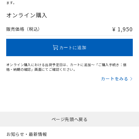
ます。
"対応済み"や非含有の記載がされた商品であっても、流通
在庫等で未対応品が混在する可能性があります。
オンライン購入
非含有品が必要な際は、弊社営業部門もしくは販売店へお
問い合わせください。
¥ 1,950
販売価格（税込）
この製品のRoHS/REACH対応状況ページへ
カートに追加
オンライン購入における出荷予定日は、カートに追加～「ご購入手続き：価
格・納期の確認」画面にてご確認ください。
カートをみる
ページ先頭へ戻る
お知らせ・最新情報