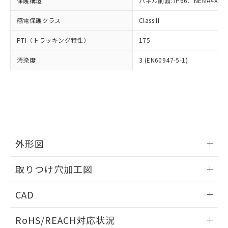
保護構造
パネル前面: IP66、NEMA4X, N
オムロン制御機器販売店や当社販売拠
フタル酸エステル類の４物質については閾値を超える意
武器並びにこれらの製造装置等に一切
いては、お客様のお取引先、ま
図的な使用がないことを確認しています。
点は「
販売ネットワーク
」をご確認
※2 環境保護使用期限
使用いたしません。
感電保護クラス
Class II
たはお客様担当のオムロン制御
ください。
当社は、貴社製品を第三者に販売する
機器販売店・当社販売員にご確
在庫状況および標準価格結果を当社の
※2 対応予定月
「ｅ」：有害物質（10物質）のすべてが基
PTI（トラッキング特性）
175
場合は、上記1、2および3の内容を当
認ください)
事前の承諾なく第三者に漏洩または開
準値以下であることを示します。
該第三者に通知します。また当社は、
示しないようお願いします。
汚染度
3 (EN60947-5-1)
部品在庫の切り替え状況などにより、予定
「10」：通常の使用状況下において有害物
販売先および販売に係わる関係者が違
マイパーツ機能（部品リスト作成サー
空
受注生産機種、また在庫状況の
月が前後することがあります。
質が外部に漏えいし、環境に深刻な影響を
法に輸出するおそれがある場合は、取
ビス）をご利用いただくには、I-Web
白
情報を公開していない機種
及ぼさない年数を意味します。
り引きをいたしません。
メンバーズにご登録されている必要が
「－」：未確認です。当社販売部門へお問
あります。
い合わせください。
お客様が当ウェブサイト上で当社にご
※3 非含有証明書ダウンロード
登録された部品リストについて、当社
および当社の共同利用者が、当社の製
下記の非含有証明書をダウンロードするこ
品・サービスに関するお客様との取
外形図
とができます。
合意する
キャンセル
引・商談に必要な範囲で利用すること
をご了承ください。
情報更新：2026/05/21
取りつけ穴加工図
EU RoHS指令（10物質）の非含有証明書
※当社の共同利用者とは、
"個人情報
51物質の非含有証明書（当社基準）
の共同利用に関して"
の「1.共同利
情報更新：2026/05/21
※本証明書は発行日時点で非含有を証明す
CAD
用者の範囲」に記載されている法人を
るもので、過去に遡って非含有を証明する
指します。
ものではありません。
ログイン/会員登録いただくと、CADデータをダウンロー
RoHS/REACH対応状況
また、RoHS指令のフタル酸エステル類４
ドすることができます。