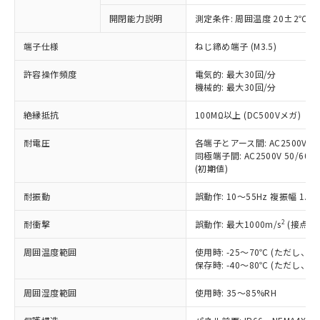
対応予定なし：EU RoHS指令（10物質）の
開閉能力説明
測定条件: 周囲温度 20±2℃、
以下の条件をお読みいただき、同意のうえ
非含有に非対応の商品で、対応品を出す予
ご利用ください。
定はありません。
端子仕様
ねじ締め端子 (M3.5)
調査・確認中：EU RoHS指令（10物質）の
本サービスは、当社制御機器事業取扱
※1 中国RoHS○×表
非含有の対応状況を調査中または確認中の
許容操作頻度
電気的: 最大30回/分
商品の当社在庫状況および標準価格
機械的: 最大30回/分
商品です。
(税抜)を提供させていただくもので
「○」：最大均質材料含有率が中国RoHSの
非該当品：ライセンス料など無形物で、有
す。
絶縁抵抗
100MΩ以上 (DC500Vメガ)
基準値以下であることを示します。
害物質有無と関係のない商品です。
当社制御機器事業取扱商品の中には、
「×」：最大均質材料含有率が中国RoHSの
仕入先様の事情により、非含有部品として
本サービスの対象外となる商品もある
耐電圧
各端子とアース間: AC2500V 50/
基準値を超えていることを示します。
いたものが、含有品と判明した場合などや
当社は、これら貴社製品のうち、外国
同極端子間: AC2500V 50/60Hz
ことをご了承ください。
「－」：未確認です。当社販売部門へお問
むを得ず変更することがあります。
為替および外国貿易法に定める商品
(初期値)
在庫状況および標準価格照会結果は、
い合わせください。
（以下｢規制貨物等」という）を輸出
記載している更新日時点での社内デー
*EU RoHS指令（10物質）：
耐振動
誤動作: 10～55Hz 複振幅 1.
または国外への提供する場合は、日本
記
タに基づき作成されるものであり、閲
説明
鉛(Pb) 1000ppm以下、 水銀(Hg) 1000ppm以下、 カド
*中国RoHS10物質の基準値 (GB/T26572)：
国政府の輸出許可(または役務取引許
号
覧された時点での実際の在庫および標
ミウム(Cd) 100ppm以下、
Pb(鉛) :1000ppm、 Hg(水銀) : 1000ppm、 Cd(カドミウ
2
耐衝撃
誤動作: 最大1000m/s
(接点開
可)を取得するなどの必要な手続きを
六価クロム(Cr(Ⅵ)) 1000ppm以下、ポリ臭化ビフェニル
ム) : 100ppm、
準価格とは異なる場合があることをご
類(PBB) 1000ppm以下、ポリ臭化ジフェニルエーテル類
Cr(Ⅵ)(六価クロム) : 1000ppm、 PBBs(ポリ臭化ビフェ
とります。
了承ください。
(PBDE) 1000ppm以下、フタル酸ビス(2-エチルヘキシ
○
一定数以上の在庫あり
ニル類) : 1000ppm、 PBDEs(ポリ臭化ジフェニルエーテ
周囲温度範囲
使用時: -25～70℃ (ただし
当社は規制貨物を破棄する場合は、完
ル) (DEHP)(別名：DOP) 1000ppm以下、フタル酸ブチ
正式な納期状況および標準価格はお客
ル類) : 1000ppm、
保存時: -40～80℃ (ただし
ルベンジル（BBP） 1000ppm以下、フタル酸ジブチル
全に破砕するなど、違法に輸出されな
DBP(フタル酸ジブチル) : 1000ppm、 DIBP(フタル酸ジ
様のお取引先、またはお客様担当のオ
（DBP） 1000ppm以下、フタル酸ジイソブチル
イソブチル) : 1000ppm、 BBP(フタル酸ブチルベンジ
△
一定数には満たないが在庫あり
いよう必要な手段を講じます。
ムロン制御機器販売店・当社販売員に
(DIBP) 1000ppm以下
周囲湿度範囲
使用時: 35～85%RH
ル) : 1000ppm、
当社は貴社製品を、核兵器、ミサイ
但し、RoHS指令で産業用監視および制御機器に対する
DEHP(フタル酸ビス(2-エチルヘキシル)) : 1000ppm
ご相談ください。
適用除外項目は除く。
ル、化学兵器、生物兵器またはその他
－
在庫なし(最新の在庫状況につ