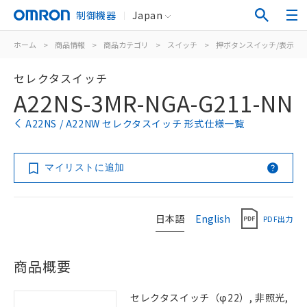
制御機器
Japan
ホーム
>
商品情報
>
商品カテゴリ
>
スイッチ
>
押ボタンスイッチ/表示灯
セレクタスイッチ
A22NS-3MR-NGA-G211-NN
A22NS / A22NW セレクタスイッチ 形式仕様一覧
マイリストに追加
日本語
English
PDF出力
商品概要
セレクタスイッチ（φ22）, 非照光,