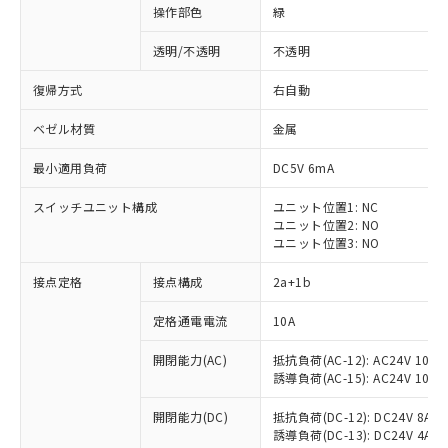
操作部色
緑
透明/不透明
不透明
復帰方式
右自動
ベゼル材質
金属
最小適用負荷
DC5V 6mA
スイッチユニット構成
ユニット位置1: NC
ユニット位置2: NO
ユニット位置3: NO
接点定格
接点構成
2a+1b
※1 対応状況
定格通電電流
10A
対応済み：EU RoHS指令（10物質）の
開閉能力(AC)
抵抗負荷(AC-12): AC24V 10A/A
非含有に対応した製品が提供可能な商品で
誘導負荷(AC-15): AC24V 10A/AC
す。
対応予定：EU RoHS指令（10物質）の非含
開閉能力(DC)
抵抗負荷(DC-12): DC24V 8A/DC
ご利用条件
有に対応した製品に切り替える予定のある
誘導負荷(DC-13): DC24V 4A/DC
商品です。