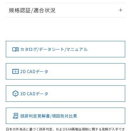
物質の対応では、対応完了までの期間は出
情報更新：2026/7/29
荷製品に未対応品が混在することから備考
規格認証/適合状況
欄に対応日を記載しておりました。
ログイン/会員登録
EU RoHS
注意事項・凡例
既に当社にて対応品への在庫切替を完了
UL認証
CSA認証
CEマーキング
していることから、特段のことがない限
り、2022年1月12日より割愛しておりま
Yes
Yes
Yes
対応状況
対応予定月
※1
※2
す。
ダウンロードデータをご利用いただく前に、以下を必ずお読
みください。
カタログ/データシート/マニュアル
対応済み
ソフトウェアの使用条件
LR型式承認
DNV型式承認
BV型式承認
KR型式承
（イギリス
（ノルウェー
（フランス
（韓国
船舶規格）
船舶規格）
船舶規格）
船舶規格
中国 RoHS
注意事項・凡例
2D CADデータ
No
No
No
No
中国 RoHS表
※1 ※2
3D CADデータ
この製品の規格認証/適合状況ページへ
Pb
Hg
Cd
Cr(VI)
その他の認証はこちらのページからご検索ください
該非判定見解書/項目別対比表
O
O
O
O
日本の外為法に基づく該非判定、およびEAR再輸出規制に関する見解が入手でき