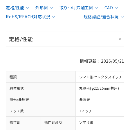
定格/性能
外形図
取りつけ穴加工図
CAD
RoHS/REACH対応状況
規格認証/適合状況
定格/性能
情報更新：2026/05/21
種類
ツマミ形セレクタスイッチ
胴体形状
丸胴形(φ22/25mm共用)
照光/非照光
非照光
ノッチ数
3ノッチ
操作部
操作部形状
ツマミ形