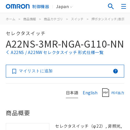
制御機器
Japan
ホーム
>
商品情報
>
商品カテゴリ
>
スイッチ
>
押ボタンスイッチ/表示灯
セレクタスイッチ
A22NS-3MR-NGA-G110-NN
A22NS / A22NW セレクタスイッチ 形式仕様一覧
マイリストに追加
日本語
English
PDF出力
商品概要
セレクタスイッチ（φ22）, 非照光,