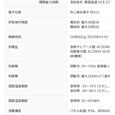
開閉能力説明
測定条件: 周囲温度 20±2℃、
対応予定なし：EU RoHS指令（10物質）の
以下の条件をお読みいただき、同意のうえ
非含有に非対応の商品で、対応品を出す予
ご利用ください。
端子仕様
ねじ締め端子 (M3.5)
定はありません。
調査・確認中：EU RoHS指令（10物質）の
本サービスは、当社制御機器事業取扱
許容操作頻度
電気的: 最大30回/分
※1 中国RoHS○×表
非含有の対応状況を調査中または確認中の
機械的: 最大30回/分
商品の当社在庫状況および標準価格
商品です。
(税抜)を提供させていただくもので
「○」：最大均質材料含有率が中国RoHSの
非該当品：ライセンス料など無形物で、有
絶縁抵抗
100MΩ以上 (DC500Vメガ)
す。
基準値以下であることを示します。
害物質有無と関係のない商品です。
当社制御機器事業取扱商品の中には、
「×」：最大均質材料含有率が中国RoHSの
仕入先様の事情により、非含有部品として
耐電圧
各端子とアース間: AC2500V 50/
本サービスの対象外となる商品もある
基準値を超えていることを示します。
いたものが、含有品と判明した場合などや
同極端子間: AC2500V 50/60Hz
当社は、これら貴社製品のうち、外国
ことをご了承ください。
「－」：未確認です。当社販売部門へお問
(初期値)
むを得ず変更することがあります。
為替および外国貿易法に定める商品
在庫状況および標準価格照会結果は、
い合わせください。
（以下｢規制貨物等」という）を輸出
記載している更新日時点での社内デー
耐振動
誤動作: 10～55Hz 複振幅 1.
*EU RoHS指令（10物質）：
または国外への提供する場合は、日本
記
タに基づき作成されるものであり、閲
説明
鉛(Pb) 1000ppm以下、 水銀(Hg) 1000ppm以下、 カド
*中国RoHS10物質の基準値 (GB/T26572)：
国政府の輸出許可(または役務取引許
号
覧された時点での実際の在庫および標
ミウム(Cd) 100ppm以下、
2
耐衝撃
誤動作: 最大1000m/s
(接点開
Pb(鉛) :1000ppm、 Hg(水銀) : 1000ppm、 Cd(カドミウ
可)を取得するなどの必要な手続きを
六価クロム(Cr(Ⅵ)) 1000ppm以下、ポリ臭化ビフェニル
ム) : 100ppm、
準価格とは異なる場合があることをご
類(PBB) 1000ppm以下、ポリ臭化ジフェニルエーテル類
Cr(Ⅵ)(六価クロム) : 1000ppm、 PBBs(ポリ臭化ビフェ
とります。
周囲温度範囲
使用時: -25～70℃ (ただし
了承ください。
(PBDE) 1000ppm以下、フタル酸ビス(2-エチルヘキシ
○
一定数以上の在庫あり
ニル類) : 1000ppm、 PBDEs(ポリ臭化ジフェニルエーテ
当社は規制貨物を破棄する場合は、完
保存時: -40～80℃ (ただし
ル) (DEHP)(別名：DOP) 1000ppm以下、フタル酸ブチ
正式な納期状況および標準価格はお客
ル類) : 1000ppm、
ルベンジル（BBP） 1000ppm以下、フタル酸ジブチル
全に破砕するなど、違法に輸出されな
DBP(フタル酸ジブチル) : 1000ppm、 DIBP(フタル酸ジ
様のお取引先、またはお客様担当のオ
（DBP） 1000ppm以下、フタル酸ジイソブチル
イソブチル) : 1000ppm、 BBP(フタル酸ブチルベンジ
△
一定数には満たないが在庫あり
周囲湿度範囲
使用時: 35～85%RH
いよう必要な手段を講じます。
ムロン制御機器販売店・当社販売員に
(DIBP) 1000ppm以下
ル) : 1000ppm、
当社は貴社製品を、核兵器、ミサイ
但し、RoHS指令で産業用監視および制御機器に対する
DEHP(フタル酸ビス(2-エチルヘキシル)) : 1000ppm
ご相談ください。
適用除外項目は除く。
保護構造
パネル前面: IP66、NEMA4X, N
ル、化学兵器、生物兵器またはその他
－
在庫なし(最新の在庫状況につ
オムロン制御機器販売店や当社販売拠
フタル酸エステル類の４物質については閾値を超える意