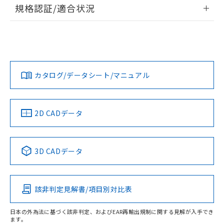
情報更新：2026/7/29
規格認証/適合状況
荷製品に未対応品が混在することから備考
欄に対応日を記載しておりました。
ログイン/会員登録
EU RoHS
注意事項・凡例
既に当社にて対応品への在庫切替を完了
UL認証
CSA認証
CEマーキング
していることから、特段のことがない限
Yes
Yes
Yes
り、2022年1月12日より割愛しておりま
対応状況
対応予定月
※1
※2
ダウンロードデータをご利用いただく前に、以下を必ずお読
す。
みください。
カタログ/データシート/マニュアル
対応済み
ソフトウェアの使用条件
LR型式承認
DNV型式承認
BV型式承認
KR型式承
（イギリス
（ノルウェー
（フランス
（韓国
船舶規格）
船舶規格）
船舶規格）
船舶規格
中国 RoHS
注意事項・凡例
2D CADデータ
No
No
No
No
中国 RoHS表
※1 ※2
3D CADデータ
この製品の規格認証/適合状況ページへ
Pb
Hg
Cd
Cr(VI)
その他の認証はこちらのページからご検索ください
該非判定見解書/項目別対比表
O
O
O
O
日本の外為法に基づく該非判定、およびEAR再輸出規制に関する見解が入手でき
ます。