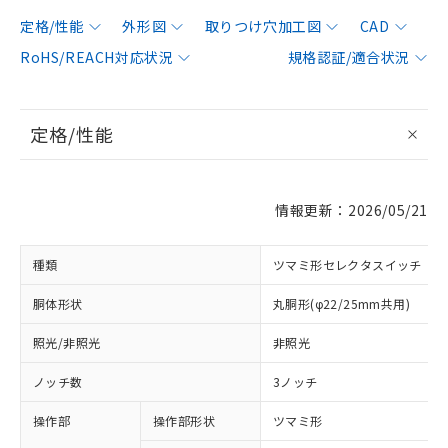
定格/性能
外形図
取りつけ穴加工図
CAD
RoHS/REACH対応状況
規格認証/適合状況
定格/性能
情報更新：2026/05/21
種類
ツマミ形セレクタスイッチ
胴体形状
丸胴形(φ22/25mm共用)
照光/非照光
非照光
ノッチ数
3ノッチ
操作部
操作部形状
ツマミ形