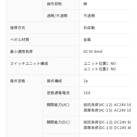
操作部色
緑
透明/不透明
不透明
復帰方式
右自動
ベゼル材質
金属
最小適用負荷
DC5V 6mA
スイッチユニット構成
ユニット位置1: NO
ユニット位置2: NO
接点定格
接点構成
2a
※1 対応状況
定格通電電流
10A
対応済み：EU RoHS指令（10物質）の
開閉能力(AC)
抵抗負荷(AC-12): AC24V 10A/A
非含有に対応した製品が提供可能な商品で
誘導負荷(AC-15): AC24V 10A/AC
す。
対応予定：EU RoHS指令（10物質）の非含
開閉能力(DC)
抵抗負荷(DC-12): DC24V 8A/DC
ご利用条件
有に対応した製品に切り替える予定のある
誘導負荷(DC-13): DC24V 4A/DC
商品です。