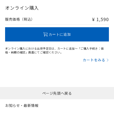
"対応済み"や非含有の記載がされた商品であっても、流通
在庫等で未対応品が混在する可能性があります。
オンライン購入
非含有品が必要な際は、弊社営業部門もしくは販売店へお
問い合わせください。
¥ 1,590
販売価格（税込）
この製品のRoHS/REACH対応状況ページへ
カートに追加
オンライン購入における出荷予定日は、カートに追加～「ご購入手続き：価
格・納期の確認」画面にてご確認ください。
カートをみる
ページ先頭へ戻る
お知らせ・最新情報