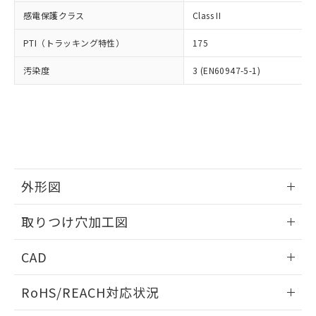
武器並びにこれらの製造装置等に一切
いては、お客様のお取引先、ま
図的な使用がないことを確認しています。
点は「
販売ネットワーク
」をご確認
感電保護クラス
Class II
※2 環境保護使用期限
使用いたしません。
たはお客様担当のオムロン制御
ください。
当社は、貴社製品を第三者に販売する
機器販売店・当社販売員にご確
在庫状況および標準価格結果を当社の
PTI（トラッキング特性）
175
※2 対応予定月
「ｅ」：有害物質（10物質）のすべてが基
場合は、上記1、2および3の内容を当
認ください)
事前の承諾なく第三者に漏洩または開
準値以下であることを示します。
該第三者に通知します。また当社は、
示しないようお願いします。
汚染度
3 (EN60947-5-1)
部品在庫の切り替え状況などにより、予定
「10」：通常の使用状況下において有害物
販売先および販売に係わる関係者が違
マイパーツ機能（部品リスト作成サー
空
受注生産機種、また在庫状況の
月が前後することがあります。
質が外部に漏えいし、環境に深刻な影響を
法に輸出するおそれがある場合は、取
ビス）をご利用いただくには、I-Web
白
情報を公開していない機種
及ぼさない年数を意味します。
り引きをいたしません。
メンバーズにご登録されている必要が
「－」：未確認です。当社販売部門へお問
あります。
い合わせください。
お客様が当ウェブサイト上で当社にご
※3 非含有証明書ダウンロード
登録された部品リストについて、当社
および当社の共同利用者が、当社の製
下記の非含有証明書をダウンロードするこ
外形図
品・サービスに関するお客様との取
とができます。
合意する
キャンセル
引・商談に必要な範囲で利用すること
情報更新：2026/05/21
をご了承ください。
取りつけ穴加工図
EU RoHS指令（10物質）の非含有証明書
※当社の共同利用者とは、
"個人情報
51物質の非含有証明書（当社基準）
情報更新：2026/05/21
の共同利用に関して"
の「1.共同利
CAD
※本証明書は発行日時点で非含有を証明す
用者の範囲」に記載されている法人を
るもので、過去に遡って非含有を証明する
指します。
ログイン/会員登録いただくと、CADデータをダウンロー
ものではありません。
RoHS/REACH対応状況
ドすることができます。
また、RoHS指令のフタル酸エステル類４
物質の対応では、対応完了までの期間は出