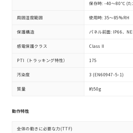
保存時: -40～80℃
混在することから
既に当社にて対応
り割愛しておりま
周囲湿度範囲
使用時: 35～85%RH
保護構造
パネル前面: IP66、NEM
感電保護クラス
Class II
PTI（トラッキング特性）
175
汚染度
3 (EN60947-5-1)
質量
約50g
動作特性
全体の動きに必要な力(TTF)