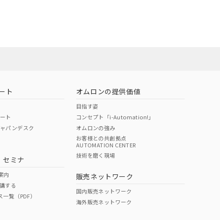
ート
オムロンの提供価値
目指す姿
ポート
コンセプト「i-Automation!」
ジャパンデスク
オムロンの強み
お客様との共創拠点
AUTOMATION CENTER
DIBP
BBP
DEHP
環境保護
技術を磨く現場
・セミナ
状況ページへ
使用期限
検索ください
案内
販売ネットワーク
講する
O
O
O
e
国内販売ネットワーク
ス一覧（PDF）
海外販売ネットワーク