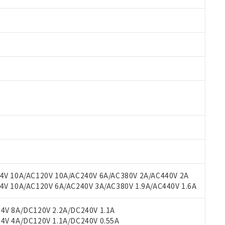
 RoHS指令（10物質）の非含有に対応した製品が提供可能な商品です
oHS指令（10物質）の非含有に対応した製品に切り替える予定のある
 RoHS指令（10物質）の非含有に非対応の商品で、対応品を出す予
V 10A/AC120V 10A/AC240V 6A/AC380V 2A/AC440V 2A
 RoHS指令（10物質）の非含有の対応状況を調査中または確認中の
 10A/AC120V 6A/AC240V 3A/AC380V 1.9A/AC440V 1.6A
ンス料など無形物で、有害物質有無と関係のない商品です。
○×表
より、非含有部品としていたものが、含有品と判明した場合などやむ
V 8A/DC120V 2.2A/DC240V 1.1A
みいただき、同意のうえご利用ください。
V 4A/DC120V 1.1A/DC240V 0.55A
材料含有率が中国RoHSの基準値以下であることを示します。