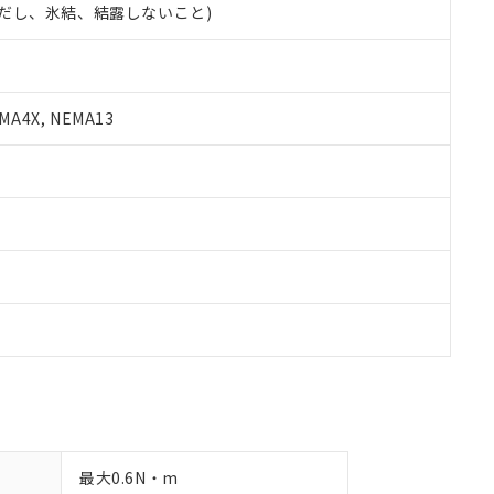
 (ただし、氷結、結露しないこと)
備考欄に対応日を記載しておりました。
品への在庫切替を完了していることから、特段のことがない限り、20
す。
A4X, NEMA13
最大0.6N・m