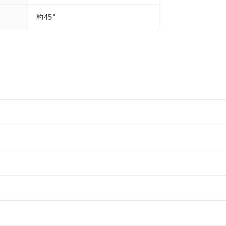
約45°
情報更新：2
情報更新：2
ードすることができます。
情報更新：
ログイン/会員登録