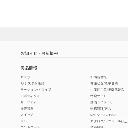
EU RoHS
注意事項・凡例
UL認証
CSA認証
CEマーキング
ダウンロードデータをご利用いただく前に、以下を必ずお読
Yes
Yes
Yes
対応状況
対応予定月
※1
※2
ソフトウェアの使用条件
対応済み
LR型式承認
DNV型式承認
BV型式承認
KR
（イギリス
（ノルウェー
（フランス
（
お知らせ・最新情報
中国 RoHS
注意事項・凡例
船舶規格）
船舶規格）
船舶規格）
船
商品情報
No
No
No
No
中国 RoHS表
※1 ※2
センサ
新商品情報
FAシステム機器
在庫状況/標準価格
Pb
Hg
Cd
Cr(V
モーション/ドライブ
生産終了品/推奨代替品
ロボティクス
特設サイト
セーフティ
動画ライブラリ
検査装置
規格認証/適合
O
O
O
O
スイッチ
RoHS/REACH対応
リレー
カタログ/マニュアル訂正
コントロール
技術解説