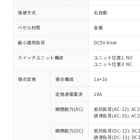
復帰方式
右自動
ベゼル材質
金属
最小適用負荷
DC5V 6mA
スイッチユニット構成
ユニット位置1: NO
ユニット位置3: NC
接点定格
接点構成
1a+1b
※1 対応状況
定格通電電流
10A
対応済み：EU
対応予定：EU R
対応予定なし：EU
開閉能力(AC)
抵抗負荷(AC-12): AC24
調査・確認中：EU
ご利用条件
誘導負荷(AC-15): AC24V
非該当品：ライセ
※1 中国RoHS
仕入先様の事情に
開閉能力(DC)
抵抗負荷(DC-12): DC24
があります。
以下の条件をお読
誘導負荷(DC-13): DC24
「○」：最大均質