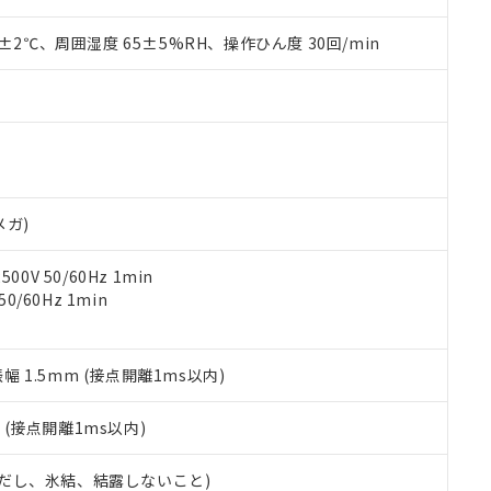
材料含有率が中国RoHSの基準値を超えていることを示します。
、当社制御機器事業取扱商品の当社在庫状況および標準価格(税抜)
ら貴社製品のうち、外国為替および外国貿易法に定める商品（以下｢
質）：
す。当社販売部門へお問い合わせください。
 水銀(Hg) 1000ppm以下、 カドミウム(Cd) 100ppm以下、
0±2℃、周囲湿度 65±5%RH、操作ひん度 30回/min
たは国外への提供する場合は、日本国政府の輸出許可(または役務取
000ppm以下、ポリ臭化ビフェニル類(PBB) 1000ppm以下、ポリ臭化ジフェニルエーテル類(P
事業取扱商品の中には、本サービスの対象外となる商品もあること
手続きをとります。
キシル) (DEHP)(別名：DOP) 1000ppm以下、フタル酸ブチルベンジル（BBP） 100
(GB/T26572)：
以下、フタル酸ジイソブチル (DIBP) 1000ppm以下
び標準価格照会結果は、記載している更新日時点での社内データに
物を破棄する場合は、完全に破砕するなど、違法に輸出されないよ
(水銀) : 1000ppm、 Cd(カドミウム) : 100ppm、
業用監視および制御機器に対する適用除外項目は除く。
覧された時点での実際の在庫および標準価格とは異なる場合がある
1000ppm、 PBBs(ポリ臭化ビフェニル類) : 1000ppm、 PBDEs(ポリ臭化ジフェニルエーテル類
物質については閾値を超える意図的な使用がないことを確認しています。
上の在庫あり
 1000ppm、 DIBP(フタル酸ジイソブチル) : 1000ppm、 BBP(フタル酸ブチルベンジル) :
品を、核兵器、ミサイル、化学兵器、生物兵器またはその他武器並
チルヘキシル)) : 1000ppm
況および標準価格はお客様のお取引先、またはお客様担当のオムロ
用いたしません。
ご相談ください。
は満たないが在庫あり
製品を第三者に販売する場合は、上記1、2および3の内容を当該第
機器販売店や当社販売拠点は「
販売ネットワーク
」をご確認くだ
販売先および販売に係わる関係者が違法に輸出するおそれがある場
用期限
メガ)
び標準価格結果を当社の事前の承諾なく第三者に漏洩または開示し
え状況などにより、予定月が前後することがあります。
(最新の在庫状況については、お客様のお取引先、またはお客様担当
（10物質）のすべてが基準値以下であることを示します。
店・当社販売員にご確認ください)
0V 50/60Hz 1min
能（部品リスト作成サービス）をご利用いただくには、I-Webメン
使用状況下において有害物質が外部に漏えいし、環境に深刻な影響を
0/60Hz 1min
あります。
機種、また在庫状況の情報を公開していない機種
ェブサイト上で当社にご登録された部品リストについて、当社およ
書ダウンロード
す。当社販売部門へお問い合わせください。
品・サービスに関するお客様との取引・商談に必要な範囲で利用す
合意する
キャンセル
書をダウンロードすることができます。
振幅 1.5mm (接点開離1ms以内)
利用者とは、
"個人情報の共同利用に関して"
の「1.共同利用者の
します。
10物質）の非含有証明書
2
(接点開離1ms以内)
明書（当社基準）
日時点で非含有を証明するもので、過去に遡って非含有を証明するも
 (ただし、氷結、結露しないこと)
令のフタル酸エステル類４物質の対応では、対応完了までの期間は出