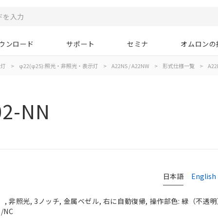
ウンロード
サポート
セミナ
オムロンの
示灯
>
φ22(φ25):照光・非照光・表示灯
>
A22NS / A22NW
>
形式仕様一覧
>
A22
02-NN
日本語
English
 非照光, 3ノッチ, 金属ベゼル, 右に自動復帰, 操作部色: 緑（不透明）, 
/NC