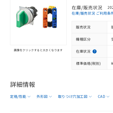
在庫/販売状況
20
在庫/販売状況 ご利用条
販売状況
機種区分
画像をクリックすると大きくなります
在庫状況
標準価格(税別)
詳細情報
定格/性能
外形図
取りつけ穴加工図
CAD