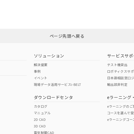
CCC認証
電波法
みください。
Yes
N/A
非含有証明書
※3
ページ先頭へ戻る
ダウンロードはこちら
型式承認
NK型式承認
ABS型式承認
韓国
（日本
（アメリカ
ソリューション
サービスサポ
舶規格）
船舶規格）
船舶規格）
解決提案
テスト機貸出
事例
ロボティクスサ
No
No
イベント
日本語相談窓口
現場データ活用サービスi-BELT
輸出該非判定
I)
PBBs
PBDEs
DBP
ダウンロードセンタ
eラーニング
この製品の規格認証/適合
その他の認証はこちらのページからご
カタログ
eラーニングのご
マニュアル
コースを選んで受
O
O
O
2D CAD
eラーニングコー
3D CAD
電気制御CAD