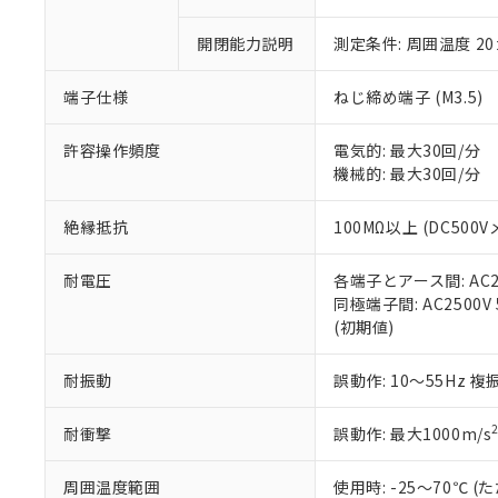
「×」：最大均質
本サービスは
当社は、これ
*EU RoHS指令（10物
「－」：未確認で
鉛(Pb) 1000ppm以下、
開閉能力説明
測定条件: 周囲温度 2
くものです。
う）を輸出ま
記
説明
六価クロム(Cr(Ⅵ)) 1
当社制御機器
などの必要な
フタル酸ビス(2-エチルヘ
号
*中国RoHS10物質の基準値 
ル（DBP） 1000ppm
在庫状況およ
当社は規制貨
端子仕様
ねじ締め端子 (M3.5)
Pb(鉛) :1000ppm、 Hg
但し、RoHS指令で産
のであり、閲
ます。
Cr(Ⅵ)(六価クロム) : 
フタル酸エステル類の４
○
一定数以
DBP(フタル酸ジブチル) :
い。
当社は貴社製
許容操作頻度
電気的: 最大30回/分
DEHP(フタル酸ビス(2-エ
正式な納期状
置等に一切使
機械的: 最大30回/分
当社販売員に
※2 対応予定月
△
一定数に
当社は、貴社
オムロン制御
また当社は、
※2 環境保護使
絶縁抵抗
100MΩ以上 (DC500V
在庫状況およ
部品在庫の切り替
たしません。
－
在庫なし
す。
「ｅ」：有害物質
機器販売
耐電圧
各端子とアース間: AC250
マイパーツ機
「10」：通常の
同極端子間: AC2500V 5
ている必要が
味します。
空
受注生産
(初期値)
お客様が当ウ
※3 非含有証明
「－」：未確認で
白
が、当社の製
さい。
下記の非含有証明
耐振動
誤動作: 10～55Hz 複
※当社の共同
いる法人を指
EU RoHS指令（
耐衝撃
誤動作: 最大1000m/s
51物質の非含有証
※本証明書は発行
周囲温度範囲
使用時: -25～70℃
また、RoHS指