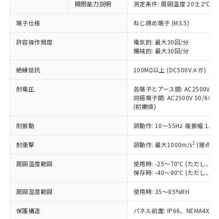
開閉能力説明
測定条件: 周囲温度 20±2℃、
対応予定なし：EU RoHS指令（10物質）の
以下の条件をお読みいただき、同意のうえ
非含有に非対応の商品で、対応品を出す予
ご利用ください。
端子仕様
ねじ締め端子 (M3.5)
定はありません。
調査・確認中：EU RoHS指令（10物質）の
本サービスは、当社制御機器事業取扱
許容操作頻度
電気的: 最大30回/分
※1 中国RoHS○×表
非含有の対応状況を調査中または確認中の
機械的: 最大30回/分
商品の当社在庫状況および標準価格
商品です。
(税抜)を提供させていただくもので
「○」：最大均質材料含有率が中国RoHSの
非該当品：ライセンス料など無形物で、有
絶縁抵抗
100MΩ以上 (DC500Vメガ)
す。
基準値以下であることを示します。
害物質有無と関係のない商品です。
当社制御機器事業取扱商品の中には、
「×」：最大均質材料含有率が中国RoHSの
仕入先様の事情により、非含有部品として
耐電圧
各端子とアース間: AC2500V 50/
本サービスの対象外となる商品もある
基準値を超えていることを示します。
いたものが、含有品と判明した場合などや
同極端子間: AC2500V 50/60Hz
当社は、これら貴社製品のうち、外国
ことをご了承ください。
「－」：未確認です。当社販売部門へお問
(初期値)
むを得ず変更することがあります。
為替および外国貿易法に定める商品
在庫状況および標準価格照会結果は、
い合わせください。
（以下｢規制貨物等」という）を輸出
記載している更新日時点での社内デー
耐振動
誤動作: 10～55Hz 複振幅 1.
*EU RoHS指令（10物質）：
または国外への提供する場合は、日本
記
タに基づき作成されるものであり、閲
説明
鉛(Pb) 1000ppm以下、 水銀(Hg) 1000ppm以下、 カド
*中国RoHS10物質の基準値 (GB/T26572)：
国政府の輸出許可(または役務取引許
号
覧された時点での実際の在庫および標
ミウム(Cd) 100ppm以下、
2
耐衝撃
誤動作: 最大1000m/s
(接点開
Pb(鉛) :1000ppm、 Hg(水銀) : 1000ppm、 Cd(カドミウ
可)を取得するなどの必要な手続きを
六価クロム(Cr(Ⅵ)) 1000ppm以下、ポリ臭化ビフェニル
ム) : 100ppm、
準価格とは異なる場合があることをご
類(PBB) 1000ppm以下、ポリ臭化ジフェニルエーテル類
Cr(Ⅵ)(六価クロム) : 1000ppm、 PBBs(ポリ臭化ビフェ
とります。
周囲温度範囲
使用時: -25～70℃ (ただし
了承ください。
(PBDE) 1000ppm以下、フタル酸ビス(2-エチルヘキシ
○
一定数以上の在庫あり
ニル類) : 1000ppm、 PBDEs(ポリ臭化ジフェニルエーテ
当社は規制貨物を破棄する場合は、完
保存時: -40～80℃ (ただし
ル) (DEHP)(別名：DOP) 1000ppm以下、フタル酸ブチ
正式な納期状況および標準価格はお客
ル類) : 1000ppm、
ルベンジル（BBP） 1000ppm以下、フタル酸ジブチル
全に破砕するなど、違法に輸出されな
DBP(フタル酸ジブチル) : 1000ppm、 DIBP(フタル酸ジ
様のお取引先、またはお客様担当のオ
（DBP） 1000ppm以下、フタル酸ジイソブチル
イソブチル) : 1000ppm、 BBP(フタル酸ブチルベンジ
△
一定数には満たないが在庫あり
周囲湿度範囲
使用時: 35～85%RH
いよう必要な手段を講じます。
ムロン制御機器販売店・当社販売員に
(DIBP) 1000ppm以下
ル) : 1000ppm、
当社は貴社製品を、核兵器、ミサイ
但し、RoHS指令で産業用監視および制御機器に対する
DEHP(フタル酸ビス(2-エチルヘキシル)) : 1000ppm
ご相談ください。
適用除外項目は除く。
保護構造
パネル前面: IP66、NEMA4X, N
ル、化学兵器、生物兵器またはその他
－
在庫なし(最新の在庫状況につ
オムロン制御機器販売店や当社販売拠
フタル酸エステル類の４物質については閾値を超える意