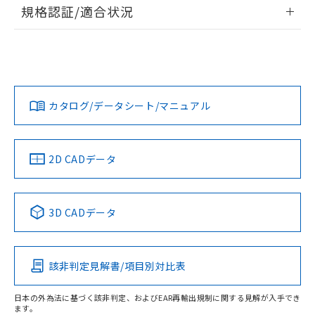
情報更新：2026/7/29
規格認証/適合状況
荷製品に未対応品が混在することから備考
欄に対応日を記載しておりました。
ログイン/会員登録
EU RoHS
注意事項・凡例
既に当社にて対応品への在庫切替を完了
UL認証
CSA認証
CEマーキング
していることから、特段のことがない限
Yes
Yes
Yes
り、2022年1月12日より割愛しておりま
対応状況
対応予定月
※1
※2
ダウンロードデータをご利用いただく前に、以下を必ずお読
す。
みください。
カタログ/データシート/マニュアル
対応済み
ソフトウェアの使用条件
LR型式承認
DNV型式承認
BV型式承認
KR型式承
（イギリス
（ノルウェー
（フランス
（韓国
船舶規格）
船舶規格）
船舶規格）
船舶規格
中国 RoHS
注意事項・凡例
2D CADデータ
No
No
No
No
中国 RoHS表
※1 ※2
3D CADデータ
この製品の規格認証/適合状況ページへ
Pb
Hg
Cd
Cr(VI)
その他の認証はこちらのページからご検索ください
該非判定見解書/項目別対比表
O
O
O
O
日本の外為法に基づく該非判定、およびEAR再輸出規制に関する見解が入手でき
ます。