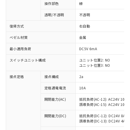
操作部色
緑
透明/不透明
不透明
復帰方式
右自動
ベゼル材質
金属
最小適用負荷
DC5V 6mA
スイッチユニット構成
ユニット位置2: NO
ユニット位置3: NO
接点定格
接点構成
2a
※1 対応状況
定格通電電流
10A
対応済み：EU RoHS指令（10物質）の
開閉能力(AC)
抵抗負荷(AC-12): AC24V 10A/A
非含有に対応した製品が提供可能な商品で
誘導負荷(AC-15): AC24V 10A/AC
す。
対応予定：EU RoHS指令（10物質）の非含
開閉能力(DC)
抵抗負荷(DC-12): DC24V 8A/DC
ご利用条件
有に対応した製品に切り替える予定のある
誘導負荷(DC-13): DC24V 4A/DC
商品です。