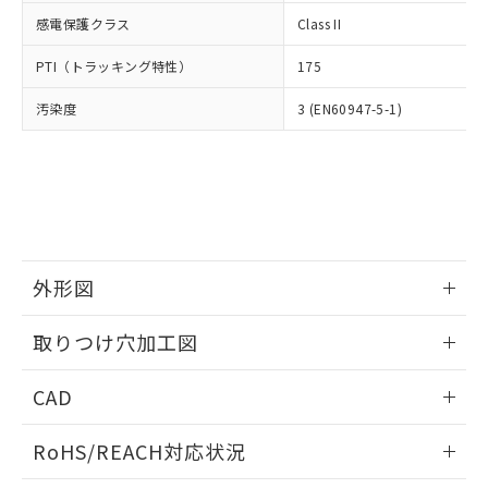
武器並びにこれらの製造装置等に一切
いては、お客様のお取引先、ま
図的な使用がないことを確認しています。
点は「
販売ネットワーク
」をご確認
感電保護クラス
Class II
※2 環境保護使用期限
使用いたしません。
たはお客様担当のオムロン制御
ください。
当社は、貴社製品を第三者に販売する
機器販売店・当社販売員にご確
在庫状況および標準価格結果を当社の
PTI（トラッキング特性）
175
※2 対応予定月
「ｅ」：有害物質（10物質）のすべてが基
場合は、上記1、2および3の内容を当
認ください)
事前の承諾なく第三者に漏洩または開
準値以下であることを示します。
該第三者に通知します。また当社は、
示しないようお願いします。
汚染度
3 (EN60947-5-1)
部品在庫の切り替え状況などにより、予定
「10」：通常の使用状況下において有害物
販売先および販売に係わる関係者が違
マイパーツ機能（部品リスト作成サー
空
受注生産機種、また在庫状況の
月が前後することがあります。
質が外部に漏えいし、環境に深刻な影響を
法に輸出するおそれがある場合は、取
ビス）をご利用いただくには、I-Web
白
情報を公開していない機種
及ぼさない年数を意味します。
り引きをいたしません。
メンバーズにご登録されている必要が
「－」：未確認です。当社販売部門へお問
あります。
い合わせください。
お客様が当ウェブサイト上で当社にご
※3 非含有証明書ダウンロード
登録された部品リストについて、当社
および当社の共同利用者が、当社の製
下記の非含有証明書をダウンロードするこ
外形図
品・サービスに関するお客様との取
とができます。
合意する
キャンセル
引・商談に必要な範囲で利用すること
情報更新：2026/05/21
をご了承ください。
取りつけ穴加工図
EU RoHS指令（10物質）の非含有証明書
※当社の共同利用者とは、
"個人情報
51物質の非含有証明書（当社基準）
情報更新：2026/05/21
の共同利用に関して"
の「1.共同利
CAD
※本証明書は発行日時点で非含有を証明す
用者の範囲」に記載されている法人を
るもので、過去に遡って非含有を証明する
指します。
ログイン/会員登録いただくと、CADデータをダウンロー
ものではありません。
RoHS/REACH対応状況
ドすることができます。
また、RoHS指令のフタル酸エステル類４
物質の対応では、対応完了までの期間は出