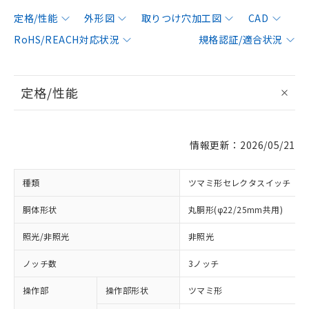
定格/性能
外形図
取りつけ穴加工図
CAD
RoHS/REACH対応状況
規格認証/適合状況
定格/性能
情報更新：2026/05/21
種類
ツマミ形セレクタスイッチ
胴体形状
丸胴形(φ22/25mm共用)
照光/非照光
非照光
ノッチ数
3ノッチ
操作部
操作部形状
ツマミ形