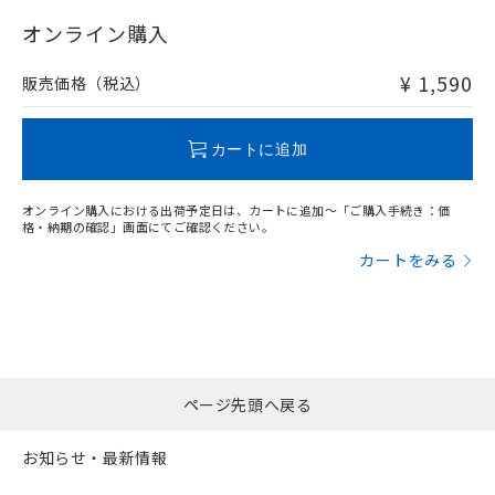
"対応済み"や非含有の記載がされた商品であっても、流通
在庫等で未対応品が混在する可能性があります。
オンライン購入
非含有品が必要な際は、弊社営業部門もしくは販売店へお
問い合わせください。
¥ 1,590
販売価格（税込）
この製品のRoHS/REACH対応状況ページへ
カートに追加
オンライン購入における出荷予定日は、カートに追加～「ご購入手続き：価
格・納期の確認」画面にてご確認ください。
カートをみる
ページ先頭へ戻る
お知らせ・最新情報