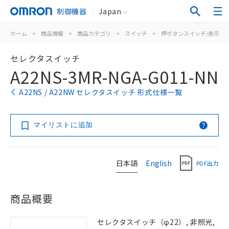
制御機器
Japan
ホーム
>
商品情報
>
商品カテゴリ
>
スイッチ
>
押ボタンスイッチ/表示灯
セレクタスイッチ
A22NS-3MR-NGA-G011-NN
A22NS / A22NW セレクタスイッチ 形式仕様一覧
マイリストに追加
日本語
English
PDF出力
商品概要
セレクタスイッチ（φ22）, 非照光,