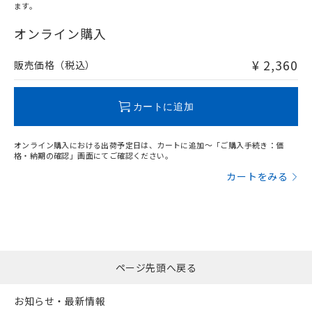
ます。
"対応済み"や非含有の記載がされた商品であっても、流通
在庫等で未対応品が混在する可能性があります。
オンライン購入
非含有品が必要な際は、弊社営業部門もしくは販売店へお
問い合わせください。
¥ 2,360
販売価格（税込）
この製品のRoHS/REACH対応状況ページへ
カートに追加
オンライン購入における出荷予定日は、カートに追加～「ご購入手続き：価
格・納期の確認」画面にてご確認ください。
カートをみる
ページ先頭へ戻る
お知らせ・最新情報