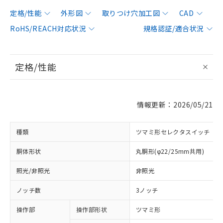
定格/性能
外形図
取りつけ穴加工図
CAD
RoHS/REACH対応状況
規格認証/適合状況
定格/性能
情報更新：2026/05/21
種類
ツマミ形セレクタスイッチ
胴体形状
丸胴形(φ22/25mm共用)
照光/非照光
非照光
ノッチ数
3ノッチ
操作部
操作部形状
ツマミ形