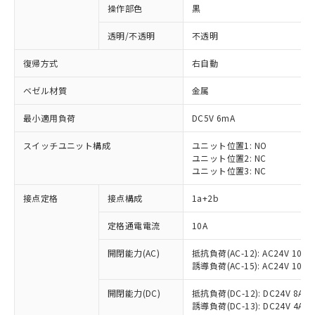
操作部色
黒
透明/不透明
不透明
復帰方式
右自動
ベゼル材質
金属
最小適用負荷
DC5V 6mA
スイッチユニット構成
ユニット位置1: NO
ユニット位置2: NC
ユニット位置3: NC
接点定格
接点構成
1a+2b
※1 対応状況
定格通電電流
10A
対応済み：EU RoHS指令（10物質）の
開閉能力(AC)
抵抗負荷(AC-12): AC24V 10A/A
非含有に対応した製品が提供可能な商品で
誘導負荷(AC-15): AC24V 10A/AC
す。
対応予定：EU RoHS指令（10物質）の非含
開閉能力(DC)
抵抗負荷(DC-12): DC24V 8A/DC
ご利用条件
有に対応した製品に切り替える予定のある
誘導負荷(DC-13): DC24V 4A/DC
商品です。