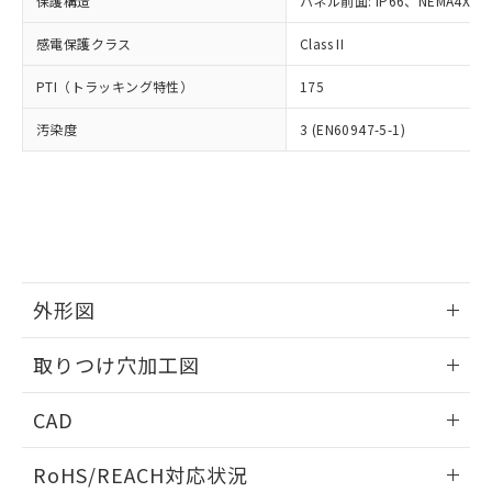
保護構造
パネル前面: IP66、NEMA4X, N
オムロン制御機器販売店や当社販売拠
フタル酸エステル類の４物質については閾値を超える意
武器並びにこれらの製造装置等に一切
いては、お客様のお取引先、ま
図的な使用がないことを確認しています。
点は「
販売ネットワーク
」をご確認
※2 環境保護使用期限
使用いたしません。
感電保護クラス
Class II
たはお客様担当のオムロン制御
ください。
当社は、貴社製品を第三者に販売する
機器販売店・当社販売員にご確
在庫状況および標準価格結果を当社の
※2 対応予定月
「ｅ」：有害物質（10物質）のすべてが基
PTI（トラッキング特性）
175
場合は、上記1、2および3の内容を当
認ください)
事前の承諾なく第三者に漏洩または開
準値以下であることを示します。
該第三者に通知します。また当社は、
示しないようお願いします。
汚染度
3 (EN60947-5-1)
部品在庫の切り替え状況などにより、予定
「10」：通常の使用状況下において有害物
販売先および販売に係わる関係者が違
マイパーツ機能（部品リスト作成サー
空
受注生産機種、また在庫状況の
月が前後することがあります。
質が外部に漏えいし、環境に深刻な影響を
法に輸出するおそれがある場合は、取
ビス）をご利用いただくには、I-Web
白
情報を公開していない機種
及ぼさない年数を意味します。
り引きをいたしません。
メンバーズにご登録されている必要が
「－」：未確認です。当社販売部門へお問
あります。
い合わせください。
お客様が当ウェブサイト上で当社にご
※3 非含有証明書ダウンロード
登録された部品リストについて、当社
および当社の共同利用者が、当社の製
下記の非含有証明書をダウンロードするこ
品・サービスに関するお客様との取
外形図
とができます。
合意する
キャンセル
引・商談に必要な範囲で利用すること
をご了承ください。
情報更新：2026/05/21
取りつけ穴加工図
EU RoHS指令（10物質）の非含有証明書
※当社の共同利用者とは、
"個人情報
51物質の非含有証明書（当社基準）
の共同利用に関して"
の「1.共同利
情報更新：2026/05/21
※本証明書は発行日時点で非含有を証明す
CAD
用者の範囲」に記載されている法人を
るもので、過去に遡って非含有を証明する
指します。
ものではありません。
ログイン/会員登録いただくと、CADデータをダウンロー
RoHS/REACH対応状況
また、RoHS指令のフタル酸エステル類４
ドすることができます。