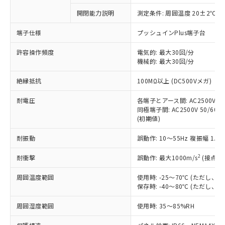
対応予定なし：EU RoHS指令（10物質）の
開閉能力説明
測定条件: 周囲温度 20±2℃、
以下の条件をお読みいただき、同意のうえ
非含有に非対応の商品で、対応品を出す予
ご利用ください。
定はありません。
端子仕様
プッシュインPlus端子台
調査・確認中：EU RoHS指令（10物質）の
本サービスは、当社制御機器事業取扱
※1 中国RoHS○×表
非含有の対応状況を調査中または確認中の
許容操作頻度
電気的: 最大30回/分
商品の当社在庫状況および標準価格
機械的: 最大30回/分
商品です。
(税抜)を提供させていただくもので
「○」：最大均質材料含有率が中国RoHSの
非該当品：ライセンス料など無形物で、有
す。
絶縁抵抗
100MΩ以上 (DC500Vメガ)
基準値以下であることを示します。
害物質有無と関係のない商品です。
当社制御機器事業取扱商品の中には、
「×」：最大均質材料含有率が中国RoHSの
仕入先様の事情により、非含有部品として
本サービスの対象外となる商品もある
耐電圧
各端子とアース間: AC2500V 50/
基準値を超えていることを示します。
いたものが、含有品と判明した場合などや
当社は、これら貴社製品のうち、外国
同極端子間: AC2500V 50/60Hz
ことをご了承ください。
「－」：未確認です。当社販売部門へお問
むを得ず変更することがあります。
為替および外国貿易法に定める商品
(初期値)
在庫状況および標準価格照会結果は、
い合わせください。
（以下｢規制貨物等」という）を輸出
記載している更新日時点での社内デー
*EU RoHS指令（10物質）：
耐振動
誤動作: 10～55Hz 複振幅 1.
または国外への提供する場合は、日本
記
タに基づき作成されるものであり、閲
説明
鉛(Pb) 1000ppm以下、 水銀(Hg) 1000ppm以下、 カド
*中国RoHS10物質の基準値 (GB/T26572)：
国政府の輸出許可(または役務取引許
号
覧された時点での実際の在庫および標
ミウム(Cd) 100ppm以下、
Pb(鉛) :1000ppm、 Hg(水銀) : 1000ppm、 Cd(カドミウ
2
耐衝撃
誤動作: 最大1000m/s
(接点開
可)を取得するなどの必要な手続きを
六価クロム(Cr(Ⅵ)) 1000ppm以下、ポリ臭化ビフェニル
ム) : 100ppm、
準価格とは異なる場合があることをご
類(PBB) 1000ppm以下、ポリ臭化ジフェニルエーテル類
Cr(Ⅵ)(六価クロム) : 1000ppm、 PBBs(ポリ臭化ビフェ
とります。
了承ください。
(PBDE) 1000ppm以下、フタル酸ビス(2-エチルヘキシ
○
一定数以上の在庫あり
ニル類) : 1000ppm、 PBDEs(ポリ臭化ジフェニルエーテ
周囲温度範囲
使用時: -25～70℃ (ただし
当社は規制貨物を破棄する場合は、完
ル) (DEHP)(別名：DOP) 1000ppm以下、フタル酸ブチ
正式な納期状況および標準価格はお客
ル類) : 1000ppm、
保存時: -40～80℃ (ただし
ルベンジル（BBP） 1000ppm以下、フタル酸ジブチル
全に破砕するなど、違法に輸出されな
DBP(フタル酸ジブチル) : 1000ppm、 DIBP(フタル酸ジ
様のお取引先、またはお客様担当のオ
（DBP） 1000ppm以下、フタル酸ジイソブチル
イソブチル) : 1000ppm、 BBP(フタル酸ブチルベンジ
△
一定数には満たないが在庫あり
いよう必要な手段を講じます。
ムロン制御機器販売店・当社販売員に
(DIBP) 1000ppm以下
周囲湿度範囲
使用時: 35～85%RH
ル) : 1000ppm、
当社は貴社製品を、核兵器、ミサイ
但し、RoHS指令で産業用監視および制御機器に対する
DEHP(フタル酸ビス(2-エチルヘキシル)) : 1000ppm
ご相談ください。
適用除外項目は除く。
ル、化学兵器、生物兵器またはその他
－
在庫なし(最新の在庫状況につ