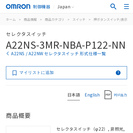
制御機器
Japan
ホーム
>
商品情報
>
商品カテゴリ
>
スイッチ
>
押ボタンスイッチ/表示灯
セレクタスイッチ
A22NS-3MR-NBA-P122-NN
A22NS / A22NW セレクタスイッチ 形式仕様一覧
マイリストに追加
日本語
English
PDF出力
商品概要
セレクタスイッチ（φ22）, 非照光,