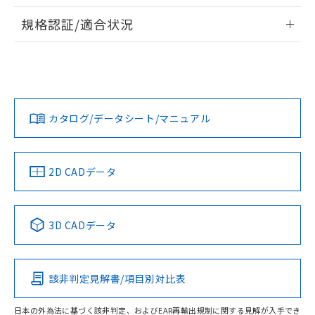
物質の対応では、対応完了までの期間は出
情報更新：2026/7/29
荷製品に未対応品が混在することから備考
規格認証/適合状況
欄に対応日を記載しておりました。
ログイン/会員登録
EU RoHS
注意事項・凡例
A22NS-3MR-NBA-P122-NNについての規格認証/適合状況に
既に当社にて対応品への在庫切替を完了
ついては、「カスタマーサポートセンタ お客様相談室」また
していることから、特段のことがない限
は貴社担当オムロン営業員または販売店にお問い合わせくだ
り、2022年1月12日より割愛しておりま
対応状況
対応予定月
※1
※2
さい。
す。
ダウンロードデータをご利用いただく前に、以下を必ずお読
みください。
カタログ/データシート/マニュアル
対応済み
ソフトウェアの使用条件
お問い合わせ
中国 RoHS
注意事項・凡例
2D CADデータ
中国 RoHS表
※1 ※2
3D CADデータ
Pb
Hg
Cd
Cr(VI)
該非判定見解書/項目別対比表
O
O
O
O
日本の外為法に基づく該非判定、およびEAR再輸出規制に関する見解が入手でき