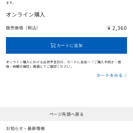
ます。
"対応済み"や非含有の記載がされた商品であっても、流通
在庫等で未対応品が混在する可能性があります。
オンライン購入
非含有品が必要な際は、弊社営業部門もしくは販売店へお
問い合わせください。
¥ 2,360
販売価格（税込）
この製品のRoHS/REACH対応状況ページへ
カートに追加
オンライン購入における出荷予定日は、カートに追加～「ご購入手続き：価
格・納期の確認」画面にてご確認ください。
カートをみる
ページ先頭へ戻る
お知らせ・最新情報