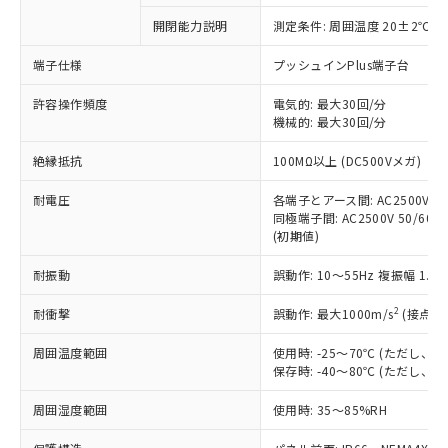
対応予定なし：EU RoHS指令（10物質）の
開閉能力説明
測定条件: 周囲温度 20±2℃、
以下の条件をお読みいただき、同意のうえ
非含有に非対応の商品で、対応品を出す予
ご利用ください。
定はありません。
端子仕様
プッシュインPlus端子台
調査・確認中：EU RoHS指令（10物質）の
本サービスは、当社制御機器事業取扱
※1 中国RoHS○×表
非含有の対応状況を調査中または確認中の
許容操作頻度
電気的: 最大30回/分
商品の当社在庫状況および標準価格
機械的: 最大30回/分
商品です。
(税抜)を提供させていただくもので
「○」：最大均質材料含有率が中国RoHSの
非該当品：ライセンス料など無形物で、有
す。
絶縁抵抗
100MΩ以上 (DC500Vメガ)
基準値以下であることを示します。
害物質有無と関係のない商品です。
当社制御機器事業取扱商品の中には、
「×」：最大均質材料含有率が中国RoHSの
仕入先様の事情により、非含有部品として
本サービスの対象外となる商品もある
耐電圧
各端子とアース間: AC2500V 50/
基準値を超えていることを示します。
いたものが、含有品と判明した場合などや
当社は、これら貴社製品のうち、外国
同極端子間: AC2500V 50/60Hz
ことをご了承ください。
「－」：未確認です。当社販売部門へお問
むを得ず変更することがあります。
為替および外国貿易法に定める商品
(初期値)
在庫状況および標準価格照会結果は、
い合わせください。
（以下｢規制貨物等」という）を輸出
記載している更新日時点での社内デー
*EU RoHS指令（10物質）：
耐振動
誤動作: 10～55Hz 複振幅 1.
または国外への提供する場合は、日本
記
タに基づき作成されるものであり、閲
説明
鉛(Pb) 1000ppm以下、 水銀(Hg) 1000ppm以下、 カド
*中国RoHS10物質の基準値 (GB/T26572)：
国政府の輸出許可(または役務取引許
号
覧された時点での実際の在庫および標
ミウム(Cd) 100ppm以下、
Pb(鉛) :1000ppm、 Hg(水銀) : 1000ppm、 Cd(カドミウ
2
耐衝撃
誤動作: 最大1000m/s
(接点開
可)を取得するなどの必要な手続きを
六価クロム(Cr(Ⅵ)) 1000ppm以下、ポリ臭化ビフェニル
ム) : 100ppm、
準価格とは異なる場合があることをご
類(PBB) 1000ppm以下、ポリ臭化ジフェニルエーテル類
Cr(Ⅵ)(六価クロム) : 1000ppm、 PBBs(ポリ臭化ビフェ
とります。
了承ください。
(PBDE) 1000ppm以下、フタル酸ビス(2-エチルヘキシ
○
一定数以上の在庫あり
ニル類) : 1000ppm、 PBDEs(ポリ臭化ジフェニルエーテ
周囲温度範囲
使用時: -25～70℃ (ただし
当社は規制貨物を破棄する場合は、完
ル) (DEHP)(別名：DOP) 1000ppm以下、フタル酸ブチ
正式な納期状況および標準価格はお客
ル類) : 1000ppm、
保存時: -40～80℃ (ただし
ルベンジル（BBP） 1000ppm以下、フタル酸ジブチル
全に破砕するなど、違法に輸出されな
DBP(フタル酸ジブチル) : 1000ppm、 DIBP(フタル酸ジ
様のお取引先、またはお客様担当のオ
（DBP） 1000ppm以下、フタル酸ジイソブチル
イソブチル) : 1000ppm、 BBP(フタル酸ブチルベンジ
△
一定数には満たないが在庫あり
いよう必要な手段を講じます。
ムロン制御機器販売店・当社販売員に
(DIBP) 1000ppm以下
周囲湿度範囲
使用時: 35～85%RH
ル) : 1000ppm、
当社は貴社製品を、核兵器、ミサイ
但し、RoHS指令で産業用監視および制御機器に対する
DEHP(フタル酸ビス(2-エチルヘキシル)) : 1000ppm
ご相談ください。
適用除外項目は除く。
ル、化学兵器、生物兵器またはその他
－
在庫なし(最新の在庫状況につ