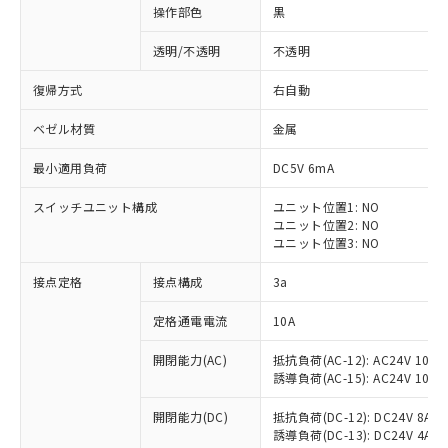
操作部色
黒
透明/不透明
不透明
復帰方式
右自動
ベゼル材質
金属
最小適用負荷
DC5V 6mA
スイッチユニット構成
ユニット位置1: NO
ユニット位置2: NO
ユニット位置3: NO
接点定格
接点構成
3a
※1 対応状況
定格通電電流
10A
対応済み：EU RoHS指令（10物質）の
開閉能力(AC)
抵抗負荷(AC-12): AC24V 10A/A
非含有に対応した製品が提供可能な商品で
誘導負荷(AC-15): AC24V 10A/AC
す。
対応予定：EU RoHS指令（10物質）の非含
開閉能力(DC)
抵抗負荷(DC-12): DC24V 8A/DC
ご利用条件
有に対応した製品に切り替える予定のある
誘導負荷(DC-13): DC24V 4A/DC
商品です。