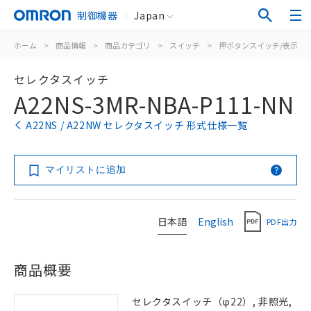
制御機器
Japan
ホーム
>
商品情報
>
商品カテゴリ
>
スイッチ
>
押ボタンスイッチ/表示灯
セレクタスイッチ
A22NS-3MR-NBA-P111-NN
A22NS / A22NW セレクタスイッチ 形式仕様一覧
マイリストに追加
日本語
English
PDF出力
商品概要
セレクタスイッチ（φ22）, 非照光,