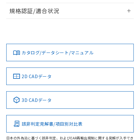
物質の対応では、対応完了までの期間は出
情報更新：2026/7/29
荷製品に未対応品が混在することから備考
規格認証/適合状況
欄に対応日を記載しておりました。
ログイン/会員登録
EU RoHS
注意事項・凡例
A22NS-3MR-NBA-P111-NNについての規格認証/適合状況に
既に当社にて対応品への在庫切替を完了
ついては、「カスタマーサポートセンタ お客様相談室」また
していることから、特段のことがない限
は貴社担当オムロン営業員または販売店にお問い合わせくだ
り、2022年1月12日より割愛しておりま
対応状況
対応予定月
※1
※2
さい。
す。
ダウンロードデータをご利用いただく前に、以下を必ずお読
みください。
カタログ/データシート/マニュアル
対応済み
ソフトウェアの使用条件
お問い合わせ
中国 RoHS
注意事項・凡例
2D CADデータ
中国 RoHS表
※1 ※2
3D CADデータ
Pb
Hg
Cd
Cr(VI)
該非判定見解書/項目別対比表
O
O
O
O
日本の外為法に基づく該非判定、およびEAR再輸出規制に関する見解が入手でき