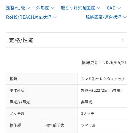
定格/性能
外形図
取りつけ穴加工図
CAD
RoHS/REACH対応状況
規格認証/適合状況
定格/性能
情報更新：2026/05/21
種類
ツマミ形セレクタスイッチ
胴体形状
丸胴形(φ22/25mm共用)
照光/非照光
非照光
ノッチ数
3ノッチ
操作部
操作部形状
ツマミ形