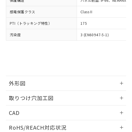
保護構造
パネル前面: IP66、NEMA4X, N
オムロン制御機器販売店や当社販売拠
フタル酸エステル類の４物質については閾値を超える意
武器並びにこれらの製造装置等に一切
いては、お客様のお取引先、ま
図的な使用がないことを確認しています。
点は「
販売ネットワーク
」をご確認
※2 環境保護使用期限
使用いたしません。
感電保護クラス
Class II
たはお客様担当のオムロン制御
ください。
当社は、貴社製品を第三者に販売する
機器販売店・当社販売員にご確
在庫状況および標準価格結果を当社の
※2 対応予定月
「ｅ」：有害物質（10物質）のすべてが基
PTI（トラッキング特性）
175
場合は、上記1、2および3の内容を当
認ください)
事前の承諾なく第三者に漏洩または開
準値以下であることを示します。
該第三者に通知します。また当社は、
示しないようお願いします。
汚染度
3 (EN60947-5-1)
部品在庫の切り替え状況などにより、予定
「10」：通常の使用状況下において有害物
販売先および販売に係わる関係者が違
マイパーツ機能（部品リスト作成サー
空
受注生産機種、また在庫状況の
月が前後することがあります。
質が外部に漏えいし、環境に深刻な影響を
法に輸出するおそれがある場合は、取
ビス）をご利用いただくには、I-Web
白
情報を公開していない機種
及ぼさない年数を意味します。
り引きをいたしません。
メンバーズにご登録されている必要が
「－」：未確認です。当社販売部門へお問
あります。
い合わせください。
お客様が当ウェブサイト上で当社にご
※3 非含有証明書ダウンロード
登録された部品リストについて、当社
および当社の共同利用者が、当社の製
下記の非含有証明書をダウンロードするこ
品・サービスに関するお客様との取
外形図
とができます。
合意する
キャンセル
引・商談に必要な範囲で利用すること
をご了承ください。
情報更新：2026/05/21
取りつけ穴加工図
EU RoHS指令（10物質）の非含有証明書
※当社の共同利用者とは、
"個人情報
51物質の非含有証明書（当社基準）
の共同利用に関して"
の「1.共同利
情報更新：2026/05/21
※本証明書は発行日時点で非含有を証明す
CAD
用者の範囲」に記載されている法人を
るもので、過去に遡って非含有を証明する
指します。
ものではありません。
ログイン/会員登録いただくと、CADデータをダウンロー
RoHS/REACH対応状況
また、RoHS指令のフタル酸エステル類４
ドすることができます。