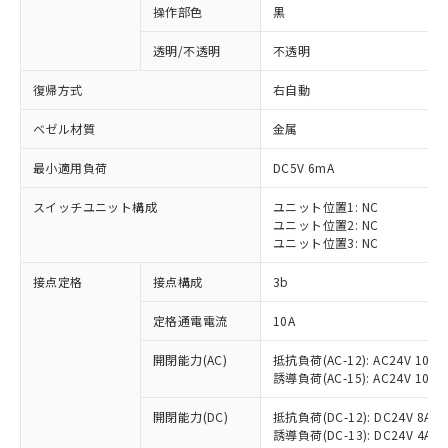
操作部色
黒
透明/不透明
不透明
復帰方式
右自動
ベゼル材質
金属
最小適用負荷
DC5V 6mA
スイッチユニット構成
ユニット位置1: NC
ユニット位置2: NC
ユニット位置3: NC
接点定格
接点構成
3b
※1 対応状況
定格通電電流
10A
対応済み：EU RoHS指令（10物質）の
開閉能力(AC)
抵抗負荷(AC-12): AC24V 10A/A
非含有に対応した製品が提供可能な商品で
誘導負荷(AC-15): AC24V 10A/AC
す。
対応予定：EU RoHS指令（10物質）の非含
開閉能力(DC)
抵抗負荷(DC-12): DC24V 8A/DC
ご利用条件
有に対応した製品に切り替える予定のある
誘導負荷(DC-13): DC24V 4A/DC
商品です。