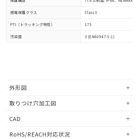
保護構造
パネル前面: IP66、NEMA4X, N
オムロン制御機器販売店や当社販売拠
フタル酸エステル類の４物質については閾値を超える意
武器並びにこれらの製造装置等に一切
いては、お客様のお取引先、ま
図的な使用がないことを確認しています。
点は「
販売ネットワーク
」をご確認
※2 環境保護使用期限
使用いたしません。
感電保護クラス
Class II
たはお客様担当のオムロン制御
ください。
当社は、貴社製品を第三者に販売する
機器販売店・当社販売員にご確
在庫状況および標準価格結果を当社の
※2 対応予定月
「ｅ」：有害物質（10物質）のすべてが基
PTI（トラッキング特性）
175
場合は、上記1、2および3の内容を当
認ください)
事前の承諾なく第三者に漏洩または開
準値以下であることを示します。
該第三者に通知します。また当社は、
示しないようお願いします。
汚染度
3 (EN60947-5-1)
部品在庫の切り替え状況などにより、予定
「10」：通常の使用状況下において有害物
販売先および販売に係わる関係者が違
マイパーツ機能（部品リスト作成サー
空
受注生産機種、また在庫状況の
月が前後することがあります。
質が外部に漏えいし、環境に深刻な影響を
法に輸出するおそれがある場合は、取
ビス）をご利用いただくには、I-Web
白
情報を公開していない機種
及ぼさない年数を意味します。
り引きをいたしません。
メンバーズにご登録されている必要が
「－」：未確認です。当社販売部門へお問
あります。
い合わせください。
お客様が当ウェブサイト上で当社にご
※3 非含有証明書ダウンロード
登録された部品リストについて、当社
および当社の共同利用者が、当社の製
下記の非含有証明書をダウンロードするこ
品・サービスに関するお客様との取
外形図
とができます。
合意する
キャンセル
引・商談に必要な範囲で利用すること
をご了承ください。
情報更新：2026/05/21
取りつけ穴加工図
EU RoHS指令（10物質）の非含有証明書
※当社の共同利用者とは、
"個人情報
51物質の非含有証明書（当社基準）
の共同利用に関して"
の「1.共同利
情報更新：2026/05/21
※本証明書は発行日時点で非含有を証明す
CAD
用者の範囲」に記載されている法人を
るもので、過去に遡って非含有を証明する
指します。
ものではありません。
ログイン/会員登録いただくと、CADデータをダウンロー
RoHS/REACH対応状況
また、RoHS指令のフタル酸エステル類４
ドすることができます。