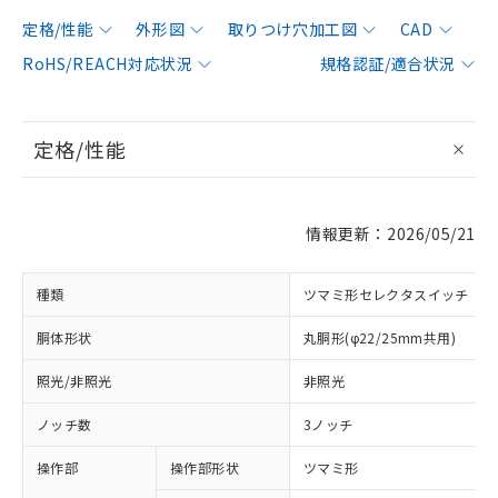
定格/性能
外形図
取りつけ穴加工図
CAD
RoHS/REACH対応状況
規格認証/適合状況
定格/性能
情報更新：2026/05/21
種類
ツマミ形セレクタスイッチ
胴体形状
丸胴形(φ22/25mm共用)
照光/非照光
非照光
ノッチ数
3ノッチ
操作部
操作部形状
ツマミ形