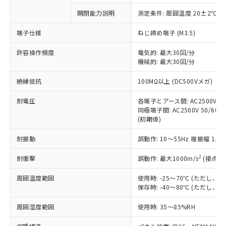
対応予定なし：EU RoHS指令（10物質）の
開閉能力説明
測定条件: 周囲温度 20±2℃、
以下の条件をお読みいただき、同意のうえ
非含有に非対応の商品で、対応品を出す予
ご利用ください。
定はありません。
端子仕様
ねじ締め端子 (M3.5)
調査・確認中：EU RoHS指令（10物質）の
本サービスは、当社制御機器事業取扱
※1 中国RoHS○×表
非含有の対応状況を調査中または確認中の
許容操作頻度
電気的: 最大30回/分
商品の当社在庫状況および標準価格
機械的: 最大30回/分
商品です。
(税抜)を提供させていただくもので
「○」：最大均質材料含有率が中国RoHSの
非該当品：ライセンス料など無形物で、有
す。
絶縁抵抗
100MΩ以上 (DC500Vメガ)
基準値以下であることを示します。
害物質有無と関係のない商品です。
当社制御機器事業取扱商品の中には、
「×」：最大均質材料含有率が中国RoHSの
仕入先様の事情により、非含有部品として
本サービスの対象外となる商品もある
耐電圧
各端子とアース間: AC2500V 50/
基準値を超えていることを示します。
いたものが、含有品と判明した場合などや
当社は、これら貴社製品のうち、外国
同極端子間: AC2500V 50/60Hz
ことをご了承ください。
「－」：未確認です。当社販売部門へお問
むを得ず変更することがあります。
為替および外国貿易法に定める商品
(初期値)
在庫状況および標準価格照会結果は、
い合わせください。
（以下｢規制貨物等」という）を輸出
記載している更新日時点での社内デー
*EU RoHS指令（10物質）：
耐振動
誤動作: 10～55Hz 複振幅 1.
または国外への提供する場合は、日本
記
タに基づき作成されるものであり、閲
説明
鉛(Pb) 1000ppm以下、 水銀(Hg) 1000ppm以下、 カド
*中国RoHS10物質の基準値 (GB/T26572)：
国政府の輸出許可(または役務取引許
号
覧された時点での実際の在庫および標
ミウム(Cd) 100ppm以下、
Pb(鉛) :1000ppm、 Hg(水銀) : 1000ppm、 Cd(カドミウ
2
耐衝撃
誤動作: 最大1000m/s
(接点開
可)を取得するなどの必要な手続きを
六価クロム(Cr(Ⅵ)) 1000ppm以下、ポリ臭化ビフェニル
ム) : 100ppm、
準価格とは異なる場合があることをご
類(PBB) 1000ppm以下、ポリ臭化ジフェニルエーテル類
Cr(Ⅵ)(六価クロム) : 1000ppm、 PBBs(ポリ臭化ビフェ
とります。
了承ください。
(PBDE) 1000ppm以下、フタル酸ビス(2-エチルヘキシ
○
一定数以上の在庫あり
ニル類) : 1000ppm、 PBDEs(ポリ臭化ジフェニルエーテ
周囲温度範囲
使用時: -25～70℃ (ただし
当社は規制貨物を破棄する場合は、完
ル) (DEHP)(別名：DOP) 1000ppm以下、フタル酸ブチ
正式な納期状況および標準価格はお客
ル類) : 1000ppm、
保存時: -40～80℃ (ただし
ルベンジル（BBP） 1000ppm以下、フタル酸ジブチル
全に破砕するなど、違法に輸出されな
DBP(フタル酸ジブチル) : 1000ppm、 DIBP(フタル酸ジ
様のお取引先、またはお客様担当のオ
（DBP） 1000ppm以下、フタル酸ジイソブチル
イソブチル) : 1000ppm、 BBP(フタル酸ブチルベンジ
△
一定数には満たないが在庫あり
いよう必要な手段を講じます。
ムロン制御機器販売店・当社販売員に
(DIBP) 1000ppm以下
周囲湿度範囲
使用時: 35～85%RH
ル) : 1000ppm、
当社は貴社製品を、核兵器、ミサイ
但し、RoHS指令で産業用監視および制御機器に対する
DEHP(フタル酸ビス(2-エチルヘキシル)) : 1000ppm
ご相談ください。
適用除外項目は除く。
ル、化学兵器、生物兵器またはその他
－
在庫なし(最新の在庫状況につ