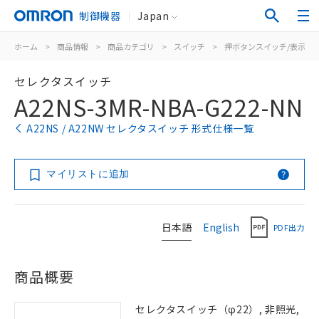
制御機器
Japan
ホーム
>
商品情報
>
商品カテゴリ
>
スイッチ
>
押ボタンスイッチ/表示灯
セレクタスイッチ
A22NS-3MR-NBA-G222-NN
A22NS / A22NW セレクタスイッチ 形式仕様一覧
マイリストに追加
日本語
English
PDF出力
商品概要
セレクタスイッチ（φ22）, 非照光,