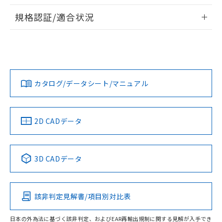
物質の対応では、対応完了までの期間は出
情報更新：2026/7/29
荷製品に未対応品が混在することから備考
規格認証/適合状況
欄に対応日を記載しておりました。
ログイン/会員登録
EU RoHS
注意事項・凡例
既に当社にて対応品への在庫切替を完了
UL認証
CSA認証
CEマーキング
していることから、特段のことがない限
り、2022年1月12日より割愛しておりま
Yes
Yes
Yes
対応状況
対応予定月
※1
※2
す。
ダウンロードデータをご利用いただく前に、以下を必ずお読
みください。
カタログ/データシート/マニュアル
対応済み
ソフトウェアの使用条件
LR型式承認
DNV型式承認
BV型式承認
KR型式承
（イギリス
（ノルウェー
（フランス
（韓国
船舶規格）
船舶規格）
船舶規格）
船舶規格
中国 RoHS
注意事項・凡例
2D CADデータ
No
No
No
No
中国 RoHS表
※1 ※2
3D CADデータ
この製品の規格認証/適合状況ページへ
Pb
Hg
Cd
Cr(VI)
その他の認証はこちらのページからご検索ください
該非判定見解書/項目別対比表
O
O
O
O
日本の外為法に基づく該非判定、およびEAR再輸出規制に関する見解が入手でき