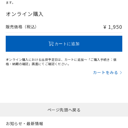
ます。
"対応済み"や非含有の記載がされた商品であっても、流通
在庫等で未対応品が混在する可能性があります。
オンライン購入
非含有品が必要な際は、弊社営業部門もしくは販売店へお
問い合わせください。
¥ 1,950
販売価格（税込）
この製品のRoHS/REACH対応状況ページへ
カートに追加
オンライン購入における出荷予定日は、カートに追加～「ご購入手続き：価
格・納期の確認」画面にてご確認ください。
カートをみる
ページ先頭へ戻る
お知らせ・最新情報