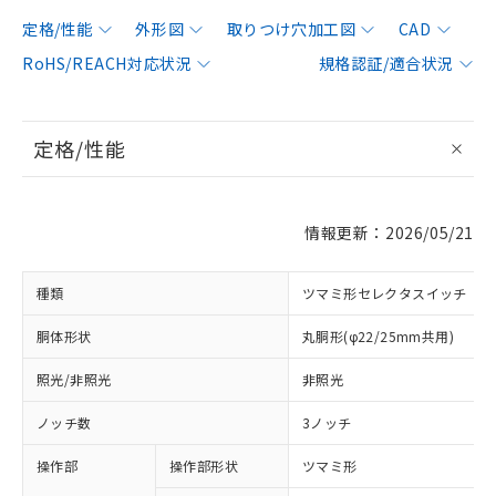
定格/性能
外形図
取りつけ穴加工図
CAD
RoHS/REACH対応状況
規格認証/適合状況
定格/性能
情報更新：2026/05/21
種類
ツマミ形セレクタスイッチ
胴体形状
丸胴形(φ22/25mm共用)
照光/非照光
非照光
ノッチ数
3ノッチ
操作部
操作部形状
ツマミ形