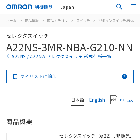
制御機器
Japan
ホーム
>
商品情報
>
商品カテゴリ
>
スイッチ
>
押ボタンスイッチ/表示灯
セレクタスイッチ
A22NS-3MR-NBA-G210-NN
A22NS / A22NW セレクタスイッチ 形式仕様一覧
マイリストに追加
日本語
English
PDF出力
商品概要
セレクタスイッチ（φ22）, 非照光,