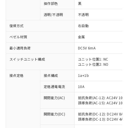
操作部色
黒
透明/不透明
不透明
復帰方式
右自動
ベゼル材質
金属
最小適用負荷
DC5V 6mA
スイッチユニット構成
ユニット位置1: NC
ユニット位置2: NO
接点定格
接点構成
1a+1b
定格通電電流
10A
開閉能力(AC)
抵抗負荷(AC-12): AC24V 10A/A
誘導負荷(AC-15): AC24V 10A/AC
※1 対応状況
開閉能力(DC)
抵抗負荷(DC-12): DC24V 8A/DC
誘導負荷(DC-13): DC24V 4A/DC
対応済み：EU RoHS指令（10物質）の