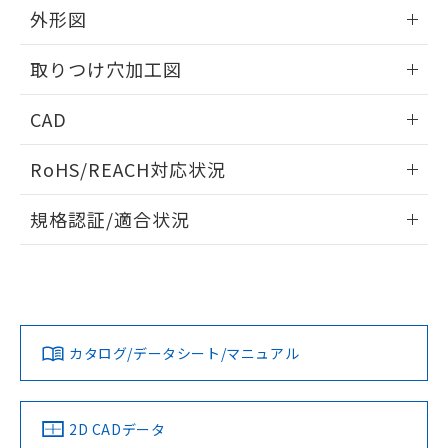
の共同利用に関して"
の「1.共同利
外形図
※本証明書は発行日時点で非含有を証明す
用者の範囲」に記載されている法人を
るもので、過去に遡って非含有を証明する
指します。
情報更新：2026/05/21
ものではありません。
取りつけ穴加工図
また、RoHS指令のフタル酸エステル類４
物質の対応では、対応完了までの期間は出
情報更新：2026/05/21
CAD
荷製品に未対応品が混在することから備考
欄に対応日を記載しておりました。
ログイン/会員登録いただくと、CADデータをダウンロー
既に当社にて対応品への在庫切替を完了
RoHS/REACH対応状況
ドすることができます。
していることから、特段のことがない限
情報更新：2026/7/29
り、2022年1月12日より割愛しておりま
規格認証/適合状況
す。
ログイン/会員登録
EU RoHS
注意事項・凡例
UL認証
CSA認証
CEマーキング
Yes
Yes
Yes
対応状況
対応予定月
※1
※2
ダウンロードデータをご利用いただく前に、以下を必ずお読
みください。
カタログ/データシート/マニュアル
対応済み
ソフトウェアの使用条件
LR型式承認
DNV型式承認
BV型式承認
KR型式承
（イギリス
（ノルウェー
（フランス
（韓国
船舶規格）
船舶規格）
船舶規格）
船舶規格
中国 RoHS
注意事項・凡例
2D CADデータ