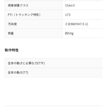
当社は規制貨物を破棄する場合は、完
ル) (DEHP)(別名：DOP) 1000ppm以下、フタル酸ブチ
正式な納期状況および標準価格はお客
ル類) : 1000ppm、
感電保護クラス
Class II
ルベンジル（BBP） 1000ppm以下、フタル酸ジブチル
全に破砕するなど、違法に輸出されな
DBP(フタル酸ジブチル) : 1000ppm、 DIBP(フタル酸ジ
様のお取引先、またはお客様担当のオ
（DBP） 1000ppm以下、フタル酸ジイソブチル
イソブチル) : 1000ppm、 BBP(フタル酸ブチルベンジ
△
一定数には満たないが在庫あり
いよう必要な手段を講じます。
ムロン制御機器販売店・当社販売員に
(DIBP) 1000ppm以下
ル) : 1000ppm、
PTI（トラッキング特性）
175
当社は貴社製品を、核兵器、ミサイ
但し、RoHS指令で産業用監視および制御機器に対する
DEHP(フタル酸ビス(2-エチルヘキシル)) : 1000ppm
ご相談ください。
適用除外項目は除く。
ル、化学兵器、生物兵器またはその他
－
在庫なし(最新の在庫状況につ
オムロン制御機器販売店や当社販売拠
フタル酸エステル類の４物質については閾値を超える意
汚染度
3 (EN60947-5-1)
武器並びにこれらの製造装置等に一切
いては、お客様のお取引先、ま
図的な使用がないことを確認しています。
点は「
販売ネットワーク
」をご確認
※2 環境保護使用期限
使用いたしません。
たはお客様担当のオムロン制御
ください。
質量
約50g
当社は、貴社製品を第三者に販売する
機器販売店・当社販売員にご確
在庫状況および標準価格結果を当社の
※2 対応予定月
「ｅ」：有害物質（10物質）のすべてが基
場合は、上記1、2および3の内容を当
認ください)
事前の承諾なく第三者に漏洩または開
準値以下であることを示します。
該第三者に通知します。また当社は、
示しないようお願いします。
動作特性
部品在庫の切り替え状況などにより、予定
「10」：通常の使用状況下において有害物
販売先および販売に係わる関係者が違
マイパーツ機能（部品リスト作成サー
空
受注生産機種、また在庫状況の
月が前後することがあります。
質が外部に漏えいし、環境に深刻な影響を
法に輸出するおそれがある場合は、取
ビス）をご利用いただくには、I-Web
白
情報を公開していない機種
及ぼさない年数を意味します。
り引きをいたしません。
メンバーズにご登録されている必要が
全体の動きに必要な力(TTF)
「－」：未確認です。当社販売部門へお問
あります。
い合わせください。
全体の動き(TT)
お客様が当ウェブサイト上で当社にご
※3 非含有証明書ダウンロード
登録された部品リストについて、当社
および当社の共同利用者が、当社の製
下記の非含有証明書をダウンロードするこ
品・サービスに関するお客様との取
とができます。
合意する
キャンセル
引・商談に必要な範囲で利用すること
をご了承ください。
EU RoHS指令（10物質）の非含有証明書
※当社の共同利用者とは、
"個人情報
51物質の非含有証明書（当社基準）