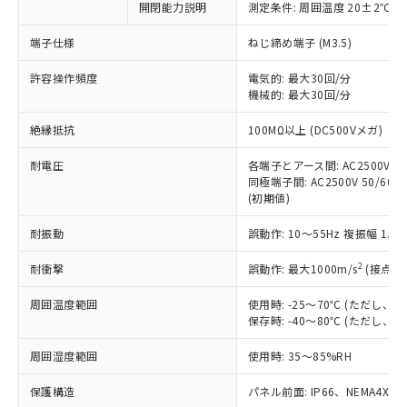
非含有に対応した製品が提供可能な商品で
開閉能力説明
測定条件: 周囲温度 20±2℃、
す。
端子仕様
ねじ締め端子 (M3.5)
対応予定：EU RoHS指令（10物質）の非含
ご利用条件
有に対応した製品に切り替える予定のある
許容操作頻度
電気的: 最大30回/分
商品です。
機械的: 最大30回/分
対応予定なし：EU RoHS指令（10物質）の
以下の条件をお読みいただき、同意のうえ
非含有に非対応の商品で、対応品を出す予
絶縁抵抗
100MΩ以上 (DC500Vメガ)
ご利用ください。
定はありません。
調査・確認中：EU RoHS指令（10物質）の
耐電圧
各端子とアース間: AC2500V 50/
本サービスは、当社制御機器事業取扱
※1 中国RoHS○×表
非含有の対応状況を調査中または確認中の
同極端子間: AC2500V 50/60Hz
商品の当社在庫状況および標準価格
商品です。
(初期値)
(税抜)を提供させていただくもので
「○」：最大均質材料含有率が中国RoHSの
非該当品：ライセンス料など無形物で、有
す。
基準値以下であることを示します。
耐振動
誤動作: 10～55Hz 複振幅 1.
害物質有無と関係のない商品です。
当社制御機器事業取扱商品の中には、
「×」：最大均質材料含有率が中国RoHSの
仕入先様の事情により、非含有部品として
本サービスの対象外となる商品もある
2
耐衝撃
誤動作: 最大1000m/s
(接点開
基準値を超えていることを示します。
いたものが、含有品と判明した場合などや
当社は、これら貴社製品のうち、外国
ことをご了承ください。
「－」：未確認です。当社販売部門へお問
むを得ず変更することがあります。
為替および外国貿易法に定める商品
在庫状況および標準価格照会結果は、
周囲温度範囲
使用時: -25～70℃ (ただし
い合わせください。
（以下｢規制貨物等」という）を輸出
記載している更新日時点での社内デー
保存時: -40～80℃ (ただし
*EU RoHS指令（10物質）：
または国外への提供する場合は、日本
記
タに基づき作成されるものであり、閲
説明
鉛(Pb) 1000ppm以下、 水銀(Hg) 1000ppm以下、 カド
*中国RoHS10物質の基準値 (GB/T26572)：
国政府の輸出許可(または役務取引許
周囲湿度範囲
使用時: 35～85%RH
号
覧された時点での実際の在庫および標
ミウム(Cd) 100ppm以下、
Pb(鉛) :1000ppm、 Hg(水銀) : 1000ppm、 Cd(カドミウ
可)を取得するなどの必要な手続きを
六価クロム(Cr(Ⅵ)) 1000ppm以下、ポリ臭化ビフェニル
ム) : 100ppm、
準価格とは異なる場合があることをご
類(PBB) 1000ppm以下、ポリ臭化ジフェニルエーテル類
Cr(Ⅵ)(六価クロム) : 1000ppm、 PBBs(ポリ臭化ビフェ
保護構造
とります。
パネル前面: IP66、NEMA4X, N
了承ください。
(PBDE) 1000ppm以下、フタル酸ビス(2-エチルヘキシ
○
一定数以上の在庫あり
ニル類) : 1000ppm、 PBDEs(ポリ臭化ジフェニルエーテ