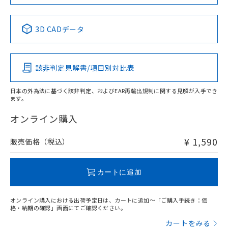
No
No
No
No
中国 RoHS表
※1 ※2
3D CADデータ
この製品の規格認証/適合状況ページへ
Pb
Hg
Cd
Cr(VI)
その他の認証はこちらのページからご検索ください
該非判定見解書/項目別対比表
O
O
O
O
日本の外為法に基づく該非判定、およびEAR再輸出規制に関する見解が入手でき
ます。
"対応済み"や非含有の記載がされた商品であっても、流通
在庫等で未対応品が混在する可能性があります。
オンライン購入
非含有品が必要な際は、弊社営業部門もしくは販売店へお
問い合わせください。
¥ 1,590
販売価格（税込）
この製品のRoHS/REACH対応状況ページへ
カートに追加
オンライン購入における出荷予定日は、カートに追加～「ご購入手続き：価
格・納期の確認」画面にてご確認ください。
カートをみる