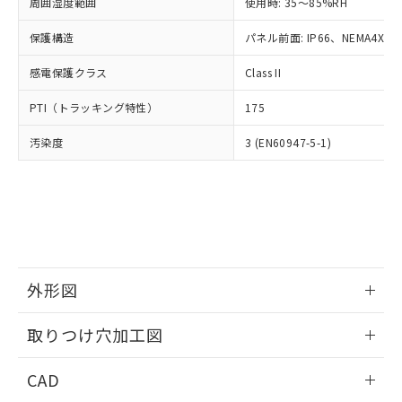
ご相談ください。
周囲湿度範囲
使用時: 35～85%RH
適用除外項目は除く。
ル、化学兵器、生物兵器またはその他
－
在庫なし(最新の在庫状況につ
オムロン制御機器販売店や当社販売拠
フタル酸エステル類の４物質については閾値を超える意
武器並びにこれらの製造装置等に一切
いては、お客様のお取引先、ま
図的な使用がないことを確認しています。
保護構造
パネル前面: IP66、NEMA4X, N
点は「
販売ネットワーク
」をご確認
※2 環境保護使用期限
使用いたしません。
たはお客様担当のオムロン制御
ください。
当社は、貴社製品を第三者に販売する
感電保護クラス
Class II
機器販売店・当社販売員にご確
在庫状況および標準価格結果を当社の
※2 対応予定月
「ｅ」：有害物質（10物質）のすべてが基
場合は、上記1、2および3の内容を当
認ください)
事前の承諾なく第三者に漏洩または開
準値以下であることを示します。
PTI（トラッキング特性）
175
該第三者に通知します。また当社は、
示しないようお願いします。
部品在庫の切り替え状況などにより、予定
「10」：通常の使用状況下において有害物
販売先および販売に係わる関係者が違
マイパーツ機能（部品リスト作成サー
空
受注生産機種、また在庫状況の
汚染度
3 (EN60947-5-1)
月が前後することがあります。
質が外部に漏えいし、環境に深刻な影響を
法に輸出するおそれがある場合は、取
ビス）をご利用いただくには、I-Web
白
情報を公開していない機種
及ぼさない年数を意味します。
り引きをいたしません。
メンバーズにご登録されている必要が
「－」：未確認です。当社販売部門へお問
あります。
い合わせください。
お客様が当ウェブサイト上で当社にご
※3 非含有証明書ダウンロード
登録された部品リストについて、当社
および当社の共同利用者が、当社の製
下記の非含有証明書をダウンロードするこ
品・サービスに関するお客様との取
とができます。
合意する
キャンセル
引・商談に必要な範囲で利用すること
外形図
をご了承ください。
EU RoHS指令（10物質）の非含有証明書
※当社の共同利用者とは、
情報更新：2026/05/21
"個人情報
取りつけ穴加工図
51物質の非含有証明書（当社基準）
の共同利用に関して"
の「1.共同利
※本証明書は発行日時点で非含有を証明す
用者の範囲」に記載されている法人を
情報更新：2026/05/21
るもので、過去に遡って非含有を証明する
CAD
指します。
ものではありません。