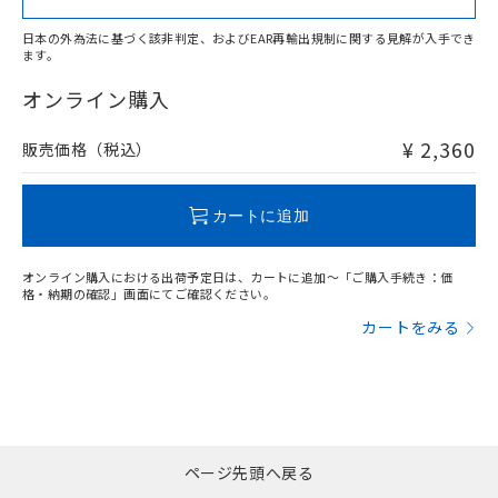
日本の外為法に基づく該非判定、およびEAR再輸出規制に関する見解が入手でき
ます。
"対応済み"や非含有の記載がされた商品であっても、流通
在庫等で未対応品が混在する可能性があります。
オンライン購入
非含有品が必要な際は、弊社営業部門もしくは販売店へお
問い合わせください。
¥ 2,360
販売価格（税込）
この製品のRoHS/REACH対応状況ページへ
カートに追加
オンライン購入における出荷予定日は、カートに追加～「ご購入手続き：価
格・納期の確認」画面にてご確認ください。
カートをみる
ページ先頭へ戻る