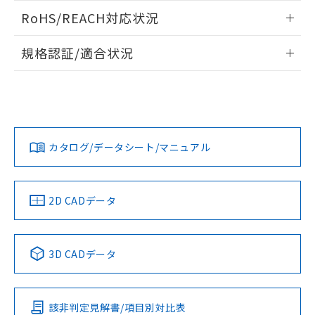
また、RoHS指令のフタル酸エステル類４
ログイン/会員登録いただくと、CADデータをダウンロー
RoHS/REACH対応状況
物質の対応では、対応完了までの期間は出
ドすることができます。
荷製品に未対応品が混在することから備考
情報更新：2026/7/29
欄に対応日を記載しておりました。
規格認証/適合状況
既に当社にて対応品への在庫切替を完了
ログイン/会員登録
EU RoHS
注意事項・凡例
A22NS-3MM-NRA-P222-NNについての規格認証/適合状況に
していることから、特段のことがない限
ついては、「カスタマーサポートセンタ お客様相談室」また
り、2022年1月12日より割愛しておりま
は貴社担当オムロン営業員または販売店にお問い合わせくだ
す。
対応状況
対応予定月
※1
※2
さい。
ダウンロードデータをご利用いただく前に、以下を必ずお読
みください。
カタログ/データシート/マニュアル
対応済み
ソフトウェアの使用条件
お問い合わせ
中国 RoHS
注意事項・凡例
2D CADデータ
中国 RoHS表
※1 ※2
3D CADデータ
Pb
Hg
Cd
Cr(VI)
該非判定見解書/項目別対比表
O
O
O
O