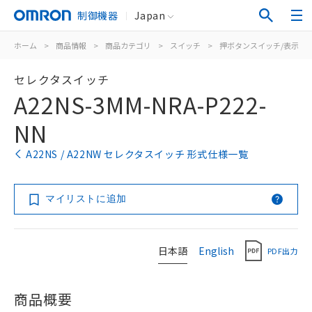
制御機器
Japan
ホーム
>
商品情報
>
商品カテゴリ
>
スイッチ
>
押ボタンスイッチ/表示灯
セレクタスイッチ
A22NS-3MM-NRA-P222-
NN
A22NS / A22NW セレクタスイッチ 形式仕様一覧
マイリストに追加
日本語
English
PDF出力
商品概要