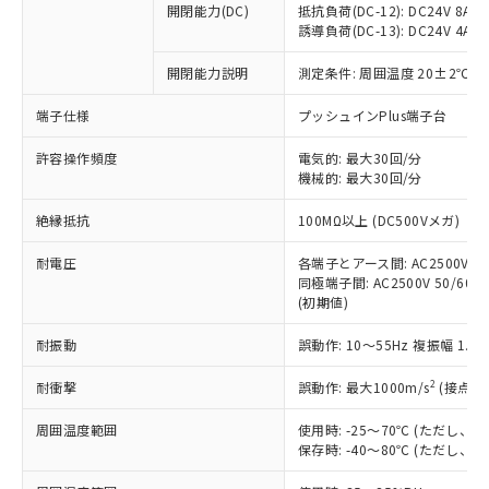
開閉能力(DC)
抵抗負荷(DC-12): DC24V 8A/DC
商品です。
誘導負荷(DC-13): DC24V 4A/DC
対応予定なし：EU RoHS指令（10物質）の
以下の条件をお読みいただき、同意のうえ
非含有に非対応の商品で、対応品を出す予
開閉能力説明
測定条件: 周囲温度 20±2℃、
ご利用ください。
定はありません。
調査・確認中：EU RoHS指令（10物質）の
端子仕様
プッシュインPlus端子台
本サービスは、当社制御機器事業取扱
※1 中国RoHS○×表
非含有の対応状況を調査中または確認中の
商品の当社在庫状況および標準価格
許容操作頻度
商品です。
電気的: 最大30回/分
(税抜)を提供させていただくもので
「○」：最大均質材料含有率が中国RoHSの
機械的: 最大30回/分
非該当品：ライセンス料など無形物で、有
す。
基準値以下であることを示します。
害物質有無と関係のない商品です。
当社制御機器事業取扱商品の中には、
絶縁抵抗
100MΩ以上 (DC500Vメガ)
「×」：最大均質材料含有率が中国RoHSの
仕入先様の事情により、非含有部品として
本サービスの対象外となる商品もある
基準値を超えていることを示します。
いたものが、含有品と判明した場合などや
当社は、これら貴社製品のうち、外国
ことをご了承ください。
耐電圧
各端子とアース間: AC2500V 50/
「－」：未確認です。当社販売部門へお問
むを得ず変更することがあります。
為替および外国貿易法に定める商品
同極端子間: AC2500V 50/60Hz
在庫状況および標準価格照会結果は、
い合わせください。
（以下｢規制貨物等」という）を輸出
(初期値)
記載している更新日時点での社内デー
*EU RoHS指令（10物質）：
または国外への提供する場合は、日本
記
タに基づき作成されるものであり、閲
説明
鉛(Pb) 1000ppm以下、 水銀(Hg) 1000ppm以下、 カド
*中国RoHS10物質の基準値 (GB/T26572)：
耐振動
誤動作: 10～55Hz 複振幅 1.
国政府の輸出許可(または役務取引許
号
覧された時点での実際の在庫および標
ミウム(Cd) 100ppm以下、
Pb(鉛) :1000ppm、 Hg(水銀) : 1000ppm、 Cd(カドミウ
可)を取得するなどの必要な手続きを
六価クロム(Cr(Ⅵ)) 1000ppm以下、ポリ臭化ビフェニル
ム) : 100ppm、
準価格とは異なる場合があることをご
類(PBB) 1000ppm以下、ポリ臭化ジフェニルエーテル類
2
耐衝撃
誤動作: 最大1000m/s
(接点開
Cr(Ⅵ)(六価クロム) : 1000ppm、 PBBs(ポリ臭化ビフェ
とります。
了承ください。
(PBDE) 1000ppm以下、フタル酸ビス(2-エチルヘキシ
○
一定数以上の在庫あり
ニル類) : 1000ppm、 PBDEs(ポリ臭化ジフェニルエーテ
当社は規制貨物を破棄する場合は、完
ル) (DEHP)(別名：DOP) 1000ppm以下、フタル酸ブチ
正式な納期状況および標準価格はお客
ル類) : 1000ppm、
周囲温度範囲
使用時: -25～70℃ (ただし
ルベンジル（BBP） 1000ppm以下、フタル酸ジブチル
全に破砕するなど、違法に輸出されな
DBP(フタル酸ジブチル) : 1000ppm、 DIBP(フタル酸ジ
様のお取引先、またはお客様担当のオ
保存時: -40～80℃ (ただし
（DBP） 1000ppm以下、フタル酸ジイソブチル
イソブチル) : 1000ppm、 BBP(フタル酸ブチルベンジ
△
一定数には満たないが在庫あり
いよう必要な手段を講じます。
ムロン制御機器販売店・当社販売員に
(DIBP) 1000ppm以下
ル) : 1000ppm、
当社は貴社製品を、核兵器、ミサイ
但し、RoHS指令で産業用監視および制御機器に対する
DEHP(フタル酸ビス(2-エチルヘキシル)) : 1000ppm