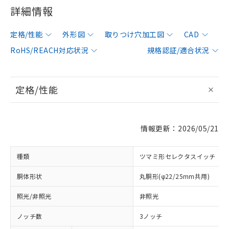
詳細情報
定格/性能
外形図
取りつけ穴加工図
CAD
RoHS/REACH対応状況
規格認証/適合状況
定格/性能
情報更新：2026/05/21
種類
ツマミ形セレクタスイッチ
胴体形状
丸胴形(φ22/25mm共用)
照光/非照光
非照光
ノッチ数
3ノッチ