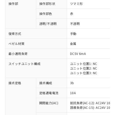
操作部
操作部形状
ツマミ形
操作部色
赤
透明/不透明
不透明
復帰方式
手動
ベゼル材質
金属
最小適用負荷
DC5V 6mA
スイッチユニット構成
ユニット位置1: NC
ユニット位置2: NC
ユニット位置3: NC
※1 対応状況
接点定格
接点構成
3b
対応済み：EU RoHS指令（10物質）の
定格通電電流
10A
非含有に対応した製品が提供可能な商品で
開閉能力(AC)
抵抗負荷(AC-12): AC24V 10A/A
す。
誘導負荷(AC-15): AC24V 10A/AC
対応予定：EU RoHS指令（10物質）の非含
ご利用条件
有に対応した製品に切り替える予定のある