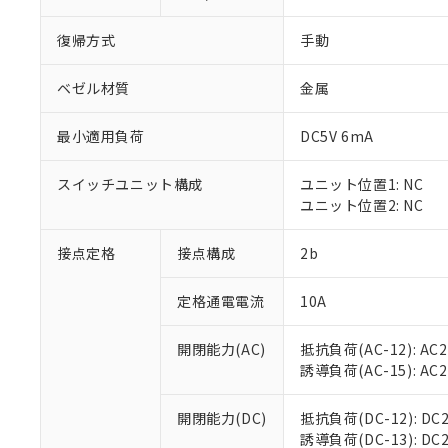
復帰方式
手動
ベゼル材質
金属
最小適用負荷
DC5V 6mA
※1 対応状況
スイッチユニット構成
ユニット位置1: NC
対応済み：EU
ユニット位置2: NC
対応予定：EU R
対応予定なし：EU
調査・確認中：EU
接点定格
接点構成
2b
ご利用条件
非該当品：ライセ
※1 中国RoHS
仕入先様の事情に
定格通電電流
10A
があります。
以下の条件をお読
「○」：最大均質
「×」：最大均質
開閉能力(AC)
抵抗負荷(AC-12): AC24
本サービスは
当社は、これ
*EU RoHS指令（10物
「－」：未確認で
誘導負荷(AC-15): AC24V
鉛(Pb) 1000ppm以下、
くものです。
う）を輸出ま
記
説明
六価クロム(Cr(Ⅵ)) 1
当社制御機器
などの必要な
フタル酸ビス(2-エチルヘ
号
*中国RoHS10物質の基準値 
ル（DBP） 1000ppm
在庫状況およ
開閉能力(DC)
抵抗負荷(DC-12): DC24
当社は規制貨
Pb(鉛) :1000ppm、 Hg
但し、RoHS指令で産
のであり、閲
誘導負荷(DC-13): DC24
ます。
Cr(Ⅵ)(六価クロム) : 
フタル酸エステル類の４