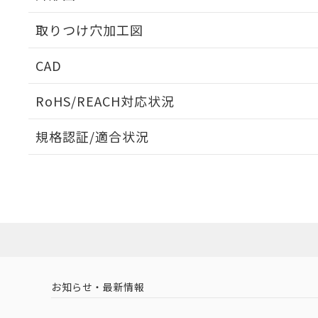
取りつけ穴加工図
CAD
ログイン/会員登録いただくと、CADデータをダウンロ
RoHS/REACH対応状況
規格認証/適合状況
EU RoHS
注意事項・凡例
A22NS-3MM-NRA-P220-NNについての規格認証/
営業員または販売店にお問い合わせください。
ダウンロードデータをご利用いただく前に、以下を必ずお読
対応状況
対応予定月
※1
※2
ソフトウェアの使用条件
対応済み
お知らせ・最新情報
中国 RoHS
注意事項・凡例