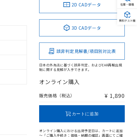
2D CADデータ
在庫・価格
無料テスト機
3D CADデータ
該非判定見解書/項目別対比表
日本の外為法に基づく該非判定、およびEAR再輸出規
制に関する見解が入手できます。
オンライン購入
¥ 1,890
販売価格（税込）
カートに追加
オンライン購入における出荷予定日は、カートに追加
～「ご購入手続き：価格・納期の確認」画面にてご確