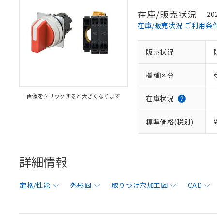
在庫/販売状況
20
在庫/販売状況 ご利用条
販売状況
機種区分
画像をクリックすると大きくなります
在庫状況
標準価格(税別)
詳細情報
定格/性能
外形図
取りつけ穴加工図
CAD