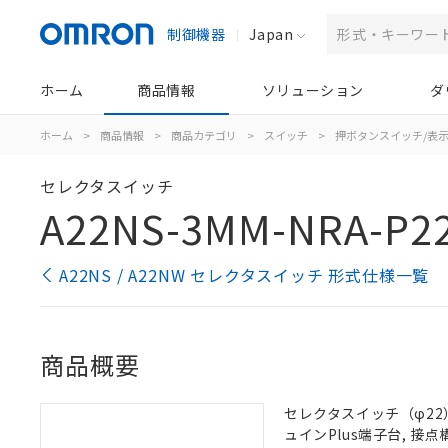
制御機器
Japan
ホーム
商品情報
ソリューション
ダ
ホーム
>
商品情報
>
商品カテゴリ
>
スイッチ
>
押ボタンスイッチ/表
セレクタスイッチ
A22NS-3MM-NRA-P2
A22NS / A22NW セレクタスイッチ 形式仕様一覧
商品概要
セレクタスイッチ（φ22）,
ュインPlus端子台, 接点構成