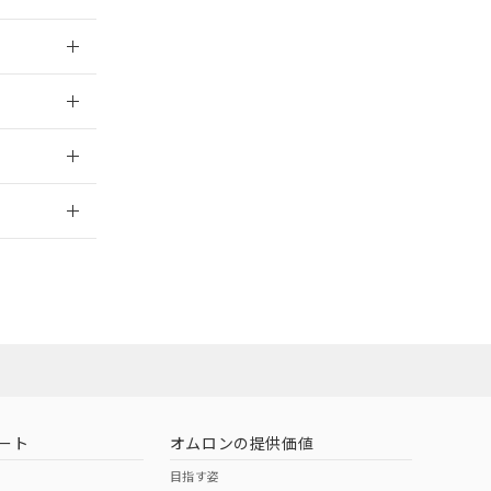
026/05/21
026/05/21
2026/7/29
担当オムロン
お問い合わせ
ート
オムロンの提供価値
目指す姿