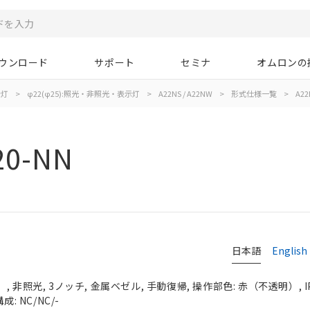
ウンロード
サポート
セミナ
オムロンの
示灯
>
φ22(φ25):照光・非照光・表示灯
>
A22NS / A22NW
>
形式仕様一覧
>
A22
20-NN
日本語
English
 非照光, 3ノッチ, 金属ベゼル, 手動復帰, 操作部色: 赤（不透明）, IP
: NC/NC/-