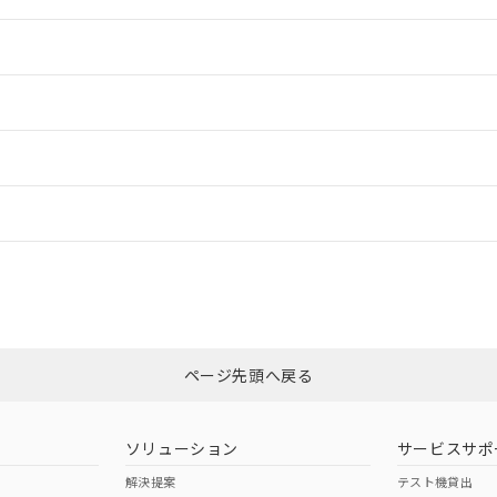
情報更新：2
情報更新：2
ードすることができます。
情報更新：
ログイン/会員登録
適合状況については、「カスタマーサポートセンタ お客様相談室」または貴社
みください。
非含有証明書
※3
ページ先頭へ戻る
ダウンロードはこちら
ソリューション
サービスサポ
解決提案
テスト機貸出