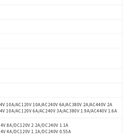
 RoHS指令（10物質）の非含有に対応した製品が提供可能な商品です
oHS指令（10物質）の非含有に対応した製品に切り替える予定のある
 RoHS指令（10物質）の非含有に非対応の商品で、対応品を出す予
 RoHS指令（10物質）の非含有の対応状況を調査中または確認中の
ンス料など無形物で、有害物質有無と関係のない商品です。
○×表
より、非含有部品としていたものが、含有品と判明した場合などやむ
みいただき、同意のうえご利用ください。
材料含有率が中国RoHSの基準値以下であることを示します。
材料含有率が中国RoHSの基準値を超えていることを示します。
V 10A/AC120V 10A/AC240V 6A/AC380V 2A/AC440V 2A
、当社制御機器事業取扱商品の当社在庫状況および標準価格(税抜)
ら貴社製品のうち、外国為替および外国貿易法に定める商品（以下｢
質）：
す。当社販売部門へお問い合わせください。
 10A/AC120V 6A/AC240V 3A/AC380V 1.9A/AC440V 1.6A
 水銀(Hg) 1000ppm以下、 カドミウム(Cd) 100ppm以下、
たは国外への提供する場合は、日本国政府の輸出許可(または役務取
000ppm以下、ポリ臭化ビフェニル類(PBB) 1000ppm以下、ポリ臭化ジフェニルエーテル類(P
事業取扱商品の中には、本サービスの対象外となる商品もあること
手続きをとります。
キシル) (DEHP)(別名：DOP) 1000ppm以下、フタル酸ブチルベンジル（BBP） 100
(GB/T26572)：
以下、フタル酸ジイソブチル (DIBP) 1000ppm以下
び標準価格照会結果は、記載している更新日時点での社内データに
V 8A/DC120V 2.2A/DC240V 1.1A
物を破棄する場合は、完全に破砕するなど、違法に輸出されないよ
(水銀) : 1000ppm、 Cd(カドミウム) : 100ppm、
業用監視および制御機器に対する適用除外項目は除く。
覧された時点での実際の在庫および標準価格とは異なる場合がある
V 4A/DC120V 1.1A/DC240V 0.55A
1000ppm、 PBBs(ポリ臭化ビフェニル類) : 1000ppm、 PBDEs(ポリ臭化ジフェニルエーテル類
物質については閾値を超える意図的な使用がないことを確認しています。