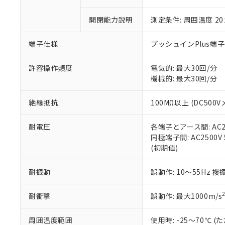
○
一定数以
DBP(フタル酸ジブチル) :
い。
当社は貴社製
DEHP(フタル酸ビス(2-エ
正式な納期状
置等に一切使
開閉能力説明
測定条件: 周囲温度 2
当社販売員に
※2 対応予定月
△
一定数に
当社は、貴社
オムロン制御
また当社は、
※2 環境保護使
端子仕様
プッシュインPlus端
在庫状況およ
部品在庫の切り替
たしません。
－
在庫なし
す。
「ｅ」：有害物質
機器販売
許容操作頻度
電気的: 最大30回/分
マイパーツ機
「10」：通常の
機械的: 最大30回/分
ている必要が
味します。
空
受注生産
お客様が当ウ
※3 非含有証明
「－」：未確認で
白
が、当社の製
絶縁抵抗
100MΩ以上 (DC500V
さい。
下記の非含有証明
※当社の共同
耐電圧
各端子とアース間: AC250
いる法人を指
EU RoHS指令（
同極端子間: AC2500V 5
51物質の非含有証
(初期値)
※本証明書は発行
また、RoHS指
耐振動
誤動作: 10～55Hz 複
混在することから
既に当社にて対応
耐衝撃
誤動作: 最大1000m/s
り割愛しておりま
周囲温度範囲
使用時: -25～70℃