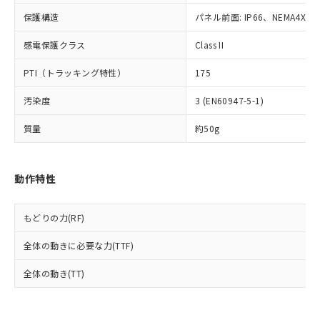
可)を取得するなどの必要な手続きを
六価クロム(Cr(Ⅵ)) 1000ppm以下、ポリ臭化ビフェニル
ム) : 100ppm、
準価格とは異なる場合があることをご
類(PBB) 1000ppm以下、ポリ臭化ジフェニルエーテル類
Cr(Ⅵ)(六価クロム) : 1000ppm、 PBBs(ポリ臭化ビフェ
とります。
保護構造
パネル前面: IP66、NEMA4X, N
了承ください。
(PBDE) 1000ppm以下、フタル酸ビス(2-エチルヘキシ
○
一定数以上の在庫あり
ニル類) : 1000ppm、 PBDEs(ポリ臭化ジフェニルエーテ
当社は規制貨物を破棄する場合は、完
ル) (DEHP)(別名：DOP) 1000ppm以下、フタル酸ブチ
正式な納期状況および標準価格はお客
ル類) : 1000ppm、
感電保護クラス
ルベンジル（BBP） 1000ppm以下、フタル酸ジブチル
Class II
全に破砕するなど、違法に輸出されな
DBP(フタル酸ジブチル) : 1000ppm、 DIBP(フタル酸ジ
様のお取引先、またはお客様担当のオ
（DBP） 1000ppm以下、フタル酸ジイソブチル
イソブチル) : 1000ppm、 BBP(フタル酸ブチルベンジ
△
一定数には満たないが在庫あり
いよう必要な手段を講じます。
ムロン制御機器販売店・当社販売員に
(DIBP) 1000ppm以下
ル) : 1000ppm、
PTI（トラッキング特性）
175
当社は貴社製品を、核兵器、ミサイ
但し、RoHS指令で産業用監視および制御機器に対する
DEHP(フタル酸ビス(2-エチルヘキシル)) : 1000ppm
ご相談ください。
適用除外項目は除く。
ル、化学兵器、生物兵器またはその他
－
在庫なし(最新の在庫状況につ
オムロン制御機器販売店や当社販売拠
フタル酸エステル類の４物質については閾値を超える意
汚染度
3 (EN60947-5-1)
武器並びにこれらの製造装置等に一切
いては、お客様のお取引先、ま
図的な使用がないことを確認しています。
点は「
販売ネットワーク
」をご確認
※2 環境保護使用期限
使用いたしません。
たはお客様担当のオムロン制御
ください。
質量
約50g
当社は、貴社製品を第三者に販売する
機器販売店・当社販売員にご確
在庫状況および標準価格結果を当社の
※2 対応予定月
「ｅ」：有害物質（10物質）のすべてが基
場合は、上記1、2および3の内容を当
認ください)
事前の承諾なく第三者に漏洩または開
準値以下であることを示します。
該第三者に通知します。また当社は、
示しないようお願いします。
動作特性
部品在庫の切り替え状況などにより、予定
「10」：通常の使用状況下において有害物
販売先および販売に係わる関係者が違
マイパーツ機能（部品リスト作成サー
空
受注生産機種、また在庫状況の
月が前後することがあります。
質が外部に漏えいし、環境に深刻な影響を
法に輸出するおそれがある場合は、取
ビス）をご利用いただくには、I-Web
白
情報を公開していない機種
及ぼさない年数を意味します。
り引きをいたしません。
メンバーズにご登録されている必要が
もどりの力(RF)
「－」：未確認です。当社販売部門へお問
あります。
い合わせください。
全体の動きに必要な力(TTF)
お客様が当ウェブサイト上で当社にご
※3 非含有証明書ダウンロード
登録された部品リストについて、当社
全体の動き(TT)
および当社の共同利用者が、当社の製
下記の非含有証明書をダウンロードするこ
品・サービスに関するお客様との取
とができます。
合意する
キャンセル
引・商談に必要な範囲で利用すること