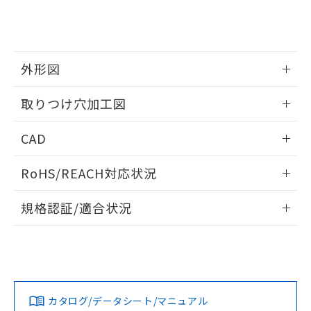
をご了承ください。
EU RoHS指令（10物質）の非含有証明書
※当社の共同利用者とは、
"個人情報
51物質の非含有証明書（当社基準）
の共同利用に関して"
の「1.共同利
※本証明書は発行日時点で非含有を証明す
用者の範囲」に記載されている法人を
るもので、過去に遡って非含有を証明する
指します。
外形図
ものではありません。
また、RoHS指令のフタル酸エステル類４
情報更新：2026/05/21
物質の対応では、対応完了までの期間は出
取りつけ穴加工図
荷製品に未対応品が混在することから備考
欄に対応日を記載しておりました。
情報更新：2026/05/21
CAD
既に当社にて対応品への在庫切替を完了
していることから、特段のことがない限
ログイン/会員登録いただくと、CADデータをダウンロー
RoHS/REACH対応状況
り、2022年1月12日より割愛しておりま
ドすることができます。
す。
情報更新：2026/7/29
規格認証/適合状況
ログイン/会員登録
EU RoHS
注意事項・凡例
A22NS-3MM-NRA-P201-NNについての規格認証/適合状況に
ついては、「カスタマーサポートセンタ お客様相談室」また
は貴社担当オムロン営業員または販売店にお問い合わせくだ
対応状況
対応予定月
※1
※2
さい。
ダウンロードデータをご利用いただく前に、以下を必ずお読
みください。
カタログ/データシート/マニュアル
対応済み
ソフトウェアの使用条件