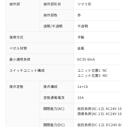
操作部
操作部形状
ツマミ形
操作部色
赤
透明/不透明
不透明
復帰方式
手動
ベゼル材質
金属
最小適用負荷
DC5V 6mA
スイッチユニット構成
ユニット位置1: NC
ユニット位置3: NO
接点定格
接点構成
1a+1b
定格通電電流
10A
開閉能力(AC)
抵抗負荷(AC-12): AC24V 10A/A
誘導負荷(AC-15): AC24V 10A/AC
※1 対応状況
開閉能力(DC)
抵抗負荷(DC-12): DC24V 8A/DC