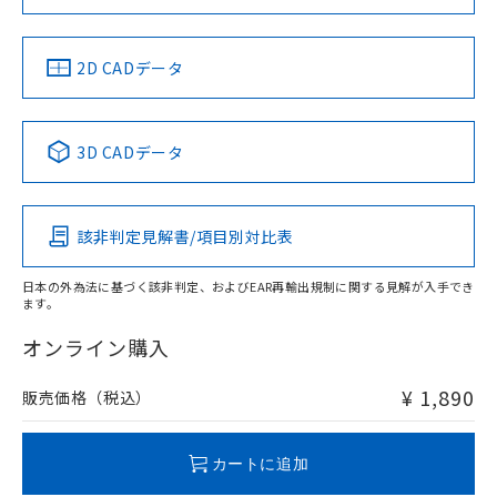
お問い合わせ
中国 RoHS
注意事項・凡例
2D CADデータ
中国 RoHS表
※1 ※2
3D CADデータ
Pb
Hg
Cd
Cr(VI)
該非判定見解書/項目別対比表
O
O
O
O
日本の外為法に基づく該非判定、およびEAR再輸出規制に関する見解が入手でき
ます。
"対応済み"や非含有の記載がされた商品であっても、流通
在庫等で未対応品が混在する可能性があります。
オンライン購入
非含有品が必要な際は、弊社営業部門もしくは販売店へお
問い合わせください。
¥ 1,890
販売価格（税込）
この製品のRoHS/REACH対応状況ページへ
カートに追加