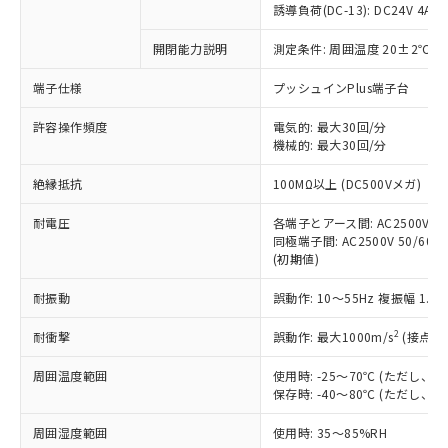
誘導負荷(DC-13): DC24V 4A/DC
対応済み：EU RoHS指令（10物質）の
非含有に対応した製品が提供可能な商品で
開閉能力説明
測定条件: 周囲温度 20±2℃、
す。
端子仕様
プッシュインPlus端子台
対応予定：EU RoHS指令（10物質）の非含
ご利用条件
有に対応した製品に切り替える予定のある
許容操作頻度
電気的: 最大30回/分
商品です。
機械的: 最大30回/分
対応予定なし：EU RoHS指令（10物質）の
以下の条件をお読みいただき、同意のうえ
非含有に非対応の商品で、対応品を出す予
絶縁抵抗
100MΩ以上 (DC500Vメガ)
ご利用ください。
定はありません。
調査・確認中：EU RoHS指令（10物質）の
耐電圧
各端子とアース間: AC2500V 50/
本サービスは、当社制御機器事業取扱
※1 中国RoHS○×表
非含有の対応状況を調査中または確認中の
同極端子間: AC2500V 50/60Hz
商品の当社在庫状況および標準価格
商品です。
(初期値)
(税抜)を提供させていただくもので
「○」：最大均質材料含有率が中国RoHSの
非該当品：ライセンス料など無形物で、有
す。
基準値以下であることを示します。
耐振動
誤動作: 10～55Hz 複振幅 1.
害物質有無と関係のない商品です。
当社制御機器事業取扱商品の中には、
「×」：最大均質材料含有率が中国RoHSの
仕入先様の事情により、非含有部品として
本サービスの対象外となる商品もある
2
耐衝撃
誤動作: 最大1000m/s
(接点開
基準値を超えていることを示します。
いたものが、含有品と判明した場合などや
当社は、これら貴社製品のうち、外国
ことをご了承ください。
「－」：未確認です。当社販売部門へお問
むを得ず変更することがあります。
為替および外国貿易法に定める商品
在庫状況および標準価格照会結果は、
周囲温度範囲
使用時: -25～70℃ (ただし
い合わせください。
（以下｢規制貨物等」という）を輸出
記載している更新日時点での社内デー
保存時: -40～80℃ (ただし
*EU RoHS指令（10物質）：
または国外への提供する場合は、日本
記
タに基づき作成されるものであり、閲
説明
鉛(Pb) 1000ppm以下、 水銀(Hg) 1000ppm以下、 カド
*中国RoHS10物質の基準値 (GB/T26572)：
国政府の輸出許可(または役務取引許
周囲湿度範囲
使用時: 35～85%RH
号
覧された時点での実際の在庫および標
ミウム(Cd) 100ppm以下、
Pb(鉛) :1000ppm、 Hg(水銀) : 1000ppm、 Cd(カドミウ