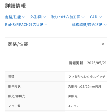
詳細情報
定格/性能
外形図
取りつけ穴加工図
CAD
RoHS/REACH対応状況
規格認証/適合状況
定格/性能
情報更新：2026/05/21
種類
ツマミ形セレクタスイッチ
胴体形状
丸胴形(φ22/25mm共用)
照光/非照光
非照光
ノッチ数
3ノッチ