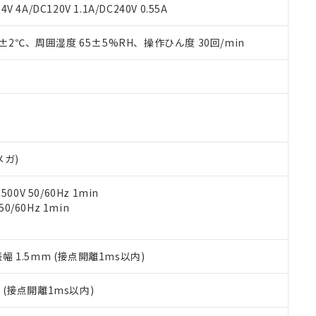
覧された時点での実際の在庫および標準価格とは異なる場合がある
1000ppm、 PBBs(ポリ臭化ビフェニル類) : 1000ppm、 PBDEs(ポリ臭化ジフェニルエーテル類
物質については閾値を超える意図的な使用がないことを確認しています。
V 4A/DC120V 1.1A/DC240V 0.55A
上の在庫あり
 1000ppm、 DIBP(フタル酸ジイソブチル) : 1000ppm、 BBP(フタル酸ブチルベンジル) :
品を、核兵器、ミサイル、化学兵器、生物兵器またはその他武器並
チルヘキシル)) : 1000ppm
況および標準価格はお客様のお取引先、またはお客様担当のオムロ
用いたしません。
0±2℃、周囲湿度 65±5%RH、操作ひん度 30回/min
ご相談ください。
は満たないが在庫あり
製品を第三者に販売する場合は、上記1、2および3の内容を当該第
機器販売店や当社販売拠点は「
販売ネットワーク
」をご確認くだ
販売先および販売に係わる関係者が違法に輸出するおそれがある場
用期限
び標準価格結果を当社の事前の承諾なく第三者に漏洩または開示し
え状況などにより、予定月が前後することがあります。
(最新の在庫状況については、お客様のお取引先、またはお客様担当
（10物質）のすべてが基準値以下であることを示します。
店・当社販売員にご確認ください)
能（部品リスト作成サービス）をご利用いただくには、I-Webメン
使用状況下において有害物質が外部に漏えいし、環境に深刻な影響を
あります。
機種、また在庫状況の情報を公開していない機種
ェブサイト上で当社にご登録された部品リストについて、当社およ
書ダウンロード
す。当社販売部門へお問い合わせください。
品・サービスに関するお客様との取引・商談に必要な範囲で利用す
合意する
キャンセル
メガ)
書をダウンロードすることができます。
利用者とは、
"個人情報の共同利用に関して"
の「1.共同利用者の
0V 50/60Hz 1min
します。
10物質）の非含有証明書
0/60Hz 1min
明書（当社基準）
日時点で非含有を証明するもので、過去に遡って非含有を証明するも
令のフタル酸エステル類４物質の対応では、対応完了までの期間は出
備考欄に対応日を記載しておりました。
振幅 1.5mm (接点開離1ms以内)
品への在庫切替を完了していることから、特段のことがない限り、20
す。
2
(接点開離1ms以内)