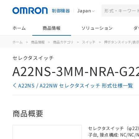
制御機器
Japan
ホーム
商品情報
ソリューション
ダ
ホーム
>
商品情報
>
商品カテゴリ
>
スイッチ
>
押ボタンスイッチ/表
セレクタスイッチ
A22NS-3MM-NRA-G2
A22NS / A22NW セレクタスイッチ 形式仕様一覧
商品概要
セレクタスイッチ（φ22）,
子台, 接点構成: NC/NC/