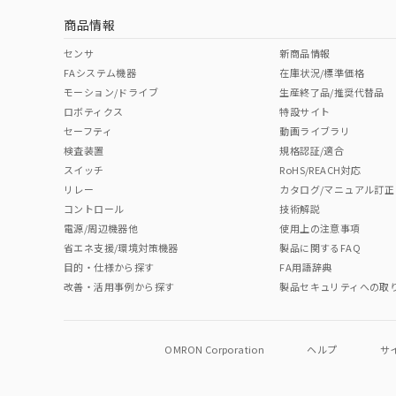
商品情報
No
No
No
No
中国 RoHS表
※1 ※2
センサ
新商品情報
FAシステム機器
在庫状況/標準価格
Pb
Hg
Cd
Cr(V
モーション/ドライブ
生産終了品/推奨代替品
ロボティクス
特設サイト
セーフティ
動画ライブラリ
検査装置
規格認証/適合
O
O
O
O
スイッチ
RoHS/REACH対応
リレー
カタログ/マニュアル訂正
コントロール
技術解説
"対応済み"や非含有の記載がされた商品であっても、流通
電源/周辺機器他
使用上の注意事項
非含有品が必要な際は、弊社営業部門もしくは販売店へお
省エネ支援/環境対策機器
製品に関するFAQ
目的・仕様から探す
FA用語辞典
改善・活用事例から探す
製品セキュリティへの取
OMRON Corporation
ヘルプ
サ