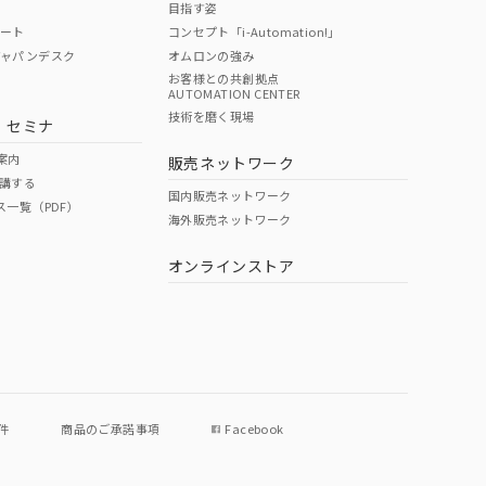
目指す姿
ポート
コンセプト「i-Automation!」
ジャパンデスク
オムロンの強み
お客様との共創拠点
AUTOMATION CENTER
DIBP
BBP
DEHP
環境保護
技術を磨く現場
・セミナ
状況ページへ
使用期限
検索ください
案内
販売ネットワーク
講する
O
O
O
e
国内販売ネットワーク
ス一覧（PDF）
海外販売ネットワーク
オンラインストア
状況ページへ
件
商品のご承諾事項
Facebook