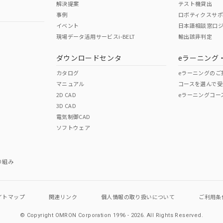
解決提案
テスト機貸出
事例
ロボティクスサ
No
No
イベント
日本語相談窓口
現場データ活用サービスi-BELT
輸出該非判定
I)
PBBs
PBDEs
DBP
ダウンロードセンタ
eラーニング
この製品の規格認証/適合
その他の認証はこちらのページからご
カタログ
eラーニングのご
マニュアル
コースを選んで受
O
O
O
2D CAD
eラーニングコー
3D CAD
電気制御CAD
在庫等で未対応品が混在する可能性があります。
ソフトウェア
問い合わせください。
この製品のRoHS/REACH対応
り組み
イトマップ
関連リンク
個人情報の
取り扱いについて
ご利用条
© Copyright OMRON Corporation 1996 - 2026.
All Rights Reserved.