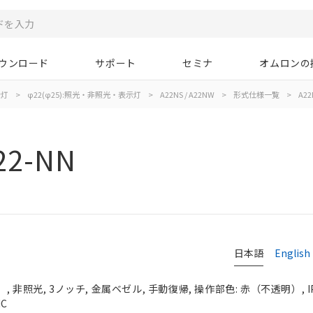
ウンロード
サポート
セミナ
オムロンの
示灯
>
φ22(φ25):照光・非照光・表示灯
>
A22NS / A22NW
>
形式仕様一覧
>
A22
22-NN
日本語
English
 非照光, 3ノッチ, 金属ベゼル, 手動復帰, 操作部色: 赤（不透明）, IP
NC