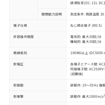
のであり、閲
ます。
Cr(Ⅵ)(六価クロム) : 
フタル酸エステル類の４
誘導負荷(DC-13): DC24
○
一定数以
DBP(フタル酸ジブチル) :
い。
当社は貴社製
DEHP(フタル酸ビス(2-エ
正式な納期状
置等に一切使
開閉能力説明
測定条件: 周囲温度 2
当社販売員に
※2 対応予定月
△
一定数に
当社は、貴社
オムロン制御
また当社は、
※2 環境保護使
在庫状況およ
部品在庫の切り替
たしません。
端子仕様
ねじ締め端子 (M3.5)
－
在庫なし
す。
「ｅ」：有害物質
機器販売
マイパーツ機
「10」：通常の
許容操作頻度
電気的: 最大30回/分
ている必要が
味します。
機械的: 最大30回/分
空
受注生産
お客様が当ウ
※3 非含有証明
「－」：未確認で
白
が、当社の製
絶縁抵抗
100MΩ以上 (DC500V
さい。
下記の非含有証明
※当社の共同
耐電圧
各端子とアース間: AC250
いる法人を指
EU RoHS指令（
同極端子間: AC2500V 5
51物質の非含有証
(初期値)
※本証明書は発行
また、RoHS指
混在することから
耐振動
誤動作: 10～55Hz 複
既に当社にて対応
り割愛しておりま
耐衝撃
誤動作: 最大1000m/s