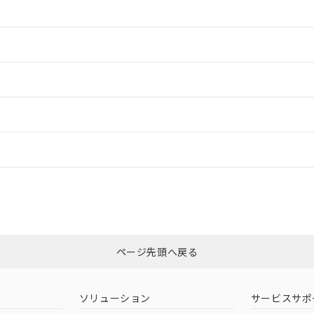
情報更新：2
情報更新：2
ードすることができます。
情報更新：
ログイン/会員登録
CCC認証
電波法
みください。
Yes
N/A
非含有証明書
※3
ページ先頭へ戻る
ダウンロードはこちら
型式承認
NK型式承認
ABS型式承認
韓国
（日本
（アメリカ
ソリューション
サービスサポ
舶規格）
船舶規格）
船舶規格）