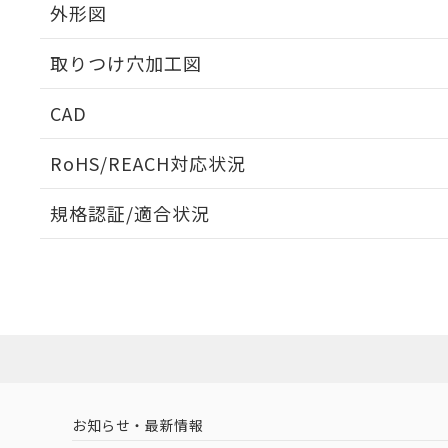
外形図
取りつけ穴加工図
CAD
ログイン/会員登録いただくと、CADデータをダウンロ
RoHS/REACH対応状況
規格認証/適合状況
EU RoHS
注意事項・凡例
UL認証
CSA認証
CEマーキング
ダウンロードデータをご利用いただく前に、以下を必ずお読
Yes
Yes
Yes
対応状況
対応予定月
※1
※2
ソフトウェアの使用条件
対応済み
LR型式承認
DNV型式承認
BV型式承認
KR
（イギリス
（ノルウェー
（フランス
（
お知らせ・最新情報
中国 RoHS
注意事項・凡例
船舶規格）
船舶規格）
船舶規格）
船