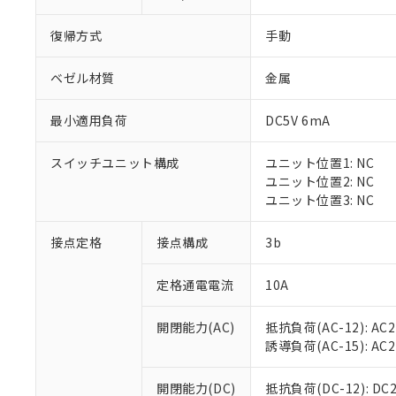
復帰方式
手動
ベゼル材質
金属
最小適用負荷
DC5V 6mA
※1 対応状況
スイッチユニット構成
ユニット位置1: NC
対応済み：EU
ユニット位置2: NC
対応予定：EU R
ユニット位置3: NC
対応予定なし：EU
調査・確認中：EU
ご利用条件
接点定格
接点構成
3b
非該当品：ライセ
※1 中国RoHS
仕入先様の事情に
定格通電電流
10A
があります。
以下の条件をお読
「○」：最大均質
「×」：最大均質
本サービスは
当社は、これ
*EU RoHS指令（10物
開閉能力(AC)
抵抗負荷(AC-12): AC24
「－」：未確認で
鉛(Pb) 1000ppm以下、
くものです。
う）を輸出ま
誘導負荷(AC-15): AC24V
記
説明
六価クロム(Cr(Ⅵ)) 1
当社制御機器
などの必要な
フタル酸ビス(2-エチルヘ
号
*中国RoHS10物質の基準値 
ル（DBP） 1000ppm
在庫状況およ
当社は規制貨
Pb(鉛) :1000ppm、 Hg
開閉能力(DC)
抵抗負荷(DC-12): DC24
但し、RoHS指令で産