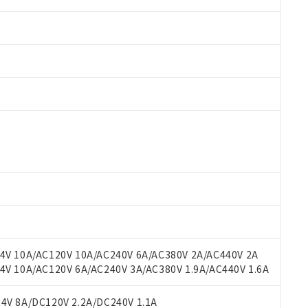
 RoHS指令（10物質）の非含有に対応した製品が提供可能な商品です
oHS指令（10物質）の非含有に対応した製品に切り替える予定のある
 RoHS指令（10物質）の非含有に非対応の商品で、対応品を出す予
 RoHS指令（10物質）の非含有の対応状況を調査中または確認中の
ンス料など無形物で、有害物質有無と関係のない商品です。
○×表
より、非含有部品としていたものが、含有品と判明した場合などやむ
みいただき、同意のうえご利用ください。
材料含有率が中国RoHSの基準値以下であることを示します。
材料含有率が中国RoHSの基準値を超えていることを示します。
、当社制御機器事業取扱商品の当社在庫状況および標準価格(税抜)
ら貴社製品のうち、外国為替および外国貿易法に定める商品（以下｢
質）：
V 10A/AC120V 10A/AC240V 6A/AC380V 2A/AC440V 2A
す。当社販売部門へお問い合わせください。
 水銀(Hg) 1000ppm以下、 カドミウム(Cd) 100ppm以下、
たは国外への提供する場合は、日本国政府の輸出許可(または役務取
 10A/AC120V 6A/AC240V 3A/AC380V 1.9A/AC440V 1.6A
000ppm以下、ポリ臭化ビフェニル類(PBB) 1000ppm以下、ポリ臭化ジフェニルエーテル類(P
事業取扱商品の中には、本サービスの対象外となる商品もあること
手続きをとります。
キシル) (DEHP)(別名：DOP) 1000ppm以下、フタル酸ブチルベンジル（BBP） 100
(GB/T26572)：
以下、フタル酸ジイソブチル (DIBP) 1000ppm以下
び標準価格照会結果は、記載している更新日時点での社内データに
物を破棄する場合は、完全に破砕するなど、違法に輸出されないよ
(水銀) : 1000ppm、 Cd(カドミウム) : 100ppm、
V 8A/DC120V 2.2A/DC240V 1.1A
業用監視および制御機器に対する適用除外項目は除く。