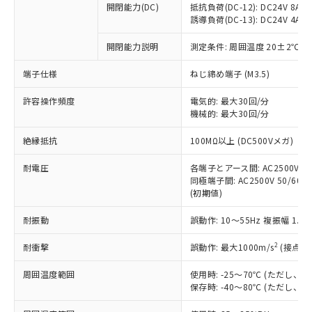
開閉能力(DC)
抵抗負荷(DC-12): DC24V 8A/DC
商品です。
誘導負荷(DC-13): DC24V 4A/DC
対応予定なし：EU RoHS指令（10物質）の
以下の条件をお読みいただき、同意のうえ
非含有に非対応の商品で、対応品を出す予
開閉能力説明
測定条件: 周囲温度 20±2℃、
ご利用ください。
定はありません。
調査・確認中：EU RoHS指令（10物質）の
端子仕様
ねじ締め端子 (M3.5)
本サービスは、当社制御機器事業取扱
※1 中国RoHS○×表
非含有の対応状況を調査中または確認中の
商品の当社在庫状況および標準価格
許容操作頻度
商品です。
電気的: 最大30回/分
(税抜)を提供させていただくもので
「○」：最大均質材料含有率が中国RoHSの
機械的: 最大30回/分
非該当品：ライセンス料など無形物で、有
す。
基準値以下であることを示します。
害物質有無と関係のない商品です。
当社制御機器事業取扱商品の中には、
絶縁抵抗
100MΩ以上 (DC500Vメガ)
「×」：最大均質材料含有率が中国RoHSの
仕入先様の事情により、非含有部品として
本サービスの対象外となる商品もある
基準値を超えていることを示します。
いたものが、含有品と判明した場合などや
当社は、これら貴社製品のうち、外国
ことをご了承ください。
耐電圧
各端子とアース間: AC2500V 50/
「－」：未確認です。当社販売部門へお問
むを得ず変更することがあります。
為替および外国貿易法に定める商品
同極端子間: AC2500V 50/60Hz
在庫状況および標準価格照会結果は、
い合わせください。
（以下｢規制貨物等」という）を輸出
(初期値)
記載している更新日時点での社内デー
*EU RoHS指令（10物質）：
または国外への提供する場合は、日本
記
タに基づき作成されるものであり、閲
説明
鉛(Pb) 1000ppm以下、 水銀(Hg) 1000ppm以下、 カド
*中国RoHS10物質の基準値 (GB/T26572)：
耐振動
誤動作: 10～55Hz 複振幅 1.
国政府の輸出許可(または役務取引許
号
覧された時点での実際の在庫および標
ミウム(Cd) 100ppm以下、
Pb(鉛) :1000ppm、 Hg(水銀) : 1000ppm、 Cd(カドミウ
可)を取得するなどの必要な手続きを
六価クロム(Cr(Ⅵ)) 1000ppm以下、ポリ臭化ビフェニル
ム) : 100ppm、
準価格とは異なる場合があることをご
類(PBB) 1000ppm以下、ポリ臭化ジフェニルエーテル類
2
耐衝撃
誤動作: 最大1000m/s
(接点開
Cr(Ⅵ)(六価クロム) : 1000ppm、 PBBs(ポリ臭化ビフェ
とります。
了承ください。
(PBDE) 1000ppm以下、フタル酸ビス(2-エチルヘキシ
○
一定数以上の在庫あり
ニル類) : 1000ppm、 PBDEs(ポリ臭化ジフェニルエーテ
当社は規制貨物を破棄する場合は、完
ル) (DEHP)(別名：DOP) 1000ppm以下、フタル酸ブチ
正式な納期状況および標準価格はお客
ル類) : 1000ppm、
周囲温度範囲
使用時: -25～70℃ (ただし
ルベンジル（BBP） 1000ppm以下、フタル酸ジブチル
全に破砕するなど、違法に輸出されな
DBP(フタル酸ジブチル) : 1000ppm、 DIBP(フタル酸ジ
様のお取引先、またはお客様担当のオ
保存時: -40～80℃ (ただし
（DBP） 1000ppm以下、フタル酸ジイソブチル
イソブチル) : 1000ppm、 BBP(フタル酸ブチルベンジ
△
一定数には満たないが在庫あり
いよう必要な手段を講じます。
ムロン制御機器販売店・当社販売員に
(DIBP) 1000ppm以下
ル) : 1000ppm、
当社は貴社製品を、核兵器、ミサイ
但し、RoHS指令で産業用監視および制御機器に対する
DEHP(フタル酸ビス(2-エチルヘキシル)) : 1000ppm