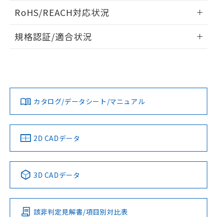
また、RoHS指令のフタル酸エステル類４
ログイン/会員登録いただくと、CADデータをダウンロー
RoHS/REACH対応状況
物質の対応では、対応完了までの期間は出
ドすることができます。
荷製品に未対応品が混在することから備考
情報更新：2026/7/29
欄に対応日を記載しておりました。
規格認証/適合状況
既に当社にて対応品への在庫切替を完了
ログイン/会員登録
EU RoHS
注意事項・凡例
していることから、特段のことがない限
UL認証
CSA認証
CEマーキング
り、2022年1月12日より割愛しておりま
す。
Yes
Yes
Yes
対応状況
対応予定月
※1
※2
ダウンロードデータをご利用いただく前に、以下を必ずお読
みください。
カタログ/データシート/マニュアル
対応済み
ソフトウェアの使用条件
LR型式承認
DNV型式承認
BV型式承認
KR型式承
（イギリス
（ノルウェー
（フランス
（韓国
船舶規格）
船舶規格）
船舶規格）
船舶規格
中国 RoHS
注意事項・凡例
2D CADデータ
No
No
No
No
中国 RoHS表
※1 ※2
3D CADデータ
この製品の規格認証/適合状況ページへ
Pb
Hg
Cd
Cr(VI)
その他の認証はこちらのページからご検索ください
該非判定見解書/項目別対比表
O
O
O
O