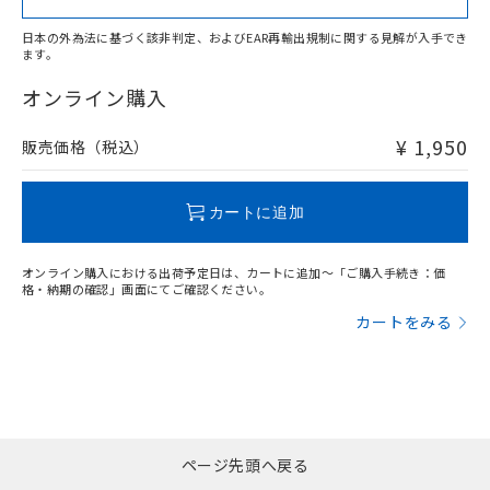
日本の外為法に基づく該非判定、およびEAR再輸出規制に関する見解が入手でき
ます。
"対応済み"や非含有の記載がされた商品であっても、流通
在庫等で未対応品が混在する可能性があります。
オンライン購入
非含有品が必要な際は、弊社営業部門もしくは販売店へお
問い合わせください。
¥ 1,950
販売価格（税込）
この製品のRoHS/REACH対応状況ページへ
カートに追加
オンライン購入における出荷予定日は、カートに追加～「ご購入手続き：価
格・納期の確認」画面にてご確認ください。
カートをみる
ページ先頭へ戻る