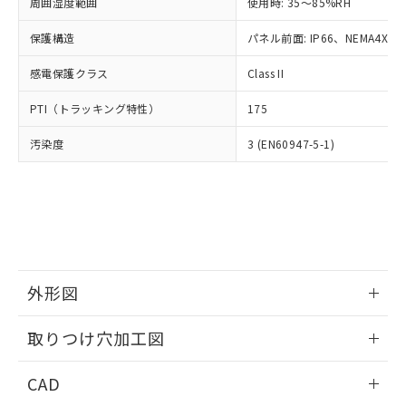
ご相談ください。
周囲湿度範囲
使用時: 35～85%RH
適用除外項目は除く。
ル、化学兵器、生物兵器またはその他
－
在庫なし(最新の在庫状況につ
オムロン制御機器販売店や当社販売拠
フタル酸エステル類の４物質については閾値を超える意
武器並びにこれらの製造装置等に一切
いては、お客様のお取引先、ま
図的な使用がないことを確認しています。
保護構造
パネル前面: IP66、NEMA4X, N
点は「
販売ネットワーク
」をご確認
※2 環境保護使用期限
使用いたしません。
たはお客様担当のオムロン制御
ください。
当社は、貴社製品を第三者に販売する
感電保護クラス
Class II
機器販売店・当社販売員にご確
在庫状況および標準価格結果を当社の
※2 対応予定月
「ｅ」：有害物質（10物質）のすべてが基
場合は、上記1、2および3の内容を当
認ください)
事前の承諾なく第三者に漏洩または開
準値以下であることを示します。
PTI（トラッキング特性）
175
該第三者に通知します。また当社は、
示しないようお願いします。
部品在庫の切り替え状況などにより、予定
「10」：通常の使用状況下において有害物
販売先および販売に係わる関係者が違
マイパーツ機能（部品リスト作成サー
空
受注生産機種、また在庫状況の
汚染度
3 (EN60947-5-1)
月が前後することがあります。
質が外部に漏えいし、環境に深刻な影響を
法に輸出するおそれがある場合は、取
ビス）をご利用いただくには、I-Web
白
情報を公開していない機種
及ぼさない年数を意味します。
り引きをいたしません。
メンバーズにご登録されている必要が
「－」：未確認です。当社販売部門へお問
あります。
い合わせください。
お客様が当ウェブサイト上で当社にご
※3 非含有証明書ダウンロード
登録された部品リストについて、当社
および当社の共同利用者が、当社の製
下記の非含有証明書をダウンロードするこ
品・サービスに関するお客様との取
とができます。
合意する
キャンセル
引・商談に必要な範囲で利用すること
外形図
をご了承ください。
EU RoHS指令（10物質）の非含有証明書
※当社の共同利用者とは、
情報更新：2026/05/21
"個人情報
取りつけ穴加工図
51物質の非含有証明書（当社基準）
の共同利用に関して"
の「1.共同利
※本証明書は発行日時点で非含有を証明す
用者の範囲」に記載されている法人を
情報更新：2026/05/21
るもので、過去に遡って非含有を証明する
CAD
指します。
ものではありません。