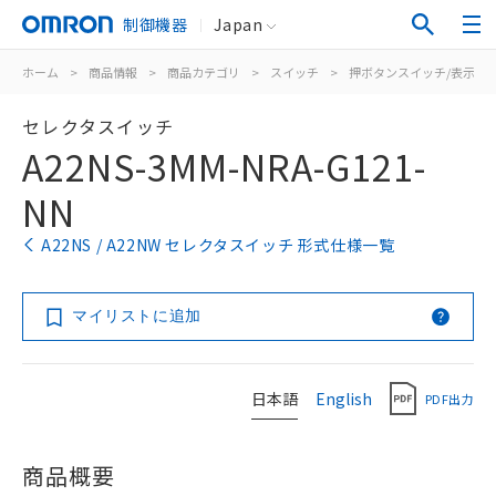
制御機器
Japan
ホーム
>
商品情報
>
商品カテゴリ
>
スイッチ
>
押ボタンスイッチ/表示灯
セレクタスイッチ
A22NS-3MM-NRA-G121-
NN
A22NS / A22NW セレクタスイッチ 形式仕様一覧
マイリストに追加
日本語
English
PDF出力
商品概要