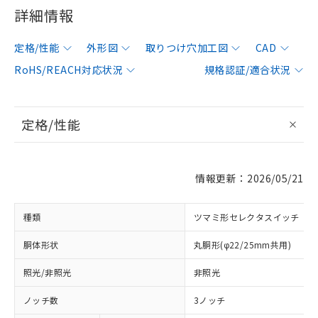
詳細情報
定格/性能
外形図
取りつけ穴加工図
CAD
RoHS/REACH対応状況
規格認証/適合状況
定格/性能
情報更新：2026/05/21
種類
ツマミ形セレクタスイッチ
胴体形状
丸胴形(φ22/25mm共用)
照光/非照光
非照光
ノッチ数
3ノッチ