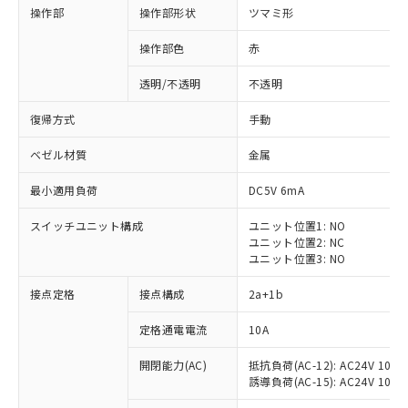
操作部
操作部形状
ツマミ形
操作部色
赤
透明/不透明
不透明
復帰方式
手動
ベゼル材質
金属
最小適用負荷
DC5V 6mA
スイッチユニット構成
ユニット位置1: NO
ユニット位置2: NC
ユニット位置3: NO
※1 対応状況
接点定格
接点構成
2a+1b
対応済み：EU RoHS指令（10物質）の
定格通電電流
10A
非含有に対応した製品が提供可能な商品で
開閉能力(AC)
抵抗負荷(AC-12): AC24V 10A/A
す。
誘導負荷(AC-15): AC24V 10A/AC
対応予定：EU RoHS指令（10物質）の非含
ご利用条件
有に対応した製品に切り替える予定のある