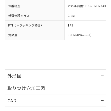
適用除外項目は除く。
ル、化学兵器、生物兵器またはその他
－
在庫なし(最新の在庫状況につ
オムロン制御機器販売店や当社販売拠
フタル酸エステル類の４物質については閾値を超える意
保護構造
パネル前面: IP66、NEMA4X, N
武器並びにこれらの製造装置等に一切
いては、お客様のお取引先、ま
図的な使用がないことを確認しています。
点は「
販売ネットワーク
」をご確認
※2 環境保護使用期限
使用いたしません。
たはお客様担当のオムロン制御
ください。
感電保護クラス
Class II
当社は、貴社製品を第三者に販売する
機器販売店・当社販売員にご確
在庫状況および標準価格結果を当社の
※2 対応予定月
「ｅ」：有害物質（10物質）のすべてが基
場合は、上記1、2および3の内容を当
認ください)
事前の承諾なく第三者に漏洩または開
PTI（トラッキング特性）
175
準値以下であることを示します。
該第三者に通知します。また当社は、
示しないようお願いします。
部品在庫の切り替え状況などにより、予定
「10」：通常の使用状況下において有害物
販売先および販売に係わる関係者が違
マイパーツ機能（部品リスト作成サー
汚染度
3 (EN60947-5-1)
空
受注生産機種、また在庫状況の
月が前後することがあります。
質が外部に漏えいし、環境に深刻な影響を
法に輸出するおそれがある場合は、取
ビス）をご利用いただくには、I-Web
白
情報を公開していない機種
及ぼさない年数を意味します。
り引きをいたしません。
メンバーズにご登録されている必要が
「－」：未確認です。当社販売部門へお問
あります。
い合わせください。
お客様が当ウェブサイト上で当社にご
※3 非含有証明書ダウンロード
登録された部品リストについて、当社
および当社の共同利用者が、当社の製
下記の非含有証明書をダウンロードするこ
品・サービスに関するお客様との取
とができます。
外形図
合意する
キャンセル
引・商談に必要な範囲で利用すること
をご了承ください。
情報更新：2026/05/21
EU RoHS指令（10物質）の非含有証明書
※当社の共同利用者とは、
"個人情報
取りつけ穴加工図
51物質の非含有証明書（当社基準）
の共同利用に関して"
の「1.共同利
※本証明書は発行日時点で非含有を証明す
情報更新：2026/05/21
用者の範囲」に記載されている法人を
CAD
るもので、過去に遡って非含有を証明する
指します。
ものではありません。
ログイン/会員登録いただくと、CADデータをダウンロー
また、RoHS指令のフタル酸エステル類４