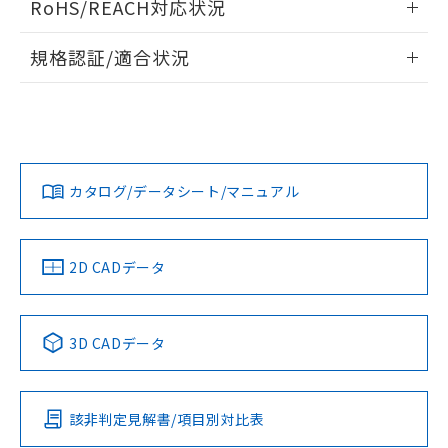
RoHS/REACH対応状況
ドすることができます。
物質の対応では、対応完了までの期間は出
荷製品に未対応品が混在することから備考
情報更新：2026/7/29
規格認証/適合状況
欄に対応日を記載しておりました。
既に当社にて対応品への在庫切替を完了
ログイン/会員登録
EU RoHS
注意事項・凡例
UL認証
していることから、特段のことがない限
CSA認証
CEマーキング
り、2022年1月12日より割愛しておりま
Yes
Yes
Yes
す。
対応状況
対応予定月
※1
※2
ダウンロードデータをご利用いただく前に、以下を必ずお読
みください。
カタログ/データシート/マニュアル
対応済み
ソフトウェアの使用条件
LR型式承認
DNV型式承認
BV型式承認
KR型式承
（イギリス
（ノルウェー
（フランス
（韓国
船舶規格）
船舶規格）
船舶規格）
船舶規格
中国 RoHS
注意事項・凡例
2D CADデータ
No
No
No
No
中国 RoHS表
※1 ※2
3D CADデータ
この製品の規格認証/適合状況ページへ
Pb
Hg
Cd
Cr(VI)
その他の認証はこちらのページからご検索ください
該非判定見解書/項目別対比表
O
O
O
O