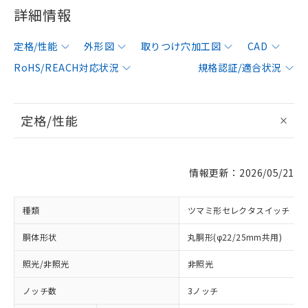
詳細情報
定格/性能
外形図
取りつけ穴加工図
CAD
RoHS/REACH対応状況
規格認証/適合状況
定格/性能
情報更新：2026/05/21
種類
ツマミ形セレクタスイッチ
胴体形状
丸胴形(φ22/25mm共用)
照光/非照光
非照光
ノッチ数
3ノッチ