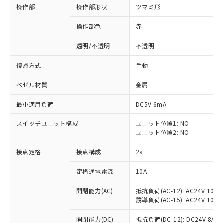
操作部
操作部形状
ツマミ形
操作部色
赤
透明/不透明
不透明
復帰方式
手動
ベゼル材質
金属
最小適用負荷
DC5V 6mA
スイッチユニット構成
ユニット位置1: NO
ユニット位置2: NO
接点定格
接点構成
2a
※1 対応状況
定格通電電流
10A
対応済み：EU RoHS指令（10物質）の
非含有に対応した製品が提供可能な商品で
開閉能力(AC)
抵抗負荷(AC-12): AC24V 10A/A
す。
誘導負荷(AC-15): AC24V 10A/AC
対応予定：EU RoHS指令（10物質）の非含
ご利用条件
有に対応した製品に切り替える予定のある
開閉能力(DC)
抵抗負荷(DC-12): DC24V 8A/DC