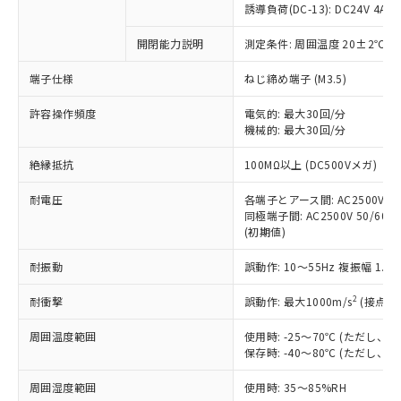
商品です。
誘導負荷(DC-13): DC24V 4A/DC
対応予定なし：EU RoHS指令（10物質）の
以下の条件をお読みいただき、同意のうえ
開閉能力説明
測定条件: 周囲温度 20±2℃、
非含有に非対応の商品で、対応品を出す予
ご利用ください。
定はありません。
端子仕様
ねじ締め端子 (M3.5)
調査・確認中：EU RoHS指令（10物質）の
本サービスは、当社制御機器事業取扱
※1 中国RoHS○×表
非含有の対応状況を調査中または確認中の
商品の当社在庫状況および標準価格
許容操作頻度
電気的: 最大30回/分
商品です。
機械的: 最大30回/分
(税抜)を提供させていただくもので
「○」：最大均質材料含有率が中国RoHSの
非該当品：ライセンス料など無形物で、有
す。
基準値以下であることを示します。
害物質有無と関係のない商品です。
絶縁抵抗
100MΩ以上 (DC500Vメガ)
当社制御機器事業取扱商品の中には、
「×」：最大均質材料含有率が中国RoHSの
仕入先様の事情により、非含有部品として
本サービスの対象外となる商品もある
基準値を超えていることを示します。
いたものが、含有品と判明した場合などや
耐電圧
各端子とアース間: AC2500V 50/
当社は、これら貴社製品のうち、外国
ことをご了承ください。
「－」：未確認です。当社販売部門へお問
むを得ず変更することがあります。
同極端子間: AC2500V 50/60Hz
為替および外国貿易法に定める商品
在庫状況および標準価格照会結果は、
い合わせください。
(初期値)
（以下｢規制貨物等」という）を輸出
記載している更新日時点での社内デー
*EU RoHS指令（10物質）：
または国外への提供する場合は、日本
記
タに基づき作成されるものであり、閲
説明
耐振動
誤動作: 10～55Hz 複振幅 1.
鉛(Pb) 1000ppm以下、 水銀(Hg) 1000ppm以下、 カド
*中国RoHS10物質の基準値 (GB/T26572)：
国政府の輸出許可(または役務取引許
号
覧された時点での実際の在庫および標
ミウム(Cd) 100ppm以下、
Pb(鉛) :1000ppm、 Hg(水銀) : 1000ppm、 Cd(カドミウ
可)を取得するなどの必要な手続きを
六価クロム(Cr(Ⅵ)) 1000ppm以下、ポリ臭化ビフェニル
ム) : 100ppm、
準価格とは異なる場合があることをご
2
耐衝撃
誤動作: 最大1000m/s
(接点開
類(PBB) 1000ppm以下、ポリ臭化ジフェニルエーテル類
Cr(Ⅵ)(六価クロム) : 1000ppm、 PBBs(ポリ臭化ビフェ
とります。
了承ください。
(PBDE) 1000ppm以下、フタル酸ビス(2-エチルヘキシ
○
一定数以上の在庫あり
ニル類) : 1000ppm、 PBDEs(ポリ臭化ジフェニルエーテ
当社は規制貨物を破棄する場合は、完
ル) (DEHP)(別名：DOP) 1000ppm以下、フタル酸ブチ
周囲温度範囲
使用時: -25～70℃ (ただし
正式な納期状況および標準価格はお客
ル類) : 1000ppm、
ルベンジル（BBP） 1000ppm以下、フタル酸ジブチル
全に破砕するなど、違法に輸出されな
DBP(フタル酸ジブチル) : 1000ppm、 DIBP(フタル酸ジ
保存時: -40～80℃ (ただし
様のお取引先、またはお客様担当のオ
（DBP） 1000ppm以下、フタル酸ジイソブチル
イソブチル) : 1000ppm、 BBP(フタル酸ブチルベンジ
△
一定数には満たないが在庫あり
いよう必要な手段を講じます。
ムロン制御機器販売店・当社販売員に
(DIBP) 1000ppm以下
ル) : 1000ppm、
周囲湿度範囲
使用時: 35～85%RH
当社は貴社製品を、核兵器、ミサイ
但し、RoHS指令で産業用監視および制御機器に対する
DEHP(フタル酸ビス(2-エチルヘキシル)) : 1000ppm
ご相談ください。