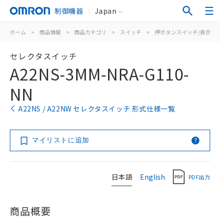
制御機器
Japan
ホーム
>
商品情報
>
商品カテゴリ
>
スイッチ
>
押ボタンスイッチ/表示灯
セレクタスイッチ
A22NS-3MM-NRA-G110-
NN
A22NS / A22NW セレクタスイッチ 形式仕様一覧
マイリストに追加
日本語
English
PDF出力
商品概要