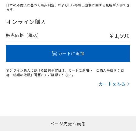
日本の外為法に基づく該非判定、およびEAR再輸出規制に関する見解が入手でき
ます。
"対応済み"や非含有の記載がされた商品であっても、流通
在庫等で未対応品が混在する可能性があります。
オンライン購入
非含有品が必要な際は、弊社営業部門もしくは販売店へお
問い合わせください。
¥ 1,590
販売価格（税込）
この製品のRoHS/REACH対応状況ページへ
カートに追加
オンライン購入における出荷予定日は、カートに追加～「ご購入手続き：価
格・納期の確認」画面にてご確認ください。
カートをみる
ページ先頭へ戻る