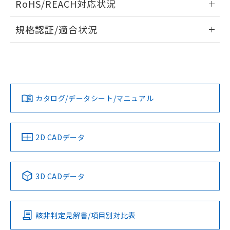
RoHS/REACH対応状況
ドすることができます。
物質の対応では、対応完了までの期間は出
荷製品に未対応品が混在することから備考
情報更新：2026/7/29
規格認証/適合状況
欄に対応日を記載しておりました。
既に当社にて対応品への在庫切替を完了
ログイン/会員登録
EU RoHS
注意事項・凡例
A22NS-3MM-NGA-P220-NNについての規格認証/適合状況に
していることから、特段のことがない限
ついては、「カスタマーサポートセンタ お客様相談室」また
り、2022年1月12日より割愛しておりま
は貴社担当オムロン営業員または販売店にお問い合わせくだ
す。
対応状況
対応予定月
※1
※2
さい。
ダウンロードデータをご利用いただく前に、以下を必ずお読
みください。
カタログ/データシート/マニュアル
対応済み
ソフトウェアの使用条件
お問い合わせ
中国 RoHS
注意事項・凡例
2D CADデータ
中国 RoHS表
※1 ※2
3D CADデータ
Pb
Hg
Cd
Cr(VI)
該非判定見解書/項目別対比表
O
O
O
O