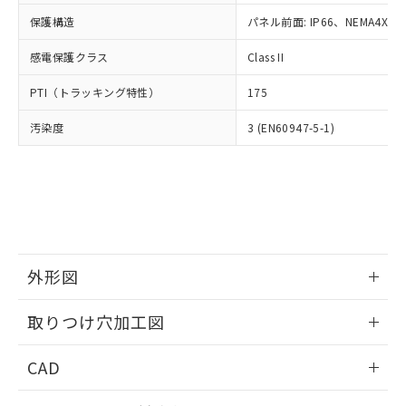
適用除外項目は除く。
ル、化学兵器、生物兵器またはその他
－
在庫なし(最新の在庫状況につ
オムロン制御機器販売店や当社販売拠
フタル酸エステル類の４物質については閾値を超える意
保護構造
パネル前面: IP66、NEMA4X, N
武器並びにこれらの製造装置等に一切
いては、お客様のお取引先、ま
図的な使用がないことを確認しています。
点は「
販売ネットワーク
」をご確認
※2 環境保護使用期限
使用いたしません。
たはお客様担当のオムロン制御
ください。
感電保護クラス
Class II
当社は、貴社製品を第三者に販売する
機器販売店・当社販売員にご確
在庫状況および標準価格結果を当社の
※2 対応予定月
「ｅ」：有害物質（10物質）のすべてが基
場合は、上記1、2および3の内容を当
認ください)
事前の承諾なく第三者に漏洩または開
PTI（トラッキング特性）
175
準値以下であることを示します。
該第三者に通知します。また当社は、
示しないようお願いします。
部品在庫の切り替え状況などにより、予定
「10」：通常の使用状況下において有害物
販売先および販売に係わる関係者が違
マイパーツ機能（部品リスト作成サー
汚染度
3 (EN60947-5-1)
空
受注生産機種、また在庫状況の
月が前後することがあります。
質が外部に漏えいし、環境に深刻な影響を
法に輸出するおそれがある場合は、取
ビス）をご利用いただくには、I-Web
白
情報を公開していない機種
及ぼさない年数を意味します。
り引きをいたしません。
メンバーズにご登録されている必要が
「－」：未確認です。当社販売部門へお問
あります。
い合わせください。
お客様が当ウェブサイト上で当社にご
※3 非含有証明書ダウンロード
登録された部品リストについて、当社
および当社の共同利用者が、当社の製
下記の非含有証明書をダウンロードするこ
品・サービスに関するお客様との取
とができます。
外形図
合意する
キャンセル
引・商談に必要な範囲で利用すること
をご了承ください。
情報更新：2026/05/21
EU RoHS指令（10物質）の非含有証明書
※当社の共同利用者とは、
"個人情報
取りつけ穴加工図
51物質の非含有証明書（当社基準）
の共同利用に関して"
の「1.共同利
※本証明書は発行日時点で非含有を証明す
情報更新：2026/05/21
用者の範囲」に記載されている法人を
CAD
るもので、過去に遡って非含有を証明する
指します。
ものではありません。
ログイン/会員登録いただくと、CADデータをダウンロー
また、RoHS指令のフタル酸エステル類４