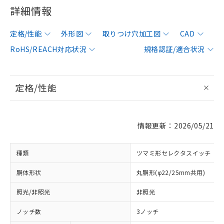
詳細情報
定格/性能
外形図
取りつけ穴加工図
CAD
RoHS/REACH対応状況
規格認証/適合状況
定格/性能
情報更新：2026/05/21
種類
ツマミ形セレクタスイッチ
胴体形状
丸胴形(φ22/25mm共用)
照光/非照光
非照光
ノッチ数
3ノッチ