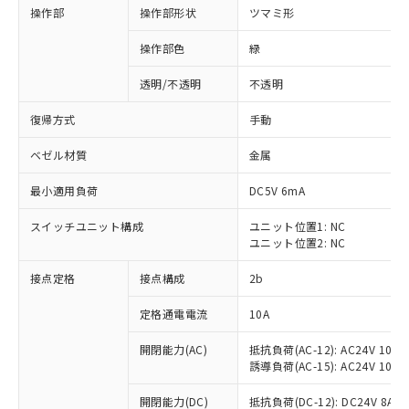
操作部
操作部形状
ツマミ形
操作部色
緑
透明/不透明
不透明
復帰方式
手動
ベゼル材質
金属
最小適用負荷
DC5V 6mA
スイッチユニット構成
ユニット位置1: NC
ユニット位置2: NC
接点定格
接点構成
2b
※1 対応状況
定格通電電流
10A
対応済み：EU RoHS指令（10物質）の
非含有に対応した製品が提供可能な商品で
開閉能力(AC)
抵抗負荷(AC-12): AC24V 10A/A
す。
誘導負荷(AC-15): AC24V 10A/AC
対応予定：EU RoHS指令（10物質）の非含
ご利用条件
有に対応した製品に切り替える予定のある
開閉能力(DC)
抵抗負荷(DC-12): DC24V 8A/DC