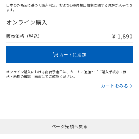
日本の外為法に基づく該非判定、およびEAR再輸出規制に関する見解が入手でき
ます。
"対応済み"や非含有の記載がされた商品であっても、流通
在庫等で未対応品が混在する可能性があります。
オンライン購入
非含有品が必要な際は、弊社営業部門もしくは販売店へお
問い合わせください。
¥ 1,890
販売価格（税込）
この製品のRoHS/REACH対応状況ページへ
カートに追加
オンライン購入における出荷予定日は、カートに追加～「ご購入手続き：価
格・納期の確認」画面にてご確認ください。
カートをみる
ページ先頭へ戻る