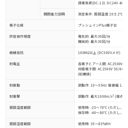
商品です。
誘導負荷(DC-13): DC24V 4A/DC
対応予定なし：EU RoHS指令（10物質）の
以下の条件をお読みいただき、同意のうえ
開閉能力説明
測定条件: 周囲温度 20±2℃、
非含有に非対応の商品で、対応品を出す予
ご利用ください。
定はありません。
端子仕様
プッシュインPlus端子台
調査・確認中：EU RoHS指令（10物質）の
本サービスは、当社制御機器事業取扱
※1 中国RoHS○×表
非含有の対応状況を調査中または確認中の
商品の当社在庫状況および標準価格
許容操作頻度
電気的: 最大30回/分
商品です。
機械的: 最大30回/分
(税抜)を提供させていただくもので
「○」：最大均質材料含有率が中国RoHSの
非該当品：ライセンス料など無形物で、有
す。
基準値以下であることを示します。
害物質有無と関係のない商品です。
絶縁抵抗
100MΩ以上 (DC500Vメガ)
当社制御機器事業取扱商品の中には、
「×」：最大均質材料含有率が中国RoHSの
仕入先様の事情により、非含有部品として
本サービスの対象外となる商品もある
基準値を超えていることを示します。
いたものが、含有品と判明した場合などや
耐電圧
各端子とアース間: AC2500V 50/
当社は、これら貴社製品のうち、外国
ことをご了承ください。
「－」：未確認です。当社販売部門へお問
むを得ず変更することがあります。
同極端子間: AC2500V 50/60Hz
為替および外国貿易法に定める商品
在庫状況および標準価格照会結果は、
い合わせください。
(初期値)
（以下｢規制貨物等」という）を輸出
記載している更新日時点での社内デー
*EU RoHS指令（10物質）：
または国外への提供する場合は、日本
記
タに基づき作成されるものであり、閲
説明
耐振動
誤動作: 10～55Hz 複振幅 1.
鉛(Pb) 1000ppm以下、 水銀(Hg) 1000ppm以下、 カド
*中国RoHS10物質の基準値 (GB/T26572)：
国政府の輸出許可(または役務取引許
号
覧された時点での実際の在庫および標
ミウム(Cd) 100ppm以下、
Pb(鉛) :1000ppm、 Hg(水銀) : 1000ppm、 Cd(カドミウ
可)を取得するなどの必要な手続きを
六価クロム(Cr(Ⅵ)) 1000ppm以下、ポリ臭化ビフェニル
ム) : 100ppm、
準価格とは異なる場合があることをご
2
耐衝撃
誤動作: 最大1000m/s
(接点開
類(PBB) 1000ppm以下、ポリ臭化ジフェニルエーテル類
Cr(Ⅵ)(六価クロム) : 1000ppm、 PBBs(ポリ臭化ビフェ
とります。
了承ください。
(PBDE) 1000ppm以下、フタル酸ビス(2-エチルヘキシ
○
一定数以上の在庫あり
ニル類) : 1000ppm、 PBDEs(ポリ臭化ジフェニルエーテ
当社は規制貨物を破棄する場合は、完
ル) (DEHP)(別名：DOP) 1000ppm以下、フタル酸ブチ
周囲温度範囲
使用時: -25～70℃ (ただし
正式な納期状況および標準価格はお客
ル類) : 1000ppm、
ルベンジル（BBP） 1000ppm以下、フタル酸ジブチル
全に破砕するなど、違法に輸出されな
DBP(フタル酸ジブチル) : 1000ppm、 DIBP(フタル酸ジ
保存時: -40～80℃ (ただし
様のお取引先、またはお客様担当のオ
（DBP） 1000ppm以下、フタル酸ジイソブチル
イソブチル) : 1000ppm、 BBP(フタル酸ブチルベンジ
△
一定数には満たないが在庫あり
いよう必要な手段を講じます。
ムロン制御機器販売店・当社販売員に
(DIBP) 1000ppm以下
ル) : 1000ppm、
周囲湿度範囲
使用時: 35～85%RH
当社は貴社製品を、核兵器、ミサイ
但し、RoHS指令で産業用監視および制御機器に対する
DEHP(フタル酸ビス(2-エチルヘキシル)) : 1000ppm
ご相談ください。