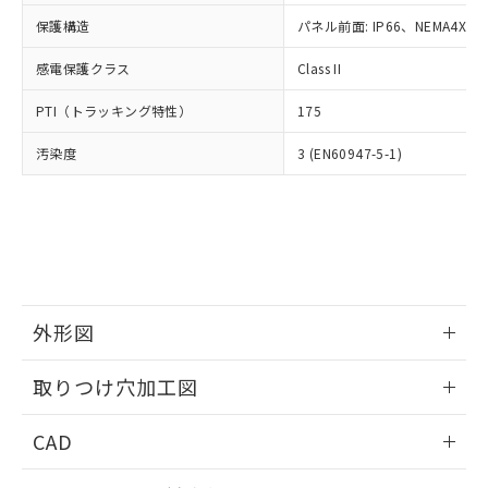
適用除外項目は除く。
ル、化学兵器、生物兵器またはその他
－
在庫なし(最新の在庫状況につ
オムロン制御機器販売店や当社販売拠
フタル酸エステル類の４物質については閾値を超える意
保護構造
パネル前面: IP66、NEMA4X, N
武器並びにこれらの製造装置等に一切
いては、お客様のお取引先、ま
図的な使用がないことを確認しています。
点は「
販売ネットワーク
」をご確認
※2 環境保護使用期限
使用いたしません。
たはお客様担当のオムロン制御
ください。
感電保護クラス
Class II
当社は、貴社製品を第三者に販売する
機器販売店・当社販売員にご確
在庫状況および標準価格結果を当社の
※2 対応予定月
「ｅ」：有害物質（10物質）のすべてが基
場合は、上記1、2および3の内容を当
認ください)
事前の承諾なく第三者に漏洩または開
PTI（トラッキング特性）
175
準値以下であることを示します。
該第三者に通知します。また当社は、
示しないようお願いします。
部品在庫の切り替え状況などにより、予定
「10」：通常の使用状況下において有害物
販売先および販売に係わる関係者が違
マイパーツ機能（部品リスト作成サー
汚染度
3 (EN60947-5-1)
空
受注生産機種、また在庫状況の
月が前後することがあります。
質が外部に漏えいし、環境に深刻な影響を
法に輸出するおそれがある場合は、取
ビス）をご利用いただくには、I-Web
白
情報を公開していない機種
及ぼさない年数を意味します。
り引きをいたしません。
メンバーズにご登録されている必要が
「－」：未確認です。当社販売部門へお問
あります。
い合わせください。
お客様が当ウェブサイト上で当社にご
※3 非含有証明書ダウンロード
登録された部品リストについて、当社
および当社の共同利用者が、当社の製
下記の非含有証明書をダウンロードするこ
品・サービスに関するお客様との取
とができます。
外形図
合意する
キャンセル
引・商談に必要な範囲で利用すること
をご了承ください。
情報更新：2026/05/21
EU RoHS指令（10物質）の非含有証明書
※当社の共同利用者とは、
"個人情報
取りつけ穴加工図
51物質の非含有証明書（当社基準）
の共同利用に関して"
の「1.共同利
※本証明書は発行日時点で非含有を証明す
情報更新：2026/05/21
用者の範囲」に記載されている法人を
CAD
るもので、過去に遡って非含有を証明する
指します。
ものではありません。
ログイン/会員登録いただくと、CADデータをダウンロー
また、RoHS指令のフタル酸エステル類４