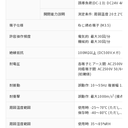
商品です。
誘導負荷(DC-13): DC24V 4A/DC
対応予定なし：EU RoHS指令（10物質）の
以下の条件をお読みいただき、同意のうえ
開閉能力説明
測定条件: 周囲温度 20±2℃、
非含有に非対応の商品で、対応品を出す予
ご利用ください。
定はありません。
端子仕様
ねじ締め端子 (M3.5)
調査・確認中：EU RoHS指令（10物質）の
本サービスは、当社制御機器事業取扱
※1 中国RoHS○×表
非含有の対応状況を調査中または確認中の
商品の当社在庫状況および標準価格
許容操作頻度
電気的: 最大30回/分
商品です。
機械的: 最大30回/分
(税抜)を提供させていただくもので
「○」：最大均質材料含有率が中国RoHSの
非該当品：ライセンス料など無形物で、有
す。
基準値以下であることを示します。
害物質有無と関係のない商品です。
絶縁抵抗
100MΩ以上 (DC500Vメガ)
当社制御機器事業取扱商品の中には、
「×」：最大均質材料含有率が中国RoHSの
仕入先様の事情により、非含有部品として
本サービスの対象外となる商品もある
基準値を超えていることを示します。
いたものが、含有品と判明した場合などや
耐電圧
各端子とアース間: AC2500V 50/
当社は、これら貴社製品のうち、外国
ことをご了承ください。
「－」：未確認です。当社販売部門へお問
むを得ず変更することがあります。
同極端子間: AC2500V 50/60Hz
為替および外国貿易法に定める商品
在庫状況および標準価格照会結果は、
い合わせください。
(初期値)
（以下｢規制貨物等」という）を輸出
記載している更新日時点での社内デー
*EU RoHS指令（10物質）：
または国外への提供する場合は、日本
記
タに基づき作成されるものであり、閲
説明
耐振動
誤動作: 10～55Hz 複振幅 1.
鉛(Pb) 1000ppm以下、 水銀(Hg) 1000ppm以下、 カド
*中国RoHS10物質の基準値 (GB/T26572)：
国政府の輸出許可(または役務取引許
号
覧された時点での実際の在庫および標
ミウム(Cd) 100ppm以下、
Pb(鉛) :1000ppm、 Hg(水銀) : 1000ppm、 Cd(カドミウ
可)を取得するなどの必要な手続きを
六価クロム(Cr(Ⅵ)) 1000ppm以下、ポリ臭化ビフェニル
ム) : 100ppm、
準価格とは異なる場合があることをご
2
耐衝撃
誤動作: 最大1000m/s
(接点開
類(PBB) 1000ppm以下、ポリ臭化ジフェニルエーテル類
Cr(Ⅵ)(六価クロム) : 1000ppm、 PBBs(ポリ臭化ビフェ
とります。
了承ください。
(PBDE) 1000ppm以下、フタル酸ビス(2-エチルヘキシ
○
一定数以上の在庫あり
ニル類) : 1000ppm、 PBDEs(ポリ臭化ジフェニルエーテ
当社は規制貨物を破棄する場合は、完
ル) (DEHP)(別名：DOP) 1000ppm以下、フタル酸ブチ
周囲温度範囲
使用時: -25～70℃ (ただし
正式な納期状況および標準価格はお客
ル類) : 1000ppm、
ルベンジル（BBP） 1000ppm以下、フタル酸ジブチル
全に破砕するなど、違法に輸出されな
DBP(フタル酸ジブチル) : 1000ppm、 DIBP(フタル酸ジ
保存時: -40～80℃ (ただし
様のお取引先、またはお客様担当のオ
（DBP） 1000ppm以下、フタル酸ジイソブチル
イソブチル) : 1000ppm、 BBP(フタル酸ブチルベンジ
△
一定数には満たないが在庫あり
いよう必要な手段を講じます。
ムロン制御機器販売店・当社販売員に
(DIBP) 1000ppm以下
ル) : 1000ppm、
周囲湿度範囲
使用時: 35～85%RH
当社は貴社製品を、核兵器、ミサイ
但し、RoHS指令で産業用監視および制御機器に対する
DEHP(フタル酸ビス(2-エチルヘキシル)) : 1000ppm
ご相談ください。