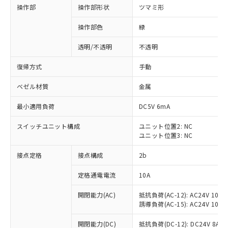
操作部
操作部形状
ツマミ形
操作部色
緑
透明/不透明
不透明
復帰方式
手動
ベゼル材質
金属
最小適用負荷
DC5V 6mA
スイッチユニット構成
ユニット位置2: NC
ユニット位置3: NC
接点定格
接点構成
2b
※1 対応状況
定格通電電流
10A
対応済み：EU RoHS指令（10物質）の
非含有に対応した製品が提供可能な商品で
開閉能力(AC)
抵抗負荷(AC-12): AC24V 10A/A
す。
誘導負荷(AC-15): AC24V 10A/AC
対応予定：EU RoHS指令（10物質）の非含
ご利用条件
有に対応した製品に切り替える予定のある
開閉能力(DC)
抵抗負荷(DC-12): DC24V 8A/DC