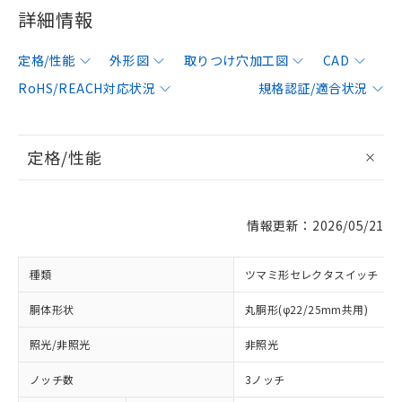
詳細情報
定格/性能
外形図
取りつけ穴加工図
CAD
RoHS/REACH対応状況
規格認証/適合状況
定格/性能
情報更新：2026/05/21
種類
ツマミ形セレクタスイッチ
胴体形状
丸胴形(φ22/25mm共用)
照光/非照光
非照光
ノッチ数
3ノッチ