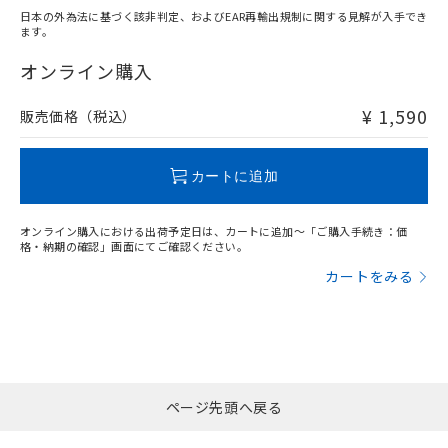
日本の外為法に基づく該非判定、およびEAR再輸出規制に関する見解が入手でき
ます。
"対応済み"や非含有の記載がされた商品であっても、流通
在庫等で未対応品が混在する可能性があります。
オンライン購入
非含有品が必要な際は、弊社営業部門もしくは販売店へお
問い合わせください。
¥ 1,590
販売価格（税込）
この製品のRoHS/REACH対応状況ページへ
カートに追加
オンライン購入における出荷予定日は、カートに追加～「ご購入手続き：価
格・納期の確認」画面にてご確認ください。
カートをみる
ページ先頭へ戻る