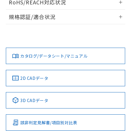
RoHS/REACH対応状況
ドすることができます。
物質の対応では、対応完了までの期間は出
荷製品に未対応品が混在することから備考
情報更新：2026/7/29
規格認証/適合状況
欄に対応日を記載しておりました。
既に当社にて対応品への在庫切替を完了
ログイン/会員登録
EU RoHS
注意事項・凡例
UL認証
していることから、特段のことがない限
CSA認証
CEマーキング
り、2022年1月12日より割愛しておりま
Yes
Yes
Yes
す。
対応状況
対応予定月
※1
※2
ダウンロードデータをご利用いただく前に、以下を必ずお読
みください。
カタログ/データシート/マニュアル
対応済み
ソフトウェアの使用条件
LR型式承認
DNV型式承認
BV型式承認
KR型式承
（イギリス
（ノルウェー
（フランス
（韓国
船舶規格）
船舶規格）
船舶規格）
船舶規格
中国 RoHS
注意事項・凡例
2D CADデータ
No
No
No
No
中国 RoHS表
※1 ※2
3D CADデータ
この製品の規格認証/適合状況ページへ
Pb
Hg
Cd
Cr(VI)
その他の認証はこちらのページからご検索ください
該非判定見解書/項目別対比表
O
O
O
O