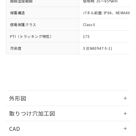
ご相談ください。
周囲湿度範囲
使用時: 35～85%RH
適用除外項目は除く。
ル、化学兵器、生物兵器またはその他
－
在庫なし(最新の在庫状況につ
オムロン制御機器販売店や当社販売拠
フタル酸エステル類の４物質については閾値を超える意
武器並びにこれらの製造装置等に一切
いては、お客様のお取引先、ま
図的な使用がないことを確認しています。
保護構造
パネル前面: IP66、NEMA4X, N
点は「
販売ネットワーク
」をご確認
※2 環境保護使用期限
使用いたしません。
たはお客様担当のオムロン制御
ください。
当社は、貴社製品を第三者に販売する
感電保護クラス
Class II
機器販売店・当社販売員にご確
在庫状況および標準価格結果を当社の
※2 対応予定月
「ｅ」：有害物質（10物質）のすべてが基
場合は、上記1、2および3の内容を当
認ください)
事前の承諾なく第三者に漏洩または開
準値以下であることを示します。
PTI（トラッキング特性）
175
該第三者に通知します。また当社は、
示しないようお願いします。
部品在庫の切り替え状況などにより、予定
「10」：通常の使用状況下において有害物
販売先および販売に係わる関係者が違
マイパーツ機能（部品リスト作成サー
空
受注生産機種、また在庫状況の
汚染度
3 (EN60947-5-1)
月が前後することがあります。
質が外部に漏えいし、環境に深刻な影響を
法に輸出するおそれがある場合は、取
ビス）をご利用いただくには、I-Web
白
情報を公開していない機種
及ぼさない年数を意味します。
り引きをいたしません。
メンバーズにご登録されている必要が
「－」：未確認です。当社販売部門へお問
あります。
い合わせください。
お客様が当ウェブサイト上で当社にご
※3 非含有証明書ダウンロード
登録された部品リストについて、当社
および当社の共同利用者が、当社の製
下記の非含有証明書をダウンロードするこ
品・サービスに関するお客様との取
とができます。
合意する
キャンセル
引・商談に必要な範囲で利用すること
外形図
をご了承ください。
EU RoHS指令（10物質）の非含有証明書
※当社の共同利用者とは、
情報更新：2026/05/21
"個人情報
取りつけ穴加工図
51物質の非含有証明書（当社基準）
の共同利用に関して"
の「1.共同利
※本証明書は発行日時点で非含有を証明す
用者の範囲」に記載されている法人を
情報更新：2026/05/21
るもので、過去に遡って非含有を証明する
CAD
指します。
ものではありません。