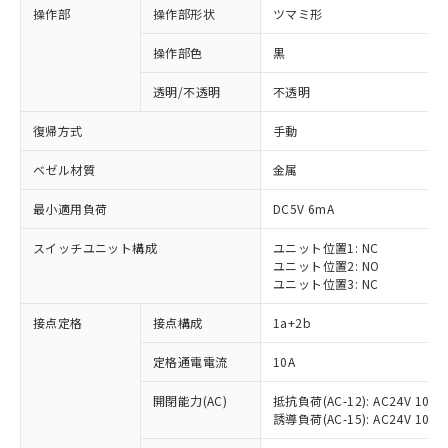
操作部
操作部形状
ツマミ形
操作部色
黒
透明/不透明
不透明
復帰方式
手動
ベゼル材質
金属
最小適用負荷
DC5V 6mA
スイッチユニット構成
ユニット位置1: NC
ユニット位置2: NO
ユニット位置3: NC
※1 対応状況
接点定格
接点構成
1a+2b
対応済み：EU RoHS指令（10物質）の
定格通電電流
10A
非含有に対応した製品が提供可能な商品で
開閉能力(AC)
抵抗負荷(AC-12): AC24V 10A/A
す。
誘導負荷(AC-15): AC24V 10A/AC
対応予定：EU RoHS指令（10物質）の非含
ご利用条件
有に対応した製品に切り替える予定のある