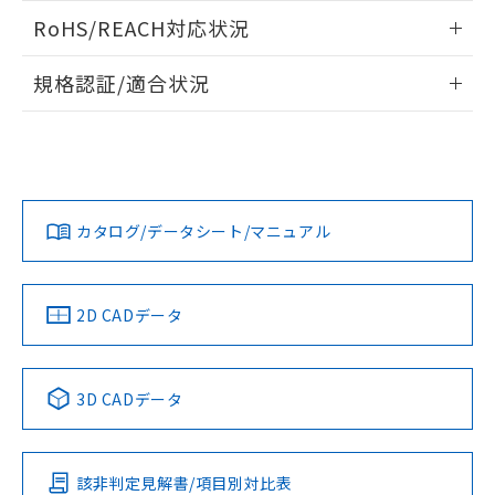
また、RoHS指令のフタル酸エステル類４
ログイン/会員登録いただくと、CADデータをダウンロー
RoHS/REACH対応状況
物質の対応では、対応完了までの期間は出
ドすることができます。
荷製品に未対応品が混在することから備考
情報更新：2026/7/29
欄に対応日を記載しておりました。
規格認証/適合状況
既に当社にて対応品への在庫切替を完了
ログイン/会員登録
EU RoHS
注意事項・凡例
A22NS-3MM-NBA-P212-NNについての規格認証/適合状況に
していることから、特段のことがない限
ついては、「カスタマーサポートセンタ お客様相談室」また
り、2022年1月12日より割愛しておりま
は貴社担当オムロン営業員または販売店にお問い合わせくだ
す。
対応状況
対応予定月
※1
※2
さい。
ダウンロードデータをご利用いただく前に、以下を必ずお読
みください。
カタログ/データシート/マニュアル
対応済み
ソフトウェアの使用条件
お問い合わせ
中国 RoHS
注意事項・凡例
2D CADデータ
中国 RoHS表
※1 ※2
3D CADデータ
Pb
Hg
Cd
Cr(VI)
該非判定見解書/項目別対比表
O
O
O
O