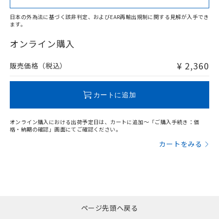
日本の外為法に基づく該非判定、およびEAR再輸出規制に関する見解が入手でき
ます。
"対応済み"や非含有の記載がされた商品であっても、流通
在庫等で未対応品が混在する可能性があります。
オンライン購入
非含有品が必要な際は、弊社営業部門もしくは販売店へお
問い合わせください。
¥ 2,360
販売価格（税込）
この製品のRoHS/REACH対応状況ページへ
カートに追加
オンライン購入における出荷予定日は、カートに追加～「ご購入手続き：価
格・納期の確認」画面にてご確認ください。
カートをみる
ページ先頭へ戻る