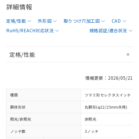
詳細情報
定格/性能
外形図
取りつけ穴加工図
CAD
RoHS/REACH対応状況
規格認証/適合状況
定格/性能
情報更新：2026/05/21
種類
ツマミ形セレクタスイッチ
胴体形状
丸胴形(φ22/25mm共用)
照光/非照光
非照光
ノッチ数
3ノッチ