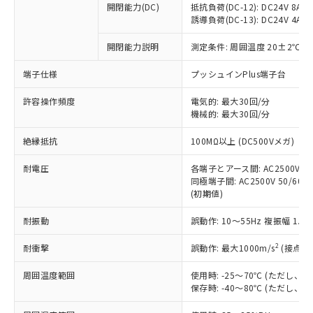
開閉能力(DC)
抵抗負荷(DC-12): DC24V 8A/DC
商品です。
誘導負荷(DC-13): DC24V 4A/DC
対応予定なし：EU RoHS指令（10物質）の
以下の条件をお読みいただき、同意のうえ
非含有に非対応の商品で、対応品を出す予
開閉能力説明
測定条件: 周囲温度 20±2℃、
ご利用ください。
定はありません。
調査・確認中：EU RoHS指令（10物質）の
端子仕様
プッシュインPlus端子台
本サービスは、当社制御機器事業取扱
※1 中国RoHS○×表
非含有の対応状況を調査中または確認中の
商品の当社在庫状況および標準価格
許容操作頻度
商品です。
電気的: 最大30回/分
(税抜)を提供させていただくもので
「○」：最大均質材料含有率が中国RoHSの
機械的: 最大30回/分
非該当品：ライセンス料など無形物で、有
す。
基準値以下であることを示します。
害物質有無と関係のない商品です。
当社制御機器事業取扱商品の中には、
絶縁抵抗
100MΩ以上 (DC500Vメガ)
「×」：最大均質材料含有率が中国RoHSの
仕入先様の事情により、非含有部品として
本サービスの対象外となる商品もある
基準値を超えていることを示します。
いたものが、含有品と判明した場合などや
当社は、これら貴社製品のうち、外国
ことをご了承ください。
耐電圧
各端子とアース間: AC2500V 50/
「－」：未確認です。当社販売部門へお問
むを得ず変更することがあります。
為替および外国貿易法に定める商品
同極端子間: AC2500V 50/60Hz
在庫状況および標準価格照会結果は、
い合わせください。
（以下｢規制貨物等」という）を輸出
(初期値)
記載している更新日時点での社内デー
*EU RoHS指令（10物質）：
または国外への提供する場合は、日本
記
タに基づき作成されるものであり、閲
説明
鉛(Pb) 1000ppm以下、 水銀(Hg) 1000ppm以下、 カド
*中国RoHS10物質の基準値 (GB/T26572)：
耐振動
誤動作: 10～55Hz 複振幅 1.
国政府の輸出許可(または役務取引許
号
覧された時点での実際の在庫および標
ミウム(Cd) 100ppm以下、
Pb(鉛) :1000ppm、 Hg(水銀) : 1000ppm、 Cd(カドミウ
可)を取得するなどの必要な手続きを
六価クロム(Cr(Ⅵ)) 1000ppm以下、ポリ臭化ビフェニル
ム) : 100ppm、
準価格とは異なる場合があることをご
類(PBB) 1000ppm以下、ポリ臭化ジフェニルエーテル類
2
耐衝撃
誤動作: 最大1000m/s
(接点開
Cr(Ⅵ)(六価クロム) : 1000ppm、 PBBs(ポリ臭化ビフェ
とります。
了承ください。
(PBDE) 1000ppm以下、フタル酸ビス(2-エチルヘキシ
○
一定数以上の在庫あり
ニル類) : 1000ppm、 PBDEs(ポリ臭化ジフェニルエーテ
当社は規制貨物を破棄する場合は、完
ル) (DEHP)(別名：DOP) 1000ppm以下、フタル酸ブチ
正式な納期状況および標準価格はお客
ル類) : 1000ppm、
周囲温度範囲
使用時: -25～70℃ (ただし
ルベンジル（BBP） 1000ppm以下、フタル酸ジブチル
全に破砕するなど、違法に輸出されな
DBP(フタル酸ジブチル) : 1000ppm、 DIBP(フタル酸ジ
様のお取引先、またはお客様担当のオ
保存時: -40～80℃ (ただし
（DBP） 1000ppm以下、フタル酸ジイソブチル
イソブチル) : 1000ppm、 BBP(フタル酸ブチルベンジ
△
一定数には満たないが在庫あり
いよう必要な手段を講じます。
ムロン制御機器販売店・当社販売員に
(DIBP) 1000ppm以下
ル) : 1000ppm、
当社は貴社製品を、核兵器、ミサイ
但し、RoHS指令で産業用監視および制御機器に対する
DEHP(フタル酸ビス(2-エチルヘキシル)) : 1000ppm