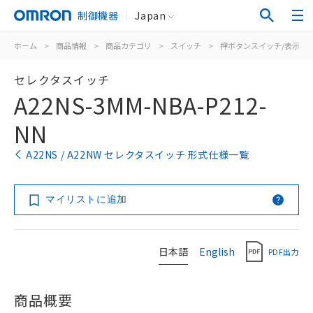
制御機器
Japan
ホーム
>
商品情報
>
商品カテゴリ
>
スイッチ
>
押ボタンスイッチ/表示灯
セレクタスイッチ
A22NS-3MM-NBA-P212-
NN
A22NS / A22NW セレクタスイッチ 形式仕様一覧
マイリストに追加
日本語
English
PDF出力
商品概要