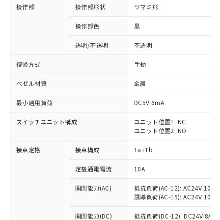
操作部
操作部形状
ツマミ形
操作部色
黒
透明/不透明
不透明
復帰方式
手動
ベゼル材質
金属
最小適用負荷
DC5V 6mA
スイッチユニット構成
ユニット位置1: NC
ユニット位置2: NO
接点定格
接点構成
1a+1b
定格通電電流
10A
開閉能力(AC)
抵抗負荷(AC-12): AC24V 10A/A
誘導負荷(AC-15): AC24V 10A/AC
※1 対応状況
開閉能力(DC)
抵抗負荷(DC-12): DC24V 8A/DC