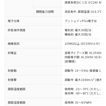
誘導負荷(DC-13): DC24V 4A/DC
対応済み：EU RoHS指令（10物質）の
非含有に対応した製品が提供可能な商品で
開閉能力説明
測定条件: 周囲温度 20±2℃、
す。
端子仕様
プッシュインPlus端子台
対応予定：EU RoHS指令（10物質）の非含
ご利用条件
有に対応した製品に切り替える予定のある
許容操作頻度
電気的: 最大30回/分
商品です。
機械的: 最大30回/分
対応予定なし：EU RoHS指令（10物質）の
以下の条件をお読みいただき、同意のうえ
非含有に非対応の商品で、対応品を出す予
絶縁抵抗
100MΩ以上 (DC500Vメガ)
ご利用ください。
定はありません。
調査・確認中：EU RoHS指令（10物質）の
耐電圧
各端子とアース間: AC2500V 50/
本サービスは、当社制御機器事業取扱
※1 中国RoHS○×表
非含有の対応状況を調査中または確認中の
同極端子間: AC2500V 50/60Hz
商品の当社在庫状況および標準価格
商品です。
(初期値)
(税抜)を提供させていただくもので
「○」：最大均質材料含有率が中国RoHSの
非該当品：ライセンス料など無形物で、有
す。
基準値以下であることを示します。
耐振動
誤動作: 10～55Hz 複振幅 1.
害物質有無と関係のない商品です。
当社制御機器事業取扱商品の中には、
「×」：最大均質材料含有率が中国RoHSの
仕入先様の事情により、非含有部品として
本サービスの対象外となる商品もある
2
耐衝撃
誤動作: 最大1000m/s
(接点開
基準値を超えていることを示します。
いたものが、含有品と判明した場合などや
当社は、これら貴社製品のうち、外国
ことをご了承ください。
「－」：未確認です。当社販売部門へお問
むを得ず変更することがあります。
為替および外国貿易法に定める商品
在庫状況および標準価格照会結果は、
周囲温度範囲
使用時: -25～70℃ (ただし
い合わせください。
（以下｢規制貨物等」という）を輸出
記載している更新日時点での社内デー
保存時: -40～80℃ (ただし
*EU RoHS指令（10物質）：
または国外への提供する場合は、日本
記
タに基づき作成されるものであり、閲
説明
鉛(Pb) 1000ppm以下、 水銀(Hg) 1000ppm以下、 カド
*中国RoHS10物質の基準値 (GB/T26572)：
国政府の輸出許可(または役務取引許
周囲湿度範囲
使用時: 35～85%RH
号
覧された時点での実際の在庫および標
ミウム(Cd) 100ppm以下、
Pb(鉛) :1000ppm、 Hg(水銀) : 1000ppm、 Cd(カドミウ