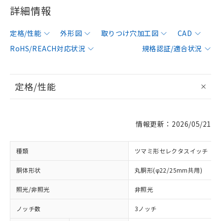
詳細情報
定格/性能
外形図
取りつけ穴加工図
CAD
RoHS/REACH対応状況
規格認証/適合状況
定格/性能
情報更新：2026/05/21
種類
ツマミ形セレクタスイッチ
胴体形状
丸胴形(φ22/25mm共用)
照光/非照光
非照光
ノッチ数
3ノッチ