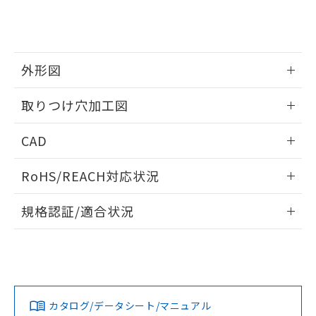
をご了承ください。
EU RoHS指令（10物質）の非含有証明書
※当社の共同利用者とは、
"個人情報
51物質の非含有証明書（当社基準）
の共同利用に関して"
の「1.共同利
※本証明書は発行日時点で非含有を証明す
用者の範囲」に記載されている法人を
るもので、過去に遡って非含有を証明する
指します。
外形図
ものではありません。
また、RoHS指令のフタル酸エステル類４
情報更新：2026/05/21
物質の対応では、対応完了までの期間は出
取りつけ穴加工図
荷製品に未対応品が混在することから備考
欄に対応日を記載しておりました。
情報更新：2026/05/21
CAD
既に当社にて対応品への在庫切替を完了
していることから、特段のことがない限
ログイン/会員登録いただくと、CADデータをダウンロー
RoHS/REACH対応状況
り、2022年1月12日より割愛しておりま
ドすることができます。
す。
情報更新：2026/7/29
規格認証/適合状況
ログイン/会員登録
EU RoHS
注意事項・凡例
A22NS-3MM-NBA-P210-NNについての規格認証/適合状況に
ついては、「カスタマーサポートセンタ お客様相談室」また
は貴社担当オムロン営業員または販売店にお問い合わせくだ
対応状況
対応予定月
※1
※2
さい。
ダウンロードデータをご利用いただく前に、以下を必ずお読
みください。
カタログ/データシート/マニュアル
対応済み
ソフトウェアの使用条件