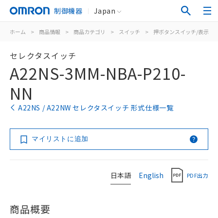
制御機器
Japan
ホーム
>
商品情報
>
商品カテゴリ
>
スイッチ
>
押ボタンスイッチ/表示灯
セレクタスイッチ
A22NS-3MM-NBA-P210-
NN
A22NS / A22NW セレクタスイッチ 形式仕様一覧
マイリストに追加
日本語
English
PDF出力
商品概要