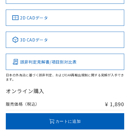
お問い合わせ
中国 RoHS
注意事項・凡例
2D CADデータ
中国 RoHS表
※1 ※2
3D CADデータ
Pb
Hg
Cd
Cr(VI)
該非判定見解書/項目別対比表
O
O
O
O
日本の外為法に基づく該非判定、およびEAR再輸出規制に関する見解が入手でき
ます。
"対応済み"や非含有の記載がされた商品であっても、流通
在庫等で未対応品が混在する可能性があります。
オンライン購入
非含有品が必要な際は、弊社営業部門もしくは販売店へお
問い合わせください。
¥ 1,890
販売価格（税込）
この製品のRoHS/REACH対応状況ページへ
カートに追加