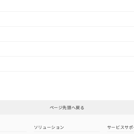
情報更新：2
情報更新：2
ードすることができます。
情報更新：
ログイン/会員登録
適合状況については、「カスタマーサポートセンタ お客様相談室」または貴社
みください。
非含有証明書
※3
ページ先頭へ戻る
ダウンロードはこちら
ソリューション
サービスサポ