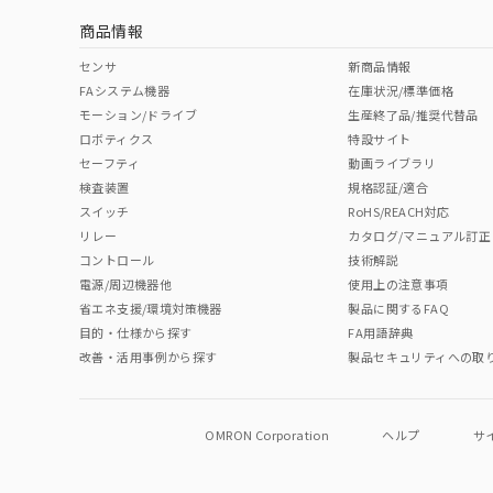
商品情報
中国 RoHS表
※1 ※2
センサ
新商品情報
FAシステム機器
在庫状況/標準価格
Pb
Hg
Cd
Cr(V
モーション/ドライブ
生産終了品/推奨代替品
ロボティクス
特設サイト
セーフティ
動画ライブラリ
検査装置
規格認証/適合
O
O
O
O
スイッチ
RoHS/REACH対応
リレー
カタログ/マニュアル訂正
コントロール
技術解説
"対応済み"や非含有の記載がされた商品であっても、流通
電源/周辺機器他
使用上の注意事項
非含有品が必要な際は、弊社営業部門もしくは販売店へお
省エネ支援/環境対策機器
製品に関するFAQ
目的・仕様から探す
FA用語辞典
改善・活用事例から探す
製品セキュリティへの取
OMRON Corporation
ヘルプ
サ