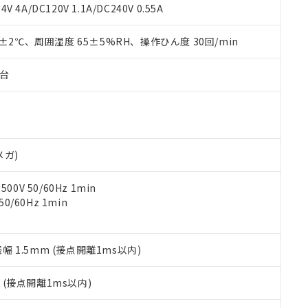
覧された時点での実際の在庫および標準価格とは異なる場合がある
1000ppm、 PBBs(ポリ臭化ビフェニル類) : 1000ppm、 PBDEs(ポリ臭化ジフェニルエーテル類
物質については閾値を超える意図的な使用がないことを確認しています。
V 4A/DC120V 1.1A/DC240V 0.55A
上の在庫あり
 1000ppm、 DIBP(フタル酸ジイソブチル) : 1000ppm、 BBP(フタル酸ブチルベンジル) :
品を、核兵器、ミサイル、化学兵器、生物兵器またはその他武器並
チルヘキシル)) : 1000ppm
況および標準価格はお客様のお取引先、またはお客様担当のオムロ
用いたしません。
0±2℃、周囲湿度 65±5%RH、操作ひん度 30回/min
ご相談ください。
は満たないが在庫あり
製品を第三者に販売する場合は、上記1、2および3の内容を当該第
機器販売店や当社販売拠点は「
販売ネットワーク
」をご確認くだ
販売先および販売に係わる関係者が違法に輸出するおそれがある場
用期限
び標準価格結果を当社の事前の承諾なく第三者に漏洩または開示し
え状況などにより、予定月が前後することがあります。
子台
(最新の在庫状況については、お客様のお取引先、またはお客様担当
（10物質）のすべてが基準値以下であることを示します。
店・当社販売員にご確認ください)
能（部品リスト作成サービス）をご利用いただくには、I-Webメン
使用状況下において有害物質が外部に漏えいし、環境に深刻な影響を
あります。
機種、また在庫状況の情報を公開していない機種
ェブサイト上で当社にご登録された部品リストについて、当社およ
書ダウンロード
す。当社販売部門へお問い合わせください。
品・サービスに関するお客様との取引・商談に必要な範囲で利用す
合意する
キャンセル
メガ)
書をダウンロードすることができます。
利用者とは、
"個人情報の共同利用に関して"
の「1.共同利用者の
0V 50/60Hz 1min
します。
10物質）の非含有証明書
0/60Hz 1min
明書（当社基準）
日時点で非含有を証明するもので、過去に遡って非含有を証明するも
令のフタル酸エステル類４物質の対応では、対応完了までの期間は出
備考欄に対応日を記載しておりました。
振幅 1.5mm (接点開離1ms以内)
品への在庫切替を完了していることから、特段のことがない限り、20
す。
2
(接点開離1ms以内)