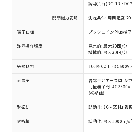
のであり、閲
ます。
Cr(Ⅵ)(六価クロム) : 
フタル酸エステル類の４
誘導負荷(DC-13): DC24
○
一定数以
DBP(フタル酸ジブチル) :
い。
当社は貴社製
DEHP(フタル酸ビス(2-エ
正式な納期状
置等に一切使
開閉能力説明
測定条件: 周囲温度 2
当社販売員に
※2 対応予定月
△
一定数に
当社は、貴社
オムロン制御
また当社は、
※2 環境保護使
在庫状況およ
部品在庫の切り替
たしません。
端子仕様
プッシュインPlus端
－
在庫なし
す。
「ｅ」：有害物質
機器販売
マイパーツ機
「10」：通常の
許容操作頻度
電気的: 最大30回/分
ている必要が
味します。
機械的: 最大30回/分
空
受注生産
お客様が当ウ
※3 非含有証明
「－」：未確認で
白
が、当社の製
絶縁抵抗
100MΩ以上 (DC500V
さい。
下記の非含有証明
※当社の共同
耐電圧
各端子とアース間: AC250
いる法人を指
EU RoHS指令（
同極端子間: AC2500V 5
51物質の非含有証
(初期値)
※本証明書は発行
また、RoHS指
混在することから
耐振動
誤動作: 10～55Hz 複
既に当社にて対応
り割愛しておりま
耐衝撃
誤動作: 最大1000m/s