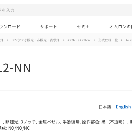
ウンロード
サポート
セミナ
オムロンの
示灯
>
φ22(φ25):照光・非照光・表示灯
>
A22NS / A22NW
>
形式仕様一覧
>
A22
12-NN
日本語
English
 非照光, 3ノッチ, 金属ベゼル, 手動復帰, 操作部色: 黒（不透明）, IP
: NO/NO/NC