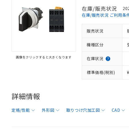
在庫/販売状況
20
在庫/販売状況 ご利用条
販売状況
機種区分
画像をクリックすると大きくなります
在庫状況
標準価格(税別)
詳細情報
定格/性能
外形図
取りつけ穴加工図
CAD