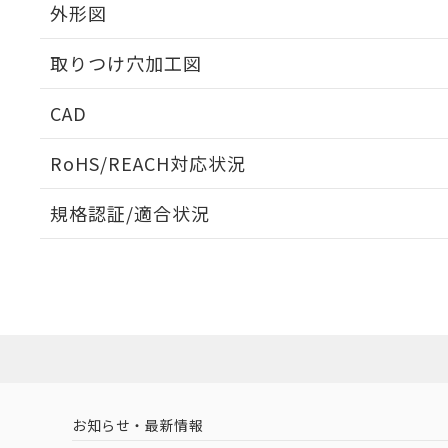
外形図
取りつけ穴加工図
CAD
ログイン/会員登録いただくと、CADデータをダウンロ
RoHS/REACH対応状況
規格認証/適合状況
EU RoHS
注意事項・凡例
A22NS-3MM-NBA-P112-NNについての規格認証/
営業員または販売店にお問い合わせください。
ダウンロードデータをご利用いただく前に、以下を必ずお読
対応状況
対応予定月
※1
※2
ソフトウェアの使用条件
対応済み
お知らせ・最新情報
中国 RoHS
注意事項・凡例