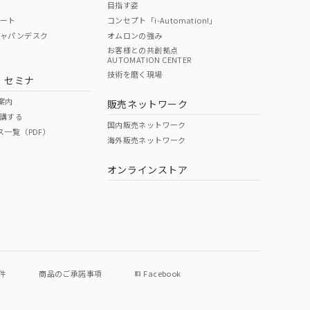
目指す姿
ポート
コンセプト「i-Automation!」
ジャパンデスク
オムロンの強み
お客様との共創拠点
AUTOMATION CENTER
DIBP
BBP
DEHP
環境保護
技術を磨く現場
・セミナ
使用期限
案内
販売ネットワーク
講する
O
O
O
e
国内販売ネットワーク
ス一覧（PDF）
海外販売ネットワーク
オンラインストア
状況ページへ
件
商品のご承諾事項
Facebook