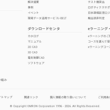
解決提案
テスト機貸出
事例
ロボティクスサ
イベント
日本語相談窓口
現場データ活用サービスi-BELT
輸出該非判定
I)
PBBs
PBDEs
DBP
ダウンロードセンタ
eラーニング
カタログ
eラーニングのご
マニュアル
コースを選んで受
O
O
O
2D CAD
eラーニングコー
3D CAD
電気制御CAD
在庫等で未対応品が混在する可能性があります。
ソフトウェア
問い合わせください。
この製品のRoHS/REACH対応
り組み
イトマップ
関連リンク
個人情報の
取り扱いについて
ご利用条
© Copyright OMRON Corporation 1996 - 2026.
All Rights Reserved.