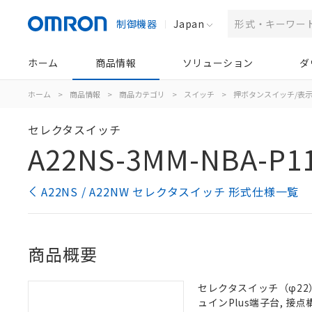
制御機器
Japan
ホーム
商品情報
ソリューション
ダ
ホーム
>
商品情報
>
商品カテゴリ
>
スイッチ
>
押ボタンスイッチ/表
セレクタスイッチ
A22NS-3MM-NBA-P1
A22NS / A22NW セレクタスイッチ 形式仕様一覧
商品概要
セレクタスイッチ（φ22）,
ュインPlus端子台, 接点構成