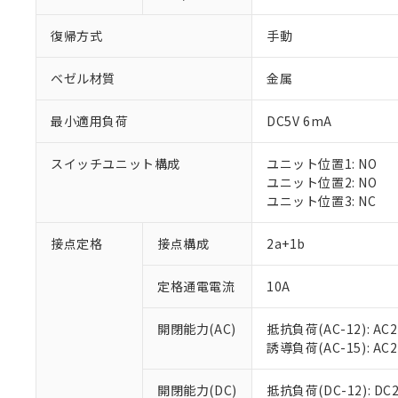
復帰方式
手動
ベゼル材質
金属
最小適用負荷
DC5V 6mA
※1 対応状況
スイッチユニット構成
ユニット位置1: NO
対応済み：EU
ユニット位置2: NO
対応予定：EU R
ユニット位置3: NC
対応予定なし：EU
調査・確認中：EU
ご利用条件
接点定格
接点構成
2a+1b
非該当品：ライセ
※1 中国RoHS
仕入先様の事情に
定格通電電流
10A
があります。
以下の条件をお読
「○」：最大均質
「×」：最大均質
本サービスは
当社は、これ
*EU RoHS指令（10物
開閉能力(AC)
抵抗負荷(AC-12): AC24
「－」：未確認で
鉛(Pb) 1000ppm以下、
くものです。
う）を輸出ま
誘導負荷(AC-15): AC24V
記
説明
六価クロム(Cr(Ⅵ)) 1
当社制御機器
などの必要な
フタル酸ビス(2-エチルヘ
号
*中国RoHS10物質の基準値 
ル（DBP） 1000ppm
在庫状況およ
当社は規制貨
Pb(鉛) :1000ppm、 Hg
開閉能力(DC)
抵抗負荷(DC-12): DC24
但し、RoHS指令で産