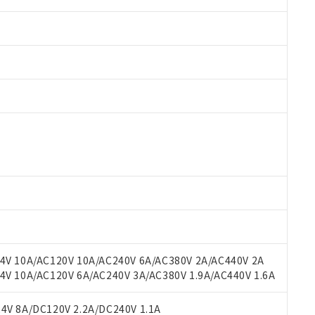
 RoHS指令（10物質）の非含有に対応した製品が提供可能な商品です
oHS指令（10物質）の非含有に対応した製品に切り替える予定のある
 RoHS指令（10物質）の非含有に非対応の商品で、対応品を出す予
 RoHS指令（10物質）の非含有の対応状況を調査中または確認中の
ンス料など無形物で、有害物質有無と関係のない商品です。
○×表
より、非含有部品としていたものが、含有品と判明した場合などやむ
みいただき、同意のうえご利用ください。
材料含有率が中国RoHSの基準値以下であることを示します。
材料含有率が中国RoHSの基準値を超えていることを示します。
、当社制御機器事業取扱商品の当社在庫状況および標準価格(税抜)
ら貴社製品のうち、外国為替および外国貿易法に定める商品（以下｢
質）：
V 10A/AC120V 10A/AC240V 6A/AC380V 2A/AC440V 2A
す。当社販売部門へお問い合わせください。
 水銀(Hg) 1000ppm以下、 カドミウム(Cd) 100ppm以下、
たは国外への提供する場合は、日本国政府の輸出許可(または役務取
 10A/AC120V 6A/AC240V 3A/AC380V 1.9A/AC440V 1.6A
000ppm以下、ポリ臭化ビフェニル類(PBB) 1000ppm以下、ポリ臭化ジフェニルエーテル類(P
事業取扱商品の中には、本サービスの対象外となる商品もあること
手続きをとります。
キシル) (DEHP)(別名：DOP) 1000ppm以下、フタル酸ブチルベンジル（BBP） 100
(GB/T26572)：
以下、フタル酸ジイソブチル (DIBP) 1000ppm以下
び標準価格照会結果は、記載している更新日時点での社内データに
物を破棄する場合は、完全に破砕するなど、違法に輸出されないよ
(水銀) : 1000ppm、 Cd(カドミウム) : 100ppm、
V 8A/DC120V 2.2A/DC240V 1.1A
業用監視および制御機器に対する適用除外項目は除く。