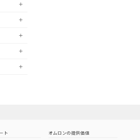
026/05/21
026/05/21
2026/7/29
担当オムロン
お問い合わせ
ート
オムロンの提供価値