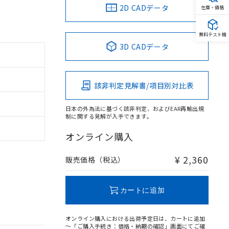
2D CADデータ
在庫・価格
無料テスト機
3D CADデータ
該非判定見解書/項目別対比表
日本の外為法に基づく該非判定、およびEAR再輸出規
制に関する見解が入手できます。
オンライン購入
¥ 2,360
販売価格（税込）
カートに追加
オンライン購入における出荷予定日は、カートに追加
～「ご購入手続き：価格・納期の確認」画面にてご確