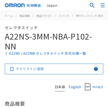
制御機器
Japan
ホーム
>
商品情報
>
商品カテゴリ
>
スイッチ
>
押ボタンスイッチ/表示灯
セレクタスイッチ
A22NS-3MM-NBA-P102-
NN
A22NS / A22NW セレクタスイッチ 形式仕様一覧
マイリストに追加
日本語
English
PDF出力
商品概要