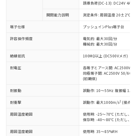
誘導負荷(DC-13): DC24V 4A/DC
対応済み：EU RoHS指令（10物質）の
非含有に対応した製品が提供可能な商品で
開閉能力説明
測定条件: 周囲温度 20±2℃、
す。
端子仕様
プッシュインPlus端子台
対応予定：EU RoHS指令（10物質）の非含
ご利用条件
有に対応した製品に切り替える予定のある
許容操作頻度
電気的: 最大30回/分
商品です。
機械的: 最大30回/分
対応予定なし：EU RoHS指令（10物質）の
以下の条件をお読みいただき、同意のうえ
非含有に非対応の商品で、対応品を出す予
絶縁抵抗
100MΩ以上 (DC500Vメガ)
ご利用ください。
定はありません。
調査・確認中：EU RoHS指令（10物質）の
耐電圧
各端子とアース間: AC2500V 50/
本サービスは、当社制御機器事業取扱
※1 中国RoHS○×表
非含有の対応状況を調査中または確認中の
同極端子間: AC2500V 50/60Hz
商品の当社在庫状況および標準価格
商品です。
(初期値)
(税抜)を提供させていただくもので
「○」：最大均質材料含有率が中国RoHSの
非該当品：ライセンス料など無形物で、有
す。
基準値以下であることを示します。
耐振動
誤動作: 10～55Hz 複振幅 1.
害物質有無と関係のない商品です。
当社制御機器事業取扱商品の中には、
「×」：最大均質材料含有率が中国RoHSの
仕入先様の事情により、非含有部品として
本サービスの対象外となる商品もある
2
耐衝撃
誤動作: 最大1000m/s
(接点開
基準値を超えていることを示します。
いたものが、含有品と判明した場合などや
当社は、これら貴社製品のうち、外国
ことをご了承ください。
「－」：未確認です。当社販売部門へお問
むを得ず変更することがあります。
為替および外国貿易法に定める商品
在庫状況および標準価格照会結果は、
周囲温度範囲
使用時: -25～70℃ (ただし
い合わせください。
（以下｢規制貨物等」という）を輸出
記載している更新日時点での社内デー
保存時: -40～80℃ (ただし
*EU RoHS指令（10物質）：
または国外への提供する場合は、日本
記
タに基づき作成されるものであり、閲
説明
鉛(Pb) 1000ppm以下、 水銀(Hg) 1000ppm以下、 カド
*中国RoHS10物質の基準値 (GB/T26572)：
国政府の輸出許可(または役務取引許
周囲湿度範囲
使用時: 35～85%RH
号
覧された時点での実際の在庫および標
ミウム(Cd) 100ppm以下、
Pb(鉛) :1000ppm、 Hg(水銀) : 1000ppm、 Cd(カドミウ