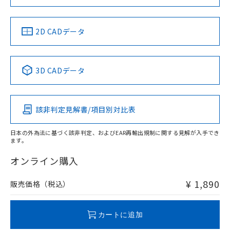
お問い合わせ
中国 RoHS
注意事項・凡例
2D CADデータ
中国 RoHS表
※1 ※2
3D CADデータ
Pb
Hg
Cd
Cr(VI)
該非判定見解書/項目別対比表
O
O
O
O
日本の外為法に基づく該非判定、およびEAR再輸出規制に関する見解が入手でき
ます。
"対応済み"や非含有の記載がされた商品であっても、流通
在庫等で未対応品が混在する可能性があります。
オンライン購入
非含有品が必要な際は、弊社営業部門もしくは販売店へお
問い合わせください。
¥ 1,890
販売価格（税込）
この製品のRoHS/REACH対応状況ページへ
カートに追加