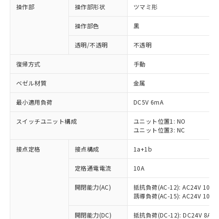
操作部
操作部形状
ツマミ形
操作部色
黒
透明/不透明
不透明
復帰方式
手動
ベゼル材質
金属
最小適用負荷
DC5V 6mA
スイッチユニット構成
ユニット位置1: NO
ユニット位置3: NC
接点定格
接点構成
1a+1b
定格通電電流
10A
開閉能力(AC)
抵抗負荷(AC-12): AC24V 10A/A
誘導負荷(AC-15): AC24V 10A/AC
※1 対応状況
開閉能力(DC)
抵抗負荷(DC-12): DC24V 8A/DC