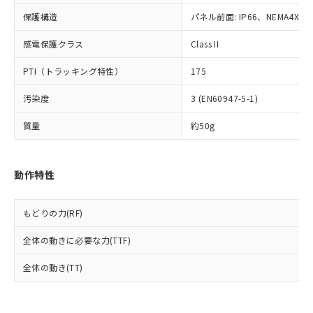
可)を取得するなどの必要な手続きを
六価クロム(Cr(Ⅵ)) 1000ppm以下、ポリ臭化ビフェニル
ム) : 100ppm、
準価格とは異なる場合があることをご
類(PBB) 1000ppm以下、ポリ臭化ジフェニルエーテル類
Cr(Ⅵ)(六価クロム) : 1000ppm、 PBBs(ポリ臭化ビフェ
とります。
保護構造
パネル前面: IP66、NEMA4X, N
了承ください。
(PBDE) 1000ppm以下、フタル酸ビス(2-エチルヘキシ
○
一定数以上の在庫あり
ニル類) : 1000ppm、 PBDEs(ポリ臭化ジフェニルエーテ
当社は規制貨物を破棄する場合は、完
ル) (DEHP)(別名：DOP) 1000ppm以下、フタル酸ブチ
正式な納期状況および標準価格はお客
ル類) : 1000ppm、
感電保護クラス
ルベンジル（BBP） 1000ppm以下、フタル酸ジブチル
Class II
全に破砕するなど、違法に輸出されな
DBP(フタル酸ジブチル) : 1000ppm、 DIBP(フタル酸ジ
様のお取引先、またはお客様担当のオ
（DBP） 1000ppm以下、フタル酸ジイソブチル
イソブチル) : 1000ppm、 BBP(フタル酸ブチルベンジ
△
一定数には満たないが在庫あり
いよう必要な手段を講じます。
ムロン制御機器販売店・当社販売員に
(DIBP) 1000ppm以下
ル) : 1000ppm、
PTI（トラッキング特性）
175
当社は貴社製品を、核兵器、ミサイ
但し、RoHS指令で産業用監視および制御機器に対する
DEHP(フタル酸ビス(2-エチルヘキシル)) : 1000ppm
ご相談ください。
適用除外項目は除く。
ル、化学兵器、生物兵器またはその他
－
在庫なし(最新の在庫状況につ
オムロン制御機器販売店や当社販売拠
フタル酸エステル類の４物質については閾値を超える意
汚染度
3 (EN60947-5-1)
武器並びにこれらの製造装置等に一切
いては、お客様のお取引先、ま
図的な使用がないことを確認しています。
点は「
販売ネットワーク
」をご確認
※2 環境保護使用期限
使用いたしません。
たはお客様担当のオムロン制御
ください。
質量
約50g
当社は、貴社製品を第三者に販売する
機器販売店・当社販売員にご確
在庫状況および標準価格結果を当社の
※2 対応予定月
「ｅ」：有害物質（10物質）のすべてが基
場合は、上記1、2および3の内容を当
認ください)
事前の承諾なく第三者に漏洩または開
準値以下であることを示します。
該第三者に通知します。また当社は、
示しないようお願いします。
動作特性
部品在庫の切り替え状況などにより、予定
「10」：通常の使用状況下において有害物
販売先および販売に係わる関係者が違
マイパーツ機能（部品リスト作成サー
空
受注生産機種、また在庫状況の
月が前後することがあります。
質が外部に漏えいし、環境に深刻な影響を
法に輸出するおそれがある場合は、取
ビス）をご利用いただくには、I-Web
白
情報を公開していない機種
及ぼさない年数を意味します。
り引きをいたしません。
メンバーズにご登録されている必要が
もどりの力(RF)
「－」：未確認です。当社販売部門へお問
あります。
い合わせください。
全体の動きに必要な力(TTF)
お客様が当ウェブサイト上で当社にご
※3 非含有証明書ダウンロード
登録された部品リストについて、当社
全体の動き(TT)
および当社の共同利用者が、当社の製
下記の非含有証明書をダウンロードするこ
品・サービスに関するお客様との取
とができます。
合意する
キャンセル
引・商談に必要な範囲で利用すること