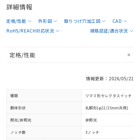
詳細情報
定格/性能
外形図
取りつけ穴加工図
CAD
RoHS/REACH対応状況
規格認証/適合状況
定格/性能
情報更新：2026/05/21
種類
ツマミ形セレクタスイッチ
胴体形状
丸胴形(φ22/25mm共用)
照光/非照光
非照光
ノッチ数
3ノッチ