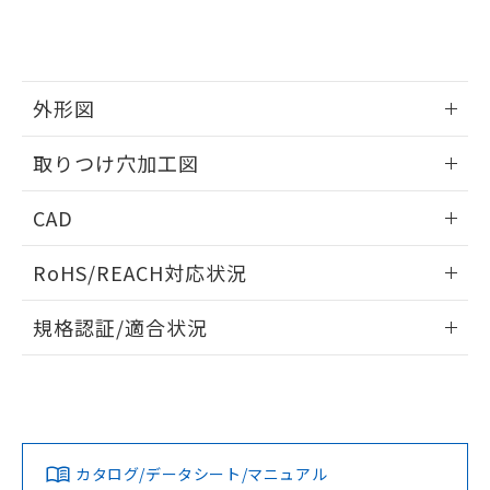
をご了承ください。
EU RoHS指令（10物質）の非含有証明書
※当社の共同利用者とは、
"個人情報
51物質の非含有証明書（当社基準）
の共同利用に関して"
の「1.共同利
※本証明書は発行日時点で非含有を証明す
用者の範囲」に記載されている法人を
るもので、過去に遡って非含有を証明する
指します。
外形図
ものではありません。
また、RoHS指令のフタル酸エステル類４
情報更新：2026/05/21
物質の対応では、対応完了までの期間は出
取りつけ穴加工図
荷製品に未対応品が混在することから備考
欄に対応日を記載しておりました。
情報更新：2026/05/21
CAD
既に当社にて対応品への在庫切替を完了
していることから、特段のことがない限
ログイン/会員登録いただくと、CADデータをダウンロー
RoHS/REACH対応状況
り、2022年1月12日より割愛しておりま
ドすることができます。
す。
情報更新：2026/7/29
規格認証/適合状況
ログイン/会員登録
EU RoHS
注意事項・凡例
A22NS-3MM-NBA-P102-NNについての規格認証/適合状況に
ついては、「カスタマーサポートセンタ お客様相談室」また
は貴社担当オムロン営業員または販売店にお問い合わせくだ
対応状況
対応予定月
※1
※2
さい。
ダウンロードデータをご利用いただく前に、以下を必ずお読
みください。
カタログ/データシート/マニュアル
対応済み
ソフトウェアの使用条件