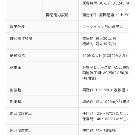
商品です。
誘導負荷(DC-13): DC24V 4A/DC
対応予定なし：EU RoHS指令（10物質）の
以下の条件をお読みいただき、同意のうえ
開閉能力説明
測定条件: 周囲温度 20±2℃、
非含有に非対応の商品で、対応品を出す予
ご利用ください。
定はありません。
端子仕様
プッシュインPlus端子台
調査・確認中：EU RoHS指令（10物質）の
本サービスは、当社制御機器事業取扱
※1 中国RoHS○×表
非含有の対応状況を調査中または確認中の
商品の当社在庫状況および標準価格
許容操作頻度
電気的: 最大30回/分
商品です。
機械的: 最大30回/分
(税抜)を提供させていただくもので
「○」：最大均質材料含有率が中国RoHSの
非該当品：ライセンス料など無形物で、有
す。
基準値以下であることを示します。
害物質有無と関係のない商品です。
絶縁抵抗
100MΩ以上 (DC500Vメガ)
当社制御機器事業取扱商品の中には、
「×」：最大均質材料含有率が中国RoHSの
仕入先様の事情により、非含有部品として
本サービスの対象外となる商品もある
基準値を超えていることを示します。
いたものが、含有品と判明した場合などや
耐電圧
各端子とアース間: AC2500V 50/
当社は、これら貴社製品のうち、外国
ことをご了承ください。
「－」：未確認です。当社販売部門へお問
むを得ず変更することがあります。
同極端子間: AC2500V 50/60Hz
為替および外国貿易法に定める商品
在庫状況および標準価格照会結果は、
い合わせください。
(初期値)
（以下｢規制貨物等」という）を輸出
記載している更新日時点での社内デー
*EU RoHS指令（10物質）：
または国外への提供する場合は、日本
記
タに基づき作成されるものであり、閲
説明
耐振動
誤動作: 10～55Hz 複振幅 1.
鉛(Pb) 1000ppm以下、 水銀(Hg) 1000ppm以下、 カド
*中国RoHS10物質の基準値 (GB/T26572)：
国政府の輸出許可(または役務取引許
号
覧された時点での実際の在庫および標
ミウム(Cd) 100ppm以下、
Pb(鉛) :1000ppm、 Hg(水銀) : 1000ppm、 Cd(カドミウ
可)を取得するなどの必要な手続きを
六価クロム(Cr(Ⅵ)) 1000ppm以下、ポリ臭化ビフェニル
ム) : 100ppm、
準価格とは異なる場合があることをご
2
耐衝撃
誤動作: 最大1000m/s
(接点開
類(PBB) 1000ppm以下、ポリ臭化ジフェニルエーテル類
Cr(Ⅵ)(六価クロム) : 1000ppm、 PBBs(ポリ臭化ビフェ
とります。
了承ください。
(PBDE) 1000ppm以下、フタル酸ビス(2-エチルヘキシ
○
一定数以上の在庫あり
ニル類) : 1000ppm、 PBDEs(ポリ臭化ジフェニルエーテ
当社は規制貨物を破棄する場合は、完
ル) (DEHP)(別名：DOP) 1000ppm以下、フタル酸ブチ
周囲温度範囲
使用時: -25～70℃ (ただし
正式な納期状況および標準価格はお客
ル類) : 1000ppm、
ルベンジル（BBP） 1000ppm以下、フタル酸ジブチル
全に破砕するなど、違法に輸出されな
DBP(フタル酸ジブチル) : 1000ppm、 DIBP(フタル酸ジ
保存時: -40～80℃ (ただし
様のお取引先、またはお客様担当のオ
（DBP） 1000ppm以下、フタル酸ジイソブチル
イソブチル) : 1000ppm、 BBP(フタル酸ブチルベンジ
△
一定数には満たないが在庫あり
いよう必要な手段を講じます。
ムロン制御機器販売店・当社販売員に
(DIBP) 1000ppm以下
ル) : 1000ppm、
周囲湿度範囲
使用時: 35～85%RH
当社は貴社製品を、核兵器、ミサイ
但し、RoHS指令で産業用監視および制御機器に対する
DEHP(フタル酸ビス(2-エチルヘキシル)) : 1000ppm
ご相談ください。