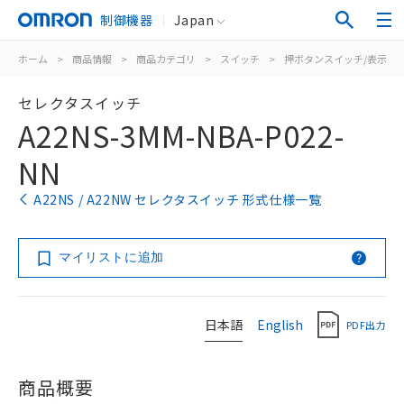
制御機器
Japan
ホーム
>
商品情報
>
商品カテゴリ
>
スイッチ
>
押ボタンスイッチ/表示灯
セレクタスイッチ
A22NS-3MM-NBA-P022-
NN
A22NS / A22NW セレクタスイッチ 形式仕様一覧
マイリストに追加
日本語
English
PDF出力
商品概要