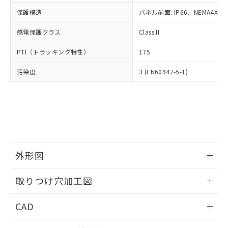
適用除外項目は除く。
ル、化学兵器、生物兵器またはその他
－
在庫なし(最新の在庫状況につ
オムロン制御機器販売店や当社販売拠
フタル酸エステル類の４物質については閾値を超える意
保護構造
パネル前面: IP66、NEMA4X, N
武器並びにこれらの製造装置等に一切
いては、お客様のお取引先、ま
図的な使用がないことを確認しています。
点は「
販売ネットワーク
」をご確認
※2 環境保護使用期限
使用いたしません。
たはお客様担当のオムロン制御
ください。
感電保護クラス
Class II
当社は、貴社製品を第三者に販売する
機器販売店・当社販売員にご確
在庫状況および標準価格結果を当社の
※2 対応予定月
「ｅ」：有害物質（10物質）のすべてが基
場合は、上記1、2および3の内容を当
認ください)
事前の承諾なく第三者に漏洩または開
PTI（トラッキング特性）
175
準値以下であることを示します。
該第三者に通知します。また当社は、
示しないようお願いします。
部品在庫の切り替え状況などにより、予定
「10」：通常の使用状況下において有害物
販売先および販売に係わる関係者が違
マイパーツ機能（部品リスト作成サー
汚染度
3 (EN60947-5-1)
空
受注生産機種、また在庫状況の
月が前後することがあります。
質が外部に漏えいし、環境に深刻な影響を
法に輸出するおそれがある場合は、取
ビス）をご利用いただくには、I-Web
白
情報を公開していない機種
及ぼさない年数を意味します。
り引きをいたしません。
メンバーズにご登録されている必要が
「－」：未確認です。当社販売部門へお問
あります。
い合わせください。
お客様が当ウェブサイト上で当社にご
※3 非含有証明書ダウンロード
登録された部品リストについて、当社
および当社の共同利用者が、当社の製
下記の非含有証明書をダウンロードするこ
品・サービスに関するお客様との取
とができます。
外形図
合意する
キャンセル
引・商談に必要な範囲で利用すること
をご了承ください。
情報更新：2026/05/21
EU RoHS指令（10物質）の非含有証明書
※当社の共同利用者とは、
"個人情報
取りつけ穴加工図
51物質の非含有証明書（当社基準）
の共同利用に関して"
の「1.共同利
※本証明書は発行日時点で非含有を証明す
情報更新：2026/05/21
用者の範囲」に記載されている法人を
CAD
るもので、過去に遡って非含有を証明する
指します。
ものではありません。
ログイン/会員登録いただくと、CADデータをダウンロー
また、RoHS指令のフタル酸エステル類４