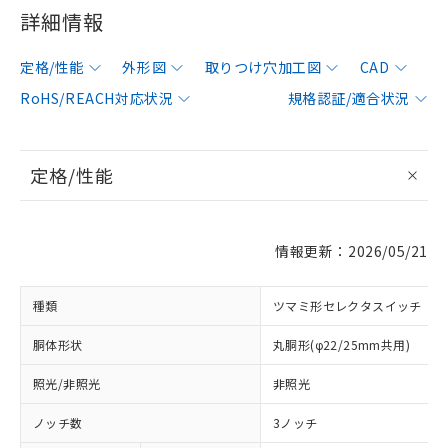
詳細情報
定格/性能
外形図
取りつけ穴加工図
CAD
RoHS/REACH対応状況
規格認証/適合状況
定格/性能
情報更新：2026/05/21
種類
ツマミ形セレクタスイッチ
胴体形状
丸胴形(φ22/25mm共用)
照光/非照光
非照光
ノッチ数
3ノッチ