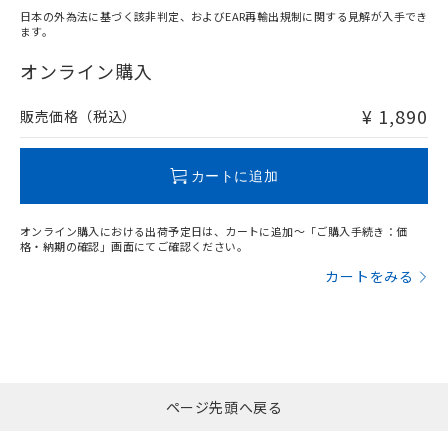
日本の外為法に基づく該非判定、およびEAR再輸出規制に関する見解が入手でき
ます。
"対応済み"や非含有の記載がされた商品であっても、流通
在庫等で未対応品が混在する可能性があります。
オンライン購入
非含有品が必要な際は、弊社営業部門もしくは販売店へお
問い合わせください。
¥ 1,890
販売価格（税込）
この製品のRoHS/REACH対応状況ページへ
カートに追加
オンライン購入における出荷予定日は、カートに追加～「ご購入手続き：価
格・納期の確認」画面にてご確認ください。
カートをみる
ページ先頭へ戻る