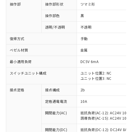
操作部
操作部形状
ツマミ形
操作部色
黒
透明/不透明
不透明
復帰方式
手動
ベゼル材質
金属
最小適用負荷
DC5V 6mA
スイッチユニット構成
ユニット位置2: NC
ユニット位置3: NC
接点定格
接点構成
2b
※1 対応状況
定格通電電流
10A
対応済み：EU RoHS指令（10物質）の
非含有に対応した製品が提供可能な商品で
開閉能力(AC)
抵抗負荷(AC-12): AC24V 10A/A
す。
誘導負荷(AC-15): AC24V 10A/AC
対応予定：EU RoHS指令（10物質）の非含
ご利用条件
有に対応した製品に切り替える予定のある
開閉能力(DC)
抵抗負荷(DC-12): DC24V 8A/DC