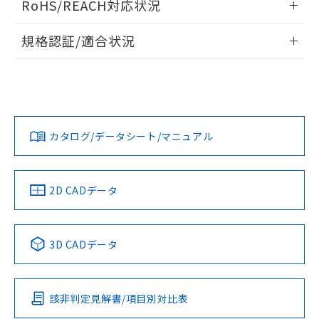
RoHS/REACH対応状況
ドすることができます。
物質の対応では、対応完了までの期間は出
荷製品に未対応品が混在することから備考
情報更新：2026/7/29
規格認証/適合状況
欄に対応日を記載しておりました。
既に当社にて対応品への在庫切替を完了
ログイン/会員登録
EU RoHS
注意事項・凡例
A22NS-3MM-NBA-P022-NNについての規格認証/適合状況に
していることから、特段のことがない限
ついては、「カスタマーサポートセンタ お客様相談室」また
り、2022年1月12日より割愛しておりま
は貴社担当オムロン営業員または販売店にお問い合わせくだ
す。
対応状況
対応予定月
※1
※2
さい。
ダウンロードデータをご利用いただく前に、以下を必ずお読
みください。
カタログ/データシート/マニュアル
対応済み
ソフトウェアの使用条件
お問い合わせ
中国 RoHS
注意事項・凡例
2D CADデータ
中国 RoHS表
※1 ※2
3D CADデータ
Pb
Hg
Cd
Cr(VI)
該非判定見解書/項目別対比表
O
O
O
O