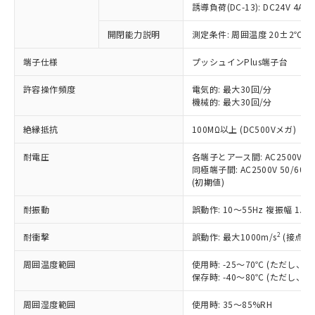
商品です。
誘導負荷(DC-13): DC24V 4A/DC
対応予定なし：EU RoHS指令（10物質）の
以下の条件をお読みいただき、同意のうえ
開閉能力説明
測定条件: 周囲温度 20±2℃、
非含有に非対応の商品で、対応品を出す予
ご利用ください。
定はありません。
端子仕様
プッシュインPlus端子台
調査・確認中：EU RoHS指令（10物質）の
本サービスは、当社制御機器事業取扱
※1 中国RoHS○×表
非含有の対応状況を調査中または確認中の
商品の当社在庫状況および標準価格
許容操作頻度
電気的: 最大30回/分
商品です。
機械的: 最大30回/分
(税抜)を提供させていただくもので
「○」：最大均質材料含有率が中国RoHSの
非該当品：ライセンス料など無形物で、有
す。
基準値以下であることを示します。
害物質有無と関係のない商品です。
絶縁抵抗
100MΩ以上 (DC500Vメガ)
当社制御機器事業取扱商品の中には、
「×」：最大均質材料含有率が中国RoHSの
仕入先様の事情により、非含有部品として
本サービスの対象外となる商品もある
基準値を超えていることを示します。
いたものが、含有品と判明した場合などや
耐電圧
各端子とアース間: AC2500V 50/
当社は、これら貴社製品のうち、外国
ことをご了承ください。
「－」：未確認です。当社販売部門へお問
むを得ず変更することがあります。
同極端子間: AC2500V 50/60Hz
為替および外国貿易法に定める商品
在庫状況および標準価格照会結果は、
い合わせください。
(初期値)
（以下｢規制貨物等」という）を輸出
記載している更新日時点での社内デー
*EU RoHS指令（10物質）：
または国外への提供する場合は、日本
記
タに基づき作成されるものであり、閲
説明
耐振動
誤動作: 10～55Hz 複振幅 1.
鉛(Pb) 1000ppm以下、 水銀(Hg) 1000ppm以下、 カド
*中国RoHS10物質の基準値 (GB/T26572)：
国政府の輸出許可(または役務取引許
号
覧された時点での実際の在庫および標
ミウム(Cd) 100ppm以下、
Pb(鉛) :1000ppm、 Hg(水銀) : 1000ppm、 Cd(カドミウ
可)を取得するなどの必要な手続きを
六価クロム(Cr(Ⅵ)) 1000ppm以下、ポリ臭化ビフェニル
ム) : 100ppm、
準価格とは異なる場合があることをご
2
耐衝撃
誤動作: 最大1000m/s
(接点開
類(PBB) 1000ppm以下、ポリ臭化ジフェニルエーテル類
Cr(Ⅵ)(六価クロム) : 1000ppm、 PBBs(ポリ臭化ビフェ
とります。
了承ください。
(PBDE) 1000ppm以下、フタル酸ビス(2-エチルヘキシ
○
一定数以上の在庫あり
ニル類) : 1000ppm、 PBDEs(ポリ臭化ジフェニルエーテ
当社は規制貨物を破棄する場合は、完
ル) (DEHP)(別名：DOP) 1000ppm以下、フタル酸ブチ
周囲温度範囲
使用時: -25～70℃ (ただし
正式な納期状況および標準価格はお客
ル類) : 1000ppm、
ルベンジル（BBP） 1000ppm以下、フタル酸ジブチル
全に破砕するなど、違法に輸出されな
DBP(フタル酸ジブチル) : 1000ppm、 DIBP(フタル酸ジ
保存時: -40～80℃ (ただし
様のお取引先、またはお客様担当のオ
（DBP） 1000ppm以下、フタル酸ジイソブチル
イソブチル) : 1000ppm、 BBP(フタル酸ブチルベンジ
△
一定数には満たないが在庫あり
いよう必要な手段を講じます。
ムロン制御機器販売店・当社販売員に
(DIBP) 1000ppm以下
ル) : 1000ppm、
周囲湿度範囲
使用時: 35～85%RH
当社は貴社製品を、核兵器、ミサイ
但し、RoHS指令で産業用監視および制御機器に対する
DEHP(フタル酸ビス(2-エチルヘキシル)) : 1000ppm
ご相談ください。