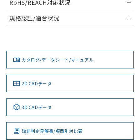
RoHS/REACH対応状況
ドすることができます。
物質の対応では、対応完了までの期間は出
荷製品に未対応品が混在することから備考
情報更新：2026/7/29
規格認証/適合状況
欄に対応日を記載しておりました。
既に当社にて対応品への在庫切替を完了
ログイン/会員登録
EU RoHS
注意事項・凡例
A22NS-3MM-NBA-P011-NNについての規格認証/適合状況に
していることから、特段のことがない限
ついては、「カスタマーサポートセンタ お客様相談室」また
り、2022年1月12日より割愛しておりま
は貴社担当オムロン営業員または販売店にお問い合わせくだ
す。
対応状況
対応予定月
※1
※2
さい。
ダウンロードデータをご利用いただく前に、以下を必ずお読
みください。
カタログ/データシート/マニュアル
対応済み
ソフトウェアの使用条件
お問い合わせ
中国 RoHS
注意事項・凡例
2D CADデータ
中国 RoHS表
※1 ※2
3D CADデータ
Pb
Hg
Cd
Cr(VI)
該非判定見解書/項目別対比表
O
O
O
O