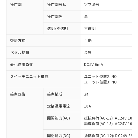
操作部
操作部形状
ツマミ形
操作部色
黒
透明/不透明
不透明
復帰方式
手動
ベゼル材質
金属
最小適用負荷
DC5V 6mA
スイッチユニット構成
ユニット位置2: NO
ユニット位置3: NO
接点定格
接点構成
2a
※1 対応状況
定格通電電流
10A
対応済み：EU RoHS指令（10物質）の
非含有に対応した製品が提供可能な商品で
開閉能力(AC)
抵抗負荷(AC-12): AC24V 10A/A
す。
誘導負荷(AC-15): AC24V 10A/AC
対応予定：EU RoHS指令（10物質）の非含
ご利用条件
有に対応した製品に切り替える予定のある
開閉能力(DC)
抵抗負荷(DC-12): DC24V 8A/DC