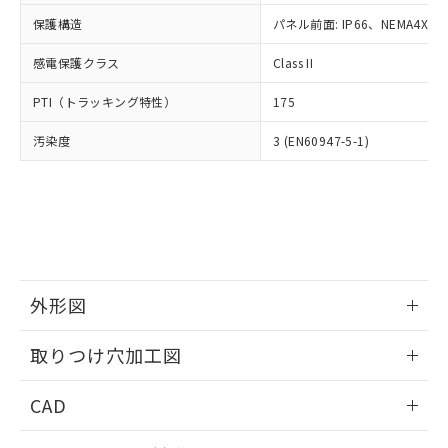
適用除外項目は除く。
ル、化学兵器、生物兵器またはその他
－
在庫なし(最新の在庫状況につ
オムロン制御機器販売店や当社販売拠
フタル酸エステル類の４物質については閾値を超える意
保護構造
パネル前面: IP66、NEMA4X, N
武器並びにこれらの製造装置等に一切
いては、お客様のお取引先、ま
図的な使用がないことを確認しています。
点は「
販売ネットワーク
」をご確認
※2 環境保護使用期限
使用いたしません。
たはお客様担当のオムロン制御
ください。
感電保護クラス
Class II
当社は、貴社製品を第三者に販売する
機器販売店・当社販売員にご確
在庫状況および標準価格結果を当社の
※2 対応予定月
「ｅ」：有害物質（10物質）のすべてが基
場合は、上記1、2および3の内容を当
認ください)
事前の承諾なく第三者に漏洩または開
PTI（トラッキング特性）
175
準値以下であることを示します。
該第三者に通知します。また当社は、
示しないようお願いします。
部品在庫の切り替え状況などにより、予定
「10」：通常の使用状況下において有害物
販売先および販売に係わる関係者が違
マイパーツ機能（部品リスト作成サー
汚染度
3 (EN60947-5-1)
空
受注生産機種、また在庫状況の
月が前後することがあります。
質が外部に漏えいし、環境に深刻な影響を
法に輸出するおそれがある場合は、取
ビス）をご利用いただくには、I-Web
白
情報を公開していない機種
及ぼさない年数を意味します。
り引きをいたしません。
メンバーズにご登録されている必要が
「－」：未確認です。当社販売部門へお問
あります。
い合わせください。
お客様が当ウェブサイト上で当社にご
※3 非含有証明書ダウンロード
登録された部品リストについて、当社
および当社の共同利用者が、当社の製
下記の非含有証明書をダウンロードするこ
品・サービスに関するお客様との取
とができます。
外形図
合意する
キャンセル
引・商談に必要な範囲で利用すること
をご了承ください。
情報更新：2026/05/21
EU RoHS指令（10物質）の非含有証明書
※当社の共同利用者とは、
"個人情報
取りつけ穴加工図
51物質の非含有証明書（当社基準）
の共同利用に関して"
の「1.共同利
※本証明書は発行日時点で非含有を証明す
情報更新：2026/05/21
用者の範囲」に記載されている法人を
CAD
るもので、過去に遡って非含有を証明する
指します。
ものではありません。
ログイン/会員登録いただくと、CADデータをダウンロー
また、RoHS指令のフタル酸エステル類４