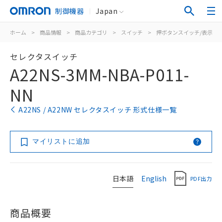
制御機器
Japan
ホーム
>
商品情報
>
商品カテゴリ
>
スイッチ
>
押ボタンスイッチ/表示灯
セレクタスイッチ
A22NS-3MM-NBA-P011-
NN
A22NS / A22NW セレクタスイッチ 形式仕様一覧
マイリストに追加
日本語
English
PDF出力
商品概要