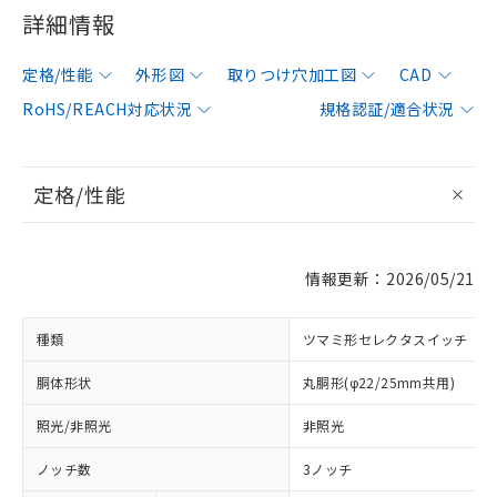
詳細情報
定格/性能
外形図
取りつけ穴加工図
CAD
RoHS/REACH対応状況
規格認証/適合状況
定格/性能
情報更新：2026/05/21
種類
ツマミ形セレクタスイッチ
胴体形状
丸胴形(φ22/25mm共用)
照光/非照光
非照光
ノッチ数
3ノッチ