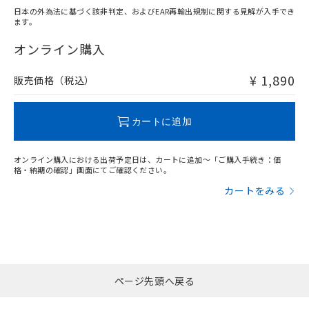
日本の外為法に基づく該非判定、およびEAR再輸出規制に関する見解が入手でき
ます。
"対応済み"や非含有の記載がされた商品であっても、流通
在庫等で未対応品が混在する可能性があります。
オンライン購入
非含有品が必要な際は、弊社営業部門もしくは販売店へお
問い合わせください。
¥ 1,890
販売価格（税込）
この製品のRoHS/REACH対応状況ページへ
カートに追加
オンライン購入における出荷予定日は、カートに追加～「ご購入手続き：価
格・納期の確認」画面にてご確認ください。
カートをみる
ページ先頭へ戻る