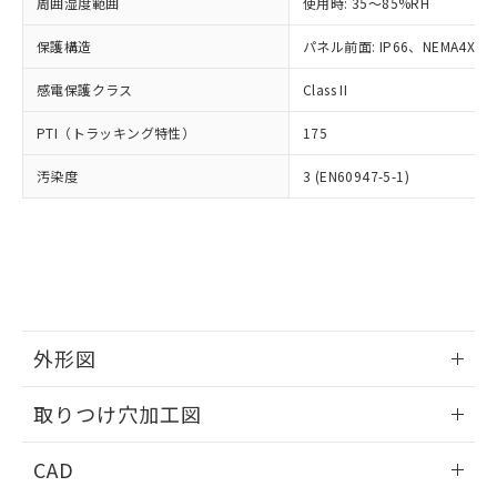
ご相談ください。
周囲湿度範囲
使用時: 35～85%RH
適用除外項目は除く。
ル、化学兵器、生物兵器またはその他
－
在庫なし(最新の在庫状況につ
オムロン制御機器販売店や当社販売拠
フタル酸エステル類の４物質については閾値を超える意
武器並びにこれらの製造装置等に一切
いては、お客様のお取引先、ま
図的な使用がないことを確認しています。
保護構造
パネル前面: IP66、NEMA4X, N
点は「
販売ネットワーク
」をご確認
※2 環境保護使用期限
使用いたしません。
たはお客様担当のオムロン制御
ください。
当社は、貴社製品を第三者に販売する
感電保護クラス
Class II
機器販売店・当社販売員にご確
在庫状況および標準価格結果を当社の
※2 対応予定月
「ｅ」：有害物質（10物質）のすべてが基
場合は、上記1、2および3の内容を当
認ください)
事前の承諾なく第三者に漏洩または開
準値以下であることを示します。
PTI（トラッキング特性）
175
該第三者に通知します。また当社は、
示しないようお願いします。
部品在庫の切り替え状況などにより、予定
「10」：通常の使用状況下において有害物
販売先および販売に係わる関係者が違
マイパーツ機能（部品リスト作成サー
空
受注生産機種、また在庫状況の
汚染度
3 (EN60947-5-1)
月が前後することがあります。
質が外部に漏えいし、環境に深刻な影響を
法に輸出するおそれがある場合は、取
ビス）をご利用いただくには、I-Web
白
情報を公開していない機種
及ぼさない年数を意味します。
り引きをいたしません。
メンバーズにご登録されている必要が
「－」：未確認です。当社販売部門へお問
あります。
い合わせください。
お客様が当ウェブサイト上で当社にご
※3 非含有証明書ダウンロード
登録された部品リストについて、当社
および当社の共同利用者が、当社の製
下記の非含有証明書をダウンロードするこ
品・サービスに関するお客様との取
とができます。
合意する
キャンセル
引・商談に必要な範囲で利用すること
外形図
をご了承ください。
EU RoHS指令（10物質）の非含有証明書
※当社の共同利用者とは、
情報更新：2026/05/21
"個人情報
取りつけ穴加工図
51物質の非含有証明書（当社基準）
の共同利用に関して"
の「1.共同利
※本証明書は発行日時点で非含有を証明す
用者の範囲」に記載されている法人を
情報更新：2026/05/21
るもので、過去に遡って非含有を証明する
CAD
指します。
ものではありません。