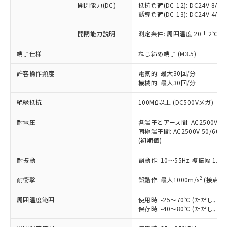
開閉能力(DC)
抵抗負荷(DC-12): DC24V 8A/DC
商品です。
誘導負荷(DC-13): DC24V 4A/DC
対応予定なし：EU RoHS指令（10物質）の
以下の条件をお読みいただき、同意のうえ
非含有に非対応の商品で、対応品を出す予
開閉能力説明
測定条件: 周囲温度 20±2℃、
ご利用ください。
定はありません。
調査・確認中：EU RoHS指令（10物質）の
端子仕様
ねじ締め端子 (M3.5)
本サービスは、当社制御機器事業取扱
※1 中国RoHS○×表
非含有の対応状況を調査中または確認中の
商品の当社在庫状況および標準価格
許容操作頻度
商品です。
電気的: 最大30回/分
(税抜)を提供させていただくもので
「○」：最大均質材料含有率が中国RoHSの
機械的: 最大30回/分
非該当品：ライセンス料など無形物で、有
す。
基準値以下であることを示します。
害物質有無と関係のない商品です。
当社制御機器事業取扱商品の中には、
絶縁抵抗
100MΩ以上 (DC500Vメガ)
「×」：最大均質材料含有率が中国RoHSの
仕入先様の事情により、非含有部品として
本サービスの対象外となる商品もある
基準値を超えていることを示します。
いたものが、含有品と判明した場合などや
当社は、これら貴社製品のうち、外国
ことをご了承ください。
耐電圧
各端子とアース間: AC2500V 50/
「－」：未確認です。当社販売部門へお問
むを得ず変更することがあります。
為替および外国貿易法に定める商品
同極端子間: AC2500V 50/60Hz
在庫状況および標準価格照会結果は、
い合わせください。
（以下｢規制貨物等」という）を輸出
(初期値)
記載している更新日時点での社内デー
*EU RoHS指令（10物質）：
または国外への提供する場合は、日本
記
タに基づき作成されるものであり、閲
説明
鉛(Pb) 1000ppm以下、 水銀(Hg) 1000ppm以下、 カド
*中国RoHS10物質の基準値 (GB/T26572)：
耐振動
誤動作: 10～55Hz 複振幅 1.
国政府の輸出許可(または役務取引許
号
覧された時点での実際の在庫および標
ミウム(Cd) 100ppm以下、
Pb(鉛) :1000ppm、 Hg(水銀) : 1000ppm、 Cd(カドミウ
可)を取得するなどの必要な手続きを
六価クロム(Cr(Ⅵ)) 1000ppm以下、ポリ臭化ビフェニル
ム) : 100ppm、
準価格とは異なる場合があることをご
類(PBB) 1000ppm以下、ポリ臭化ジフェニルエーテル類
2
耐衝撃
誤動作: 最大1000m/s
(接点開
Cr(Ⅵ)(六価クロム) : 1000ppm、 PBBs(ポリ臭化ビフェ
とります。
了承ください。
(PBDE) 1000ppm以下、フタル酸ビス(2-エチルヘキシ
○
一定数以上の在庫あり
ニル類) : 1000ppm、 PBDEs(ポリ臭化ジフェニルエーテ
当社は規制貨物を破棄する場合は、完
ル) (DEHP)(別名：DOP) 1000ppm以下、フタル酸ブチ
正式な納期状況および標準価格はお客
ル類) : 1000ppm、
周囲温度範囲
使用時: -25～70℃ (ただし
ルベンジル（BBP） 1000ppm以下、フタル酸ジブチル
全に破砕するなど、違法に輸出されな
DBP(フタル酸ジブチル) : 1000ppm、 DIBP(フタル酸ジ
様のお取引先、またはお客様担当のオ
保存時: -40～80℃ (ただし
（DBP） 1000ppm以下、フタル酸ジイソブチル
イソブチル) : 1000ppm、 BBP(フタル酸ブチルベンジ
△
一定数には満たないが在庫あり
いよう必要な手段を講じます。
ムロン制御機器販売店・当社販売員に
(DIBP) 1000ppm以下
ル) : 1000ppm、
当社は貴社製品を、核兵器、ミサイ
但し、RoHS指令で産業用監視および制御機器に対する
DEHP(フタル酸ビス(2-エチルヘキシル)) : 1000ppm