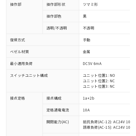
操作部
操作部形状
ツマミ形
操作部色
黒
透明/不透明
不透明
復帰方式
手動
ベゼル材質
金属
最小適用負荷
DC5V 6mA
スイッチユニット構成
ユニット位置1: NO
ユニット位置2: NC
ユニット位置3: NC
※1 対応状況
接点定格
接点構成
1a+2b
対応済み：EU RoHS指令（10物質）の
定格通電電流
10A
非含有に対応した製品が提供可能な商品で
開閉能力(AC)
抵抗負荷(AC-12): AC24V 10A/A
す。
誘導負荷(AC-15): AC24V 10A/AC
対応予定：EU RoHS指令（10物質）の非含
ご利用条件
有に対応した製品に切り替える予定のある