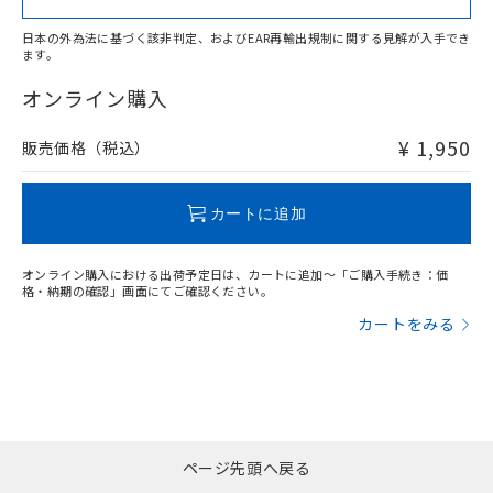
日本の外為法に基づく該非判定、およびEAR再輸出規制に関する見解が入手でき
ます。
"対応済み"や非含有の記載がされた商品であっても、流通
在庫等で未対応品が混在する可能性があります。
オンライン購入
非含有品が必要な際は、弊社営業部門もしくは販売店へお
問い合わせください。
¥ 1,950
販売価格（税込）
この製品のRoHS/REACH対応状況ページへ
カートに追加
オンライン購入における出荷予定日は、カートに追加～「ご購入手続き：価
格・納期の確認」画面にてご確認ください。
カートをみる
ページ先頭へ戻る