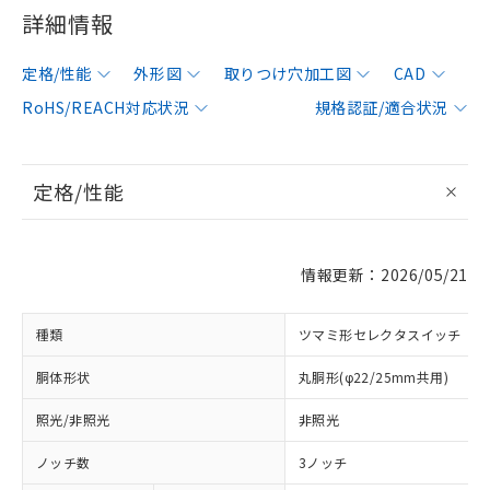
詳細情報
定格/性能
外形図
取りつけ穴加工図
CAD
RoHS/REACH対応状況
規格認証/適合状況
定格/性能
情報更新：2026/05/21
種類
ツマミ形セレクタスイッチ
胴体形状
丸胴形(φ22/25mm共用)
照光/非照光
非照光
ノッチ数
3ノッチ