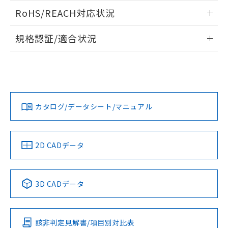
また、RoHS指令のフタル酸エステル類４
ログイン/会員登録いただくと、CADデータをダウンロー
RoHS/REACH対応状況
物質の対応では、対応完了までの期間は出
ドすることができます。
荷製品に未対応品が混在することから備考
情報更新：2026/7/29
欄に対応日を記載しておりました。
規格認証/適合状況
既に当社にて対応品への在庫切替を完了
ログイン/会員登録
EU RoHS
注意事項・凡例
していることから、特段のことがない限
UL認証
CSA認証
CEマーキング
り、2022年1月12日より割愛しておりま
す。
Yes
Yes
Yes
対応状況
対応予定月
※1
※2
ダウンロードデータをご利用いただく前に、以下を必ずお読
みください。
カタログ/データシート/マニュアル
対応済み
ソフトウェアの使用条件
LR型式承認
DNV型式承認
BV型式承認
KR型式承
（イギリス
（ノルウェー
（フランス
（韓国
船舶規格）
船舶規格）
船舶規格）
船舶規格
中国 RoHS
注意事項・凡例
2D CADデータ
No
No
No
No
中国 RoHS表
※1 ※2
3D CADデータ
この製品の規格認証/適合状況ページへ
Pb
Hg
Cd
Cr(VI)
その他の認証はこちらのページからご検索ください
該非判定見解書/項目別対比表
O
O
O
O