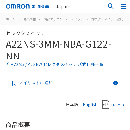
制御機器
Japan
ホーム
>
商品情報
>
商品カテゴリ
>
スイッチ
>
押ボタンスイッチ/表示灯
セレクタスイッチ
A22NS-3MM-NBA-G122-
NN
A22NS / A22NW セレクタスイッチ 形式仕様一覧
マイリストに追加
日本語
English
PDF出力
商品概要