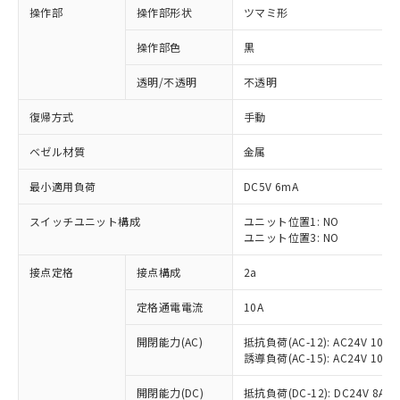
操作部
操作部形状
ツマミ形
操作部色
黒
透明/不透明
不透明
復帰方式
手動
ベゼル材質
金属
最小適用負荷
DC5V 6mA
スイッチユニット構成
ユニット位置1: NO
ユニット位置3: NO
接点定格
接点構成
2a
※1 対応状況
定格通電電流
10A
対応済み：EU RoHS指令（10物質）の
非含有に対応した製品が提供可能な商品で
開閉能力(AC)
抵抗負荷(AC-12): AC24V 10A/A
す。
誘導負荷(AC-15): AC24V 10A/AC
対応予定：EU RoHS指令（10物質）の非含
ご利用条件
有に対応した製品に切り替える予定のある
開閉能力(DC)
抵抗負荷(DC-12): DC24V 8A/DC