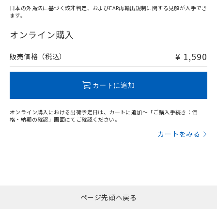
日本の外為法に基づく該非判定、およびEAR再輸出規制に関する見解が入手でき
ます。
"対応済み"や非含有の記載がされた商品であっても、流通
在庫等で未対応品が混在する可能性があります。
オンライン購入
非含有品が必要な際は、弊社営業部門もしくは販売店へお
問い合わせください。
¥ 1,590
販売価格（税込）
この製品のRoHS/REACH対応状況ページへ
カートに追加
オンライン購入における出荷予定日は、カートに追加～「ご購入手続き：価
格・納期の確認」画面にてご確認ください。
カートをみる
ページ先頭へ戻る