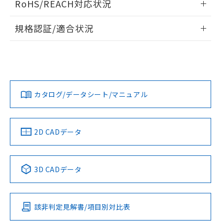
RoHS/REACH対応状況
ドすることができます。
物質の対応では、対応完了までの期間は出
荷製品に未対応品が混在することから備考
情報更新：2026/7/29
規格認証/適合状況
欄に対応日を記載しておりました。
既に当社にて対応品への在庫切替を完了
ログイン/会員登録
EU RoHS
注意事項・凡例
UL認証
していることから、特段のことがない限
CSA認証
CEマーキング
り、2022年1月12日より割愛しておりま
Yes
Yes
Yes
す。
対応状況
対応予定月
※1
※2
ダウンロードデータをご利用いただく前に、以下を必ずお読
みください。
カタログ/データシート/マニュアル
対応済み
ソフトウェアの使用条件
LR型式承認
DNV型式承認
BV型式承認
KR型式承
（イギリス
（ノルウェー
（フランス
（韓国
船舶規格）
船舶規格）
船舶規格）
船舶規格
中国 RoHS
注意事項・凡例
2D CADデータ
No
No
No
No
中国 RoHS表
※1 ※2
3D CADデータ
この製品の規格認証/適合状況ページへ
Pb
Hg
Cd
Cr(VI)
その他の認証はこちらのページからご検索ください
該非判定見解書/項目別対比表
O
O
O
O