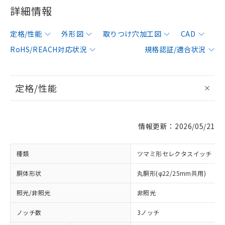
詳細情報
定格/性能
外形図
取りつけ穴加工図
CAD
RoHS/REACH対応状況
規格認証/適合状況
定格/性能
情報更新：2026/05/21
種類
ツマミ形セレクタスイッチ
胴体形状
丸胴形(φ22/25mm共用)
照光/非照光
非照光
ノッチ数
3ノッチ