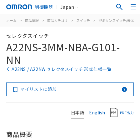
制御機器
Japan
ホーム
>
商品情報
>
商品カテゴリ
>
スイッチ
>
押ボタンスイッチ/表示灯
セレクタスイッチ
A22NS-3MM-NBA-G101-
NN
A22NS / A22NW セレクタスイッチ 形式仕様一覧
マイリストに追加
日本語
English
PDF出力
商品概要