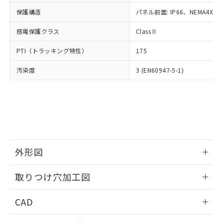
適用除外項目は除く。
ル、化学兵器、生物兵器またはその他
－
在庫なし(最新の在庫状況につ
オムロン制御機器販売店や当社販売拠
フタル酸エステル類の４物質については閾値を超える意
保護構造
パネル前面: IP66、NEMA4X, N
武器並びにこれらの製造装置等に一切
いては、お客様のお取引先、ま
図的な使用がないことを確認しています。
点は「
販売ネットワーク
」をご確認
※2 環境保護使用期限
使用いたしません。
たはお客様担当のオムロン制御
ください。
感電保護クラス
Class II
当社は、貴社製品を第三者に販売する
機器販売店・当社販売員にご確
在庫状況および標準価格結果を当社の
※2 対応予定月
「ｅ」：有害物質（10物質）のすべてが基
場合は、上記1、2および3の内容を当
認ください)
事前の承諾なく第三者に漏洩または開
PTI（トラッキング特性）
175
準値以下であることを示します。
該第三者に通知します。また当社は、
示しないようお願いします。
部品在庫の切り替え状況などにより、予定
「10」：通常の使用状況下において有害物
販売先および販売に係わる関係者が違
マイパーツ機能（部品リスト作成サー
汚染度
3 (EN60947-5-1)
空
受注生産機種、また在庫状況の
月が前後することがあります。
質が外部に漏えいし、環境に深刻な影響を
法に輸出するおそれがある場合は、取
ビス）をご利用いただくには、I-Web
白
情報を公開していない機種
及ぼさない年数を意味します。
り引きをいたしません。
メンバーズにご登録されている必要が
「－」：未確認です。当社販売部門へお問
あります。
い合わせください。
お客様が当ウェブサイト上で当社にご
※3 非含有証明書ダウンロード
登録された部品リストについて、当社
および当社の共同利用者が、当社の製
下記の非含有証明書をダウンロードするこ
品・サービスに関するお客様との取
とができます。
外形図
合意する
キャンセル
引・商談に必要な範囲で利用すること
をご了承ください。
情報更新：2026/05/21
EU RoHS指令（10物質）の非含有証明書
※当社の共同利用者とは、
"個人情報
取りつけ穴加工図
51物質の非含有証明書（当社基準）
の共同利用に関して"
の「1.共同利
※本証明書は発行日時点で非含有を証明す
情報更新：2026/05/21
用者の範囲」に記載されている法人を
CAD
るもので、過去に遡って非含有を証明する
指します。
ものではありません。
ログイン/会員登録いただくと、CADデータをダウンロー
また、RoHS指令のフタル酸エステル類４