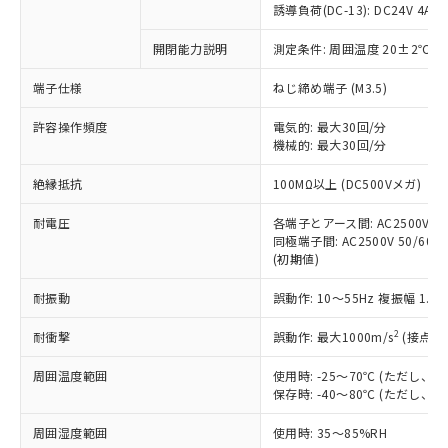
商品です。
誘導負荷(DC-13): DC24V 4A/DC
対応予定なし：EU RoHS指令（10物質）の
以下の条件をお読みいただき、同意のうえ
開閉能力説明
測定条件: 周囲温度 20±2℃、
非含有に非対応の商品で、対応品を出す予
ご利用ください。
定はありません。
端子仕様
ねじ締め端子 (M3.5)
調査・確認中：EU RoHS指令（10物質）の
本サービスは、当社制御機器事業取扱
※1 中国RoHS○×表
非含有の対応状況を調査中または確認中の
商品の当社在庫状況および標準価格
許容操作頻度
電気的: 最大30回/分
商品です。
機械的: 最大30回/分
(税抜)を提供させていただくもので
「○」：最大均質材料含有率が中国RoHSの
非該当品：ライセンス料など無形物で、有
す。
基準値以下であることを示します。
害物質有無と関係のない商品です。
絶縁抵抗
100MΩ以上 (DC500Vメガ)
当社制御機器事業取扱商品の中には、
「×」：最大均質材料含有率が中国RoHSの
仕入先様の事情により、非含有部品として
本サービスの対象外となる商品もある
基準値を超えていることを示します。
いたものが、含有品と判明した場合などや
耐電圧
各端子とアース間: AC2500V 50/
当社は、これら貴社製品のうち、外国
ことをご了承ください。
「－」：未確認です。当社販売部門へお問
むを得ず変更することがあります。
同極端子間: AC2500V 50/60Hz
為替および外国貿易法に定める商品
在庫状況および標準価格照会結果は、
い合わせください。
(初期値)
（以下｢規制貨物等」という）を輸出
記載している更新日時点での社内デー
*EU RoHS指令（10物質）：
または国外への提供する場合は、日本
記
タに基づき作成されるものであり、閲
説明
耐振動
誤動作: 10～55Hz 複振幅 1.
鉛(Pb) 1000ppm以下、 水銀(Hg) 1000ppm以下、 カド
*中国RoHS10物質の基準値 (GB/T26572)：
国政府の輸出許可(または役務取引許
号
覧された時点での実際の在庫および標
ミウム(Cd) 100ppm以下、
Pb(鉛) :1000ppm、 Hg(水銀) : 1000ppm、 Cd(カドミウ
可)を取得するなどの必要な手続きを
六価クロム(Cr(Ⅵ)) 1000ppm以下、ポリ臭化ビフェニル
ム) : 100ppm、
準価格とは異なる場合があることをご
2
耐衝撃
誤動作: 最大1000m/s
(接点開
類(PBB) 1000ppm以下、ポリ臭化ジフェニルエーテル類
Cr(Ⅵ)(六価クロム) : 1000ppm、 PBBs(ポリ臭化ビフェ
とります。
了承ください。
(PBDE) 1000ppm以下、フタル酸ビス(2-エチルヘキシ
○
一定数以上の在庫あり
ニル類) : 1000ppm、 PBDEs(ポリ臭化ジフェニルエーテ
当社は規制貨物を破棄する場合は、完
ル) (DEHP)(別名：DOP) 1000ppm以下、フタル酸ブチ
周囲温度範囲
使用時: -25～70℃ (ただし
正式な納期状況および標準価格はお客
ル類) : 1000ppm、
ルベンジル（BBP） 1000ppm以下、フタル酸ジブチル
全に破砕するなど、違法に輸出されな
DBP(フタル酸ジブチル) : 1000ppm、 DIBP(フタル酸ジ
保存時: -40～80℃ (ただし
様のお取引先、またはお客様担当のオ
（DBP） 1000ppm以下、フタル酸ジイソブチル
イソブチル) : 1000ppm、 BBP(フタル酸ブチルベンジ
△
一定数には満たないが在庫あり
いよう必要な手段を講じます。
ムロン制御機器販売店・当社販売員に
(DIBP) 1000ppm以下
ル) : 1000ppm、
周囲湿度範囲
使用時: 35～85%RH
当社は貴社製品を、核兵器、ミサイ
但し、RoHS指令で産業用監視および制御機器に対する
DEHP(フタル酸ビス(2-エチルヘキシル)) : 1000ppm
ご相談ください。