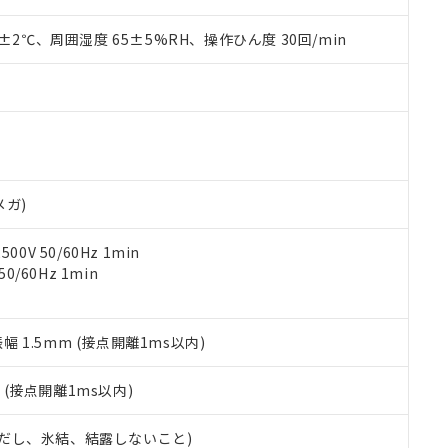
みいただき、同意のうえご利用ください。
材料含有率が中国RoHSの基準値以下であることを示します。
材料含有率が中国RoHSの基準値を超えていることを示します。
0±2℃、周囲湿度 65±5%RH、操作ひん度 30回/min
、当社制御機器事業取扱商品の当社在庫状況および標準価格(税抜)
ら貴社製品のうち、外国為替および外国貿易法に定める商品（以下｢
質）：
す。当社販売部門へお問い合わせください。
 水銀(Hg) 1000ppm以下、 カドミウム(Cd) 100ppm以下、
たは国外への提供する場合は、日本国政府の輸出許可(または役務取
000ppm以下、ポリ臭化ビフェニル類(PBB) 1000ppm以下、ポリ臭化ジフェニルエーテル類(P
事業取扱商品の中には、本サービスの対象外となる商品もあること
手続きをとります。
キシル) (DEHP)(別名：DOP) 1000ppm以下、フタル酸ブチルベンジル（BBP） 100
(GB/T26572)：
以下、フタル酸ジイソブチル (DIBP) 1000ppm以下
び標準価格照会結果は、記載している更新日時点での社内データに
物を破棄する場合は、完全に破砕するなど、違法に輸出されないよ
(水銀) : 1000ppm、 Cd(カドミウム) : 100ppm、
業用監視および制御機器に対する適用除外項目は除く。
覧された時点での実際の在庫および標準価格とは異なる場合がある
1000ppm、 PBBs(ポリ臭化ビフェニル類) : 1000ppm、 PBDEs(ポリ臭化ジフェニルエーテル類
物質については閾値を超える意図的な使用がないことを確認しています。
上の在庫あり
 1000ppm、 DIBP(フタル酸ジイソブチル) : 1000ppm、 BBP(フタル酸ブチルベンジル) :
品を、核兵器、ミサイル、化学兵器、生物兵器またはその他武器並
チルヘキシル)) : 1000ppm
況および標準価格はお客様のお取引先、またはお客様担当のオムロ
用いたしません。
ご相談ください。
は満たないが在庫あり
製品を第三者に販売する場合は、上記1、2および3の内容を当該第
メガ)
機器販売店や当社販売拠点は「
販売ネットワーク
」をご確認くだ
販売先および販売に係わる関係者が違法に輸出するおそれがある場
用期限
び標準価格結果を当社の事前の承諾なく第三者に漏洩または開示し
え状況などにより、予定月が前後することがあります。
(最新の在庫状況については、お客様のお取引先、またはお客様担当
0V 50/60Hz 1min
（10物質）のすべてが基準値以下であることを示します。
店・当社販売員にご確認ください)
0/60Hz 1min
能（部品リスト作成サービス）をご利用いただくには、I-Webメン
使用状況下において有害物質が外部に漏えいし、環境に深刻な影響を
あります。
機種、また在庫状況の情報を公開していない機種
ェブサイト上で当社にご登録された部品リストについて、当社およ
書ダウンロード
す。当社販売部門へお問い合わせください。
品・サービスに関するお客様との取引・商談に必要な範囲で利用す
振幅 1.5mm (接点開離1ms以内)
合意する
キャンセル
書をダウンロードすることができます。
利用者とは、
"個人情報の共同利用に関して"
の「1.共同利用者の
2
(接点開離1ms以内)
します。
10物質）の非含有証明書
明書（当社基準）
 (ただし、氷結、結露しないこと)
日時点で非含有を証明するもので、過去に遡って非含有を証明するも