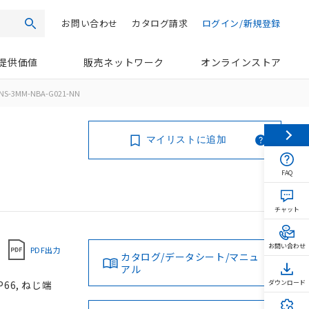
お問い合わせ
カタログ請求
ログイン/新規登録
検索
提供価値
販売ネットワーク
オンラインストア
NS-3MM-NBA-G021-NN
マイリストに追加
FAQ
チャット
お問い合わせ
PDF出力
カタログ/データシート/マニュ
アル
66, ねじ端
ダウンロード