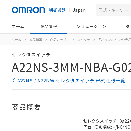
制御機器
Japan
ホーム
商品情報
ソリューション
ダ
ホーム
>
商品情報
>
商品カテゴリ
>
スイッチ
>
押ボタンスイッチ/表
セレクタスイッチ
A22NS-3MM-NBA-G0
A22NS / A22NW セレクタスイッチ 形式仕様一覧
商品概要
セレクタスイッチ（φ22）,
子台, 接点構成: -/NC/NO