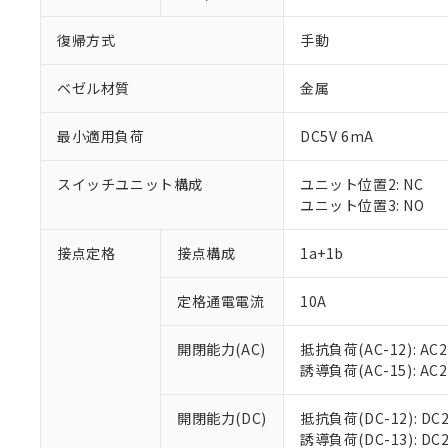
復帰方式
手動
ベゼル材質
金属
最小適用負荷
DC5V 6mA
スイッチユニット構成
ユニット位置2: NC
ユニット位置3: NO
接点定格
接点構成
1a+1b
※1 対応状況
定格通電電流
10A
対応済み：EU
対応予定：EU R
開閉能力(AC)
抵抗負荷(AC-12): AC24
対応予定なし：EU
誘導負荷(AC-15): AC24V
調査・確認中：EU
ご利用条件
非該当品：ライセ
開閉能力(DC)
抵抗負荷(DC-12): DC24
※1 中国RoHS
仕入先様の事情に
誘導負荷(DC-13): DC24