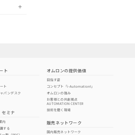
2026/7/29
ート
オムロンの提供価値
目指す姿
ポート
コンセプト「i-Automation!」
ジャパンデスク
オムロンの強み
お客様との共創拠点
AUTOMATION CENTER
DIBP
BBP
DEHP
環境保護
技術を磨く現場
・セミナ
状況ページへ
使用期限
検索ください
案内
販売ネットワーク
講する
O
O
O
e
国内販売ネットワーク
ス一覧（PDF）