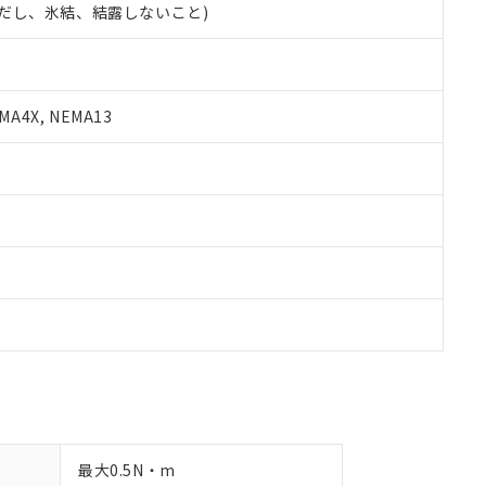
 (ただし、氷結、結露しないこと)
令のフタル酸エステル類４物質の対応では、対応完了までの期間は出
備考欄に対応日を記載しておりました。
品への在庫切替を完了していることから、特段のことがない限り、20
す。
A4X, NEMA13
最大0.5N・m