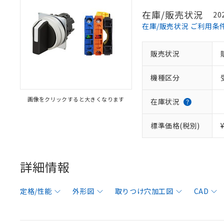
在庫/販売状況
20
在庫/販売状況 ご利用条
販売状況
機種区分
画像をクリックすると大きくなります
在庫状況
標準価格(税別)
詳細情報
定格/性能
外形図
取りつけ穴加工図
CAD