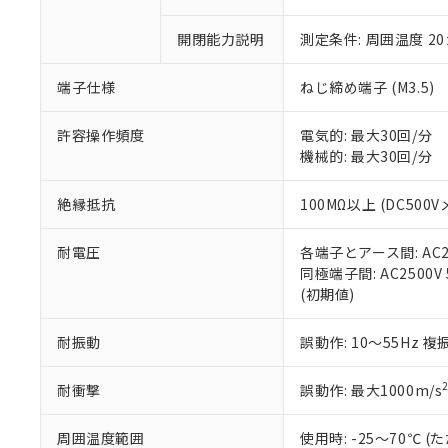
があります。
以下の条件をお読
「○」：最大均質
「×」：最大均質
開閉能力説明
測定条件: 周囲温度 2
本サービスは
当社は、これ
*EU RoHS指令（10物
「－」：未確認で
鉛(Pb) 1000ppm以下、
くものです。
う）を輸出ま
記
説明
六価クロム(Cr(Ⅵ)) 1
端子仕様
ねじ締め端子 (M3.5)
当社制御機器
などの必要な
フタル酸ビス(2-エチルヘ
号
*中国RoHS10物質の基準値 
ル（DBP） 1000ppm
在庫状況およ
当社は規制貨
Pb(鉛) :1000ppm、 Hg
但し、RoHS指令で産
のであり、閲
ます。
Cr(Ⅵ)(六価クロム) : 
許容操作頻度
電気的: 最大30回/分
フタル酸エステル類の４
○
一定数以
DBP(フタル酸ジブチル) :
い。
当社は貴社製
機械的: 最大30回/分
DEHP(フタル酸ビス(2-エ
正式な納期状
置等に一切使
当社販売員に
※2 対応予定月
△
一定数に
当社は、貴社
絶縁抵抗
100MΩ以上 (DC500V
オムロン制御
また当社は、
※2 環境保護使
在庫状況およ
部品在庫の切り替
たしません。
－
在庫なし
耐電圧
各端子とアース間: AC250
す。
「ｅ」：有害物質
機器販売
同極端子間: AC2500V 5
マイパーツ機
「10」：通常の
(初期値)
ている必要が
味します。
空
受注生産
お客様が当ウ
※3 非含有証明
「－」：未確認で
白
が、当社の製
耐振動
誤動作: 10～55Hz 複
さい。
下記の非含有証明
※当社の共同
耐衝撃
誤動作: 最大1000m/s
いる法人を指
EU RoHS指令（
51物質の非含有証
周囲温度範囲
使用時: -25～70℃
※本証明書は発行