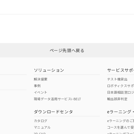
情報更新：
ログイン/会員登録
CCC認証
電波法
みください。
Yes
N/A
非含有証明書
※3
ページ先頭へ戻る
ダウンロードはこちら
型式承認
NK型式承認
ABS型式承認
韓国
（日本
（アメリカ
ソリューション
サービスサポ
舶規格）
船舶規格）
船舶規格）
解決提案
テスト機貸出
事例
ロボティクスサ
No
No
イベント
日本語相談窓口
現場データ活用サービスi-BELT
輸出該非判定
I)
PBBs
PBDEs
DBP
ダウンロードセンタ
eラーニング
この製品の規格認証/適合
その他の認証はこちらのページからご
カタログ
eラーニングのご
マニュアル
コースを選んで受
O
O
O
2D CAD
eラーニングコー