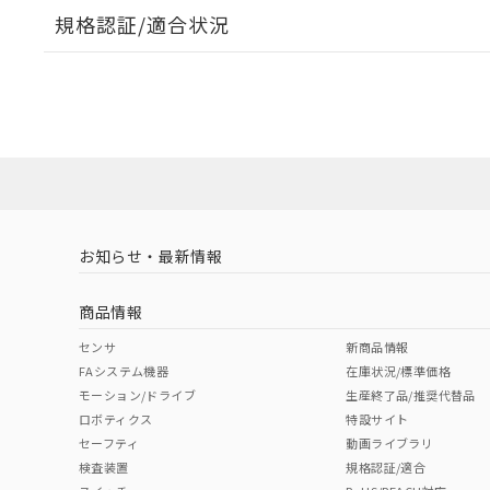
規格認証/適合状況
EU RoHS
注意事項・凡例
UL認証
CSA認証
CEマーキング
ダウンロードデータをご利用いただく前に、以下を必ずお読
Yes
Yes
Yes
対応状況
対応予定月
※1
※2
ソフトウェアの使用条件
対応済み
LR型式承認
DNV型式承認
BV型式承認
KR
（イギリス
（ノルウェー
（フランス
（
お知らせ・最新情報
中国 RoHS
注意事項・凡例
船舶規格）
船舶規格）
船舶規格）
船
商品情報
No
No
No
No
中国 RoHS表
※1 ※2
センサ
新商品情報
FAシステム機器
在庫状況/標準価格
Pb
Hg
Cd
Cr(V
モーション/ドライブ
生産終了品/推奨代替品
ロボティクス
特設サイト
セーフティ
動画ライブラリ
検査装置
規格認証/適合
O
O
O
O