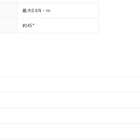
最大0.6N・m
約45°
情報更新：2
情報更新：2
ードすることができます。