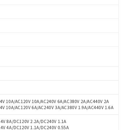
 RoHS指令（10物質）の非含有に対応した製品が提供可能な商品です
oHS指令（10物質）の非含有に対応した製品に切り替える予定のある
V 10A/AC120V 10A/AC240V 6A/AC380V 2A/AC440V 2A
 RoHS指令（10物質）の非含有に非対応の商品で、対応品を出す予
 10A/AC120V 6A/AC240V 3A/AC380V 1.9A/AC440V 1.6A
 RoHS指令（10物質）の非含有の対応状況を調査中または確認中の
ンス料など無形物で、有害物質有無と関係のない商品です。
V 8A/DC120V 2.2A/DC240V 1.1A
○×表
より、非含有部品としていたものが、含有品と判明した場合などやむ
V 4A/DC120V 1.1A/DC240V 0.55A