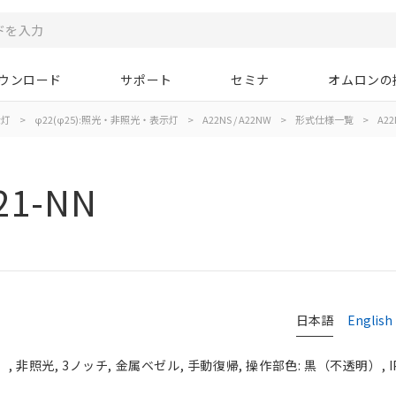
ウンロード
サポート
セミナ
オムロンの
示灯
>
φ22(φ25):照光・非照光・表示灯
>
A22NS / A22NW
>
形式仕様一覧
>
A22
21-NN
日本語
English
 非照光, 3ノッチ, 金属ベゼル, 手動復帰, 操作部色: 黒（不透明）, IP