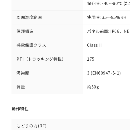
保存時: -40～80℃
また、RoHS指
混在することから
周囲湿度範囲
使用時: 35～85%RH
既に当社にて対応
り割愛しておりま
保護構造
パネル前面: IP66、NEM
感電保護クラス
Class II
PTI（トラッキング特性）
175
汚染度
3 (EN60947-5-1)
質量
約50g
動作特性
もどりの力(RF)