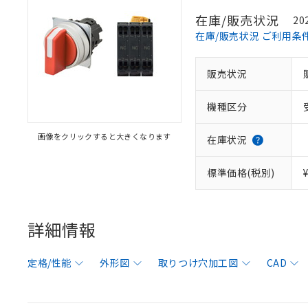
在庫/販売状況
20
在庫/販売状況 ご利用条
販売状況
機種区分
画像をクリックすると大きくなります
在庫状況
標準価格(税別)
詳細情報
定格/性能
外形図
取りつけ穴加工図
CAD