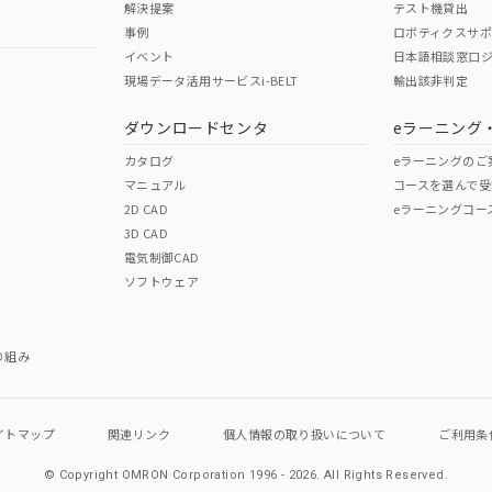
解決提案
テスト機貸出
事例
ロボティクスサ
イベント
日本語相談窓口
現場データ活用サービスi-BELT
輸出該非判定
I)
PBBs
PBDEs
DBP
ダウンロードセンタ
eラーニング
カタログ
eラーニングのご
マニュアル
コースを選んで受
O
O
O
2D CAD
eラーニングコー
3D CAD
電気制御CAD
在庫等で未対応品が混在する可能性があります。
ソフトウェア
問い合わせください。
この製品のRoHS/REACH対応
り組み
イトマップ
関連リンク
個人情報の
取り扱いについて
ご利用条
© Copyright OMRON Corporation 1996 - 2026.
All Rights Reserved.