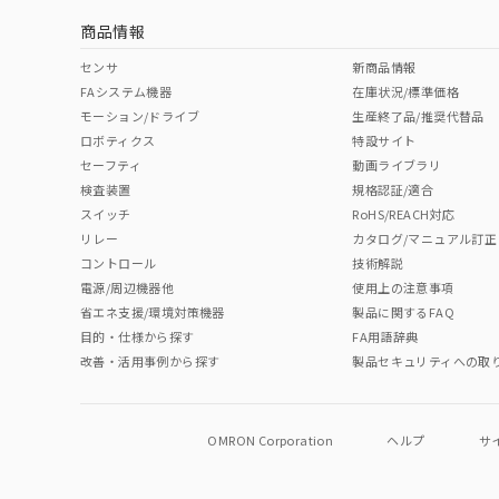
商品情報
中国 RoHS表
※1 ※2
センサ
新商品情報
FAシステム機器
在庫状況/標準価格
Pb
Hg
Cd
Cr(V
モーション/ドライブ
生産終了品/推奨代替品
ロボティクス
特設サイト
セーフティ
動画ライブラリ
検査装置
規格認証/適合
O
O
O
O
スイッチ
RoHS/REACH対応
リレー
カタログ/マニュアル訂正
コントロール
技術解説
"対応済み"や非含有の記載がされた商品であっても、流通
電源/周辺機器他
使用上の注意事項
非含有品が必要な際は、弊社営業部門もしくは販売店へお
省エネ支援/環境対策機器
製品に関するFAQ
目的・仕様から探す
FA用語辞典
改善・活用事例から探す
製品セキュリティへの取
OMRON Corporation
ヘルプ
サ