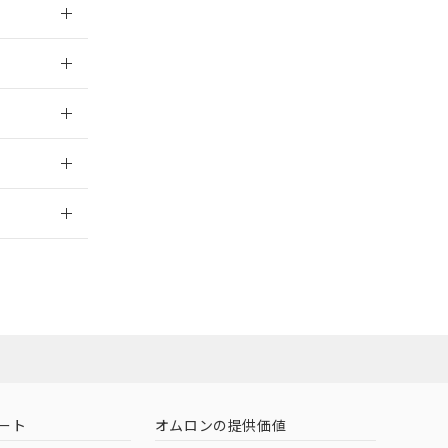
026/05/21
026/05/21
2026/7/29
担当オムロン営
お問い合わせ
ート
オムロンの提供価値