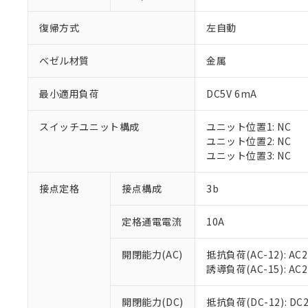
復帰方式
左自動
ベゼル材質
金属
最小適用負荷
DC5V 6mA
※1 対応状況
スイッチユニット構成
ユニット位置1: NC
対応済み：EU
ユニット位置2: NC
対応予定：EU R
ユニット位置3: NC
対応予定なし：EU
調査・確認中：EU
ご利用条件
接点定格
接点構成
3b
非該当品：ライセ
※1 中国RoHS
仕入先様の事情に
定格通電電流
10A
があります。
以下の条件をお読
「○」：最大均質
「×」：最大均質
本サービスは
当社は、これ
*EU RoHS指令（10物
開閉能力(AC)
抵抗負荷(AC-12): AC24
「－」：未確認で
鉛(Pb) 1000ppm以下、
くものです。
う）を輸出ま
誘導負荷(AC-15): AC24V
記
説明
六価クロム(Cr(Ⅵ)) 1
当社制御機器
などの必要な
フタル酸ビス(2-エチルヘ
号
*中国RoHS10物質の基準値 
ル（DBP） 1000ppm
在庫状況およ
当社は規制貨
Pb(鉛) :1000ppm、 Hg
開閉能力(DC)
抵抗負荷(DC-12): DC24
但し、RoHS指令で産