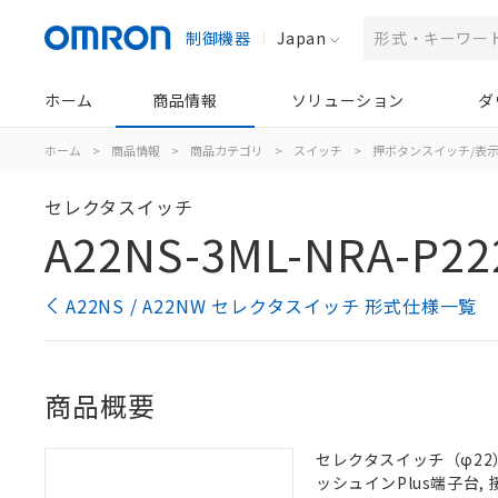
制御機器
Japan
ホーム
商品情報
ソリューション
ダ
ホーム
>
商品情報
>
商品カテゴリ
>
スイッチ
>
押ボタンスイッチ/表
セレクタスイッチ
A22NS-3ML-NRA-P22
A22NS / A22NW セレクタスイッチ 形式仕様一覧
商品概要
セレクタスイッチ（φ22）,
ッシュインPlus端子台, 接