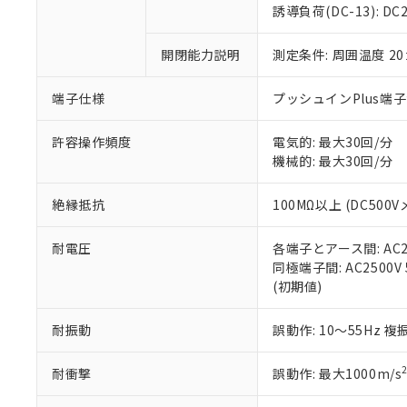
のであり、閲
ます。
Cr(Ⅵ)(六価クロム) : 
フタル酸エステル類の４
誘導負荷(DC-13): DC24
○
一定数以
DBP(フタル酸ジブチル) :
い。
当社は貴社製
DEHP(フタル酸ビス(2-エ
正式な納期状
置等に一切使
開閉能力説明
測定条件: 周囲温度 2
当社販売員に
※2 対応予定月
△
一定数に
当社は、貴社
オムロン制御
また当社は、
※2 環境保護使
在庫状況およ
部品在庫の切り替
たしません。
端子仕様
プッシュインPlus端
－
在庫なし
す。
「ｅ」：有害物質
機器販売
マイパーツ機
「10」：通常の
許容操作頻度
電気的: 最大30回/分
ている必要が
味します。
機械的: 最大30回/分
空
受注生産
お客様が当ウ
※3 非含有証明
「－」：未確認で
白
が、当社の製
絶縁抵抗
100MΩ以上 (DC500V
さい。
下記の非含有証明
※当社の共同
耐電圧
各端子とアース間: AC250
いる法人を指
EU RoHS指令（
同極端子間: AC2500V 5
51物質の非含有証
(初期値)
※本証明書は発行
また、RoHS指
混在することから
耐振動
誤動作: 10～55Hz 複
既に当社にて対応
り割愛しておりま
耐衝撃
誤動作: 最大1000m/s