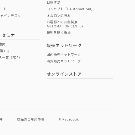
目指す姿
ポート
コンセプト「i-Automation!」
ジャパンデスク
オムロンの強み
お客様との共創拠点
AUTOMATION CENTER
DIBP
BBP
DEHP
環境保護
技術を磨く現場
・セミナ
使用期限
案内
販売ネットワーク
講する
O
O
O
e
国内販売ネットワーク
ス一覧（PDF）
海外販売ネットワーク
オンラインストア
状況ページへ
件
商品のご承諾事項
Facebook