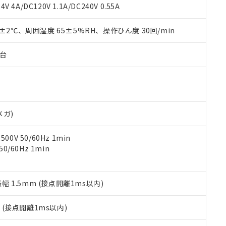
覧された時点での実際の在庫および標準価格とは異なる場合がある
1000ppm、 PBBs(ポリ臭化ビフェニル類) : 1000ppm、 PBDEs(ポリ臭化ジフェニルエーテル類
物質については閾値を超える意図的な使用がないことを確認しています。
V 4A/DC120V 1.1A/DC240V 0.55A
上の在庫あり
 1000ppm、 DIBP(フタル酸ジイソブチル) : 1000ppm、 BBP(フタル酸ブチルベンジル) :
品を、核兵器、ミサイル、化学兵器、生物兵器またはその他武器並
チルヘキシル)) : 1000ppm
況および標準価格はお客様のお取引先、またはお客様担当のオムロ
用いたしません。
0±2℃、周囲湿度 65±5%RH、操作ひん度 30回/min
ご相談ください。
は満たないが在庫あり
製品を第三者に販売する場合は、上記1、2および3の内容を当該第
機器販売店や当社販売拠点は「
販売ネットワーク
」をご確認くだ
販売先および販売に係わる関係者が違法に輸出するおそれがある場
用期限
び標準価格結果を当社の事前の承諾なく第三者に漏洩または開示し
え状況などにより、予定月が前後することがあります。
子台
(最新の在庫状況については、お客様のお取引先、またはお客様担当
（10物質）のすべてが基準値以下であることを示します。
店・当社販売員にご確認ください)
能（部品リスト作成サービス）をご利用いただくには、I-Webメン
使用状況下において有害物質が外部に漏えいし、環境に深刻な影響を
あります。
機種、また在庫状況の情報を公開していない機種
ェブサイト上で当社にご登録された部品リストについて、当社およ
書ダウンロード
す。当社販売部門へお問い合わせください。
品・サービスに関するお客様との取引・商談に必要な範囲で利用す
合意する
キャンセル
メガ)
書をダウンロードすることができます。
利用者とは、
"個人情報の共同利用に関して"
の「1.共同利用者の
0V 50/60Hz 1min
します。
10物質）の非含有証明書
0/60Hz 1min
明書（当社基準）
日時点で非含有を証明するもので、過去に遡って非含有を証明するも
令のフタル酸エステル類４物質の対応では、対応完了までの期間は出
備考欄に対応日を記載しておりました。
振幅 1.5mm (接点開離1ms以内)
品への在庫切替を完了していることから、特段のことがない限り、20
す。
2
(接点開離1ms以内)