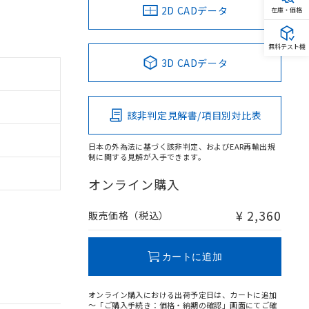
2D CADデータ
在庫・価格
無料テスト機
3D CADデータ
該非判定見解書/項目別対比表
日本の外為法に基づく該非判定、およびEAR再輸出規
制に関する見解が入手できます。
オンライン購入
¥ 2,360
販売価格（税込）
カートに追加
オンライン購入における出荷予定日は、カートに追加
～「ご購入手続き：価格・納期の確認」画面にてご確