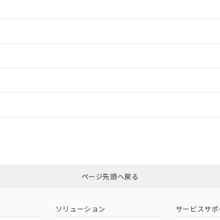
情報更新：2
情報更新：2
ードすることができます。
情報更新：
ログイン/会員登録
合状況については、「カスタマーサポートセンタ お客様相談室」または貴社
みください。
非含有証明書
※3
ページ先頭へ戻る
ダウンロードはこちら
ソリューション
サービスサポ