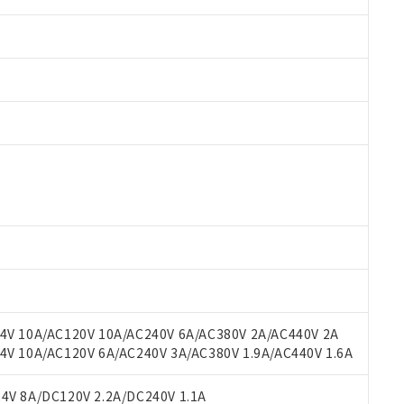
 RoHS指令（10物質）の非含有に対応した製品が提供可能な商品です
oHS指令（10物質）の非含有に対応した製品に切り替える予定のある
 RoHS指令（10物質）の非含有に非対応の商品で、対応品を出す予
 RoHS指令（10物質）の非含有の対応状況を調査中または確認中の
ンス料など無形物で、有害物質有無と関係のない商品です。
○×表
より、非含有部品としていたものが、含有品と判明した場合などやむ
みいただき、同意のうえご利用ください。
材料含有率が中国RoHSの基準値以下であることを示します。
材料含有率が中国RoHSの基準値を超えていることを示します。
、当社制御機器事業取扱商品の当社在庫状況および標準価格(税抜)
ら貴社製品のうち、外国為替および外国貿易法に定める商品（以下｢
質）：
V 10A/AC120V 10A/AC240V 6A/AC380V 2A/AC440V 2A
す。当社販売部門へお問い合わせください。
 水銀(Hg) 1000ppm以下、 カドミウム(Cd) 100ppm以下、
たは国外への提供する場合は、日本国政府の輸出許可(または役務取
 10A/AC120V 6A/AC240V 3A/AC380V 1.9A/AC440V 1.6A
000ppm以下、ポリ臭化ビフェニル類(PBB) 1000ppm以下、ポリ臭化ジフェニルエーテル類(P
事業取扱商品の中には、本サービスの対象外となる商品もあること
手続きをとります。
キシル) (DEHP)(別名：DOP) 1000ppm以下、フタル酸ブチルベンジル（BBP） 100
(GB/T26572)：
以下、フタル酸ジイソブチル (DIBP) 1000ppm以下
び標準価格照会結果は、記載している更新日時点での社内データに
物を破棄する場合は、完全に破砕するなど、違法に輸出されないよ
(水銀) : 1000ppm、 Cd(カドミウム) : 100ppm、
V 8A/DC120V 2.2A/DC240V 1.1A
業用監視および制御機器に対する適用除外項目は除く。