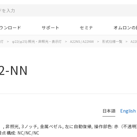
ウンロード
サポート
セミナ
オムロンの
示灯
>
φ22(φ25):照光・非照光・表示灯
>
A22NS / A22NW
>
形式仕様一覧
>
A22
2-NN
日本語
English
 非照光, 3ノッチ, 金属ベゼル, 左に自動復帰, 操作部色: 赤（不透明）, 
点構成: NC/NC/NC