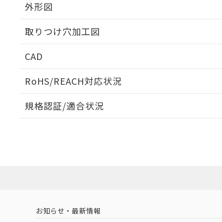
外形図
取りつけ穴加工図
CAD
ログイン/会員登録いただくと、CADデータをダウンロ
RoHS/REACH対応状況
規格認証/適合状況
EU RoHS
注意事項・凡例
A22NS-3ML-NRA-P222-NNについての規格認証/適
業員または販売店にお問い合わせください。
ダウンロードデータをご利用いただく前に、以下を必ずお読
対応状況
対応予定月
※1
※2
ソフトウェアの使用条件
対応済み
お知らせ・最新情報
中国 RoHS
注意事項・凡例