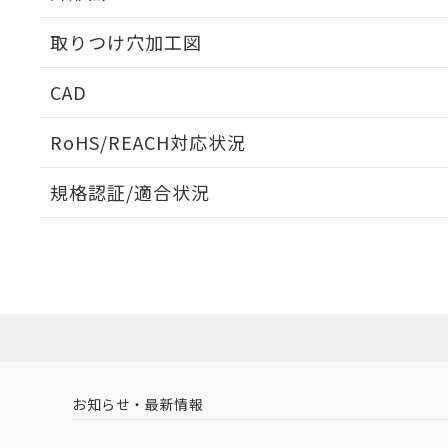
取りつけ穴加工図
CAD
ログイン/会員登録いただくと、CADデータをダウンロ
RoHS/REACH対応状況
規格認証/適合状況
EU RoHS
注意事項・凡例
A22NS-3ML-NRA-P220-NNについての規格認証/適
業員または販売店にお問い合わせください。
ダウンロードデータをご利用いただく前に、以下を必ずお読
対応状況
対応予定月
※1
※2
ソフトウェアの使用条件
対応済み
お知らせ・最新情報
中国 RoHS
注意事項・凡例