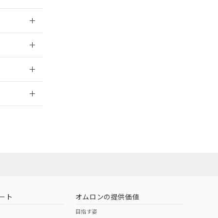
026/05/21
026/05/21
2026/7/29
担当オムロン営
お問い合わせ
ート
オムロンの提供価値
目指す姿