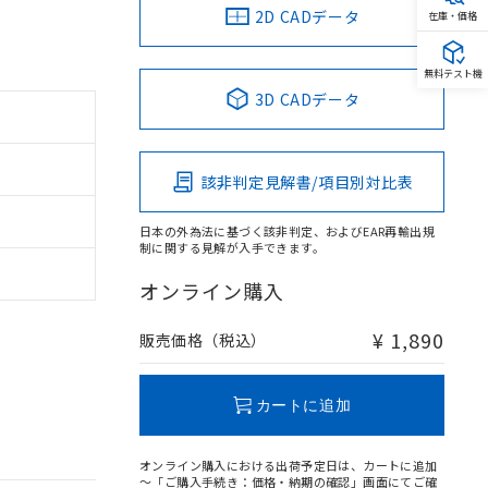
2D CADデータ
在庫・価格
無料テスト機
3D CADデータ
該非判定見解書/項目別対比表
日本の外為法に基づく該非判定、およびEAR再輸出規
制に関する見解が入手できます。
オンライン購入
¥ 1,890
販売価格（税込）
カートに追加
オンライン購入における出荷予定日は、カートに追加
～「ご購入手続き：価格・納期の確認」画面にてご確