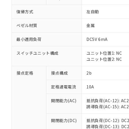
復帰方式
左自動
ベゼル材質
金属
最小適用負荷
DC5V 6mA
※1 対応状況
スイッチユニット構成
ユニット位置1: NC
対応済み：EU
ユニット位置2: NC
対応予定：EU R
対応予定なし：EU
調査・確認中：EU
接点定格
接点構成
2b
ご利用条件
非該当品：ライセ
※1 中国RoHS
仕入先様の事情に
定格通電電流
10A
があります。
以下の条件をお読
「○」：最大均質
「×」：最大均質
開閉能力(AC)
抵抗負荷(AC-12): AC24
本サービスは
当社は、これ
*EU RoHS指令（10物
「－」：未確認で
誘導負荷(AC-15): AC24V
鉛(Pb) 1000ppm以下、
くものです。
う）を輸出ま
記
説明
六価クロム(Cr(Ⅵ)) 1
当社制御機器
などの必要な
フタル酸ビス(2-エチルヘ
号
*中国RoHS10物質の基準値 
ル（DBP） 1000ppm
在庫状況およ
開閉能力(DC)
抵抗負荷(DC-12): DC24
当社は規制貨
Pb(鉛) :1000ppm、 Hg
但し、RoHS指令で産
のであり、閲
誘導負荷(DC-13): DC24
ます。
Cr(Ⅵ)(六価クロム) : 
フタル酸エステル類の４