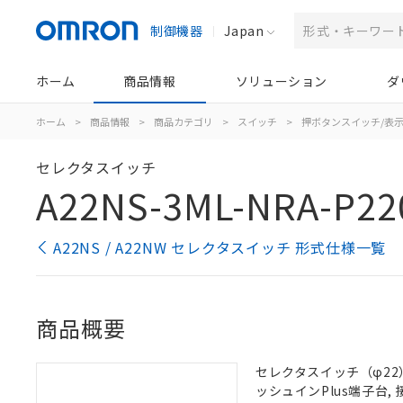
制御機器
Japan
ホーム
商品情報
ソリューション
ダ
ホーム
>
商品情報
>
商品カテゴリ
>
スイッチ
>
押ボタンスイッチ/表
セレクタスイッチ
A22NS-3ML-NRA-P22
A22NS / A22NW セレクタスイッチ 形式仕様一覧
商品概要
セレクタスイッチ（φ22）,
ッシュインPlus端子台, 接