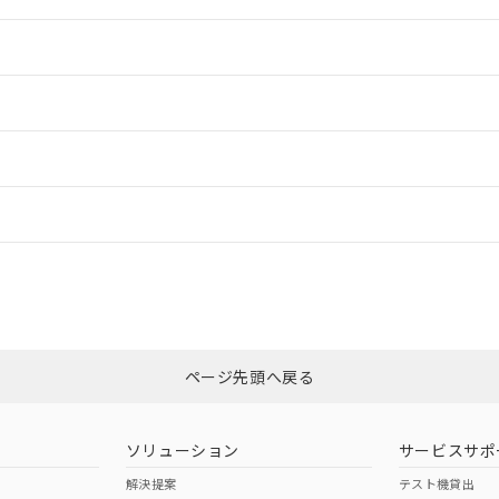
情報更新：2
情報更新：2
ードすることができます。
情報更新：
ログイン/会員登録
合状況については、「カスタマーサポートセンタ お客様相談室」または貴社
みください。
非含有証明書
※3
ページ先頭へ戻る
ダウンロードはこちら
ソリューション
サービスサポ
解決提案
テスト機貸出