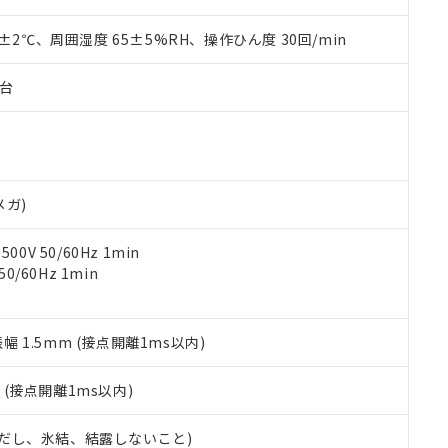
上の在庫あり
 1000ppm、 DIBP(フタル酸ジイソブチル) : 1000ppm、 BBP(フタル酸ブチルベンジル) :
品を、核兵器、ミサイル、化学兵器、生物兵器またはその他武器並
チルヘキシル)) : 1000ppm
況および標準価格はお客様のお取引先、またはお客様担当のオムロ
用いたしません。
0±2℃、周囲湿度 65±5%RH、操作ひん度 30回/min
ご相談ください。
は満たないが在庫あり
製品を第三者に販売する場合は、上記1、2および3の内容を当該第
機器販売店や当社販売拠点は「
販売ネットワーク
」をご確認くだ
販売先および販売に係わる関係者が違法に輸出するおそれがある場
用期限
子台
び標準価格結果を当社の事前の承諾なく第三者に漏洩または開示し
え状況などにより、予定月が前後することがあります。
(最新の在庫状況については、お客様のお取引先、またはお客様担当
（10物質）のすべてが基準値以下であることを示します。
店・当社販売員にご確認ください)
能（部品リスト作成サービス）をご利用いただくには、I-Webメン
使用状況下において有害物質が外部に漏えいし、環境に深刻な影響を
あります。
機種、また在庫状況の情報を公開していない機種
ェブサイト上で当社にご登録された部品リストについて、当社およ
書ダウンロード
す。当社販売部門へお問い合わせください。
品・サービスに関するお客様との取引・商談に必要な範囲で利用す
メガ)
合意する
キャンセル
書をダウンロードすることができます。
利用者とは、
"個人情報の共同利用に関して"
の「1.共同利用者の
0V 50/60Hz 1min
します。
10物質）の非含有証明書
0/60Hz 1min
明書（当社基準）
日時点で非含有を証明するもので、過去に遡って非含有を証明するも
令のフタル酸エステル類４物質の対応では、対応完了までの期間は出
振幅 1.5mm (接点開離1ms以内)
備考欄に対応日を記載しておりました。
品への在庫切替を完了していることから、特段のことがない限り、20
2
(接点開離1ms以内)
す。
 (ただし、氷結、結露しないこと)