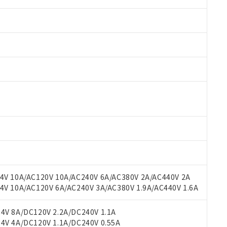
 RoHS指令（10物質）の非含有に対応した製品が提供可能な商品です
oHS指令（10物質）の非含有に対応した製品に切り替える予定のある
 RoHS指令（10物質）の非含有に非対応の商品で、対応品を出す予
 RoHS指令（10物質）の非含有の対応状況を調査中または確認中の
ンス料など無形物で、有害物質有無と関係のない商品です。
○×表
より、非含有部品としていたものが、含有品と判明した場合などやむ
みいただき、同意のうえご利用ください。
材料含有率が中国RoHSの基準値以下であることを示します。
材料含有率が中国RoHSの基準値を超えていることを示します。
V 10A/AC120V 10A/AC240V 6A/AC380V 2A/AC440V 2A
、当社制御機器事業取扱商品の当社在庫状況および標準価格(税抜)
ら貴社製品のうち、外国為替および外国貿易法に定める商品（以下｢
質）：
す。当社販売部門へお問い合わせください。
 10A/AC120V 6A/AC240V 3A/AC380V 1.9A/AC440V 1.6A
 水銀(Hg) 1000ppm以下、 カドミウム(Cd) 100ppm以下、
たは国外への提供する場合は、日本国政府の輸出許可(または役務取
000ppm以下、ポリ臭化ビフェニル類(PBB) 1000ppm以下、ポリ臭化ジフェニルエーテル類(P
事業取扱商品の中には、本サービスの対象外となる商品もあること
手続きをとります。
キシル) (DEHP)(別名：DOP) 1000ppm以下、フタル酸ブチルベンジル（BBP） 100
(GB/T26572)：
以下、フタル酸ジイソブチル (DIBP) 1000ppm以下
び標準価格照会結果は、記載している更新日時点での社内データに
V 8A/DC120V 2.2A/DC240V 1.1A
物を破棄する場合は、完全に破砕するなど、違法に輸出されないよ
(水銀) : 1000ppm、 Cd(カドミウム) : 100ppm、
業用監視および制御機器に対する適用除外項目は除く。
覧された時点での実際の在庫および標準価格とは異なる場合がある
V 4A/DC120V 1.1A/DC240V 0.55A
1000ppm、 PBBs(ポリ臭化ビフェニル類) : 1000ppm、 PBDEs(ポリ臭化ジフェニルエーテル類
物質については閾値を超える意図的な使用がないことを確認しています。