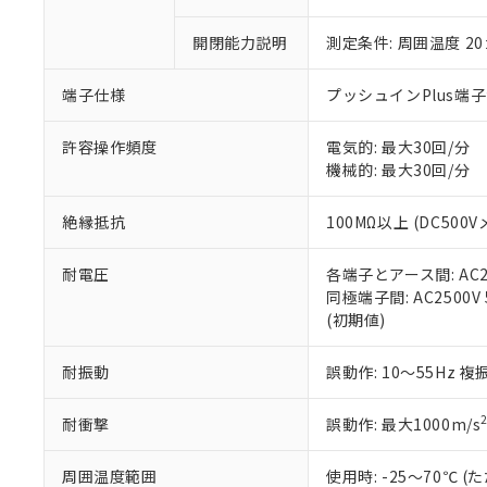
○
一定数以
DBP(フタル酸ジブチル) :
い。
当社は貴社製
DEHP(フタル酸ビス(2-エ
正式な納期状
置等に一切使
開閉能力説明
測定条件: 周囲温度 2
当社販売員に
※2 対応予定月
△
一定数に
当社は、貴社
オムロン制御
また当社は、
※2 環境保護使
端子仕様
プッシュインPlus端
在庫状況およ
部品在庫の切り替
たしません。
－
在庫なし
す。
「ｅ」：有害物質
機器販売
許容操作頻度
電気的: 最大30回/分
マイパーツ機
「10」：通常の
機械的: 最大30回/分
ている必要が
味します。
空
受注生産
お客様が当ウ
※3 非含有証明
「－」：未確認で
白
が、当社の製
絶縁抵抗
100MΩ以上 (DC500V
さい。
下記の非含有証明
※当社の共同
耐電圧
各端子とアース間: AC250
いる法人を指
EU RoHS指令（
同極端子間: AC2500V 5
51物質の非含有証
(初期値)
※本証明書は発行
また、RoHS指
耐振動
誤動作: 10～55Hz 複
混在することから
既に当社にて対応
耐衝撃
誤動作: 最大1000m/s
り割愛しておりま
周囲温度範囲
使用時: -25～70℃