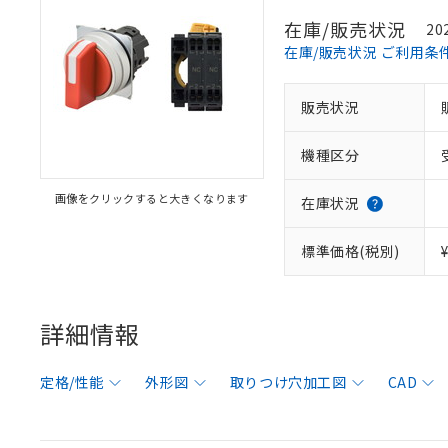
在庫/販売状況
20
在庫/販売状況 ご利用条
販売状況
機種区分
画像をクリックすると大きくなります
在庫状況
標準価格(税別)
詳細情報
定格/性能
外形図
取りつけ穴加工図
CAD