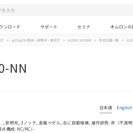
ウンロード
サポート
セミナ
オムロンの
示灯
>
φ22(φ25):照光・非照光・表示灯
>
A22NS / A22NW
>
形式仕様一覧
>
A22
0-NN
日本語
English
 非照光, 3ノッチ, 金属ベゼル, 左に自動復帰, 操作部色: 赤（不透明）, 
点構成: NC/NC/-