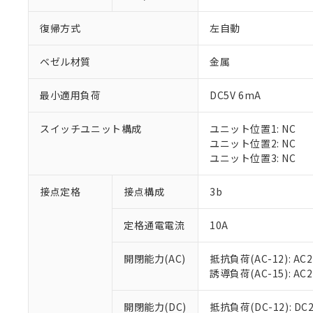
復帰方式
左自動
ベゼル材質
金属
最小適用負荷
DC5V 6mA
※1 対応状況
スイッチユニット構成
ユニット位置1: NC
対応済み：EU
ユニット位置2: NC
対応予定：EU R
ユニット位置3: NC
対応予定なし：EU
調査・確認中：EU
ご利用条件
接点定格
接点構成
3b
非該当品：ライセ
※1 中国RoHS
仕入先様の事情に
定格通電電流
10A
があります。
以下の条件をお読
「○」：最大均質
「×」：最大均質
本サービスは
当社は、これ
*EU RoHS指令（10物
開閉能力(AC)
抵抗負荷(AC-12): AC24
「－」：未確認で
鉛(Pb) 1000ppm以下、
くものです。
う）を輸出ま
誘導負荷(AC-15): AC24V
記
説明
六価クロム(Cr(Ⅵ)) 1
当社制御機器
などの必要な
フタル酸ビス(2-エチルヘ
号
*中国RoHS10物質の基準値 
ル（DBP） 1000ppm
在庫状況およ
当社は規制貨
Pb(鉛) :1000ppm、 Hg
開閉能力(DC)
抵抗負荷(DC-12): DC24
但し、RoHS指令で産