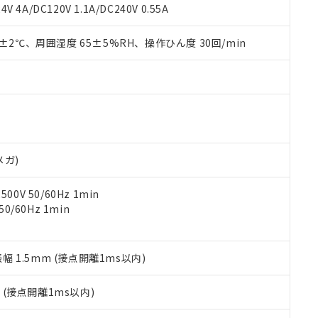
覧された時点での実際の在庫および標準価格とは異なる場合がある
1000ppm、 PBBs(ポリ臭化ビフェニル類) : 1000ppm、 PBDEs(ポリ臭化ジフェニルエーテル類
物質については閾値を超える意図的な使用がないことを確認しています。
V 4A/DC120V 1.1A/DC240V 0.55A
上の在庫あり
 1000ppm、 DIBP(フタル酸ジイソブチル) : 1000ppm、 BBP(フタル酸ブチルベンジル) :
品を、核兵器、ミサイル、化学兵器、生物兵器またはその他武器並
チルヘキシル)) : 1000ppm
況および標準価格はお客様のお取引先、またはお客様担当のオムロ
用いたしません。
0±2℃、周囲湿度 65±5%RH、操作ひん度 30回/min
ご相談ください。
は満たないが在庫あり
製品を第三者に販売する場合は、上記1、2および3の内容を当該第
機器販売店や当社販売拠点は「
販売ネットワーク
」をご確認くだ
販売先および販売に係わる関係者が違法に輸出するおそれがある場
用期限
び標準価格結果を当社の事前の承諾なく第三者に漏洩または開示し
え状況などにより、予定月が前後することがあります。
(最新の在庫状況については、お客様のお取引先、またはお客様担当
（10物質）のすべてが基準値以下であることを示します。
店・当社販売員にご確認ください)
能（部品リスト作成サービス）をご利用いただくには、I-Webメン
使用状況下において有害物質が外部に漏えいし、環境に深刻な影響を
あります。
機種、また在庫状況の情報を公開していない機種
ェブサイト上で当社にご登録された部品リストについて、当社およ
書ダウンロード
す。当社販売部門へお問い合わせください。
品・サービスに関するお客様との取引・商談に必要な範囲で利用す
合意する
キャンセル
メガ)
書をダウンロードすることができます。
利用者とは、
"個人情報の共同利用に関して"
の「1.共同利用者の
0V 50/60Hz 1min
します。
10物質）の非含有証明書
0/60Hz 1min
明書（当社基準）
日時点で非含有を証明するもので、過去に遡って非含有を証明するも
令のフタル酸エステル類４物質の対応では、対応完了までの期間は出
備考欄に対応日を記載しておりました。
振幅 1.5mm (接点開離1ms以内)
品への在庫切替を完了していることから、特段のことがない限り、20
す。
2
(接点開離1ms以内)