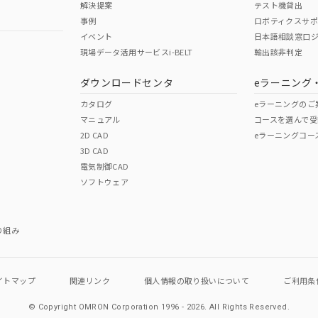
解決提案
テスト機貸出
事例
ロボティクスサ
No
No
イベント
日本語相談窓口
現場データ活用サービスi-BELT
輸出該非判定
I)
PBBs
PBDEs
DBP
ダウンロードセンタ
eラーニング
この製品の規格認証/適合
その他の認証はこちらのページからご
カタログ
eラーニングのご
マニュアル
コースを選んで受
O
O
O
2D CAD
eラーニングコー
3D CAD
電気制御CAD
在庫等で未対応品が混在する可能性があります。
ソフトウェア
問い合わせください。
この製品のRoHS/REACH対応
り組み
イトマップ
関連リンク
個人情報の
取り扱いについて
ご利用条
© Copyright OMRON Corporation 1996 - 2026.
All Rights Reserved.