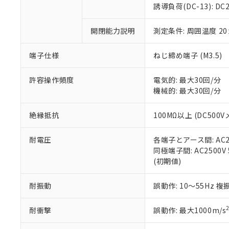
のであり、閲
ます。
Cr(Ⅵ)(六価クロム) : 
フタル酸エステル類の４
誘導負荷(DC-13): DC24
○
一定数以
DBP(フタル酸ジブチル) :
い。
当社は貴社製
DEHP(フタル酸ビス(2-エ
正式な納期状
置等に一切使
開閉能力説明
測定条件: 周囲温度 2
当社販売員に
※2 対応予定月
△
一定数に
当社は、貴社
オムロン制御
また当社は、
※2 環境保護使
在庫状況およ
部品在庫の切り替
たしません。
端子仕様
ねじ締め端子 (M3.5)
－
在庫なし
す。
「ｅ」：有害物質
機器販売
マイパーツ機
「10」：通常の
許容操作頻度
電気的: 最大30回/分
ている必要が
味します。
機械的: 最大30回/分
空
受注生産
お客様が当ウ
※3 非含有証明
「－」：未確認で
白
が、当社の製
絶縁抵抗
100MΩ以上 (DC500V
さい。
下記の非含有証明
※当社の共同
耐電圧
各端子とアース間: AC250
いる法人を指
EU RoHS指令（
同極端子間: AC2500V 5
51物質の非含有証
(初期値)
※本証明書は発行
また、RoHS指
混在することから
耐振動
誤動作: 10～55Hz 複
既に当社にて対応
り割愛しておりま
耐衝撃
誤動作: 最大1000m/s