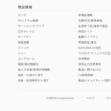
商品情報
No
No
No
No
中国 RoHS表
※1 ※2
センサ
新商品情報
FAシステム機器
在庫状況/標準価格
Pb
Hg
Cd
Cr(V
モーション/ドライブ
生産終了品/推奨代替品
ロボティクス
特設サイト
セーフティ
動画ライブラリ
検査装置
規格認証/適合
O
O
O
O
スイッチ
RoHS/REACH対応
リレー
カタログ/マニュアル訂正
コントロール
技術解説
"対応済み"や非含有の記載がされた商品であっても、流通
電源/周辺機器他
使用上の注意事項
非含有品が必要な際は、弊社営業部門もしくは販売店へお
省エネ支援/環境対策機器
製品に関するFAQ
目的・仕様から探す
FA用語辞典
改善・活用事例から探す
製品セキュリティへの取
OMRON Corporation
ヘルプ
サ