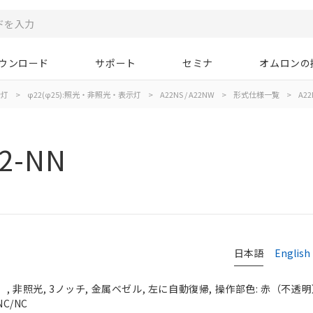
ウンロード
サポート
セミナ
オムロンの
示灯
>
φ22(φ25):照光・非照光・表示灯
>
A22NS / A22NW
>
形式仕様一覧
>
A22
2-NN
日本語
English
 非照光, 3ノッチ, 金属ベゼル, 左に自動復帰, 操作部色: 赤（不透明）, 
C/NC