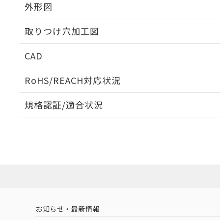
外形図
取りつけ穴加工図
CAD
ログイン/会員登録いただくと、CADデータをダウンロ
RoHS/REACH対応状況
規格認証/適合状況
EU RoHS
注意事項・凡例
UL認証
CSA認証
CEマーキング
ダウンロードデータをご利用いただく前に、以下を必ずお読
Yes
Yes
Yes
対応状況
対応予定月
※1
※2
ソフトウェアの使用条件
対応済み
LR型式承認
DNV型式承認
BV型式承認
KR
（イギリス
（ノルウェー
（フランス
（
お知らせ・最新情報
中国 RoHS
注意事項・凡例
船舶規格）
船舶規格）
船舶規格）
船