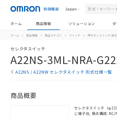
制御機器
Japan
ホーム
商品情報
ソリューション
ダ
ホーム
>
商品情報
>
商品カテゴリ
>
スイッチ
>
押ボタンスイッチ/表
セレクタスイッチ
A22NS-3ML-NRA-G22
A22NS / A22NW セレクタスイッチ 形式仕様一覧
商品概要
セレクタスイッチ（φ22）,
じ端子台, 接点構成: NC/N