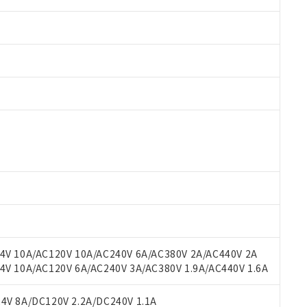
 RoHS指令（10物質）の非含有に対応した製品が提供可能な商品です
oHS指令（10物質）の非含有に対応した製品に切り替える予定のある
 RoHS指令（10物質）の非含有に非対応の商品で、対応品を出す予
 RoHS指令（10物質）の非含有の対応状況を調査中または確認中の
ンス料など無形物で、有害物質有無と関係のない商品です。
○×表
より、非含有部品としていたものが、含有品と判明した場合などやむ
みいただき、同意のうえご利用ください。
材料含有率が中国RoHSの基準値以下であることを示します。
材料含有率が中国RoHSの基準値を超えていることを示します。
、当社制御機器事業取扱商品の当社在庫状況および標準価格(税抜)
ら貴社製品のうち、外国為替および外国貿易法に定める商品（以下｢
質）：
V 10A/AC120V 10A/AC240V 6A/AC380V 2A/AC440V 2A
す。当社販売部門へお問い合わせください。
 水銀(Hg) 1000ppm以下、 カドミウム(Cd) 100ppm以下、
たは国外への提供する場合は、日本国政府の輸出許可(または役務取
 10A/AC120V 6A/AC240V 3A/AC380V 1.9A/AC440V 1.6A
000ppm以下、ポリ臭化ビフェニル類(PBB) 1000ppm以下、ポリ臭化ジフェニルエーテル類(P
事業取扱商品の中には、本サービスの対象外となる商品もあること
手続きをとります。
キシル) (DEHP)(別名：DOP) 1000ppm以下、フタル酸ブチルベンジル（BBP） 100
(GB/T26572)：
以下、フタル酸ジイソブチル (DIBP) 1000ppm以下
び標準価格照会結果は、記載している更新日時点での社内データに
物を破棄する場合は、完全に破砕するなど、違法に輸出されないよ
(水銀) : 1000ppm、 Cd(カドミウム) : 100ppm、
V 8A/DC120V 2.2A/DC240V 1.1A
業用監視および制御機器に対する適用除外項目は除く。