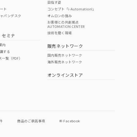
目指す姿
ポート
コンセプト「i-Automation!」
ジャパンデスク
オムロンの強み
お客様との共創拠点
AUTOMATION CENTER
DIBP
BBP
DEHP
環境保護
技術を磨く現場
・セミナ
状況ページへ
使用期限
検索ください
案内
販売ネットワーク
講する
O
O
O
e
国内販売ネットワーク
ス一覧（PDF）
海外販売ネットワーク
オンラインストア
状況ページへ
件
商品のご承諾事項
Facebook