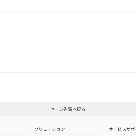
情報更新：2
情報更新：2
ードすることができます。
情報更新：
ログイン/会員登録
CCC認証
電波法
みください。
Yes
N/A
非含有証明書
※3
ページ先頭へ戻る
ダウンロードはこちら
型式承認
NK型式承認
ABS型式承認
韓国
（日本
（アメリカ
ソリューション
サービスサポ
舶規格）
船舶規格）
船舶規格）