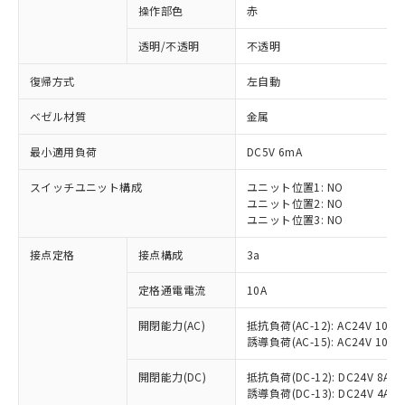
操作部色
赤
透明/不透明
不透明
復帰方式
左自動
ベゼル材質
金属
最小適用負荷
DC5V 6mA
スイッチユニット構成
ユニット位置1: NO
ユニット位置2: NO
ユニット位置3: NO
接点定格
接点構成
3a
※1 対応状況
定格通電電流
10A
対応済み：EU RoHS指令（10物質）の
開閉能力(AC)
抵抗負荷(AC-12): AC24V 10A/A
非含有に対応した製品が提供可能な商品で
誘導負荷(AC-15): AC24V 10A/AC
す。
対応予定：EU RoHS指令（10物質）の非含
開閉能力(DC)
抵抗負荷(DC-12): DC24V 8A/DC
ご利用条件
有に対応した製品に切り替える予定のある
誘導負荷(DC-13): DC24V 4A/DC
商品です。