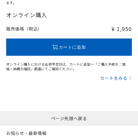
ます。
"対応済み"や非含有の記載がされた商品であっても、流通
在庫等で未対応品が混在する可能性があります。
オンライン購入
非含有品が必要な際は、弊社営業部門もしくは販売店へお
問い合わせください。
¥ 1,950
販売価格（税込）
この製品のRoHS/REACH対応状況ページへ
カートに追加
オンライン購入における出荷予定日は、カートに追加～「ご購入手続き：価
格・納期の確認」画面にてご確認ください。
カートをみる
ページ先頭へ戻る
お知らせ・最新情報