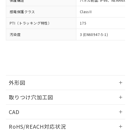
保護構造
パネル前面: IP66、NEMA4X, N
オムロン制御機器販売店や当社販売拠
フタル酸エステル類の４物質については閾値を超える意
武器並びにこれらの製造装置等に一切
いては、お客様のお取引先、ま
図的な使用がないことを確認しています。
点は「
販売ネットワーク
」をご確認
※2 環境保護使用期限
使用いたしません。
感電保護クラス
Class II
たはお客様担当のオムロン制御
ください。
当社は、貴社製品を第三者に販売する
機器販売店・当社販売員にご確
在庫状況および標準価格結果を当社の
※2 対応予定月
「ｅ」：有害物質（10物質）のすべてが基
PTI（トラッキング特性）
175
場合は、上記1、2および3の内容を当
認ください)
事前の承諾なく第三者に漏洩または開
準値以下であることを示します。
該第三者に通知します。また当社は、
示しないようお願いします。
汚染度
3 (EN60947-5-1)
部品在庫の切り替え状況などにより、予定
「10」：通常の使用状況下において有害物
販売先および販売に係わる関係者が違
マイパーツ機能（部品リスト作成サー
空
受注生産機種、また在庫状況の
月が前後することがあります。
質が外部に漏えいし、環境に深刻な影響を
法に輸出するおそれがある場合は、取
ビス）をご利用いただくには、I-Web
白
情報を公開していない機種
及ぼさない年数を意味します。
り引きをいたしません。
メンバーズにご登録されている必要が
「－」：未確認です。当社販売部門へお問
あります。
い合わせください。
お客様が当ウェブサイト上で当社にご
※3 非含有証明書ダウンロード
登録された部品リストについて、当社
および当社の共同利用者が、当社の製
下記の非含有証明書をダウンロードするこ
品・サービスに関するお客様との取
外形図
とができます。
合意する
キャンセル
引・商談に必要な範囲で利用すること
をご了承ください。
情報更新：2026/05/21
取りつけ穴加工図
EU RoHS指令（10物質）の非含有証明書
※当社の共同利用者とは、
"個人情報
51物質の非含有証明書（当社基準）
の共同利用に関して"
の「1.共同利
情報更新：2026/05/21
※本証明書は発行日時点で非含有を証明す
CAD
用者の範囲」に記載されている法人を
るもので、過去に遡って非含有を証明する
指します。
ものではありません。
ログイン/会員登録いただくと、CADデータをダウンロー
RoHS/REACH対応状況
また、RoHS指令のフタル酸エステル類４
ドすることができます。