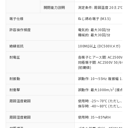
対応予定なし：EU RoHS指令（10物質）の
開閉能力説明
測定条件: 周囲温度 20±2℃、
以下の条件をお読みいただき、同意のうえ
非含有に非対応の商品で、対応品を出す予
ご利用ください。
定はありません。
端子仕様
ねじ締め端子 (M3.5)
調査・確認中：EU RoHS指令（10物質）の
本サービスは、当社制御機器事業取扱
※1 中国RoHS○×表
非含有の対応状況を調査中または確認中の
許容操作頻度
電気的: 最大30回/分
商品の当社在庫状況および標準価格
機械的: 最大30回/分
商品です。
(税抜)を提供させていただくもので
「○」：最大均質材料含有率が中国RoHSの
非該当品：ライセンス料など無形物で、有
す。
絶縁抵抗
100MΩ以上 (DC500Vメガ)
基準値以下であることを示します。
害物質有無と関係のない商品です。
当社制御機器事業取扱商品の中には、
「×」：最大均質材料含有率が中国RoHSの
仕入先様の事情により、非含有部品として
本サービスの対象外となる商品もある
耐電圧
各端子とアース間: AC2500V 50/
基準値を超えていることを示します。
いたものが、含有品と判明した場合などや
当社は、これら貴社製品のうち、外国
同極端子間: AC2500V 50/60Hz
ことをご了承ください。
「－」：未確認です。当社販売部門へお問
むを得ず変更することがあります。
為替および外国貿易法に定める商品
(初期値)
在庫状況および標準価格照会結果は、
い合わせください。
（以下｢規制貨物等」という）を輸出
記載している更新日時点での社内デー
*EU RoHS指令（10物質）：
耐振動
誤動作: 10～55Hz 複振幅 1.
または国外への提供する場合は、日本
記
タに基づき作成されるものであり、閲
説明
鉛(Pb) 1000ppm以下、 水銀(Hg) 1000ppm以下、 カド
*中国RoHS10物質の基準値 (GB/T26572)：
国政府の輸出許可(または役務取引許
号
覧された時点での実際の在庫および標
ミウム(Cd) 100ppm以下、
Pb(鉛) :1000ppm、 Hg(水銀) : 1000ppm、 Cd(カドミウ
2
耐衝撃
誤動作: 最大1000m/s
(接点開
可)を取得するなどの必要な手続きを
六価クロム(Cr(Ⅵ)) 1000ppm以下、ポリ臭化ビフェニル
ム) : 100ppm、
準価格とは異なる場合があることをご
類(PBB) 1000ppm以下、ポリ臭化ジフェニルエーテル類
Cr(Ⅵ)(六価クロム) : 1000ppm、 PBBs(ポリ臭化ビフェ
とります。
了承ください。
(PBDE) 1000ppm以下、フタル酸ビス(2-エチルヘキシ
○
一定数以上の在庫あり
ニル類) : 1000ppm、 PBDEs(ポリ臭化ジフェニルエーテ
周囲温度範囲
使用時: -25～70℃ (ただし
当社は規制貨物を破棄する場合は、完
ル) (DEHP)(別名：DOP) 1000ppm以下、フタル酸ブチ
正式な納期状況および標準価格はお客
ル類) : 1000ppm、
保存時: -40～80℃ (ただし
ルベンジル（BBP） 1000ppm以下、フタル酸ジブチル
全に破砕するなど、違法に輸出されな
DBP(フタル酸ジブチル) : 1000ppm、 DIBP(フタル酸ジ
様のお取引先、またはお客様担当のオ
（DBP） 1000ppm以下、フタル酸ジイソブチル
イソブチル) : 1000ppm、 BBP(フタル酸ブチルベンジ
△
一定数には満たないが在庫あり
いよう必要な手段を講じます。
ムロン制御機器販売店・当社販売員に
(DIBP) 1000ppm以下
周囲湿度範囲
使用時: 35～85%RH
ル) : 1000ppm、
当社は貴社製品を、核兵器、ミサイ
但し、RoHS指令で産業用監視および制御機器に対する
DEHP(フタル酸ビス(2-エチルヘキシル)) : 1000ppm
ご相談ください。
適用除外項目は除く。
ル、化学兵器、生物兵器またはその他
－
在庫なし(最新の在庫状況につ