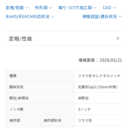
定格/性能
外形図
取りつけ穴加工図
CAD
RoHS/REACH対応状況
規格認証/適合状況
定格/性能
情報更新：2026/05/21
種類
ツマミ形セレクタスイッチ
胴体形状
丸胴形(φ22/25mm共用)
照光/非照光
非照光
ノッチ数
3ノッチ
操作部
操作部形状
ツマミ形