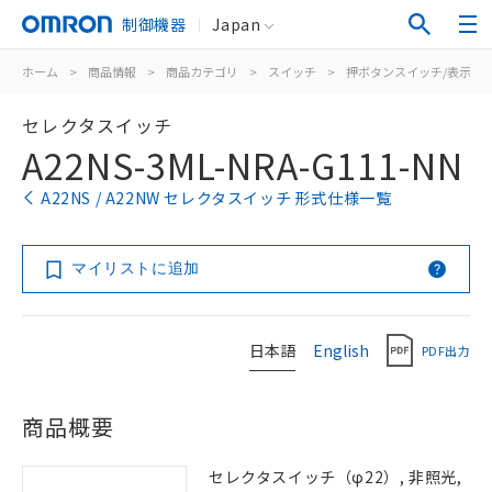
制御機器
Japan
ホーム
>
商品情報
>
商品カテゴリ
>
スイッチ
>
押ボタンスイッチ/表示灯
セレクタスイッチ
A22NS-3ML-NRA-G111-NN
A22NS / A22NW セレクタスイッチ 形式仕様一覧
マイリストに追加
日本語
English
PDF出力
商品概要
セレクタスイッチ（φ22）, 非照光,