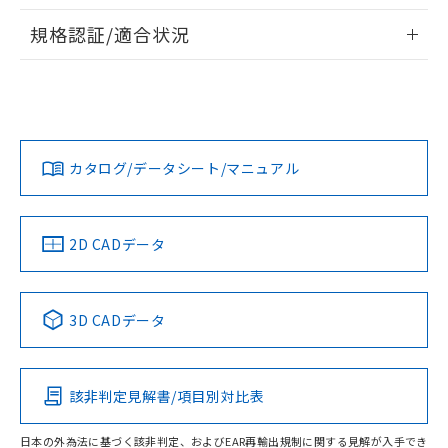
物質の対応では、対応完了までの期間は出
情報更新：2026/7/29
荷製品に未対応品が混在することから備考
規格認証/適合状況
欄に対応日を記載しておりました。
ログイン/会員登録
EU RoHS
注意事項・凡例
既に当社にて対応品への在庫切替を完了
UL認証
CSA認証
CEマーキング
していることから、特段のことがない限
り、2022年1月12日より割愛しておりま
Yes
Yes
Yes
対応状況
対応予定月
※1
※2
す。
ダウンロードデータをご利用いただく前に、以下を必ずお読
みください。
カタログ/データシート/マニュアル
対応済み
ソフトウェアの使用条件
LR型式承認
DNV型式承認
BV型式承認
KR型式承
（イギリス
（ノルウェー
（フランス
（韓国
船舶規格）
船舶規格）
船舶規格）
船舶規格
中国 RoHS
注意事項・凡例
2D CADデータ
No
No
No
No
中国 RoHS表
※1 ※2
3D CADデータ
この製品の規格認証/適合状況ページへ
Pb
Hg
Cd
Cr(VI)
その他の認証はこちらのページからご検索ください
該非判定見解書/項目別対比表
O
O
O
O
日本の外為法に基づく該非判定、およびEAR再輸出規制に関する見解が入手でき