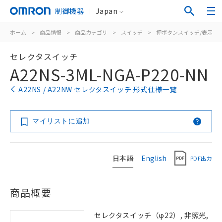
制御機器
Japan
ホーム
>
商品情報
>
商品カテゴリ
>
スイッチ
>
押ボタンスイッチ/表示灯
セレクタスイッチ
A22NS-3ML-NGA-P220-NN
A22NS / A22NW セレクタスイッチ 形式仕様一覧
マイリストに追加
日本語
English
PDF出力
商品概要
セレクタスイッチ（φ22）, 非照光,