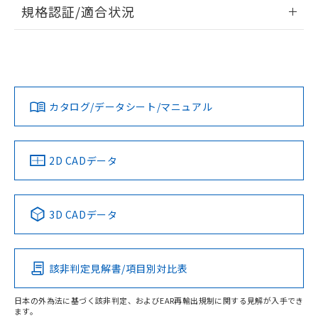
情報更新：2026/7/29
規格認証/適合状況
荷製品に未対応品が混在することから備考
欄に対応日を記載しておりました。
ログイン/会員登録
EU RoHS
注意事項・凡例
A22NS-3ML-NGA-P220-NNについての規格認証/適合状況に
既に当社にて対応品への在庫切替を完了
ついては、「カスタマーサポートセンタ お客様相談室」また
していることから、特段のことがない限
は貴社担当オムロン営業員または販売店にお問い合わせくだ
り、2022年1月12日より割愛しておりま
対応状況
対応予定月
※1
※2
さい。
ダウンロードデータをご利用いただく前に、以下を必ずお読
す。
みください。
カタログ/データシート/マニュアル
対応済み
ソフトウェアの使用条件
お問い合わせ
中国 RoHS
注意事項・凡例
2D CADデータ
中国 RoHS表
※1 ※2
3D CADデータ
Pb
Hg
Cd
Cr(VI)
該非判定見解書/項目別対比表
O
O
O
O
日本の外為法に基づく該非判定、およびEAR再輸出規制に関する見解が入手でき
ます。