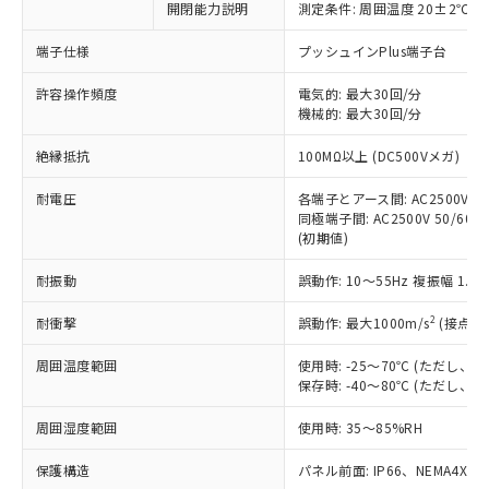
開閉能力説明
測定条件: 周囲温度 20±2℃、
対応予定なし：EU RoHS指令（10物質）の
以下の条件をお読みいただき、同意のうえ
非含有に非対応の商品で、対応品を出す予
ご利用ください。
端子仕様
プッシュインPlus端子台
定はありません。
調査・確認中：EU RoHS指令（10物質）の
本サービスは、当社制御機器事業取扱
許容操作頻度
電気的: 最大30回/分
※1 中国RoHS○×表
非含有の対応状況を調査中または確認中の
機械的: 最大30回/分
商品の当社在庫状況および標準価格
商品です。
(税抜)を提供させていただくもので
「○」：最大均質材料含有率が中国RoHSの
非該当品：ライセンス料など無形物で、有
絶縁抵抗
100MΩ以上 (DC500Vメガ)
す。
基準値以下であることを示します。
害物質有無と関係のない商品です。
当社制御機器事業取扱商品の中には、
「×」：最大均質材料含有率が中国RoHSの
仕入先様の事情により、非含有部品として
耐電圧
各端子とアース間: AC2500V 50/
本サービスの対象外となる商品もある
基準値を超えていることを示します。
いたものが、含有品と判明した場合などや
同極端子間: AC2500V 50/60Hz
当社は、これら貴社製品のうち、外国
ことをご了承ください。
「－」：未確認です。当社販売部門へお問
(初期値)
むを得ず変更することがあります。
為替および外国貿易法に定める商品
在庫状況および標準価格照会結果は、
い合わせください。
（以下｢規制貨物等」という）を輸出
記載している更新日時点での社内デー
耐振動
誤動作: 10～55Hz 複振幅 1.
*EU RoHS指令（10物質）：
または国外への提供する場合は、日本
記
タに基づき作成されるものであり、閲
説明
鉛(Pb) 1000ppm以下、 水銀(Hg) 1000ppm以下、 カド
*中国RoHS10物質の基準値 (GB/T26572)：
国政府の輸出許可(または役務取引許
号
覧された時点での実際の在庫および標
ミウム(Cd) 100ppm以下、
2
耐衝撃
誤動作: 最大1000m/s
(接点開
Pb(鉛) :1000ppm、 Hg(水銀) : 1000ppm、 Cd(カドミウ
可)を取得するなどの必要な手続きを
六価クロム(Cr(Ⅵ)) 1000ppm以下、ポリ臭化ビフェニル
ム) : 100ppm、
準価格とは異なる場合があることをご
類(PBB) 1000ppm以下、ポリ臭化ジフェニルエーテル類
Cr(Ⅵ)(六価クロム) : 1000ppm、 PBBs(ポリ臭化ビフェ
とります。
周囲温度範囲
使用時: -25～70℃ (ただし
了承ください。
(PBDE) 1000ppm以下、フタル酸ビス(2-エチルヘキシ
○
一定数以上の在庫あり
ニル類) : 1000ppm、 PBDEs(ポリ臭化ジフェニルエーテ
当社は規制貨物を破棄する場合は、完
保存時: -40～80℃ (ただし
ル) (DEHP)(別名：DOP) 1000ppm以下、フタル酸ブチ
正式な納期状況および標準価格はお客
ル類) : 1000ppm、
ルベンジル（BBP） 1000ppm以下、フタル酸ジブチル
全に破砕するなど、違法に輸出されな
DBP(フタル酸ジブチル) : 1000ppm、 DIBP(フタル酸ジ
様のお取引先、またはお客様担当のオ
（DBP） 1000ppm以下、フタル酸ジイソブチル
イソブチル) : 1000ppm、 BBP(フタル酸ブチルベンジ
△
一定数には満たないが在庫あり
周囲湿度範囲
使用時: 35～85%RH
いよう必要な手段を講じます。
ムロン制御機器販売店・当社販売員に
(DIBP) 1000ppm以下
ル) : 1000ppm、
当社は貴社製品を、核兵器、ミサイ
但し、RoHS指令で産業用監視および制御機器に対する
DEHP(フタル酸ビス(2-エチルヘキシル)) : 1000ppm
ご相談ください。
適用除外項目は除く。
保護構造
パネル前面: IP66、NEMA4X, N
ル、化学兵器、生物兵器またはその他
－
在庫なし(最新の在庫状況につ
オムロン制御機器販売店や当社販売拠
フタル酸エステル類の４物質については閾値を超える意