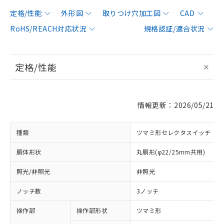
定格/性能
外形図
取りつけ穴加工図
CAD
RoHS/REACH対応状況
規格認証/適合状況
定格/性能
情報更新：2026/05/21
種類
ツマミ形セレクタスイッチ
胴体形状
丸胴形(φ22/25mm共用)
照光/非照光
非照光
ノッチ数
3ノッチ
操作部
操作部形状
ツマミ形