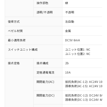
操作部色
緑
透明/不透明
不透明
復帰方式
左自動
ベゼル材質
金属
最小適用負荷
DC5V 6mA
スイッチユニット構成
ユニット位置1: NC
ユニット位置2: NC
接点定格
接点構成
2b
※1 対応状況
定格通電電流
10A
対応済み：EU RoHS指令（10物質）の
開閉能力(AC)
抵抗負荷(AC-12): AC24V 10A/A
非含有に対応した製品が提供可能な商品で
誘導負荷(AC-15): AC24V 10A/AC
す。
対応予定：EU RoHS指令（10物質）の非含
開閉能力(DC)
抵抗負荷(DC-12): DC24V 8A/DC
ご利用条件
有に対応した製品に切り替える予定のある
誘導負荷(DC-13): DC24V 4A/DC
商品です。