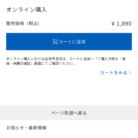
"対応済み"や非含有の記載がされた商品であっても、流通
在庫等で未対応品が混在する可能性があります。
オンライン購入
非含有品が必要な際は、弊社営業部門もしくは販売店へお
問い合わせください。
¥ 1,890
販売価格（税込）
この製品のRoHS/REACH対応状況ページへ
カートに追加
オンライン購入における出荷予定日は、カートに追加～「ご購入手続き：価
格・納期の確認」画面にてご確認ください。
カートをみる
ページ先頭へ戻る
お知らせ・最新情報