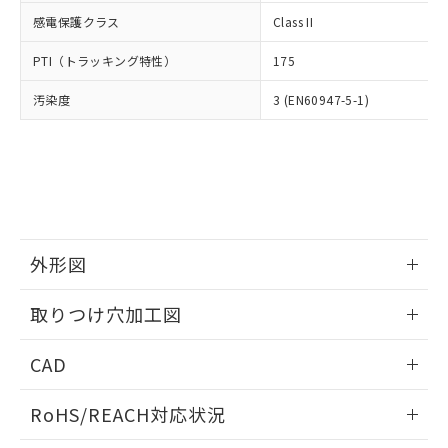
武器並びにこれらの製造装置等に一切
いては、お客様のお取引先、ま
図的な使用がないことを確認しています。
点は「
販売ネットワーク
」をご確認
感電保護クラス
Class II
※2 環境保護使用期限
使用いたしません。
たはお客様担当のオムロン制御
ください。
当社は、貴社製品を第三者に販売する
機器販売店・当社販売員にご確
在庫状況および標準価格結果を当社の
PTI（トラッキング特性）
175
※2 対応予定月
「ｅ」：有害物質（10物質）のすべてが基
場合は、上記1、2および3の内容を当
認ください)
事前の承諾なく第三者に漏洩または開
準値以下であることを示します。
該第三者に通知します。また当社は、
示しないようお願いします。
汚染度
3 (EN60947-5-1)
部品在庫の切り替え状況などにより、予定
「10」：通常の使用状況下において有害物
販売先および販売に係わる関係者が違
マイパーツ機能（部品リスト作成サー
空
受注生産機種、また在庫状況の
月が前後することがあります。
質が外部に漏えいし、環境に深刻な影響を
法に輸出するおそれがある場合は、取
ビス）をご利用いただくには、I-Web
白
情報を公開していない機種
及ぼさない年数を意味します。
り引きをいたしません。
メンバーズにご登録されている必要が
「－」：未確認です。当社販売部門へお問
あります。
い合わせください。
お客様が当ウェブサイト上で当社にご
※3 非含有証明書ダウンロード
登録された部品リストについて、当社
および当社の共同利用者が、当社の製
下記の非含有証明書をダウンロードするこ
外形図
品・サービスに関するお客様との取
とができます。
合意する
キャンセル
引・商談に必要な範囲で利用すること
情報更新：2026/05/21
をご了承ください。
取りつけ穴加工図
EU RoHS指令（10物質）の非含有証明書
※当社の共同利用者とは、
"個人情報
51物質の非含有証明書（当社基準）
情報更新：2026/05/21
の共同利用に関して"
の「1.共同利
CAD
※本証明書は発行日時点で非含有を証明す
用者の範囲」に記載されている法人を
るもので、過去に遡って非含有を証明する
指します。
ログイン/会員登録いただくと、CADデータをダウンロー
ものではありません。
RoHS/REACH対応状況
ドすることができます。
また、RoHS指令のフタル酸エステル類４
物質の対応では、対応完了までの期間は出