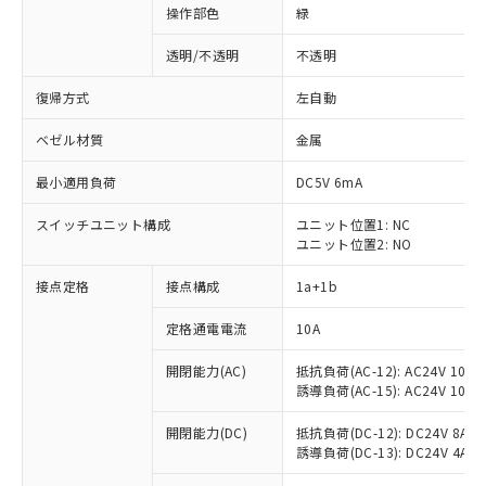
操作部色
緑
透明/不透明
不透明
復帰方式
左自動
ベゼル材質
金属
最小適用負荷
DC5V 6mA
スイッチユニット構成
ユニット位置1: NC
ユニット位置2: NO
接点定格
接点構成
1a+1b
定格通電電流
10A
開閉能力(AC)
抵抗負荷(AC-12): AC24V 10A/A
誘導負荷(AC-15): AC24V 10A/AC
※1 対応状況
開閉能力(DC)
抵抗負荷(DC-12): DC24V 8A/DC
誘導負荷(DC-13): DC24V 4A/DC
対応済み：EU RoHS指令（10物質）の