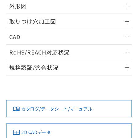
の共同利用に関して"
の「1.共同利
外形図
※本証明書は発行日時点で非含有を証明す
用者の範囲」に記載されている法人を
るもので、過去に遡って非含有を証明する
指します。
情報更新：2026/05/21
ものではありません。
取りつけ穴加工図
また、RoHS指令のフタル酸エステル類４
物質の対応では、対応完了までの期間は出
情報更新：2026/05/21
CAD
荷製品に未対応品が混在することから備考
欄に対応日を記載しておりました。
ログイン/会員登録いただくと、CADデータをダウンロー
既に当社にて対応品への在庫切替を完了
RoHS/REACH対応状況
ドすることができます。
していることから、特段のことがない限
情報更新：2026/7/29
り、2022年1月12日より割愛しておりま
規格認証/適合状況
す。
ログイン/会員登録
EU RoHS
注意事項・凡例
A22NS-3ML-NGA-P210-NNについての規格認証/適合状況に
ついては、「カスタマーサポートセンタ お客様相談室」また
は貴社担当オムロン営業員または販売店にお問い合わせくだ
対応状況
対応予定月
※1
※2
さい。
ダウンロードデータをご利用いただく前に、以下を必ずお読
みください。
カタログ/データシート/マニュアル
対応済み
ソフトウェアの使用条件
お問い合わせ
中国 RoHS
注意事項・凡例
2D CADデータ