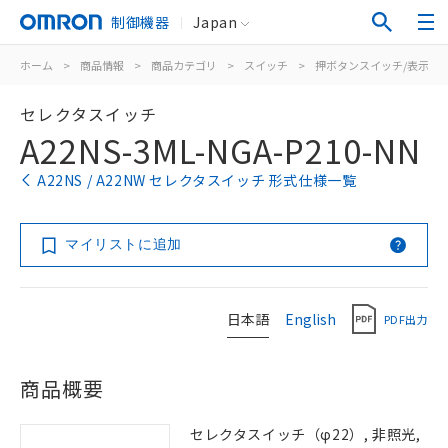
制御機器
Japan
ホーム
>
商品情報
>
商品カテゴリ
>
スイッチ
>
押ボタンスイッチ/表示灯
セレクタスイッチ
A22NS-3ML-NGA-P210-NN
A22NS / A22NW セレクタスイッチ 形式仕様一覧
マイリストに追加
日本語
English
PDF出力
商品概要
セレクタスイッチ（φ22）, 非照光,