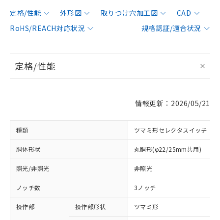
定格/性能
外形図
取りつけ穴加工図
CAD
RoHS/REACH対応状況
規格認証/適合状況
定格/性能
情報更新：2026/05/21
種類
ツマミ形セレクタスイッチ
胴体形状
丸胴形(φ22/25mm共用)
照光/非照光
非照光
ノッチ数
3ノッチ
操作部
操作部形状
ツマミ形