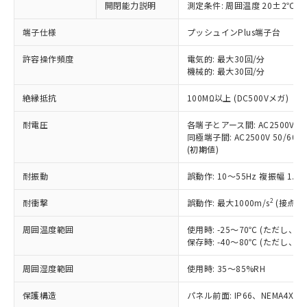
非含有に対応した製品が提供可能な商品で
開閉能力説明
測定条件: 周囲温度 20±2℃、
す。
端子仕様
プッシュインPlus端子台
対応予定：EU RoHS指令（10物質）の非含
ご利用条件
有に対応した製品に切り替える予定のある
許容操作頻度
電気的: 最大30回/分
商品です。
機械的: 最大30回/分
対応予定なし：EU RoHS指令（10物質）の
以下の条件をお読みいただき、同意のうえ
非含有に非対応の商品で、対応品を出す予
絶縁抵抗
100MΩ以上 (DC500Vメガ)
ご利用ください。
定はありません。
調査・確認中：EU RoHS指令（10物質）の
耐電圧
各端子とアース間: AC2500V 50/
本サービスは、当社制御機器事業取扱
※1 中国RoHS○×表
非含有の対応状況を調査中または確認中の
同極端子間: AC2500V 50/60Hz
商品の当社在庫状況および標準価格
商品です。
(初期値)
(税抜)を提供させていただくもので
「○」：最大均質材料含有率が中国RoHSの
非該当品：ライセンス料など無形物で、有
す。
基準値以下であることを示します。
耐振動
誤動作: 10～55Hz 複振幅 1.
害物質有無と関係のない商品です。
当社制御機器事業取扱商品の中には、
「×」：最大均質材料含有率が中国RoHSの
仕入先様の事情により、非含有部品として
本サービスの対象外となる商品もある
2
耐衝撃
誤動作: 最大1000m/s
(接点開
基準値を超えていることを示します。
いたものが、含有品と判明した場合などや
当社は、これら貴社製品のうち、外国
ことをご了承ください。
「－」：未確認です。当社販売部門へお問
むを得ず変更することがあります。
為替および外国貿易法に定める商品
在庫状況および標準価格照会結果は、
周囲温度範囲
使用時: -25～70℃ (ただし
い合わせください。
（以下｢規制貨物等」という）を輸出
記載している更新日時点での社内デー
保存時: -40～80℃ (ただし
*EU RoHS指令（10物質）：
または国外への提供する場合は、日本
記
タに基づき作成されるものであり、閲
説明
鉛(Pb) 1000ppm以下、 水銀(Hg) 1000ppm以下、 カド
*中国RoHS10物質の基準値 (GB/T26572)：
国政府の輸出許可(または役務取引許
周囲湿度範囲
使用時: 35～85%RH
号
覧された時点での実際の在庫および標
ミウム(Cd) 100ppm以下、
Pb(鉛) :1000ppm、 Hg(水銀) : 1000ppm、 Cd(カドミウ
可)を取得するなどの必要な手続きを
六価クロム(Cr(Ⅵ)) 1000ppm以下、ポリ臭化ビフェニル
ム) : 100ppm、
準価格とは異なる場合があることをご
類(PBB) 1000ppm以下、ポリ臭化ジフェニルエーテル類
Cr(Ⅵ)(六価クロム) : 1000ppm、 PBBs(ポリ臭化ビフェ
保護構造
とります。
パネル前面: IP66、NEMA4X, N
了承ください。
(PBDE) 1000ppm以下、フタル酸ビス(2-エチルヘキシ
○
一定数以上の在庫あり
ニル類) : 1000ppm、 PBDEs(ポリ臭化ジフェニルエーテ