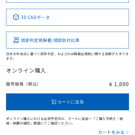
中国 RoHS表
※1 ※2
3D CADデータ
Pb
Hg
Cd
Cr(VI)
該非判定見解書/項目別対比表
O
O
O
O
日本の外為法に基づく該非判定、およびEAR再輸出規制に関する見解が入手でき
ます。
"対応済み"や非含有の記載がされた商品であっても、流通
在庫等で未対応品が混在する可能性があります。
オンライン購入
非含有品が必要な際は、弊社営業部門もしくは販売店へお
問い合わせください。
¥ 1,890
販売価格（税込）
この製品のRoHS/REACH対応状況ページへ
カートに追加
オンライン購入における出荷予定日は、カートに追加～「ご購入手続き：価
格・納期の確認」画面にてご確認ください。
カートをみる