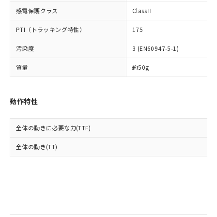
当社は規制貨物を破棄する場合は、完
ル) (DEHP)(別名：DOP) 1000ppm以下、フタル酸ブチ
正式な納期状況および標準価格はお客
ル類) : 1000ppm、
感電保護クラス
Class II
ルベンジル（BBP） 1000ppm以下、フタル酸ジブチル
全に破砕するなど、違法に輸出されな
DBP(フタル酸ジブチル) : 1000ppm、 DIBP(フタル酸ジ
様のお取引先、またはお客様担当のオ
（DBP） 1000ppm以下、フタル酸ジイソブチル
イソブチル) : 1000ppm、 BBP(フタル酸ブチルベンジ
△
一定数には満たないが在庫あり
いよう必要な手段を講じます。
ムロン制御機器販売店・当社販売員に
(DIBP) 1000ppm以下
ル) : 1000ppm、
PTI（トラッキング特性）
175
当社は貴社製品を、核兵器、ミサイ
但し、RoHS指令で産業用監視および制御機器に対する
DEHP(フタル酸ビス(2-エチルヘキシル)) : 1000ppm
ご相談ください。
適用除外項目は除く。
ル、化学兵器、生物兵器またはその他
－
在庫なし(最新の在庫状況につ
オムロン制御機器販売店や当社販売拠
フタル酸エステル類の４物質については閾値を超える意
汚染度
3 (EN60947-5-1)
武器並びにこれらの製造装置等に一切
いては、お客様のお取引先、ま
図的な使用がないことを確認しています。
点は「
販売ネットワーク
」をご確認
※2 環境保護使用期限
使用いたしません。
たはお客様担当のオムロン制御
ください。
質量
約50g
当社は、貴社製品を第三者に販売する
機器販売店・当社販売員にご確
在庫状況および標準価格結果を当社の
※2 対応予定月
「ｅ」：有害物質（10物質）のすべてが基
場合は、上記1、2および3の内容を当
認ください)
事前の承諾なく第三者に漏洩または開
準値以下であることを示します。
該第三者に通知します。また当社は、
示しないようお願いします。
動作特性
部品在庫の切り替え状況などにより、予定
「10」：通常の使用状況下において有害物
販売先および販売に係わる関係者が違
マイパーツ機能（部品リスト作成サー
空
受注生産機種、また在庫状況の
月が前後することがあります。
質が外部に漏えいし、環境に深刻な影響を
法に輸出するおそれがある場合は、取
ビス）をご利用いただくには、I-Web
白
情報を公開していない機種
及ぼさない年数を意味します。
り引きをいたしません。
メンバーズにご登録されている必要が
全体の動きに必要な力(TTF)
「－」：未確認です。当社販売部門へお問
あります。
い合わせください。
全体の動き(TT)
お客様が当ウェブサイト上で当社にご
※3 非含有証明書ダウンロード
登録された部品リストについて、当社
および当社の共同利用者が、当社の製
下記の非含有証明書をダウンロードするこ
品・サービスに関するお客様との取
とができます。
合意する
キャンセル
引・商談に必要な範囲で利用すること
をご了承ください。
EU RoHS指令（10物質）の非含有証明書
※当社の共同利用者とは、
"個人情報
51物質の非含有証明書（当社基準）