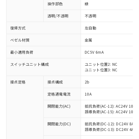
操作部色
緑
透明/不透明
不透明
復帰方式
左自動
ベゼル材質
金属
最小適用負荷
DC5V 6mA
スイッチユニット構成
ユニット位置2: NC
ユニット位置3: NC
接点定格
接点構成
2b
※1 対応状況
定格通電電流
10A
対応済み：EU RoHS指令（10物質）の
開閉能力(AC)
抵抗負荷(AC-12): AC24V 10A/A
非含有に対応した製品が提供可能な商品で
誘導負荷(AC-15): AC24V 10A/AC
す。
対応予定：EU RoHS指令（10物質）の非含
開閉能力(DC)
抵抗負荷(DC-12): DC24V 8A/DC
ご利用条件
有に対応した製品に切り替える予定のある
誘導負荷(DC-13): DC24V 4A/DC
商品です。