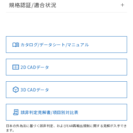
情報更新：2026/7/29
規格認証/適合状況
荷製品に未対応品が混在することから備考
欄に対応日を記載しておりました。
ログイン/会員登録
EU RoHS
注意事項・凡例
A22NS-3ML-NGA-P022-NNについての規格認証/適合状況に
既に当社にて対応品への在庫切替を完了
ついては、「カスタマーサポートセンタ お客様相談室」また
していることから、特段のことがない限
は貴社担当オムロン営業員または販売店にお問い合わせくだ
り、2022年1月12日より割愛しておりま
対応状況
対応予定月
※1
※2
さい。
ダウンロードデータをご利用いただく前に、以下を必ずお読
す。
みください。
カタログ/データシート/マニュアル
対応済み
ソフトウェアの使用条件
お問い合わせ
中国 RoHS
注意事項・凡例
2D CADデータ
中国 RoHS表
※1 ※2
3D CADデータ
Pb
Hg
Cd
Cr(VI)
該非判定見解書/項目別対比表
O
O
O
O
日本の外為法に基づく該非判定、およびEAR再輸出規制に関する見解が入手でき
ます。