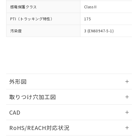
武器並びにこれらの製造装置等に一切
いては、お客様のお取引先、ま
図的な使用がないことを確認しています。
点は「
販売ネットワーク
」をご確認
感電保護クラス
Class II
※2 環境保護使用期限
使用いたしません。
たはお客様担当のオムロン制御
ください。
当社は、貴社製品を第三者に販売する
機器販売店・当社販売員にご確
在庫状況および標準価格結果を当社の
PTI（トラッキング特性）
175
※2 対応予定月
「ｅ」：有害物質（10物質）のすべてが基
場合は、上記1、2および3の内容を当
認ください)
事前の承諾なく第三者に漏洩または開
準値以下であることを示します。
該第三者に通知します。また当社は、
示しないようお願いします。
汚染度
3 (EN60947-5-1)
部品在庫の切り替え状況などにより、予定
「10」：通常の使用状況下において有害物
販売先および販売に係わる関係者が違
マイパーツ機能（部品リスト作成サー
空
受注生産機種、また在庫状況の
月が前後することがあります。
質が外部に漏えいし、環境に深刻な影響を
法に輸出するおそれがある場合は、取
ビス）をご利用いただくには、I-Web
白
情報を公開していない機種
及ぼさない年数を意味します。
り引きをいたしません。
メンバーズにご登録されている必要が
「－」：未確認です。当社販売部門へお問
あります。
い合わせください。
お客様が当ウェブサイト上で当社にご
※3 非含有証明書ダウンロード
登録された部品リストについて、当社
および当社の共同利用者が、当社の製
下記の非含有証明書をダウンロードするこ
外形図
品・サービスに関するお客様との取
とができます。
合意する
キャンセル
引・商談に必要な範囲で利用すること
情報更新：2026/05/21
をご了承ください。
取りつけ穴加工図
EU RoHS指令（10物質）の非含有証明書
※当社の共同利用者とは、
"個人情報
51物質の非含有証明書（当社基準）
情報更新：2026/05/21
の共同利用に関して"
の「1.共同利
CAD
※本証明書は発行日時点で非含有を証明す
用者の範囲」に記載されている法人を
るもので、過去に遡って非含有を証明する
指します。
ログイン/会員登録いただくと、CADデータをダウンロー
ものではありません。
RoHS/REACH対応状況
ドすることができます。
また、RoHS指令のフタル酸エステル類４
物質の対応では、対応完了までの期間は出