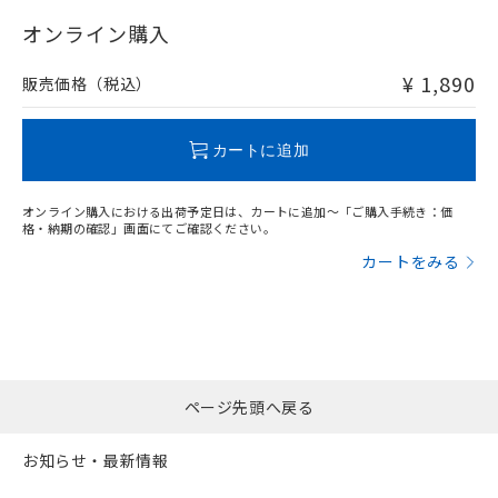
"対応済み"や非含有の記載がされた商品であっても、流通
在庫等で未対応品が混在する可能性があります。
オンライン購入
非含有品が必要な際は、弊社営業部門もしくは販売店へお
問い合わせください。
¥ 1,890
販売価格（税込）
この製品のRoHS/REACH対応状況ページへ
カートに追加
オンライン購入における出荷予定日は、カートに追加～「ご購入手続き：価
格・納期の確認」画面にてご確認ください。
カートをみる
ページ先頭へ戻る
お知らせ・最新情報