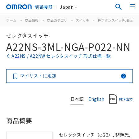
制御機器
Japan
ホーム
>
商品情報
>
商品カテゴリ
>
スイッチ
>
押ボタンスイッチ/表示灯
セレクタスイッチ
A22NS-3ML-NGA-P022-NN
A22NS / A22NW セレクタスイッチ 形式仕様一覧
マイリストに追加
日本語
English
PDF出力
商品概要
セレクタスイッチ（φ22）, 非照光,