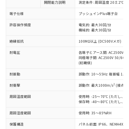
開閉能力説明
測定条件: 周囲温度 20±2℃、
対応予定なし：EU RoHS指令（10物質）の
以下の条件をお読みいただき、同意のうえ
非含有に非対応の商品で、対応品を出す予
ご利用ください。
端子仕様
プッシュインPlus端子台
定はありません。
調査・確認中：EU RoHS指令（10物質）の
本サービスは、当社制御機器事業取扱
許容操作頻度
電気的: 最大30回/分
※1 中国RoHS○×表
非含有の対応状況を調査中または確認中の
機械的: 最大30回/分
商品の当社在庫状況および標準価格
商品です。
(税抜)を提供させていただくもので
「○」：最大均質材料含有率が中国RoHSの
非該当品：ライセンス料など無形物で、有
絶縁抵抗
100MΩ以上 (DC500Vメガ)
す。
基準値以下であることを示します。
害物質有無と関係のない商品です。
当社制御機器事業取扱商品の中には、
「×」：最大均質材料含有率が中国RoHSの
仕入先様の事情により、非含有部品として
耐電圧
各端子とアース間: AC2500V 50/
本サービスの対象外となる商品もある
基準値を超えていることを示します。
いたものが、含有品と判明した場合などや
同極端子間: AC2500V 50/60Hz
当社は、これら貴社製品のうち、外国
ことをご了承ください。
「－」：未確認です。当社販売部門へお問
(初期値)
むを得ず変更することがあります。
為替および外国貿易法に定める商品
在庫状況および標準価格照会結果は、
い合わせください。
（以下｢規制貨物等」という）を輸出
記載している更新日時点での社内デー
耐振動
誤動作: 10～55Hz 複振幅 1.
*EU RoHS指令（10物質）：
または国外への提供する場合は、日本
記
タに基づき作成されるものであり、閲
説明
鉛(Pb) 1000ppm以下、 水銀(Hg) 1000ppm以下、 カド
*中国RoHS10物質の基準値 (GB/T26572)：
国政府の輸出許可(または役務取引許
号
覧された時点での実際の在庫および標
ミウム(Cd) 100ppm以下、
2
耐衝撃
誤動作: 最大1000m/s
(接点開
Pb(鉛) :1000ppm、 Hg(水銀) : 1000ppm、 Cd(カドミウ
可)を取得するなどの必要な手続きを
六価クロム(Cr(Ⅵ)) 1000ppm以下、ポリ臭化ビフェニル
ム) : 100ppm、
準価格とは異なる場合があることをご
類(PBB) 1000ppm以下、ポリ臭化ジフェニルエーテル類
Cr(Ⅵ)(六価クロム) : 1000ppm、 PBBs(ポリ臭化ビフェ
とります。
周囲温度範囲
使用時: -25～70℃ (ただし
了承ください。
(PBDE) 1000ppm以下、フタル酸ビス(2-エチルヘキシ
○
一定数以上の在庫あり
ニル類) : 1000ppm、 PBDEs(ポリ臭化ジフェニルエーテ
当社は規制貨物を破棄する場合は、完
保存時: -40～80℃ (ただし
ル) (DEHP)(別名：DOP) 1000ppm以下、フタル酸ブチ
正式な納期状況および標準価格はお客
ル類) : 1000ppm、
ルベンジル（BBP） 1000ppm以下、フタル酸ジブチル
全に破砕するなど、違法に輸出されな
DBP(フタル酸ジブチル) : 1000ppm、 DIBP(フタル酸ジ
様のお取引先、またはお客様担当のオ
（DBP） 1000ppm以下、フタル酸ジイソブチル
イソブチル) : 1000ppm、 BBP(フタル酸ブチルベンジ
△
一定数には満たないが在庫あり
周囲湿度範囲
使用時: 35～85%RH
いよう必要な手段を講じます。
ムロン制御機器販売店・当社販売員に
(DIBP) 1000ppm以下
ル) : 1000ppm、
当社は貴社製品を、核兵器、ミサイ
但し、RoHS指令で産業用監視および制御機器に対する
DEHP(フタル酸ビス(2-エチルヘキシル)) : 1000ppm
ご相談ください。
適用除外項目は除く。
保護構造
パネル前面: IP66、NEMA4X, N
ル、化学兵器、生物兵器またはその他
－
在庫なし(最新の在庫状況につ
オムロン制御機器販売店や当社販売拠
フタル酸エステル類の４物質については閾値を超える意