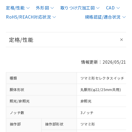
定格/性能
外形図
取りつけ穴加工図
CAD
RoHS/REACH対応状況
規格認証/適合状況
定格/性能
情報更新：2026/05/21
種類
ツマミ形セレクタスイッチ
胴体形状
丸胴形(φ22/25mm共用)
照光/非照光
非照光
ノッチ数
3ノッチ
操作部
操作部形状
ツマミ形