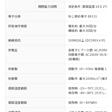
対応予定なし：EU RoHS指令（10物質）の
開閉能力説明
測定条件: 周囲温度 20±2℃、
以下の条件をお読みいただき、同意のうえ
非含有に非対応の商品で、対応品を出す予
ご利用ください。
定はありません。
端子仕様
ねじ締め端子 (M3.5)
調査・確認中：EU RoHS指令（10物質）の
本サービスは、当社制御機器事業取扱
※1 中国RoHS○×表
非含有の対応状況を調査中または確認中の
許容操作頻度
電気的: 最大30回/分
商品の当社在庫状況および標準価格
機械的: 最大30回/分
商品です。
(税抜)を提供させていただくもので
「○」：最大均質材料含有率が中国RoHSの
非該当品：ライセンス料など無形物で、有
す。
絶縁抵抗
100MΩ以上 (DC500Vメガ)
基準値以下であることを示します。
害物質有無と関係のない商品です。
当社制御機器事業取扱商品の中には、
「×」：最大均質材料含有率が中国RoHSの
仕入先様の事情により、非含有部品として
本サービスの対象外となる商品もある
耐電圧
各端子とアース間: AC2500V 50/
基準値を超えていることを示します。
いたものが、含有品と判明した場合などや
当社は、これら貴社製品のうち、外国
同極端子間: AC2500V 50/60Hz
ことをご了承ください。
「－」：未確認です。当社販売部門へお問
むを得ず変更することがあります。
為替および外国貿易法に定める商品
(初期値)
在庫状況および標準価格照会結果は、
い合わせください。
（以下｢規制貨物等」という）を輸出
記載している更新日時点での社内デー
*EU RoHS指令（10物質）：
耐振動
誤動作: 10～55Hz 複振幅 1.
または国外への提供する場合は、日本
記
タに基づき作成されるものであり、閲
説明
鉛(Pb) 1000ppm以下、 水銀(Hg) 1000ppm以下、 カド
*中国RoHS10物質の基準値 (GB/T26572)：
国政府の輸出許可(または役務取引許
号
覧された時点での実際の在庫および標
ミウム(Cd) 100ppm以下、
Pb(鉛) :1000ppm、 Hg(水銀) : 1000ppm、 Cd(カドミウ
2
耐衝撃
誤動作: 最大1000m/s
(接点開
可)を取得するなどの必要な手続きを
六価クロム(Cr(Ⅵ)) 1000ppm以下、ポリ臭化ビフェニル
ム) : 100ppm、
準価格とは異なる場合があることをご
類(PBB) 1000ppm以下、ポリ臭化ジフェニルエーテル類
Cr(Ⅵ)(六価クロム) : 1000ppm、 PBBs(ポリ臭化ビフェ
とります。
了承ください。
(PBDE) 1000ppm以下、フタル酸ビス(2-エチルヘキシ
○
一定数以上の在庫あり
ニル類) : 1000ppm、 PBDEs(ポリ臭化ジフェニルエーテ
周囲温度範囲
使用時: -25～70℃ (ただし
当社は規制貨物を破棄する場合は、完
ル) (DEHP)(別名：DOP) 1000ppm以下、フタル酸ブチ
正式な納期状況および標準価格はお客
ル類) : 1000ppm、
保存時: -40～80℃ (ただし
ルベンジル（BBP） 1000ppm以下、フタル酸ジブチル
全に破砕するなど、違法に輸出されな
DBP(フタル酸ジブチル) : 1000ppm、 DIBP(フタル酸ジ
様のお取引先、またはお客様担当のオ
（DBP） 1000ppm以下、フタル酸ジイソブチル
イソブチル) : 1000ppm、 BBP(フタル酸ブチルベンジ
△
一定数には満たないが在庫あり
いよう必要な手段を講じます。
ムロン制御機器販売店・当社販売員に
(DIBP) 1000ppm以下
周囲湿度範囲
使用時: 35～85%RH
ル) : 1000ppm、
当社は貴社製品を、核兵器、ミサイ
但し、RoHS指令で産業用監視および制御機器に対する
DEHP(フタル酸ビス(2-エチルヘキシル)) : 1000ppm
ご相談ください。
適用除外項目は除く。
ル、化学兵器、生物兵器またはその他
－
在庫なし(最新の在庫状況につ