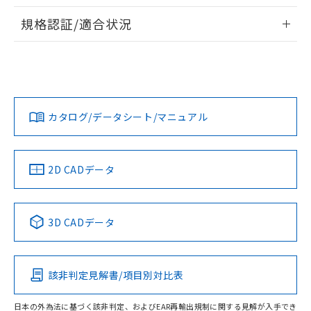
物質の対応では、対応完了までの期間は出
情報更新：2026/7/29
荷製品に未対応品が混在することから備考
規格認証/適合状況
欄に対応日を記載しておりました。
ログイン/会員登録
EU RoHS
注意事項・凡例
既に当社にて対応品への在庫切替を完了
UL認証
CSA認証
CEマーキング
していることから、特段のことがない限
り、2022年1月12日より割愛しておりま
Yes
Yes
Yes
対応状況
対応予定月
※1
※2
す。
ダウンロードデータをご利用いただく前に、以下を必ずお読
みください。
カタログ/データシート/マニュアル
対応済み
ソフトウェアの使用条件
LR型式承認
DNV型式承認
BV型式承認
KR型式承
（イギリス
（ノルウェー
（フランス
（韓国
船舶規格）
船舶規格）
船舶規格）
船舶規格
中国 RoHS
注意事項・凡例
2D CADデータ
No
No
No
No
中国 RoHS表
※1 ※2
3D CADデータ
この製品の規格認証/適合状況ページへ
Pb
Hg
Cd
Cr(VI)
その他の認証はこちらのページからご検索ください
該非判定見解書/項目別対比表
O
O
O
O
日本の外為法に基づく該非判定、およびEAR再輸出規制に関する見解が入手でき