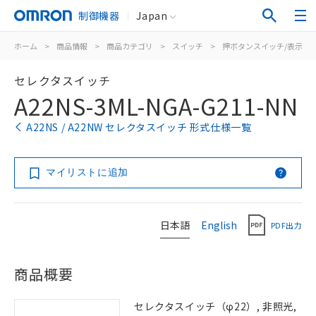
制御機器
Japan
ホーム
>
商品情報
>
商品カテゴリ
>
スイッチ
>
押ボタンスイッチ/表示灯
セレクタスイッチ
A22NS-3ML-NGA-G211-NN
A22NS / A22NW セレクタスイッチ 形式仕様一覧
マイリストに追加
日本語
English
PDF出力
商品概要
セレクタスイッチ（φ22）, 非照光,