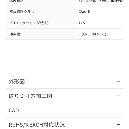
保護構造
パネル前面: IP66、NEMA4X, N
オムロン制御機器販売店や当社販売拠
フタル酸エステル類の４物質については閾値を超える意
武器並びにこれらの製造装置等に一切
いては、お客様のお取引先、ま
図的な使用がないことを確認しています。
点は「
販売ネットワーク
」をご確認
※2 環境保護使用期限
使用いたしません。
感電保護クラス
Class II
たはお客様担当のオムロン制御
ください。
当社は、貴社製品を第三者に販売する
機器販売店・当社販売員にご確
在庫状況および標準価格結果を当社の
※2 対応予定月
「ｅ」：有害物質（10物質）のすべてが基
PTI（トラッキング特性）
175
場合は、上記1、2および3の内容を当
認ください)
事前の承諾なく第三者に漏洩または開
準値以下であることを示します。
該第三者に通知します。また当社は、
示しないようお願いします。
汚染度
3 (EN60947-5-1)
部品在庫の切り替え状況などにより、予定
「10」：通常の使用状況下において有害物
販売先および販売に係わる関係者が違
マイパーツ機能（部品リスト作成サー
空
受注生産機種、また在庫状況の
月が前後することがあります。
質が外部に漏えいし、環境に深刻な影響を
法に輸出するおそれがある場合は、取
ビス）をご利用いただくには、I-Web
白
情報を公開していない機種
及ぼさない年数を意味します。
り引きをいたしません。
メンバーズにご登録されている必要が
「－」：未確認です。当社販売部門へお問
あります。
い合わせください。
お客様が当ウェブサイト上で当社にご
※3 非含有証明書ダウンロード
登録された部品リストについて、当社
および当社の共同利用者が、当社の製
下記の非含有証明書をダウンロードするこ
品・サービスに関するお客様との取
外形図
とができます。
合意する
キャンセル
引・商談に必要な範囲で利用すること
をご了承ください。
情報更新：2026/05/21
取りつけ穴加工図
EU RoHS指令（10物質）の非含有証明書
※当社の共同利用者とは、
"個人情報
51物質の非含有証明書（当社基準）
の共同利用に関して"
の「1.共同利
情報更新：2026/05/21
※本証明書は発行日時点で非含有を証明す
CAD
用者の範囲」に記載されている法人を
るもので、過去に遡って非含有を証明する
指します。
ものではありません。
ログイン/会員登録いただくと、CADデータをダウンロー
RoHS/REACH対応状況
また、RoHS指令のフタル酸エステル類４
ドすることができます。