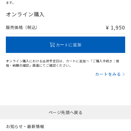
ます。
"対応済み"や非含有の記載がされた商品であっても、流通
在庫等で未対応品が混在する可能性があります。
オンライン購入
非含有品が必要な際は、弊社営業部門もしくは販売店へお
問い合わせください。
¥ 1,950
販売価格（税込）
この製品のRoHS/REACH対応状況ページへ
カートに追加
オンライン購入における出荷予定日は、カートに追加～「ご購入手続き：価
格・納期の確認」画面にてご確認ください。
カートをみる
ページ先頭へ戻る
お知らせ・最新情報