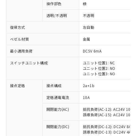
操作部色
緑
透明/不透明
不透明
復帰方式
左自動
ベゼル材質
金属
最小適用負荷
DC5V 6mA
スイッチユニット構成
ユニット位置1: NC
ユニット位置2: NO
ユニット位置3: NO
接点定格
接点構成
2a+1b
※1 対応状況
定格通電電流
10A
対応済み：EU RoHS指令（10物質）の
開閉能力(AC)
抵抗負荷(AC-12): AC24V 10A/A
非含有に対応した製品が提供可能な商品で
誘導負荷(AC-15): AC24V 10A/AC
す。
対応予定：EU RoHS指令（10物質）の非含
開閉能力(DC)
抵抗負荷(DC-12): DC24V 8A/DC
ご利用条件
有に対応した製品に切り替える予定のある
誘導負荷(DC-13): DC24V 4A/DC
商品です。