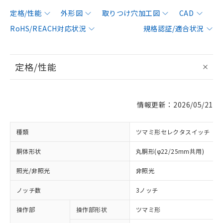
定格/性能
外形図
取りつけ穴加工図
CAD
RoHS/REACH対応状況
規格認証/適合状況
定格/性能
情報更新：2026/05/21
種類
ツマミ形セレクタスイッチ
胴体形状
丸胴形(φ22/25mm共用)
照光/非照光
非照光
ノッチ数
3ノッチ
操作部
操作部形状
ツマミ形