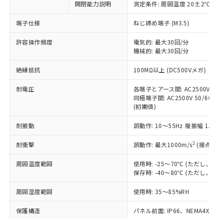
非含有に対応した製品が提供可能な商品で
開閉能力説明
測定条件: 周囲温度 20±2℃、
す。
端子仕様
ねじ締め端子 (M3.5)
対応予定：EU RoHS指令（10物質）の非含
ご利用条件
有に対応した製品に切り替える予定のある
許容操作頻度
電気的: 最大30回/分
商品です。
機械的: 最大30回/分
対応予定なし：EU RoHS指令（10物質）の
以下の条件をお読みいただき、同意のうえ
非含有に非対応の商品で、対応品を出す予
絶縁抵抗
100MΩ以上 (DC500Vメガ)
ご利用ください。
定はありません。
調査・確認中：EU RoHS指令（10物質）の
耐電圧
各端子とアース間: AC2500V 50/
本サービスは、当社制御機器事業取扱
※1 中国RoHS○×表
非含有の対応状況を調査中または確認中の
同極端子間: AC2500V 50/60Hz
商品の当社在庫状況および標準価格
商品です。
(初期値)
(税抜)を提供させていただくもので
「○」：最大均質材料含有率が中国RoHSの
非該当品：ライセンス料など無形物で、有
す。
基準値以下であることを示します。
耐振動
誤動作: 10～55Hz 複振幅 1.
害物質有無と関係のない商品です。
当社制御機器事業取扱商品の中には、
「×」：最大均質材料含有率が中国RoHSの
仕入先様の事情により、非含有部品として
本サービスの対象外となる商品もある
2
耐衝撃
誤動作: 最大1000m/s
(接点開
基準値を超えていることを示します。
いたものが、含有品と判明した場合などや
当社は、これら貴社製品のうち、外国
ことをご了承ください。
「－」：未確認です。当社販売部門へお問
むを得ず変更することがあります。
為替および外国貿易法に定める商品
在庫状況および標準価格照会結果は、
周囲温度範囲
使用時: -25～70℃ (ただし
い合わせください。
（以下｢規制貨物等」という）を輸出
記載している更新日時点での社内デー
保存時: -40～80℃ (ただし
*EU RoHS指令（10物質）：
または国外への提供する場合は、日本
記
タに基づき作成されるものであり、閲
説明
鉛(Pb) 1000ppm以下、 水銀(Hg) 1000ppm以下、 カド
*中国RoHS10物質の基準値 (GB/T26572)：
国政府の輸出許可(または役務取引許
周囲湿度範囲
使用時: 35～85%RH
号
覧された時点での実際の在庫および標
ミウム(Cd) 100ppm以下、
Pb(鉛) :1000ppm、 Hg(水銀) : 1000ppm、 Cd(カドミウ
可)を取得するなどの必要な手続きを
六価クロム(Cr(Ⅵ)) 1000ppm以下、ポリ臭化ビフェニル
ム) : 100ppm、
準価格とは異なる場合があることをご
類(PBB) 1000ppm以下、ポリ臭化ジフェニルエーテル類
Cr(Ⅵ)(六価クロム) : 1000ppm、 PBBs(ポリ臭化ビフェ
保護構造
とります。
パネル前面: IP66、NEMA4X, N
了承ください。
(PBDE) 1000ppm以下、フタル酸ビス(2-エチルヘキシ
○
一定数以上の在庫あり
ニル類) : 1000ppm、 PBDEs(ポリ臭化ジフェニルエーテ