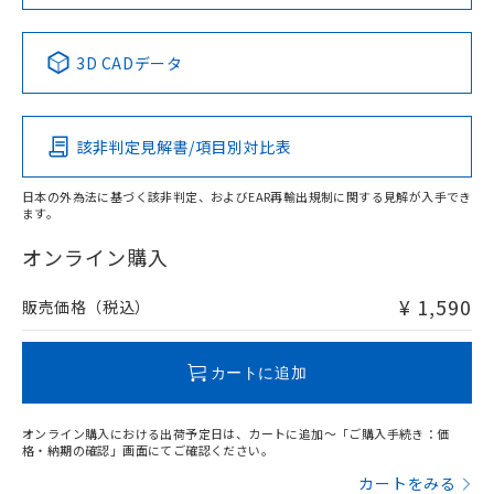
No
No
No
No
中国 RoHS表
※1 ※2
3D CADデータ
この製品の規格認証/適合状況ページへ
Pb
Hg
Cd
Cr(VI)
その他の認証はこちらのページからご検索ください
該非判定見解書/項目別対比表
O
O
O
O
日本の外為法に基づく該非判定、およびEAR再輸出規制に関する見解が入手でき
ます。
"対応済み"や非含有の記載がされた商品であっても、流通
在庫等で未対応品が混在する可能性があります。
オンライン購入
非含有品が必要な際は、弊社営業部門もしくは販売店へお
問い合わせください。
¥ 1,590
販売価格（税込）
この製品のRoHS/REACH対応状況ページへ
カートに追加
オンライン購入における出荷予定日は、カートに追加～「ご購入手続き：価
格・納期の確認」画面にてご確認ください。
カートをみる