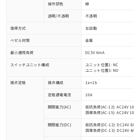
操作部色
緑
透明/不透明
不透明
復帰方式
左自動
ベゼル材質
金属
最小適用負荷
DC5V 6mA
スイッチユニット構成
ユニット位置1: NC
ユニット位置3: NO
接点定格
接点構成
1a+1b
定格通電電流
10A
開閉能力(AC)
抵抗負荷(AC-12): AC24V 10A/A
誘導負荷(AC-15): AC24V 10A/AC
※1 対応状況
開閉能力(DC)
抵抗負荷(DC-12): DC24V 8A/DC
誘導負荷(DC-13): DC24V 4A/DC
対応済み：EU RoHS指令（10物質）の