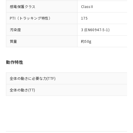
当社は規制貨物を破棄する場合は、完
ル) (DEHP)(別名：DOP) 1000ppm以下、フタル酸ブチ
正式な納期状況および標準価格はお客
ル類) : 1000ppm、
感電保護クラス
Class II
ルベンジル（BBP） 1000ppm以下、フタル酸ジブチル
全に破砕するなど、違法に輸出されな
DBP(フタル酸ジブチル) : 1000ppm、 DIBP(フタル酸ジ
様のお取引先、またはお客様担当のオ
（DBP） 1000ppm以下、フタル酸ジイソブチル
イソブチル) : 1000ppm、 BBP(フタル酸ブチルベンジ
△
一定数には満たないが在庫あり
いよう必要な手段を講じます。
ムロン制御機器販売店・当社販売員に
(DIBP) 1000ppm以下
ル) : 1000ppm、
PTI（トラッキング特性）
175
当社は貴社製品を、核兵器、ミサイ
但し、RoHS指令で産業用監視および制御機器に対する
DEHP(フタル酸ビス(2-エチルヘキシル)) : 1000ppm
ご相談ください。
適用除外項目は除く。
ル、化学兵器、生物兵器またはその他
－
在庫なし(最新の在庫状況につ
オムロン制御機器販売店や当社販売拠
フタル酸エステル類の４物質については閾値を超える意
汚染度
3 (EN60947-5-1)
武器並びにこれらの製造装置等に一切
いては、お客様のお取引先、ま
図的な使用がないことを確認しています。
点は「
販売ネットワーク
」をご確認
※2 環境保護使用期限
使用いたしません。
たはお客様担当のオムロン制御
ください。
質量
約50g
当社は、貴社製品を第三者に販売する
機器販売店・当社販売員にご確
在庫状況および標準価格結果を当社の
※2 対応予定月
「ｅ」：有害物質（10物質）のすべてが基
場合は、上記1、2および3の内容を当
認ください)
事前の承諾なく第三者に漏洩または開
準値以下であることを示します。
該第三者に通知します。また当社は、
示しないようお願いします。
動作特性
部品在庫の切り替え状況などにより、予定
「10」：通常の使用状況下において有害物
販売先および販売に係わる関係者が違
マイパーツ機能（部品リスト作成サー
空
受注生産機種、また在庫状況の
月が前後することがあります。
質が外部に漏えいし、環境に深刻な影響を
法に輸出するおそれがある場合は、取
ビス）をご利用いただくには、I-Web
白
情報を公開していない機種
及ぼさない年数を意味します。
り引きをいたしません。
メンバーズにご登録されている必要が
全体の動きに必要な力(TTF)
「－」：未確認です。当社販売部門へお問
あります。
い合わせください。
全体の動き(TT)
お客様が当ウェブサイト上で当社にご
※3 非含有証明書ダウンロード
登録された部品リストについて、当社
および当社の共同利用者が、当社の製
下記の非含有証明書をダウンロードするこ
品・サービスに関するお客様との取
とができます。
合意する
キャンセル
引・商談に必要な範囲で利用すること
をご了承ください。
EU RoHS指令（10物質）の非含有証明書
※当社の共同利用者とは、
"個人情報
51物質の非含有証明書（当社基準）