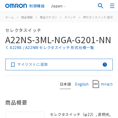
制御機器
Japan
ホーム
>
商品情報
>
商品カテゴリ
>
スイッチ
>
押ボタンスイッチ/表示灯
セレクタスイッチ
A22NS-3ML-NGA-G201-NN
A22NS / A22NW セレクタスイッチ 形式仕様一覧
マイリストに追加
日本語
English
PDF出力
商品概要
セレクタスイッチ（φ22）, 非照光,