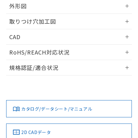
の共同利用に関して"
の「1.共同利
外形図
※本証明書は発行日時点で非含有を証明す
用者の範囲」に記載されている法人を
るもので、過去に遡って非含有を証明する
指します。
情報更新：2026/05/21
ものではありません。
取りつけ穴加工図
また、RoHS指令のフタル酸エステル類４
物質の対応では、対応完了までの期間は出
情報更新：2026/05/21
CAD
荷製品に未対応品が混在することから備考
欄に対応日を記載しておりました。
ログイン/会員登録いただくと、CADデータをダウンロー
既に当社にて対応品への在庫切替を完了
RoHS/REACH対応状況
ドすることができます。
していることから、特段のことがない限
情報更新：2026/7/29
り、2022年1月12日より割愛しておりま
規格認証/適合状況
す。
ログイン/会員登録
EU RoHS
注意事項・凡例
UL認証
CSA認証
CEマーキング
Yes
Yes
Yes
対応状況
対応予定月
※1
※2
ダウンロードデータをご利用いただく前に、以下を必ずお読
みください。
カタログ/データシート/マニュアル
対応済み
ソフトウェアの使用条件
LR型式承認
DNV型式承認
BV型式承認
KR型式承
（イギリス
（ノルウェー
（フランス
（韓国
船舶規格）
船舶規格）
船舶規格）
船舶規格
中国 RoHS
注意事項・凡例
2D CADデータ