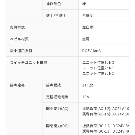
操作部色
緑
透明/不透明
不透明
復帰方式
左自動
ベゼル材質
金属
最小適用負荷
DC5V 6mA
スイッチユニット構成
ユニット位置1: NO
ユニット位置2: NC
ユニット位置3: NC
接点定格
接点構成
1a+2b
※1 対応状況
定格通電電流
10A
対応済み：EU RoHS指令（10物質）の
開閉能力(AC)
抵抗負荷(AC-12): AC24V 10A/A
非含有に対応した製品が提供可能な商品で
誘導負荷(AC-15): AC24V 10A/AC
す。
対応予定：EU RoHS指令（10物質）の非含
開閉能力(DC)
抵抗負荷(DC-12): DC24V 8A/DC
ご利用条件
有に対応した製品に切り替える予定のある
誘導負荷(DC-13): DC24V 4A/DC
商品です。