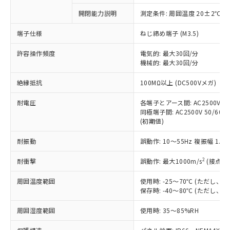
対応予定なし：EU RoHS指令（10物質）の
開閉能力説明
測定条件: 周囲温度 20±2℃、
以下の条件をお読みいただき、同意のうえ
非含有に非対応の商品で、対応品を出す予
ご利用ください。
定はありません。
端子仕様
ねじ締め端子 (M3.5)
調査・確認中：EU RoHS指令（10物質）の
本サービスは、当社制御機器事業取扱
※1 中国RoHS○×表
非含有の対応状況を調査中または確認中の
許容操作頻度
電気的: 最大30回/分
商品の当社在庫状況および標準価格
機械的: 最大30回/分
商品です。
(税抜)を提供させていただくもので
「○」：最大均質材料含有率が中国RoHSの
非該当品：ライセンス料など無形物で、有
す。
絶縁抵抗
100MΩ以上 (DC500Vメガ)
基準値以下であることを示します。
害物質有無と関係のない商品です。
当社制御機器事業取扱商品の中には、
「×」：最大均質材料含有率が中国RoHSの
仕入先様の事情により、非含有部品として
本サービスの対象外となる商品もある
耐電圧
各端子とアース間: AC2500V 50/
基準値を超えていることを示します。
いたものが、含有品と判明した場合などや
当社は、これら貴社製品のうち、外国
同極端子間: AC2500V 50/60Hz
ことをご了承ください。
「－」：未確認です。当社販売部門へお問
むを得ず変更することがあります。
為替および外国貿易法に定める商品
(初期値)
在庫状況および標準価格照会結果は、
い合わせください。
（以下｢規制貨物等」という）を輸出
記載している更新日時点での社内デー
*EU RoHS指令（10物質）：
耐振動
誤動作: 10～55Hz 複振幅 1.
または国外への提供する場合は、日本
記
タに基づき作成されるものであり、閲
説明
鉛(Pb) 1000ppm以下、 水銀(Hg) 1000ppm以下、 カド
*中国RoHS10物質の基準値 (GB/T26572)：
国政府の輸出許可(または役務取引許
号
覧された時点での実際の在庫および標
ミウム(Cd) 100ppm以下、
Pb(鉛) :1000ppm、 Hg(水銀) : 1000ppm、 Cd(カドミウ
2
耐衝撃
誤動作: 最大1000m/s
(接点開
可)を取得するなどの必要な手続きを
六価クロム(Cr(Ⅵ)) 1000ppm以下、ポリ臭化ビフェニル
ム) : 100ppm、
準価格とは異なる場合があることをご
類(PBB) 1000ppm以下、ポリ臭化ジフェニルエーテル類
Cr(Ⅵ)(六価クロム) : 1000ppm、 PBBs(ポリ臭化ビフェ
とります。
了承ください。
(PBDE) 1000ppm以下、フタル酸ビス(2-エチルヘキシ
○
一定数以上の在庫あり
ニル類) : 1000ppm、 PBDEs(ポリ臭化ジフェニルエーテ
周囲温度範囲
使用時: -25～70℃ (ただし
当社は規制貨物を破棄する場合は、完
ル) (DEHP)(別名：DOP) 1000ppm以下、フタル酸ブチ
正式な納期状況および標準価格はお客
ル類) : 1000ppm、
保存時: -40～80℃ (ただし
ルベンジル（BBP） 1000ppm以下、フタル酸ジブチル
全に破砕するなど、違法に輸出されな
DBP(フタル酸ジブチル) : 1000ppm、 DIBP(フタル酸ジ
様のお取引先、またはお客様担当のオ
（DBP） 1000ppm以下、フタル酸ジイソブチル
イソブチル) : 1000ppm、 BBP(フタル酸ブチルベンジ
△
一定数には満たないが在庫あり
いよう必要な手段を講じます。
ムロン制御機器販売店・当社販売員に
(DIBP) 1000ppm以下
周囲湿度範囲
使用時: 35～85%RH
ル) : 1000ppm、
当社は貴社製品を、核兵器、ミサイ
但し、RoHS指令で産業用監視および制御機器に対する
DEHP(フタル酸ビス(2-エチルヘキシル)) : 1000ppm
ご相談ください。
適用除外項目は除く。
ル、化学兵器、生物兵器またはその他
－
在庫なし(最新の在庫状況につ