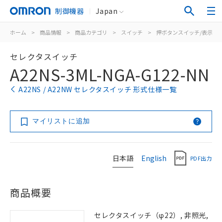
制御機器
Japan
ホーム
>
商品情報
>
商品カテゴリ
>
スイッチ
>
押ボタンスイッチ/表示灯
セレクタスイッチ
A22NS-3ML-NGA-G122-NN
A22NS / A22NW セレクタスイッチ 形式仕様一覧
マイリストに追加
日本語
English
PDF出力
商品概要
セレクタスイッチ（φ22）, 非照光,