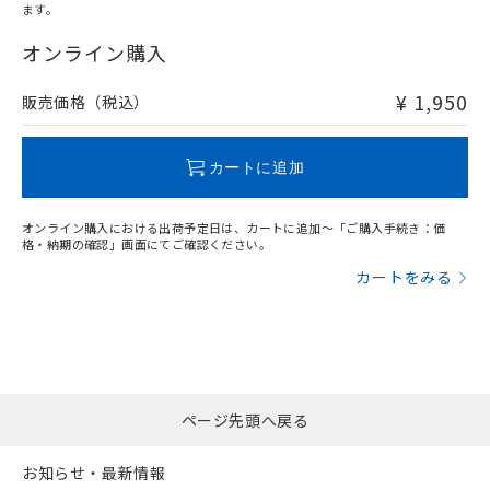
ます。
"対応済み"や非含有の記載がされた商品であっても、流通
在庫等で未対応品が混在する可能性があります。
オンライン購入
非含有品が必要な際は、弊社営業部門もしくは販売店へお
問い合わせください。
¥ 1,950
販売価格（税込）
この製品のRoHS/REACH対応状況ページへ
カートに追加
オンライン購入における出荷予定日は、カートに追加～「ご購入手続き：価
格・納期の確認」画面にてご確認ください。
カートをみる
ページ先頭へ戻る
お知らせ・最新情報