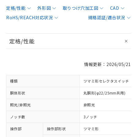
定格/性能
外形図
取りつけ穴加工図
CAD
RoHS/REACH対応状況
規格認証/適合状況
定格/性能
情報更新：2026/05/21
種類
ツマミ形セレクタスイッチ
胴体形状
丸胴形(φ22/25mm共用)
照光/非照光
非照光
ノッチ数
3ノッチ
操作部
操作部形状
ツマミ形