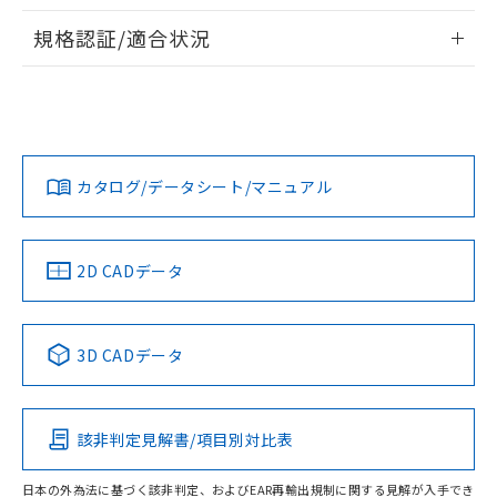
物質の対応では、対応完了までの期間は出
情報更新：2026/7/29
荷製品に未対応品が混在することから備考
規格認証/適合状況
欄に対応日を記載しておりました。
ログイン/会員登録
EU RoHS
注意事項・凡例
既に当社にて対応品への在庫切替を完了
UL認証
CSA認証
CEマーキング
していることから、特段のことがない限
り、2022年1月12日より割愛しておりま
Yes
Yes
Yes
対応状況
対応予定月
※1
※2
す。
ダウンロードデータをご利用いただく前に、以下を必ずお読
みください。
カタログ/データシート/マニュアル
対応済み
ソフトウェアの使用条件
LR型式承認
DNV型式承認
BV型式承認
KR型式承
（イギリス
（ノルウェー
（フランス
（韓国
船舶規格）
船舶規格）
船舶規格）
船舶規格
中国 RoHS
注意事項・凡例
2D CADデータ
No
No
No
No
中国 RoHS表
※1 ※2
3D CADデータ
この製品の規格認証/適合状況ページへ
Pb
Hg
Cd
Cr(VI)
その他の認証はこちらのページからご検索ください
該非判定見解書/項目別対比表
O
O
O
O
日本の外為法に基づく該非判定、およびEAR再輸出規制に関する見解が入手でき