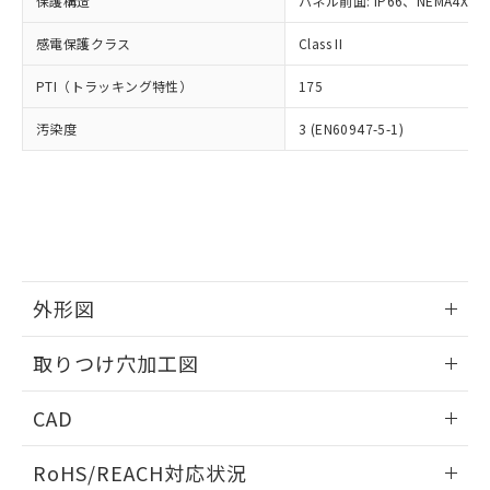
保護構造
パネル前面: IP66、NEMA4X, N
オムロン制御機器販売店や当社販売拠
フタル酸エステル類の４物質については閾値を超える意
武器並びにこれらの製造装置等に一切
いては、お客様のお取引先、ま
図的な使用がないことを確認しています。
点は「
販売ネットワーク
」をご確認
※2 環境保護使用期限
使用いたしません。
感電保護クラス
Class II
たはお客様担当のオムロン制御
ください。
当社は、貴社製品を第三者に販売する
機器販売店・当社販売員にご確
在庫状況および標準価格結果を当社の
※2 対応予定月
「ｅ」：有害物質（10物質）のすべてが基
PTI（トラッキング特性）
175
場合は、上記1、2および3の内容を当
認ください)
事前の承諾なく第三者に漏洩または開
準値以下であることを示します。
該第三者に通知します。また当社は、
示しないようお願いします。
汚染度
3 (EN60947-5-1)
部品在庫の切り替え状況などにより、予定
「10」：通常の使用状況下において有害物
販売先および販売に係わる関係者が違
マイパーツ機能（部品リスト作成サー
空
受注生産機種、また在庫状況の
月が前後することがあります。
質が外部に漏えいし、環境に深刻な影響を
法に輸出するおそれがある場合は、取
ビス）をご利用いただくには、I-Web
白
情報を公開していない機種
及ぼさない年数を意味します。
り引きをいたしません。
メンバーズにご登録されている必要が
「－」：未確認です。当社販売部門へお問
あります。
い合わせください。
お客様が当ウェブサイト上で当社にご
※3 非含有証明書ダウンロード
登録された部品リストについて、当社
および当社の共同利用者が、当社の製
下記の非含有証明書をダウンロードするこ
品・サービスに関するお客様との取
外形図
とができます。
合意する
キャンセル
引・商談に必要な範囲で利用すること
をご了承ください。
情報更新：2026/05/21
取りつけ穴加工図
EU RoHS指令（10物質）の非含有証明書
※当社の共同利用者とは、
"個人情報
51物質の非含有証明書（当社基準）
の共同利用に関して"
の「1.共同利
情報更新：2026/05/21
※本証明書は発行日時点で非含有を証明す
CAD
用者の範囲」に記載されている法人を
るもので、過去に遡って非含有を証明する
指します。
ものではありません。
ログイン/会員登録いただくと、CADデータをダウンロー
RoHS/REACH対応状況
また、RoHS指令のフタル酸エステル類４
ドすることができます。