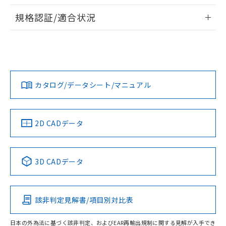
物質の対応では、対応完了までの期間は出
情報更新：2026/7/29
荷製品に未対応品が混在することから備考
規格認証/適合状況
欄に対応日を記載しておりました。
ログイン/会員登録
EU RoHS
注意事項・凡例
既に当社にて対応品への在庫切替を完了
UL認証
CSA認証
CEマーキング
していることから、特段のことがない限
り、2022年1月12日より割愛しておりま
Yes
Yes
Yes
対応状況
対応予定月
※1
※2
す。
ダウンロードデータをご利用いただく前に、以下を必ずお読
みください。
カタログ/データシート/マニュアル
対応済み
ソフトウェアの使用条件
LR型式承認
DNV型式承認
BV型式承認
KR型式承
（イギリス
（ノルウェー
（フランス
（韓国
船舶規格）
船舶規格）
船舶規格）
船舶規格
中国 RoHS
注意事項・凡例
2D CADデータ
No
No
No
No
中国 RoHS表
※1 ※2
3D CADデータ
この製品の規格認証/適合状況ページへ
Pb
Hg
Cd
Cr(VI)
その他の認証はこちらのページからご検索ください
該非判定見解書/項目別対比表
O
O
O
O
日本の外為法に基づく該非判定、およびEAR再輸出規制に関する見解が入手でき