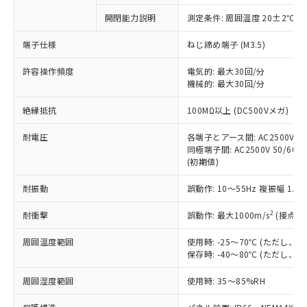
対応予定なし：EU RoHS指令（10物質）の
開閉能力説明
測定条件: 周囲温度 20±2℃、
以下の条件をお読みいただき、同意のうえ
非含有に非対応の商品で、対応品を出す予
ご利用ください。
定はありません。
端子仕様
ねじ締め端子 (M3.5)
調査・確認中：EU RoHS指令（10物質）の
本サービスは、当社制御機器事業取扱
※1 中国RoHS○×表
非含有の対応状況を調査中または確認中の
許容操作頻度
電気的: 最大30回/分
商品の当社在庫状況および標準価格
機械的: 最大30回/分
商品です。
(税抜)を提供させていただくもので
「○」：最大均質材料含有率が中国RoHSの
非該当品：ライセンス料など無形物で、有
す。
絶縁抵抗
100MΩ以上 (DC500Vメガ)
基準値以下であることを示します。
害物質有無と関係のない商品です。
当社制御機器事業取扱商品の中には、
「×」：最大均質材料含有率が中国RoHSの
仕入先様の事情により、非含有部品として
本サービスの対象外となる商品もある
耐電圧
各端子とアース間: AC2500V 50/
基準値を超えていることを示します。
いたものが、含有品と判明した場合などや
当社は、これら貴社製品のうち、外国
同極端子間: AC2500V 50/60Hz
ことをご了承ください。
「－」：未確認です。当社販売部門へお問
むを得ず変更することがあります。
為替および外国貿易法に定める商品
(初期値)
在庫状況および標準価格照会結果は、
い合わせください。
（以下｢規制貨物等」という）を輸出
記載している更新日時点での社内デー
*EU RoHS指令（10物質）：
耐振動
誤動作: 10～55Hz 複振幅 1.
または国外への提供する場合は、日本
記
タに基づき作成されるものであり、閲
説明
鉛(Pb) 1000ppm以下、 水銀(Hg) 1000ppm以下、 カド
*中国RoHS10物質の基準値 (GB/T26572)：
国政府の輸出許可(または役務取引許
号
覧された時点での実際の在庫および標
ミウム(Cd) 100ppm以下、
Pb(鉛) :1000ppm、 Hg(水銀) : 1000ppm、 Cd(カドミウ
2
耐衝撃
誤動作: 最大1000m/s
(接点開
可)を取得するなどの必要な手続きを
六価クロム(Cr(Ⅵ)) 1000ppm以下、ポリ臭化ビフェニル
ム) : 100ppm、
準価格とは異なる場合があることをご
類(PBB) 1000ppm以下、ポリ臭化ジフェニルエーテル類
Cr(Ⅵ)(六価クロム) : 1000ppm、 PBBs(ポリ臭化ビフェ
とります。
了承ください。
(PBDE) 1000ppm以下、フタル酸ビス(2-エチルヘキシ
○
一定数以上の在庫あり
ニル類) : 1000ppm、 PBDEs(ポリ臭化ジフェニルエーテ
周囲温度範囲
使用時: -25～70℃ (ただし
当社は規制貨物を破棄する場合は、完
ル) (DEHP)(別名：DOP) 1000ppm以下、フタル酸ブチ
正式な納期状況および標準価格はお客
ル類) : 1000ppm、
保存時: -40～80℃ (ただし
ルベンジル（BBP） 1000ppm以下、フタル酸ジブチル
全に破砕するなど、違法に輸出されな
DBP(フタル酸ジブチル) : 1000ppm、 DIBP(フタル酸ジ
様のお取引先、またはお客様担当のオ
（DBP） 1000ppm以下、フタル酸ジイソブチル
イソブチル) : 1000ppm、 BBP(フタル酸ブチルベンジ
△
一定数には満たないが在庫あり
いよう必要な手段を講じます。
ムロン制御機器販売店・当社販売員に
(DIBP) 1000ppm以下
周囲湿度範囲
使用時: 35～85%RH
ル) : 1000ppm、
当社は貴社製品を、核兵器、ミサイ
但し、RoHS指令で産業用監視および制御機器に対する
DEHP(フタル酸ビス(2-エチルヘキシル)) : 1000ppm
ご相談ください。
適用除外項目は除く。
ル、化学兵器、生物兵器またはその他
－
在庫なし(最新の在庫状況につ