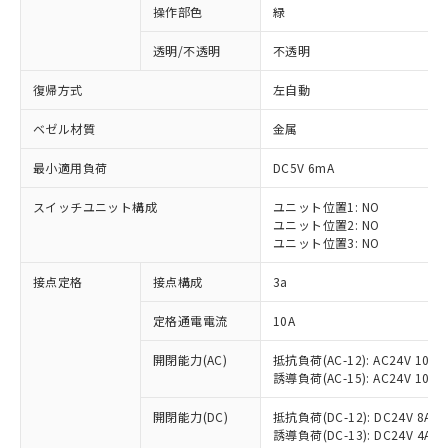
操作部色
緑
透明/不透明
不透明
復帰方式
左自動
ベゼル材質
金属
最小適用負荷
DC5V 6mA
スイッチユニット構成
ユニット位置1: NO
ユニット位置2: NO
ユニット位置3: NO
接点定格
接点構成
3a
※1 対応状況
定格通電電流
10A
対応済み：EU RoHS指令（10物質）の
開閉能力(AC)
抵抗負荷(AC-12): AC24V 10A/A
非含有に対応した製品が提供可能な商品で
誘導負荷(AC-15): AC24V 10A/AC
す。
対応予定：EU RoHS指令（10物質）の非含
開閉能力(DC)
抵抗負荷(DC-12): DC24V 8A/DC
ご利用条件
有に対応した製品に切り替える予定のある
誘導負荷(DC-13): DC24V 4A/DC
商品です。