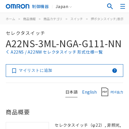
制御機器
Japan
ホーム
>
商品情報
>
商品カテゴリ
>
スイッチ
>
押ボタンスイッチ/表示灯
セレクタスイッチ
A22NS-3ML-NGA-G111-NN
A22NS / A22NW セレクタスイッチ 形式仕様一覧
マイリストに追加
日本語
English
PDF出力
商品概要
セレクタスイッチ（φ22）, 非照光,