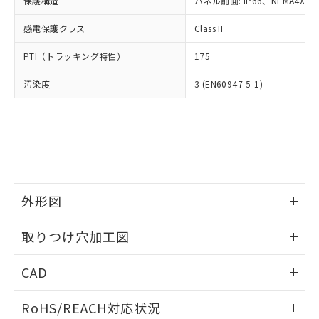
保護構造
パネル前面: IP66、NEMA4X, N
オムロン制御機器販売店や当社販売拠
フタル酸エステル類の４物質については閾値を超える意
武器並びにこれらの製造装置等に一切
いては、お客様のお取引先、ま
図的な使用がないことを確認しています。
点は「
販売ネットワーク
」をご確認
※2 環境保護使用期限
使用いたしません。
感電保護クラス
Class II
たはお客様担当のオムロン制御
ください。
当社は、貴社製品を第三者に販売する
機器販売店・当社販売員にご確
在庫状況および標準価格結果を当社の
※2 対応予定月
「ｅ」：有害物質（10物質）のすべてが基
PTI（トラッキング特性）
175
場合は、上記1、2および3の内容を当
認ください)
事前の承諾なく第三者に漏洩または開
準値以下であることを示します。
該第三者に通知します。また当社は、
示しないようお願いします。
汚染度
3 (EN60947-5-1)
部品在庫の切り替え状況などにより、予定
「10」：通常の使用状況下において有害物
販売先および販売に係わる関係者が違
マイパーツ機能（部品リスト作成サー
空
受注生産機種、また在庫状況の
月が前後することがあります。
質が外部に漏えいし、環境に深刻な影響を
法に輸出するおそれがある場合は、取
ビス）をご利用いただくには、I-Web
白
情報を公開していない機種
及ぼさない年数を意味します。
り引きをいたしません。
メンバーズにご登録されている必要が
「－」：未確認です。当社販売部門へお問
あります。
い合わせください。
お客様が当ウェブサイト上で当社にご
※3 非含有証明書ダウンロード
登録された部品リストについて、当社
および当社の共同利用者が、当社の製
下記の非含有証明書をダウンロードするこ
品・サービスに関するお客様との取
外形図
とができます。
合意する
キャンセル
引・商談に必要な範囲で利用すること
をご了承ください。
情報更新：2026/05/21
取りつけ穴加工図
EU RoHS指令（10物質）の非含有証明書
※当社の共同利用者とは、
"個人情報
51物質の非含有証明書（当社基準）
の共同利用に関して"
の「1.共同利
情報更新：2026/05/21
※本証明書は発行日時点で非含有を証明す
CAD
用者の範囲」に記載されている法人を
るもので、過去に遡って非含有を証明する
指します。
ものではありません。
ログイン/会員登録いただくと、CADデータをダウンロー
RoHS/REACH対応状況
また、RoHS指令のフタル酸エステル類４
ドすることができます。