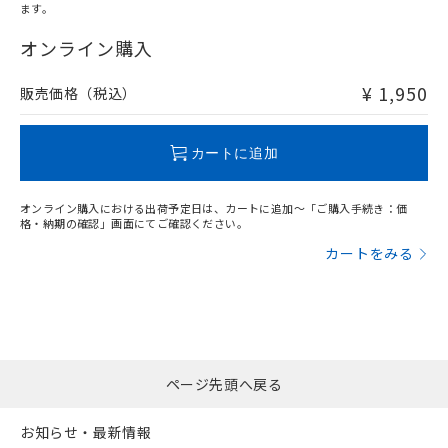
ます。
"対応済み"や非含有の記載がされた商品であっても、流通
在庫等で未対応品が混在する可能性があります。
オンライン購入
非含有品が必要な際は、弊社営業部門もしくは販売店へお
問い合わせください。
¥ 1,950
販売価格（税込）
この製品のRoHS/REACH対応状況ページへ
カートに追加
オンライン購入における出荷予定日は、カートに追加～「ご購入手続き：価
格・納期の確認」画面にてご確認ください。
カートをみる
ページ先頭へ戻る
お知らせ・最新情報