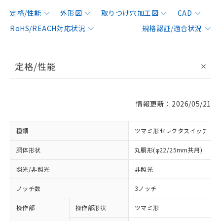
定格/性能
外形図
取りつけ穴加工図
CAD
RoHS/REACH対応状況
規格認証/適合状況
定格/性能
情報更新：2026/05/21
種類
ツマミ形セレクタスイッチ
胴体形状
丸胴形(φ22/25mm共用)
照光/非照光
非照光
ノッチ数
3ノッチ
操作部
操作部形状
ツマミ形