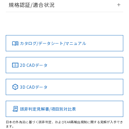
情報更新：2026/7/29
規格認証/適合状況
荷製品に未対応品が混在することから備考
欄に対応日を記載しておりました。
ログイン/会員登録
EU RoHS
注意事項・凡例
A22NS-3ML-NBA-P202-NNについての規格認証/適合状況に
既に当社にて対応品への在庫切替を完了
ついては、「カスタマーサポートセンタ お客様相談室」また
していることから、特段のことがない限
は貴社担当オムロン営業員または販売店にお問い合わせくだ
り、2022年1月12日より割愛しておりま
対応状況
対応予定月
※1
※2
さい。
ダウンロードデータをご利用いただく前に、以下を必ずお読
す。
みください。
カタログ/データシート/マニュアル
対応済み
ソフトウェアの使用条件
お問い合わせ
中国 RoHS
注意事項・凡例
2D CADデータ
中国 RoHS表
※1 ※2
3D CADデータ
Pb
Hg
Cd
Cr(VI)
該非判定見解書/項目別対比表
O
O
O
O
日本の外為法に基づく該非判定、およびEAR再輸出規制に関する見解が入手でき
ます。