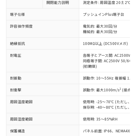
開閉能力説明
測定条件: 周囲温度 20±2℃、
対応予定なし：EU RoHS指令（10物質）の
以下の条件をお読みいただき、同意のうえ
非含有に非対応の商品で、対応品を出す予
ご利用ください。
端子仕様
プッシュインPlus端子台
定はありません。
調査・確認中：EU RoHS指令（10物質）の
本サービスは、当社制御機器事業取扱
許容操作頻度
電気的: 最大30回/分
※1 中国RoHS○×表
非含有の対応状況を調査中または確認中の
機械的: 最大30回/分
商品の当社在庫状況および標準価格
商品です。
(税抜)を提供させていただくもので
「○」：最大均質材料含有率が中国RoHSの
非該当品：ライセンス料など無形物で、有
絶縁抵抗
100MΩ以上 (DC500Vメガ)
す。
基準値以下であることを示します。
害物質有無と関係のない商品です。
当社制御機器事業取扱商品の中には、
「×」：最大均質材料含有率が中国RoHSの
仕入先様の事情により、非含有部品として
耐電圧
各端子とアース間: AC2500V 50/
本サービスの対象外となる商品もある
基準値を超えていることを示します。
いたものが、含有品と判明した場合などや
同極端子間: AC2500V 50/60Hz
当社は、これら貴社製品のうち、外国
ことをご了承ください。
「－」：未確認です。当社販売部門へお問
(初期値)
むを得ず変更することがあります。
為替および外国貿易法に定める商品
在庫状況および標準価格照会結果は、
い合わせください。
（以下｢規制貨物等」という）を輸出
記載している更新日時点での社内デー
耐振動
誤動作: 10～55Hz 複振幅 1.
*EU RoHS指令（10物質）：
または国外への提供する場合は、日本
記
タに基づき作成されるものであり、閲
説明
鉛(Pb) 1000ppm以下、 水銀(Hg) 1000ppm以下、 カド
*中国RoHS10物質の基準値 (GB/T26572)：
国政府の輸出許可(または役務取引許
号
覧された時点での実際の在庫および標
ミウム(Cd) 100ppm以下、
2
耐衝撃
誤動作: 最大1000m/s
(接点開
Pb(鉛) :1000ppm、 Hg(水銀) : 1000ppm、 Cd(カドミウ
可)を取得するなどの必要な手続きを
六価クロム(Cr(Ⅵ)) 1000ppm以下、ポリ臭化ビフェニル
ム) : 100ppm、
準価格とは異なる場合があることをご
類(PBB) 1000ppm以下、ポリ臭化ジフェニルエーテル類
Cr(Ⅵ)(六価クロム) : 1000ppm、 PBBs(ポリ臭化ビフェ
とります。
周囲温度範囲
使用時: -25～70℃ (ただし
了承ください。
(PBDE) 1000ppm以下、フタル酸ビス(2-エチルヘキシ
○
一定数以上の在庫あり
ニル類) : 1000ppm、 PBDEs(ポリ臭化ジフェニルエーテ
当社は規制貨物を破棄する場合は、完
保存時: -40～80℃ (ただし
ル) (DEHP)(別名：DOP) 1000ppm以下、フタル酸ブチ
正式な納期状況および標準価格はお客
ル類) : 1000ppm、
ルベンジル（BBP） 1000ppm以下、フタル酸ジブチル
全に破砕するなど、違法に輸出されな
DBP(フタル酸ジブチル) : 1000ppm、 DIBP(フタル酸ジ
様のお取引先、またはお客様担当のオ
（DBP） 1000ppm以下、フタル酸ジイソブチル
イソブチル) : 1000ppm、 BBP(フタル酸ブチルベンジ
△
一定数には満たないが在庫あり
周囲湿度範囲
使用時: 35～85%RH
いよう必要な手段を講じます。
ムロン制御機器販売店・当社販売員に
(DIBP) 1000ppm以下
ル) : 1000ppm、
当社は貴社製品を、核兵器、ミサイ
但し、RoHS指令で産業用監視および制御機器に対する
DEHP(フタル酸ビス(2-エチルヘキシル)) : 1000ppm
ご相談ください。
適用除外項目は除く。
保護構造
パネル前面: IP66、NEMA4X, N
ル、化学兵器、生物兵器またはその他
－
在庫なし(最新の在庫状況につ
オムロン制御機器販売店や当社販売拠
フタル酸エステル類の４物質については閾値を超える意