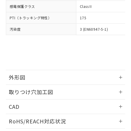
武器並びにこれらの製造装置等に一切
いては、お客様のお取引先、ま
図的な使用がないことを確認しています。
点は「
販売ネットワーク
」をご確認
感電保護クラス
Class II
※2 環境保護使用期限
使用いたしません。
たはお客様担当のオムロン制御
ください。
当社は、貴社製品を第三者に販売する
機器販売店・当社販売員にご確
在庫状況および標準価格結果を当社の
PTI（トラッキング特性）
175
※2 対応予定月
「ｅ」：有害物質（10物質）のすべてが基
場合は、上記1、2および3の内容を当
認ください)
事前の承諾なく第三者に漏洩または開
準値以下であることを示します。
該第三者に通知します。また当社は、
示しないようお願いします。
汚染度
3 (EN60947-5-1)
部品在庫の切り替え状況などにより、予定
「10」：通常の使用状況下において有害物
販売先および販売に係わる関係者が違
マイパーツ機能（部品リスト作成サー
空
受注生産機種、また在庫状況の
月が前後することがあります。
質が外部に漏えいし、環境に深刻な影響を
法に輸出するおそれがある場合は、取
ビス）をご利用いただくには、I-Web
白
情報を公開していない機種
及ぼさない年数を意味します。
り引きをいたしません。
メンバーズにご登録されている必要が
「－」：未確認です。当社販売部門へお問
あります。
い合わせください。
お客様が当ウェブサイト上で当社にご
※3 非含有証明書ダウンロード
登録された部品リストについて、当社
および当社の共同利用者が、当社の製
下記の非含有証明書をダウンロードするこ
外形図
品・サービスに関するお客様との取
とができます。
合意する
キャンセル
引・商談に必要な範囲で利用すること
情報更新：2026/05/21
をご了承ください。
取りつけ穴加工図
EU RoHS指令（10物質）の非含有証明書
※当社の共同利用者とは、
"個人情報
51物質の非含有証明書（当社基準）
情報更新：2026/05/21
の共同利用に関して"
の「1.共同利
CAD
※本証明書は発行日時点で非含有を証明す
用者の範囲」に記載されている法人を
るもので、過去に遡って非含有を証明する
指します。
ログイン/会員登録いただくと、CADデータをダウンロー
ものではありません。
RoHS/REACH対応状況
ドすることができます。
また、RoHS指令のフタル酸エステル類４
物質の対応では、対応完了までの期間は出