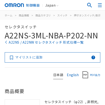
制御機器
Japan
ホーム
>
商品情報
>
商品カテゴリ
>
スイッチ
>
押ボタンスイッチ/表示灯
セレクタスイッチ
A22NS-3ML-NBA-P202-NN
A22NS / A22NW セレクタスイッチ 形式仕様一覧
マイリストに追加
日本語
English
PDF出力
商品概要
セレクタスイッチ（φ22）, 非照光,