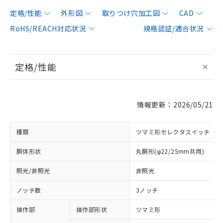
定格/性能
外形図
取りつけ穴加工図
CAD
RoHS/REACH対応状況
規格認証/適合状況
定格/性能
情報更新：2026/05/21
種類
ツマミ形セレクタスイッチ
胴体形状
丸胴形(φ22/25mm共用)
照光/非照光
非照光
ノッチ数
3ノッチ
操作部
操作部形状
ツマミ形