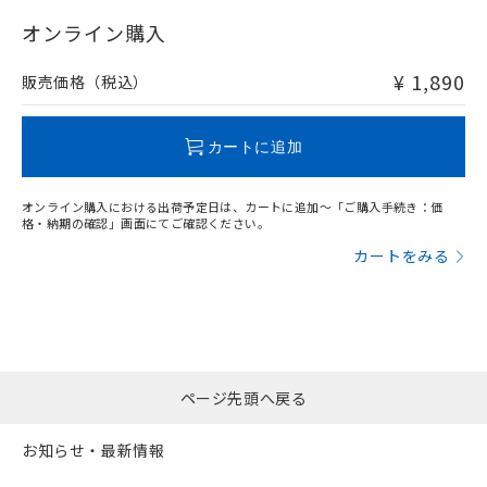
"対応済み"や非含有の記載がされた商品であっても、流通
在庫等で未対応品が混在する可能性があります。
オンライン購入
非含有品が必要な際は、弊社営業部門もしくは販売店へお
問い合わせください。
¥ 1,890
販売価格（税込）
この製品のRoHS/REACH対応状況ページへ
カートに追加
オンライン購入における出荷予定日は、カートに追加～「ご購入手続き：価
格・納期の確認」画面にてご確認ください。
カートをみる
ページ先頭へ戻る
お知らせ・最新情報