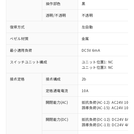
操作部色
黒
透明/不透明
不透明
復帰方式
左自動
ベゼル材質
金属
最小適用負荷
DC5V 6mA
スイッチユニット構成
ユニット位置1: NC
ユニット位置3: NC
接点定格
接点構成
2b
※1 対応状況
定格通電電流
10A
対応済み：EU RoHS指令（10物質）の
開閉能力(AC)
抵抗負荷(AC-12): AC24V 10A/A
非含有に対応した製品が提供可能な商品で
誘導負荷(AC-15): AC24V 10A/AC
す。
対応予定：EU RoHS指令（10物質）の非含
開閉能力(DC)
抵抗負荷(DC-12): DC24V 8A/DC
ご利用条件
有に対応した製品に切り替える予定のある
誘導負荷(DC-13): DC24V 4A/DC
商品です。