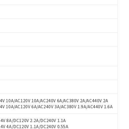
 RoHS指令（10物質）の非含有に対応した製品が提供可能な商品です
oHS指令（10物質）の非含有に対応した製品に切り替える予定のある
 RoHS指令（10物質）の非含有に非対応の商品で、対応品を出す予
V 10A/AC120V 10A/AC240V 6A/AC380V 2A/AC440V 2A
 RoHS指令（10物質）の非含有の対応状況を調査中または確認中の
 10A/AC120V 6A/AC240V 3A/AC380V 1.9A/AC440V 1.6A
ンス料など無形物で、有害物質有無と関係のない商品です。
○×表
より、非含有部品としていたものが、含有品と判明した場合などやむ
V 8A/DC120V 2.2A/DC240V 1.1A
みいただき、同意のうえご利用ください。
V 4A/DC120V 1.1A/DC240V 0.55A
材料含有率が中国RoHSの基準値以下であることを示します。