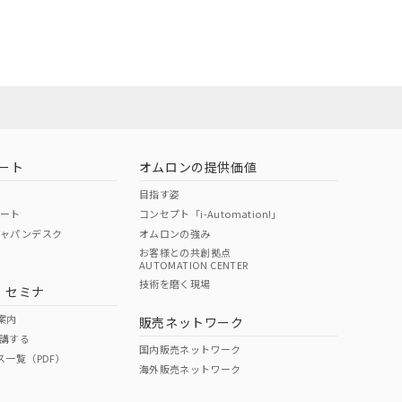
担当オムロン営
お問い合わせ
ート
オムロンの提供価値
目指す姿
ポート
コンセプト「i-Automation!」
ジャパンデスク
オムロンの強み
お客様との共創拠点
AUTOMATION CENTER
DIBP
BBP
DEHP
環境保護
技術を磨く現場
・セミナ
使用期限
案内
販売ネットワーク
講する
O
O
O
e
国内販売ネットワーク
ス一覧（PDF）
海外販売ネットワーク