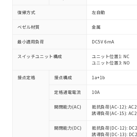
復帰方式
左自動
ベゼル材質
金属
最小適用負荷
DC5V 6mA
スイッチユニット構成
ユニット位置1: NC
ユニット位置3: NO
接点定格
接点構成
1a+1b
※1 対応状況
定格通電電流
10A
対応済み：EU
対応予定：EU R
対応予定なし：EU
開閉能力(AC)
抵抗負荷(AC-12): AC24
調査・確認中：EU
ご利用条件
誘導負荷(AC-15): AC24V
非該当品：ライセ
※1 中国RoHS
仕入先様の事情に
開閉能力(DC)
抵抗負荷(DC-12): DC24
があります。
以下の条件をお読
誘導負荷(DC-13): DC24
「○」：最大均質