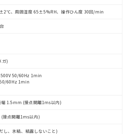
材料含有率が中国RoHSの基準値を超えていることを示します。
、当社制御機器事業取扱商品の当社在庫状況および標準価格(税抜)
ら貴社製品のうち、外国為替および外国貿易法に定める商品（以下｢
質）：
す。当社販売部門へお問い合わせください。
 水銀(Hg) 1000ppm以下、 カドミウム(Cd) 100ppm以下、
0±2℃、周囲湿度 65±5%RH、操作ひん度 30回/min
たは国外への提供する場合は、日本国政府の輸出許可(または役務取
000ppm以下、ポリ臭化ビフェニル類(PBB) 1000ppm以下、ポリ臭化ジフェニルエーテル類(P
事業取扱商品の中には、本サービスの対象外となる商品もあること
手続きをとります。
キシル) (DEHP)(別名：DOP) 1000ppm以下、フタル酸ブチルベンジル（BBP） 100
(GB/T26572)：
以下、フタル酸ジイソブチル (DIBP) 1000ppm以下
び標準価格照会結果は、記載している更新日時点での社内データに
物を破棄する場合は、完全に破砕するなど、違法に輸出されないよ
子台
(水銀) : 1000ppm、 Cd(カドミウム) : 100ppm、
業用監視および制御機器に対する適用除外項目は除く。
覧された時点での実際の在庫および標準価格とは異なる場合がある
1000ppm、 PBBs(ポリ臭化ビフェニル類) : 1000ppm、 PBDEs(ポリ臭化ジフェニルエーテル類
物質については閾値を超える意図的な使用がないことを確認しています。
上の在庫あり
 1000ppm、 DIBP(フタル酸ジイソブチル) : 1000ppm、 BBP(フタル酸ブチルベンジル) :
品を、核兵器、ミサイル、化学兵器、生物兵器またはその他武器並
チルヘキシル)) : 1000ppm
況および標準価格はお客様のお取引先、またはお客様担当のオムロ
用いたしません。
ご相談ください。
は満たないが在庫あり
製品を第三者に販売する場合は、上記1、2および3の内容を当該第
機器販売店や当社販売拠点は「
販売ネットワーク
」をご確認くだ
販売先および販売に係わる関係者が違法に輸出するおそれがある場
用期限
メガ)
び標準価格結果を当社の事前の承諾なく第三者に漏洩または開示し
え状況などにより、予定月が前後することがあります。
(最新の在庫状況については、お客様のお取引先、またはお客様担当
（10物質）のすべてが基準値以下であることを示します。
店・当社販売員にご確認ください)
0V 50/60Hz 1min
能（部品リスト作成サービス）をご利用いただくには、I-Webメン
使用状況下において有害物質が外部に漏えいし、環境に深刻な影響を
0/60Hz 1min
あります。
機種、また在庫状況の情報を公開していない機種
ェブサイト上で当社にご登録された部品リストについて、当社およ
書ダウンロード
す。当社販売部門へお問い合わせください。
品・サービスに関するお客様との取引・商談に必要な範囲で利用す
合意する
キャンセル
書をダウンロードすることができます。
振幅 1.5mm (接点開離1ms以内)
利用者とは、
"個人情報の共同利用に関して"
の「1.共同利用者の
します。
10物質）の非含有証明書
2
(接点開離1ms以内)
明書（当社基準）
日時点で非含有を証明するもので、過去に遡って非含有を証明するも
 (ただし、氷結、結露しないこと)
令のフタル酸エステル類４物質の対応では、対応完了までの期間は出