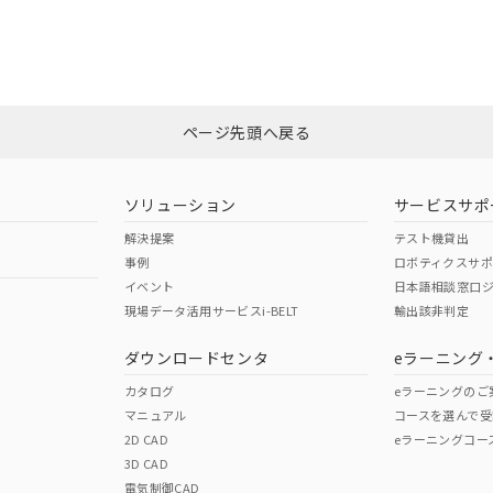
合状況については、「カスタマーサポートセンタ お客様相談室」または貴社
みください。
非含有証明書
※3
ページ先頭へ戻る
ダウンロードはこちら
ソリューション
サービスサポ
解決提案
テスト機貸出
事例
ロボティクスサ
イベント
日本語相談窓口
現場データ活用サービスi-BELT
輸出該非判定
I)
PBBs
PBDEs
DBP
ダウンロードセンタ
eラーニング
カタログ
eラーニングのご
マニュアル
コースを選んで受
O
O
O
2D CAD
eラーニングコー
3D CAD
電気制御CAD