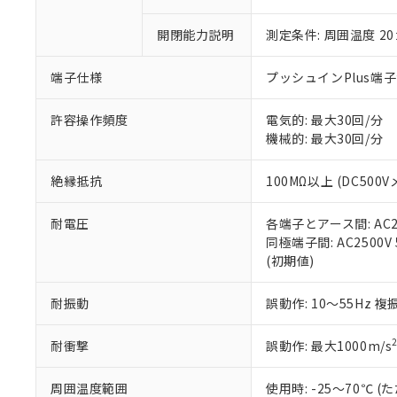
「×」：最大均質
本サービスは
当社は、これ
*EU RoHS指令（10物
「－」：未確認で
鉛(Pb) 1000ppm以下、
開閉能力説明
測定条件: 周囲温度 2
くものです。
う）を輸出ま
記
説明
六価クロム(Cr(Ⅵ)) 1
当社制御機器
などの必要な
フタル酸ビス(2-エチルヘ
号
*中国RoHS10物質の基準値 
ル（DBP） 1000ppm
在庫状況およ
当社は規制貨
端子仕様
プッシュインPlus端
Pb(鉛) :1000ppm、 Hg
但し、RoHS指令で産
のであり、閲
ます。
Cr(Ⅵ)(六価クロム) : 
フタル酸エステル類の４
○
一定数以
DBP(フタル酸ジブチル) :
い。
当社は貴社製
許容操作頻度
電気的: 最大30回/分
DEHP(フタル酸ビス(2-エ
正式な納期状
置等に一切使
機械的: 最大30回/分
当社販売員に
※2 対応予定月
△
一定数に
当社は、貴社
オムロン制御
また当社は、
※2 環境保護使
絶縁抵抗
100MΩ以上 (DC500V
在庫状況およ
部品在庫の切り替
たしません。
－
在庫なし
す。
「ｅ」：有害物質
機器販売
耐電圧
各端子とアース間: AC250
マイパーツ機
「10」：通常の
同極端子間: AC2500V 5
ている必要が
味します。
空
受注生産
(初期値)
お客様が当ウ
※3 非含有証明
「－」：未確認で
白
が、当社の製
さい。
下記の非含有証明
耐振動
誤動作: 10～55Hz 複
※当社の共同
いる法人を指
EU RoHS指令（
耐衝撃
誤動作: 最大1000m/s
51物質の非含有証
※本証明書は発行
周囲温度範囲
使用時: -25～70℃
また、RoHS指