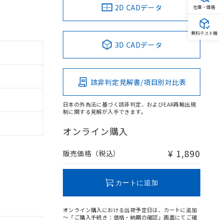
2D CADデータ
在庫・価格
無料テスト機
3D CADデータ
該非判定見解書/項目別対比表
日本の外為法に基づく該非判定、およびEAR再輸出規
制に関する見解が入手できます。
オンライン購入
¥ 1,890
販売価格（税込）
カートに追加
オンライン購入における出荷予定日は、カートに追加
～「ご購入手続き：価格・納期の確認」画面にてご確