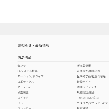
EU RoHS
注意事項・凡例
A22NS-3ML-NBA-P201-NNについての規格認証/適
業員または販売店にお問い合わせください。
ダウンロードデータをご利用いただく前に、以下を必ずお読
対応状況
対応予定月
※1
※2
ソフトウェアの使用条件
対応済み
お知らせ・最新情報
中国 RoHS
注意事項・凡例
商品情報
中国 RoHS表
※1 ※2
センサ
新商品情報
FAシステム機器
在庫状況/標準価格
Pb
Hg
Cd
Cr(V
モーション/ドライブ
生産終了品/推奨代替品
ロボティクス
特設サイト
セーフティ
動画ライブラリ
検査装置
規格認証/適合
O
O
O
O
スイッチ
RoHS/REACH対応
リレー
カタログ/マニュアル訂正
コントロール
技術解説