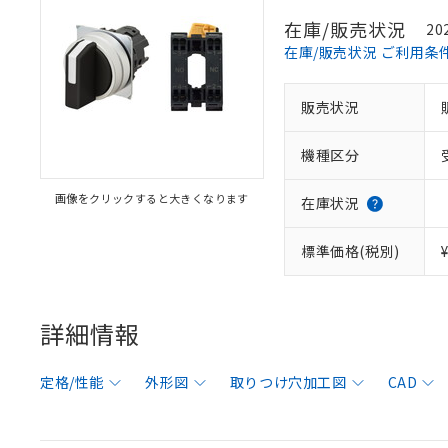
在庫/販売状況
20
在庫/販売状況 ご利用条
販売状況
機種区分
画像をクリックすると大きくなります
在庫状況
標準価格(税別)
詳細情報
定格/性能
外形図
取りつけ穴加工図
CAD