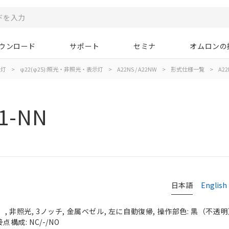
ウンロード
サポート
セミナ
オムロンの
示灯
>
φ22(φ25):照光・非照光・表示灯
>
A22NS / A22NW
>
形式仕様一覧
>
A22
1-NN
日本語
English
 非照光, 3ノッチ, 金属ベゼル, 左に自動復帰, 操作部色: 黒（不透明）, 
点構成: NC/-/NO