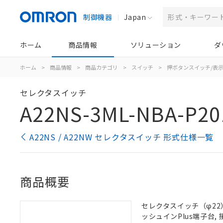
制御機器
Japan
ホーム
商品情報
ソリューション
ダ
ホーム
>
商品情報
>
商品カテゴリ
>
スイッチ
>
押ボタンスイッチ/表
セレクタスイッチ
A22NS-3ML-NBA-P20
A22NS / A22NW セレクタスイッチ 形式仕様一覧
商品概要
セレクタスイッチ（φ22）,
ッシュインPlus端子台, 接