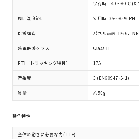
保存時: -40～80℃
混在することから
既に当社にて対応
り割愛しておりま
周囲湿度範囲
使用時: 35～85%RH
保護構造
パネル前面: IP66、NEM
感電保護クラス
Class II
PTI（トラッキング特性）
175
汚染度
3 (EN60947-5-1)
質量
約50g
動作特性
全体の動きに必要な力(TTF)