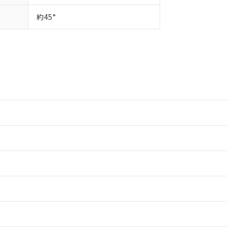
約45°
情報更新：2
情報更新：2
ードすることができます。
情報更新：
ログイン/会員登録