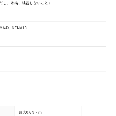
 (ただし、氷結、結露しないこと)
備考欄に対応日を記載しておりました。
品への在庫切替を完了していることから、特段のことがない限り、20
す。
A4X, NEMA13
最大0.6N・m