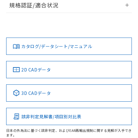
情報更新：2026/7/29
規格認証/適合状況
荷製品に未対応品が混在することから備考
欄に対応日を記載しておりました。
ログイン/会員登録
EU RoHS
注意事項・凡例
A22NS-3ML-NBA-P101-NNについての規格認証/適合状況に
既に当社にて対応品への在庫切替を完了
ついては、「カスタマーサポートセンタ お客様相談室」また
していることから、特段のことがない限
は貴社担当オムロン営業員または販売店にお問い合わせくだ
り、2022年1月12日より割愛しておりま
対応状況
対応予定月
※1
※2
さい。
ダウンロードデータをご利用いただく前に、以下を必ずお読
す。
みください。
カタログ/データシート/マニュアル
対応済み
ソフトウェアの使用条件
お問い合わせ
中国 RoHS
注意事項・凡例
2D CADデータ
中国 RoHS表
※1 ※2
3D CADデータ
Pb
Hg
Cd
Cr(VI)
該非判定見解書/項目別対比表
O
O
O
O
日本の外為法に基づく該非判定、およびEAR再輸出規制に関する見解が入手でき
ます。