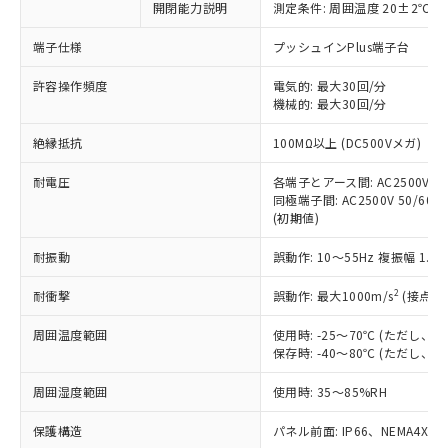
開閉能力説明
測定条件: 周囲温度 20±2℃、
対応予定なし：EU RoHS指令（10物質）の
以下の条件をお読みいただき、同意のうえ
非含有に非対応の商品で、対応品を出す予
ご利用ください。
端子仕様
プッシュインPlus端子台
定はありません。
調査・確認中：EU RoHS指令（10物質）の
本サービスは、当社制御機器事業取扱
許容操作頻度
電気的: 最大30回/分
※1 中国RoHS○×表
非含有の対応状況を調査中または確認中の
機械的: 最大30回/分
商品の当社在庫状況および標準価格
商品です。
(税抜)を提供させていただくもので
「○」：最大均質材料含有率が中国RoHSの
非該当品：ライセンス料など無形物で、有
絶縁抵抗
100MΩ以上 (DC500Vメガ)
す。
基準値以下であることを示します。
害物質有無と関係のない商品です。
当社制御機器事業取扱商品の中には、
「×」：最大均質材料含有率が中国RoHSの
仕入先様の事情により、非含有部品として
耐電圧
各端子とアース間: AC2500V 50/
本サービスの対象外となる商品もある
基準値を超えていることを示します。
いたものが、含有品と判明した場合などや
同極端子間: AC2500V 50/60Hz
当社は、これら貴社製品のうち、外国
ことをご了承ください。
「－」：未確認です。当社販売部門へお問
(初期値)
むを得ず変更することがあります。
為替および外国貿易法に定める商品
在庫状況および標準価格照会結果は、
い合わせください。
（以下｢規制貨物等」という）を輸出
記載している更新日時点での社内デー
耐振動
誤動作: 10～55Hz 複振幅 1.
*EU RoHS指令（10物質）：
または国外への提供する場合は、日本
記
タに基づき作成されるものであり、閲
説明
鉛(Pb) 1000ppm以下、 水銀(Hg) 1000ppm以下、 カド
*中国RoHS10物質の基準値 (GB/T26572)：
国政府の輸出許可(または役務取引許
号
覧された時点での実際の在庫および標
ミウム(Cd) 100ppm以下、
2
耐衝撃
誤動作: 最大1000m/s
(接点開
Pb(鉛) :1000ppm、 Hg(水銀) : 1000ppm、 Cd(カドミウ
可)を取得するなどの必要な手続きを
六価クロム(Cr(Ⅵ)) 1000ppm以下、ポリ臭化ビフェニル
ム) : 100ppm、
準価格とは異なる場合があることをご
類(PBB) 1000ppm以下、ポリ臭化ジフェニルエーテル類
Cr(Ⅵ)(六価クロム) : 1000ppm、 PBBs(ポリ臭化ビフェ
とります。
周囲温度範囲
使用時: -25～70℃ (ただし
了承ください。
(PBDE) 1000ppm以下、フタル酸ビス(2-エチルヘキシ
○
一定数以上の在庫あり
ニル類) : 1000ppm、 PBDEs(ポリ臭化ジフェニルエーテ
当社は規制貨物を破棄する場合は、完
保存時: -40～80℃ (ただし
ル) (DEHP)(別名：DOP) 1000ppm以下、フタル酸ブチ
正式な納期状況および標準価格はお客
ル類) : 1000ppm、
ルベンジル（BBP） 1000ppm以下、フタル酸ジブチル
全に破砕するなど、違法に輸出されな
DBP(フタル酸ジブチル) : 1000ppm、 DIBP(フタル酸ジ
様のお取引先、またはお客様担当のオ
（DBP） 1000ppm以下、フタル酸ジイソブチル
イソブチル) : 1000ppm、 BBP(フタル酸ブチルベンジ
△
一定数には満たないが在庫あり
周囲湿度範囲
使用時: 35～85%RH
いよう必要な手段を講じます。
ムロン制御機器販売店・当社販売員に
(DIBP) 1000ppm以下
ル) : 1000ppm、
当社は貴社製品を、核兵器、ミサイ
但し、RoHS指令で産業用監視および制御機器に対する
DEHP(フタル酸ビス(2-エチルヘキシル)) : 1000ppm
ご相談ください。
適用除外項目は除く。
保護構造
パネル前面: IP66、NEMA4X, N
ル、化学兵器、生物兵器またはその他
－
在庫なし(最新の在庫状況につ
オムロン制御機器販売店や当社販売拠
フタル酸エステル類の４物質については閾値を超える意