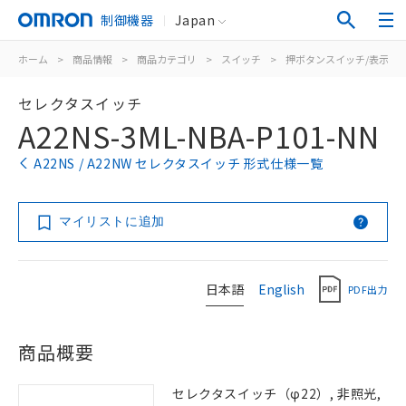
制御機器
Japan
ホーム
>
商品情報
>
商品カテゴリ
>
スイッチ
>
押ボタンスイッチ/表示灯
セレクタスイッチ
A22NS-3ML-NBA-P101-NN
A22NS / A22NW セレクタスイッチ 形式仕様一覧
マイリストに追加
日本語
English
PDF出力
商品概要
セレクタスイッチ（φ22）, 非照光,