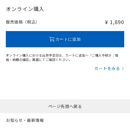
"対応済み"や非含有の記載がされた商品であっても、流通
在庫等で未対応品が混在する可能性があります。
オンライン購入
非含有品が必要な際は、弊社営業部門もしくは販売店へお
問い合わせください。
¥ 1,890
販売価格（税込）
この製品のRoHS/REACH対応状況ページへ
カートに追加
オンライン購入における出荷予定日は、カートに追加～「ご購入手続き：価
格・納期の確認」画面にてご確認ください。
カートをみる
ページ先頭へ戻る
お知らせ・最新情報