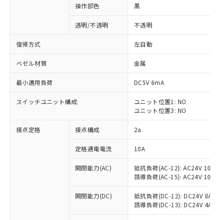
操作部色
黒
透明/不透明
不透明
復帰方式
左自動
ベゼル材質
金属
最小適用負荷
DC5V 6mA
スイッチユニット構成
ユニット位置1: NO
ユニット位置3: NO
接点定格
接点構成
2a
※1 対応状況
定格通電電流
10A
対応済み：EU RoHS指令（10物質）の
開閉能力(AC)
抵抗負荷(AC-12): AC24V 10A/A
非含有に対応した製品が提供可能な商品で
誘導負荷(AC-15): AC24V 10A/AC
す。
対応予定：EU RoHS指令（10物質）の非含
開閉能力(DC)
抵抗負荷(DC-12): DC24V 8A/DC
ご利用条件
有に対応した製品に切り替える予定のある
誘導負荷(DC-13): DC24V 4A/DC
商品です。