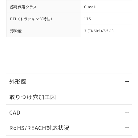
武器並びにこれらの製造装置等に一切
いては、お客様のお取引先、ま
図的な使用がないことを確認しています。
点は「
販売ネットワーク
」をご確認
感電保護クラス
Class II
※2 環境保護使用期限
使用いたしません。
たはお客様担当のオムロン制御
ください。
当社は、貴社製品を第三者に販売する
機器販売店・当社販売員にご確
在庫状況および標準価格結果を当社の
PTI（トラッキング特性）
175
※2 対応予定月
「ｅ」：有害物質（10物質）のすべてが基
場合は、上記1、2および3の内容を当
認ください)
事前の承諾なく第三者に漏洩または開
準値以下であることを示します。
該第三者に通知します。また当社は、
示しないようお願いします。
汚染度
3 (EN60947-5-1)
部品在庫の切り替え状況などにより、予定
「10」：通常の使用状況下において有害物
販売先および販売に係わる関係者が違
マイパーツ機能（部品リスト作成サー
空
受注生産機種、また在庫状況の
月が前後することがあります。
質が外部に漏えいし、環境に深刻な影響を
法に輸出するおそれがある場合は、取
ビス）をご利用いただくには、I-Web
白
情報を公開していない機種
及ぼさない年数を意味します。
り引きをいたしません。
メンバーズにご登録されている必要が
「－」：未確認です。当社販売部門へお問
あります。
い合わせください。
お客様が当ウェブサイト上で当社にご
※3 非含有証明書ダウンロード
登録された部品リストについて、当社
および当社の共同利用者が、当社の製
下記の非含有証明書をダウンロードするこ
外形図
品・サービスに関するお客様との取
とができます。
合意する
キャンセル
引・商談に必要な範囲で利用すること
情報更新：2026/05/21
をご了承ください。
取りつけ穴加工図
EU RoHS指令（10物質）の非含有証明書
※当社の共同利用者とは、
"個人情報
51物質の非含有証明書（当社基準）
情報更新：2026/05/21
の共同利用に関して"
の「1.共同利
CAD
※本証明書は発行日時点で非含有を証明す
用者の範囲」に記載されている法人を
るもので、過去に遡って非含有を証明する
指します。
ログイン/会員登録いただくと、CADデータをダウンロー
ものではありません。
RoHS/REACH対応状況
ドすることができます。
また、RoHS指令のフタル酸エステル類４
物質の対応では、対応完了までの期間は出