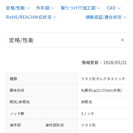
定格/性能
外形図
取りつけ穴加工図
CAD
RoHS/REACH対応状況
規格認証/適合状況
定格/性能
情報更新：2026/05/21
種類
ツマミ形セレクタスイッチ
胴体形状
丸胴形(φ22/25mm共用)
照光/非照光
非照光
ノッチ数
3ノッチ
操作部
操作部形状
ツマミ形