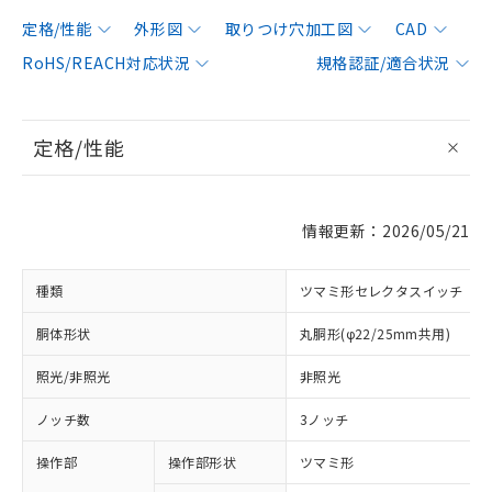
定格/性能
外形図
取りつけ穴加工図
CAD
RoHS/REACH対応状況
規格認証/適合状況
定格/性能
情報更新：2026/05/21
種類
ツマミ形セレクタスイッチ
胴体形状
丸胴形(φ22/25mm共用)
照光/非照光
非照光
ノッチ数
3ノッチ
操作部
操作部形状
ツマミ形