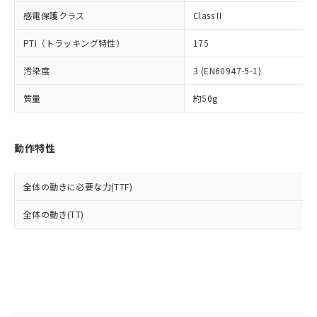
当社は規制貨物を破棄する場合は、完
ル) (DEHP)(別名：DOP) 1000ppm以下、フタル酸ブチ
正式な納期状況および標準価格はお客
ル類) : 1000ppm、
感電保護クラス
Class II
ルベンジル（BBP） 1000ppm以下、フタル酸ジブチル
全に破砕するなど、違法に輸出されな
DBP(フタル酸ジブチル) : 1000ppm、 DIBP(フタル酸ジ
様のお取引先、またはお客様担当のオ
（DBP） 1000ppm以下、フタル酸ジイソブチル
イソブチル) : 1000ppm、 BBP(フタル酸ブチルベンジ
△
一定数には満たないが在庫あり
いよう必要な手段を講じます。
ムロン制御機器販売店・当社販売員に
(DIBP) 1000ppm以下
ル) : 1000ppm、
PTI（トラッキング特性）
175
当社は貴社製品を、核兵器、ミサイ
但し、RoHS指令で産業用監視および制御機器に対する
DEHP(フタル酸ビス(2-エチルヘキシル)) : 1000ppm
ご相談ください。
適用除外項目は除く。
ル、化学兵器、生物兵器またはその他
－
在庫なし(最新の在庫状況につ
オムロン制御機器販売店や当社販売拠
フタル酸エステル類の４物質については閾値を超える意
汚染度
3 (EN60947-5-1)
武器並びにこれらの製造装置等に一切
いては、お客様のお取引先、ま
図的な使用がないことを確認しています。
点は「
販売ネットワーク
」をご確認
※2 環境保護使用期限
使用いたしません。
たはお客様担当のオムロン制御
ください。
質量
約50g
当社は、貴社製品を第三者に販売する
機器販売店・当社販売員にご確
在庫状況および標準価格結果を当社の
※2 対応予定月
「ｅ」：有害物質（10物質）のすべてが基
場合は、上記1、2および3の内容を当
認ください)
事前の承諾なく第三者に漏洩または開
準値以下であることを示します。
該第三者に通知します。また当社は、
示しないようお願いします。
動作特性
部品在庫の切り替え状況などにより、予定
「10」：通常の使用状況下において有害物
販売先および販売に係わる関係者が違
マイパーツ機能（部品リスト作成サー
空
受注生産機種、また在庫状況の
月が前後することがあります。
質が外部に漏えいし、環境に深刻な影響を
法に輸出するおそれがある場合は、取
ビス）をご利用いただくには、I-Web
白
情報を公開していない機種
及ぼさない年数を意味します。
り引きをいたしません。
メンバーズにご登録されている必要が
全体の動きに必要な力(TTF)
「－」：未確認です。当社販売部門へお問
あります。
い合わせください。
全体の動き(TT)
お客様が当ウェブサイト上で当社にご
※3 非含有証明書ダウンロード
登録された部品リストについて、当社
および当社の共同利用者が、当社の製
下記の非含有証明書をダウンロードするこ
品・サービスに関するお客様との取
とができます。
合意する
キャンセル
引・商談に必要な範囲で利用すること
をご了承ください。
EU RoHS指令（10物質）の非含有証明書
※当社の共同利用者とは、
"個人情報
51物質の非含有証明書（当社基準）