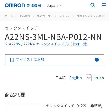
制御機器
Japan
ホーム
>
商品情報
>
商品カテゴリ
>
スイッチ
>
押ボタンスイッチ/表示灯
セレクタスイッチ
A22NS-3ML-NBA-P012-NN
A22NS / A22NW セレクタスイッチ 形式仕様一覧
マイリストに追加
日本語
English
PDF出力
商品概要
セレクタスイッチ（φ22）, 非照光,