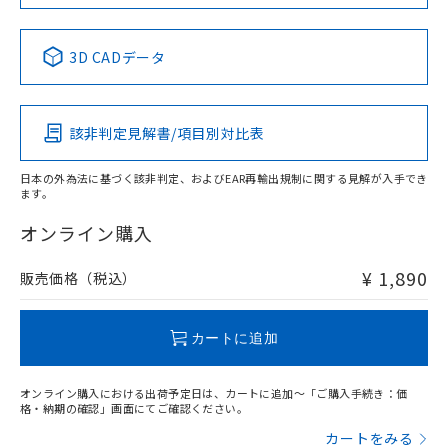
中国 RoHS表
※1 ※2
3D CADデータ
Pb
Hg
Cd
Cr(VI)
該非判定見解書/項目別対比表
O
O
O
O
日本の外為法に基づく該非判定、およびEAR再輸出規制に関する見解が入手でき
ます。
"対応済み"や非含有の記載がされた商品であっても、流通
在庫等で未対応品が混在する可能性があります。
オンライン購入
非含有品が必要な際は、弊社営業部門もしくは販売店へお
問い合わせください。
¥ 1,890
販売価格（税込）
この製品のRoHS/REACH対応状況ページへ
カートに追加
オンライン購入における出荷予定日は、カートに追加～「ご購入手続き：価
格・納期の確認」画面にてご確認ください。
カートをみる