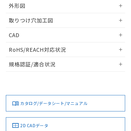
の共同利用に関して"
の「1.共同利
外形図
※本証明書は発行日時点で非含有を証明す
用者の範囲」に記載されている法人を
るもので、過去に遡って非含有を証明する
指します。
情報更新：2026/05/21
ものではありません。
取りつけ穴加工図
また、RoHS指令のフタル酸エステル類４
物質の対応では、対応完了までの期間は出
情報更新：2026/05/21
CAD
荷製品に未対応品が混在することから備考
欄に対応日を記載しておりました。
ログイン/会員登録いただくと、CADデータをダウンロー
既に当社にて対応品への在庫切替を完了
RoHS/REACH対応状況
ドすることができます。
していることから、特段のことがない限
情報更新：2026/7/29
り、2022年1月12日より割愛しておりま
規格認証/適合状況
す。
ログイン/会員登録
EU RoHS
注意事項・凡例
A22NS-3ML-NBA-P012-NNについての規格認証/適合状況に
ついては、「カスタマーサポートセンタ お客様相談室」また
は貴社担当オムロン営業員または販売店にお問い合わせくだ
対応状況
対応予定月
※1
※2
さい。
ダウンロードデータをご利用いただく前に、以下を必ずお読
みください。
カタログ/データシート/マニュアル
対応済み
ソフトウェアの使用条件
お問い合わせ
中国 RoHS
注意事項・凡例
2D CADデータ