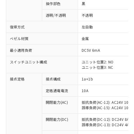
操作部色
黒
透明/不透明
不透明
復帰方式
左自動
ベゼル材質
金属
最小適用負荷
DC5V 6mA
スイッチユニット構成
ユニット位置2: NO
ユニット位置3: NC
接点定格
接点構成
1a+1b
定格通電電流
10A
開閉能力(AC)
抵抗負荷(AC-12): AC24V 10A/A
誘導負荷(AC-15): AC24V 10A/AC
※1 対応状況
開閉能力(DC)
抵抗負荷(DC-12): DC24V 8A/DC
誘導負荷(DC-13): DC24V 4A/DC
対応済み：EU RoHS指令（10物質）の