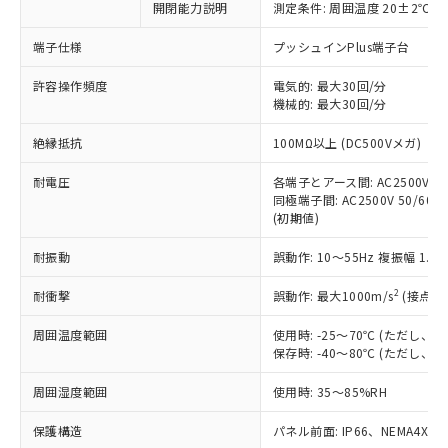
非含有に対応した製品が提供可能な商品で
開閉能力説明
測定条件: 周囲温度 20±2℃、
す。
端子仕様
プッシュインPlus端子台
対応予定：EU RoHS指令（10物質）の非含
ご利用条件
有に対応した製品に切り替える予定のある
許容操作頻度
電気的: 最大30回/分
商品です。
機械的: 最大30回/分
対応予定なし：EU RoHS指令（10物質）の
以下の条件をお読みいただき、同意のうえ
非含有に非対応の商品で、対応品を出す予
絶縁抵抗
100MΩ以上 (DC500Vメガ)
ご利用ください。
定はありません。
調査・確認中：EU RoHS指令（10物質）の
耐電圧
各端子とアース間: AC2500V 50/
本サービスは、当社制御機器事業取扱
※1 中国RoHS○×表
非含有の対応状況を調査中または確認中の
同極端子間: AC2500V 50/60Hz
商品の当社在庫状況および標準価格
商品です。
(初期値)
(税抜)を提供させていただくもので
「○」：最大均質材料含有率が中国RoHSの
非該当品：ライセンス料など無形物で、有
す。
基準値以下であることを示します。
耐振動
誤動作: 10～55Hz 複振幅 1.
害物質有無と関係のない商品です。
当社制御機器事業取扱商品の中には、
「×」：最大均質材料含有率が中国RoHSの
仕入先様の事情により、非含有部品として
本サービスの対象外となる商品もある
2
耐衝撃
誤動作: 最大1000m/s
(接点開
基準値を超えていることを示します。
いたものが、含有品と判明した場合などや
当社は、これら貴社製品のうち、外国
ことをご了承ください。
「－」：未確認です。当社販売部門へお問
むを得ず変更することがあります。
為替および外国貿易法に定める商品
在庫状況および標準価格照会結果は、
周囲温度範囲
使用時: -25～70℃ (ただし
い合わせください。
（以下｢規制貨物等」という）を輸出
記載している更新日時点での社内デー
保存時: -40～80℃ (ただし
*EU RoHS指令（10物質）：
または国外への提供する場合は、日本
記
タに基づき作成されるものであり、閲
説明
鉛(Pb) 1000ppm以下、 水銀(Hg) 1000ppm以下、 カド
*中国RoHS10物質の基準値 (GB/T26572)：
国政府の輸出許可(または役務取引許
周囲湿度範囲
使用時: 35～85%RH
号
覧された時点での実際の在庫および標
ミウム(Cd) 100ppm以下、
Pb(鉛) :1000ppm、 Hg(水銀) : 1000ppm、 Cd(カドミウ
可)を取得するなどの必要な手続きを
六価クロム(Cr(Ⅵ)) 1000ppm以下、ポリ臭化ビフェニル
ム) : 100ppm、
準価格とは異なる場合があることをご
類(PBB) 1000ppm以下、ポリ臭化ジフェニルエーテル類
Cr(Ⅵ)(六価クロム) : 1000ppm、 PBBs(ポリ臭化ビフェ
保護構造
とります。
パネル前面: IP66、NEMA4X, N
了承ください。
(PBDE) 1000ppm以下、フタル酸ビス(2-エチルヘキシ
○
一定数以上の在庫あり
ニル類) : 1000ppm、 PBDEs(ポリ臭化ジフェニルエーテ