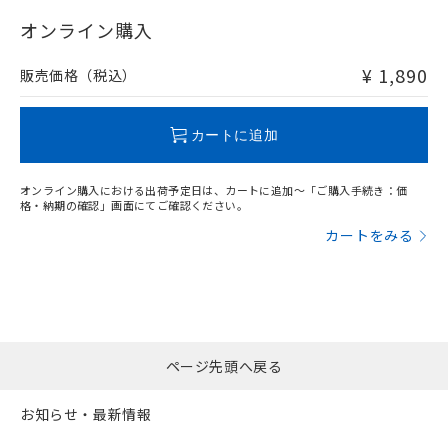
"対応済み"や非含有の記載がされた商品であっても、流通
在庫等で未対応品が混在する可能性があります。
オンライン購入
非含有品が必要な際は、弊社営業部門もしくは販売店へお
問い合わせください。
¥ 1,890
販売価格（税込）
この製品のRoHS/REACH対応状況ページへ
カートに追加
オンライン購入における出荷予定日は、カートに追加～「ご購入手続き：価
格・納期の確認」画面にてご確認ください。
カートをみる
ページ先頭へ戻る
お知らせ・最新情報