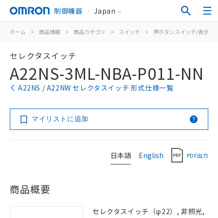
制御機器
Japan
ホーム
>
商品情報
>
商品カテゴリ
>
スイッチ
>
押ボタンスイッチ/表示灯
セレクタスイッチ
A22NS-3ML-NBA-P011-NN
A22NS / A22NW セレクタスイッチ 形式仕様一覧
マイリストに追加
日本語
English
PDF出力
商品概要
セレクタスイッチ（φ22）, 非照光,