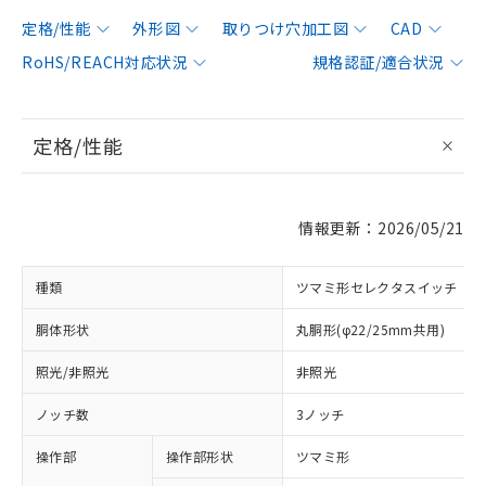
定格/性能
外形図
取りつけ穴加工図
CAD
RoHS/REACH対応状況
規格認証/適合状況
定格/性能
情報更新：2026/05/21
種類
ツマミ形セレクタスイッチ
胴体形状
丸胴形(φ22/25mm共用)
照光/非照光
非照光
ノッチ数
3ノッチ
操作部
操作部形状
ツマミ形