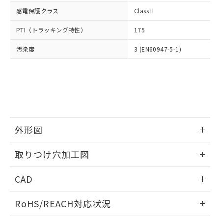
武器並びにこれらの製造装置等に一切
いては、お客様のお取引先、ま
図的な使用がないことを確認しています。
点は「
販売ネットワーク
」をご確認
感電保護クラス
Class II
※2 環境保護使用期限
使用いたしません。
たはお客様担当のオムロン制御
ください。
当社は、貴社製品を第三者に販売する
機器販売店・当社販売員にご確
在庫状況および標準価格結果を当社の
PTI（トラッキング特性）
175
※2 対応予定月
「ｅ」：有害物質（10物質）のすべてが基
場合は、上記1、2および3の内容を当
認ください)
事前の承諾なく第三者に漏洩または開
準値以下であることを示します。
該第三者に通知します。また当社は、
示しないようお願いします。
汚染度
3 (EN60947-5-1)
部品在庫の切り替え状況などにより、予定
「10」：通常の使用状況下において有害物
販売先および販売に係わる関係者が違
マイパーツ機能（部品リスト作成サー
空
受注生産機種、また在庫状況の
月が前後することがあります。
質が外部に漏えいし、環境に深刻な影響を
法に輸出するおそれがある場合は、取
ビス）をご利用いただくには、I-Web
白
情報を公開していない機種
及ぼさない年数を意味します。
り引きをいたしません。
メンバーズにご登録されている必要が
「－」：未確認です。当社販売部門へお問
あります。
い合わせください。
お客様が当ウェブサイト上で当社にご
※3 非含有証明書ダウンロード
登録された部品リストについて、当社
および当社の共同利用者が、当社の製
下記の非含有証明書をダウンロードするこ
外形図
品・サービスに関するお客様との取
とができます。
合意する
キャンセル
引・商談に必要な範囲で利用すること
情報更新：2026/05/21
をご了承ください。
取りつけ穴加工図
EU RoHS指令（10物質）の非含有証明書
※当社の共同利用者とは、
"個人情報
51物質の非含有証明書（当社基準）
情報更新：2026/05/21
の共同利用に関して"
の「1.共同利
CAD
※本証明書は発行日時点で非含有を証明す
用者の範囲」に記載されている法人を
るもので、過去に遡って非含有を証明する
指します。
ログイン/会員登録いただくと、CADデータをダウンロー
ものではありません。
RoHS/REACH対応状況
ドすることができます。
また、RoHS指令のフタル酸エステル類４
物質の対応では、対応完了までの期間は出