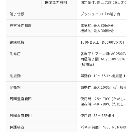
開閉能力説明
測定条件: 周囲温度 20±2℃、
対応予定なし：EU RoHS指令（10物質）の
以下の条件をお読みいただき、同意のうえ
非含有に非対応の商品で、対応品を出す予
ご利用ください。
端子仕様
プッシュインPlus端子台
定はありません。
調査・確認中：EU RoHS指令（10物質）の
本サービスは、当社制御機器事業取扱
許容操作頻度
電気的: 最大30回/分
※1 中国RoHS○×表
非含有の対応状況を調査中または確認中の
機械的: 最大30回/分
商品の当社在庫状況および標準価格
商品です。
(税抜)を提供させていただくもので
「○」：最大均質材料含有率が中国RoHSの
非該当品：ライセンス料など無形物で、有
絶縁抵抗
100MΩ以上 (DC500Vメガ)
す。
基準値以下であることを示します。
害物質有無と関係のない商品です。
当社制御機器事業取扱商品の中には、
「×」：最大均質材料含有率が中国RoHSの
仕入先様の事情により、非含有部品として
耐電圧
各端子とアース間: AC2500V 50/
本サービスの対象外となる商品もある
基準値を超えていることを示します。
いたものが、含有品と判明した場合などや
同極端子間: AC2500V 50/60Hz
当社は、これら貴社製品のうち、外国
ことをご了承ください。
「－」：未確認です。当社販売部門へお問
(初期値)
むを得ず変更することがあります。
為替および外国貿易法に定める商品
在庫状況および標準価格照会結果は、
い合わせください。
（以下｢規制貨物等」という）を輸出
記載している更新日時点での社内デー
耐振動
誤動作: 10～55Hz 複振幅 1.
*EU RoHS指令（10物質）：
または国外への提供する場合は、日本
記
タに基づき作成されるものであり、閲
説明
鉛(Pb) 1000ppm以下、 水銀(Hg) 1000ppm以下、 カド
*中国RoHS10物質の基準値 (GB/T26572)：
国政府の輸出許可(または役務取引許
号
覧された時点での実際の在庫および標
ミウム(Cd) 100ppm以下、
2
耐衝撃
誤動作: 最大1000m/s
(接点開
Pb(鉛) :1000ppm、 Hg(水銀) : 1000ppm、 Cd(カドミウ
可)を取得するなどの必要な手続きを
六価クロム(Cr(Ⅵ)) 1000ppm以下、ポリ臭化ビフェニル
ム) : 100ppm、
準価格とは異なる場合があることをご
類(PBB) 1000ppm以下、ポリ臭化ジフェニルエーテル類
Cr(Ⅵ)(六価クロム) : 1000ppm、 PBBs(ポリ臭化ビフェ
とります。
周囲温度範囲
使用時: -25～70℃ (ただし
了承ください。
(PBDE) 1000ppm以下、フタル酸ビス(2-エチルヘキシ
○
一定数以上の在庫あり
ニル類) : 1000ppm、 PBDEs(ポリ臭化ジフェニルエーテ
当社は規制貨物を破棄する場合は、完
保存時: -40～80℃ (ただし
ル) (DEHP)(別名：DOP) 1000ppm以下、フタル酸ブチ
正式な納期状況および標準価格はお客
ル類) : 1000ppm、
ルベンジル（BBP） 1000ppm以下、フタル酸ジブチル
全に破砕するなど、違法に輸出されな
DBP(フタル酸ジブチル) : 1000ppm、 DIBP(フタル酸ジ
様のお取引先、またはお客様担当のオ
（DBP） 1000ppm以下、フタル酸ジイソブチル
イソブチル) : 1000ppm、 BBP(フタル酸ブチルベンジ
△
一定数には満たないが在庫あり
周囲湿度範囲
使用時: 35～85%RH
いよう必要な手段を講じます。
ムロン制御機器販売店・当社販売員に
(DIBP) 1000ppm以下
ル) : 1000ppm、
当社は貴社製品を、核兵器、ミサイ
但し、RoHS指令で産業用監視および制御機器に対する
DEHP(フタル酸ビス(2-エチルヘキシル)) : 1000ppm
ご相談ください。
適用除外項目は除く。
保護構造
パネル前面: IP66、NEMA4X, N
ル、化学兵器、生物兵器またはその他
－
在庫なし(最新の在庫状況につ
オムロン制御機器販売店や当社販売拠
フタル酸エステル類の４物質については閾値を超える意