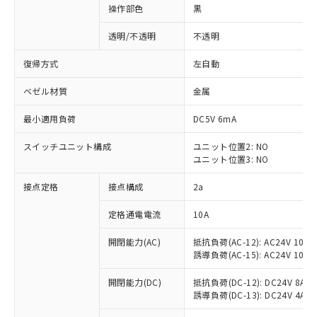
操作部色
黒
透明/不透明
不透明
復帰方式
左自動
ベゼル材質
金属
最小適用負荷
DC5V 6mA
スイッチユニット構成
ユニット位置2: NO
ユニット位置3: NO
接点定格
接点構成
2a
※1 対応状況
定格通電電流
10A
対応済み：EU RoHS指令（10物質）の
開閉能力(AC)
抵抗負荷(AC-12): AC24V 10A/A
非含有に対応した製品が提供可能な商品で
誘導負荷(AC-15): AC24V 10A/AC
す。
対応予定：EU RoHS指令（10物質）の非含
開閉能力(DC)
抵抗負荷(DC-12): DC24V 8A/DC
ご利用条件
有に対応した製品に切り替える予定のある
誘導負荷(DC-13): DC24V 4A/DC
商品です。