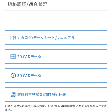
情報更新：2026/7/29
規格認証/適合状況
荷製品に未対応品が混在することから備考
欄に対応日を記載しておりました。
ログイン/会員登録
EU RoHS
注意事項・凡例
A22NS-3ML-NBA-P011-NNについての規格認証/適合状況に
既に当社にて対応品への在庫切替を完了
ついては、「カスタマーサポートセンタ お客様相談室」また
していることから、特段のことがない限
は貴社担当オムロン営業員または販売店にお問い合わせくだ
り、2022年1月12日より割愛しておりま
対応状況
対応予定月
※1
※2
さい。
ダウンロードデータをご利用いただく前に、以下を必ずお読
す。
みください。
カタログ/データシート/マニュアル
対応済み
ソフトウェアの使用条件
お問い合わせ
中国 RoHS
注意事項・凡例
2D CADデータ
中国 RoHS表
※1 ※2
3D CADデータ
Pb
Hg
Cd
Cr(VI)
該非判定見解書/項目別対比表
O
O
O
O
日本の外為法に基づく該非判定、およびEAR再輸出規制に関する見解が入手でき
ます。