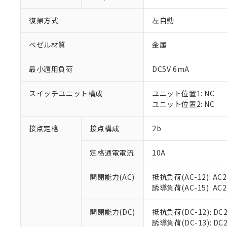
復帰方式
左自動
ベゼル材質
金属
最小適用負荷
DC5V 6mA
※1 対応状況
スイッチユニット構成
ユニット位置1: NC
対応済み：EU
ユニット位置2: NC
対応予定：EU R
対応予定なし：EU
調査・確認中：EU
接点定格
接点構成
2b
ご利用条件
非該当品：ライセ
※1 中国RoHS
仕入先様の事情に
定格通電電流
10A
があります。
以下の条件をお読
「○」：最大均質
「×」：最大均質
開閉能力(AC)
抵抗負荷(AC-12): AC24
本サービスは
当社は、これ
*EU RoHS指令（10物
「－」：未確認で
誘導負荷(AC-15): AC24V
鉛(Pb) 1000ppm以下、
くものです。
う）を輸出ま
記
説明
六価クロム(Cr(Ⅵ)) 1
当社制御機器
などの必要な
フタル酸ビス(2-エチルヘ
号
*中国RoHS10物質の基準値 
ル（DBP） 1000ppm
在庫状況およ
開閉能力(DC)
抵抗負荷(DC-12): DC24
当社は規制貨
Pb(鉛) :1000ppm、 Hg
但し、RoHS指令で産
のであり、閲
誘導負荷(DC-13): DC24
ます。
Cr(Ⅵ)(六価クロム) : 
フタル酸エステル類の４