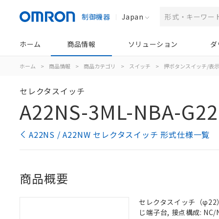
制御機器
Japan
ホーム
商品情報
ソリューション
ダ
ホーム
>
商品情報
>
商品カテゴリ
>
スイッチ
>
押ボタンスイッチ/表
セレクタスイッチ
A22NS-3ML-NBA-G22
A22NS / A22NW セレクタスイッチ 形式仕様一覧
商品概要
セレクタスイッチ（φ22）,
じ端子台, 接点構成: NC/N