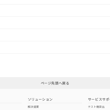
情報更新：2
情報更新：2
ードすることができます。
ログイン/会員登録
CCC認証
電波法
みください。
Yes
N/A
非含有証明書
※3
ページ先頭へ戻る
ダウンロードはこちら
型式承認
NK型式承認
ABS型式承認
韓国
（日本
（アメリカ
ソリューション
サービスサポ
舶規格）
船舶規格）
船舶規格）
解決提案
テスト機貸出