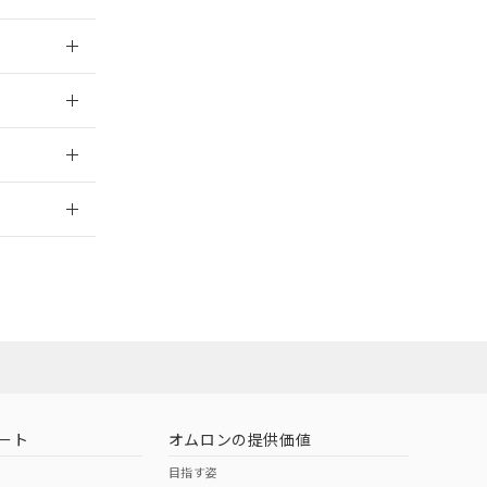
026/05/21
026/05/21
情報更新：
ート
オムロンの提供価値
目指す姿