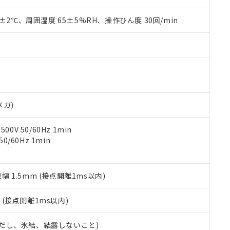
上の在庫あり
 1000ppm、 DIBP(フタル酸ジイソブチル) : 1000ppm、 BBP(フタル酸ブチルベンジル) :
品を、核兵器、ミサイル、化学兵器、生物兵器またはその他武器並
チルヘキシル)) : 1000ppm
況および標準価格はお客様のお取引先、またはお客様担当のオムロ
用いたしません。
0±2℃、周囲湿度 65±5%RH、操作ひん度 30回/min
ご相談ください。
は満たないが在庫あり
製品を第三者に販売する場合は、上記1、2および3の内容を当該第
機器販売店や当社販売拠点は「
販売ネットワーク
」をご確認くだ
販売先および販売に係わる関係者が違法に輸出するおそれがある場
用期限
び標準価格結果を当社の事前の承諾なく第三者に漏洩または開示し
え状況などにより、予定月が前後することがあります。
(最新の在庫状況については、お客様のお取引先、またはお客様担当
（10物質）のすべてが基準値以下であることを示します。
店・当社販売員にご確認ください)
能（部品リスト作成サービス）をご利用いただくには、I-Webメン
使用状況下において有害物質が外部に漏えいし、環境に深刻な影響を
あります。
機種、また在庫状況の情報を公開していない機種
ェブサイト上で当社にご登録された部品リストについて、当社およ
書ダウンロード
す。当社販売部門へお問い合わせください。
品・サービスに関するお客様との取引・商談に必要な範囲で利用す
メガ)
合意する
キャンセル
書をダウンロードすることができます。
利用者とは、
"個人情報の共同利用に関して"
の「1.共同利用者の
0V 50/60Hz 1min
します。
10物質）の非含有証明書
0/60Hz 1min
明書（当社基準）
日時点で非含有を証明するもので、過去に遡って非含有を証明するも
令のフタル酸エステル類４物質の対応では、対応完了までの期間は出
振幅 1.5mm (接点開離1ms以内)
備考欄に対応日を記載しておりました。
品への在庫切替を完了していることから、特段のことがない限り、20
2
(接点開離1ms以内)
す。
 (ただし、氷結、結露しないこと)