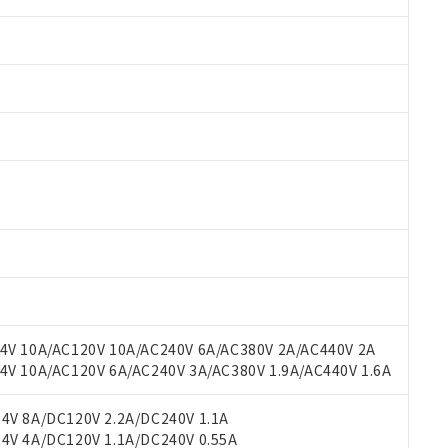
 RoHS指令（10物質）の非含有に対応した製品が提供可能な商品です
oHS指令（10物質）の非含有に対応した製品に切り替える予定のある
 RoHS指令（10物質）の非含有に非対応の商品で、対応品を出す予
 RoHS指令（10物質）の非含有の対応状況を調査中または確認中の
ンス料など無形物で、有害物質有無と関係のない商品です。
○×表
より、非含有部品としていたものが、含有品と判明した場合などやむ
みいただき、同意のうえご利用ください。
材料含有率が中国RoHSの基準値以下であることを示します。
材料含有率が中国RoHSの基準値を超えていることを示します。
V 10A/AC120V 10A/AC240V 6A/AC380V 2A/AC440V 2A
、当社制御機器事業取扱商品の当社在庫状況および標準価格(税抜)
ら貴社製品のうち、外国為替および外国貿易法に定める商品（以下｢
質）：
す。当社販売部門へお問い合わせください。
 10A/AC120V 6A/AC240V 3A/AC380V 1.9A/AC440V 1.6A
 水銀(Hg) 1000ppm以下、 カドミウム(Cd) 100ppm以下、
たは国外への提供する場合は、日本国政府の輸出許可(または役務取
000ppm以下、ポリ臭化ビフェニル類(PBB) 1000ppm以下、ポリ臭化ジフェニルエーテル類(P
事業取扱商品の中には、本サービスの対象外となる商品もあること
手続きをとります。
キシル) (DEHP)(別名：DOP) 1000ppm以下、フタル酸ブチルベンジル（BBP） 100
(GB/T26572)：
以下、フタル酸ジイソブチル (DIBP) 1000ppm以下
び標準価格照会結果は、記載している更新日時点での社内データに
V 8A/DC120V 2.2A/DC240V 1.1A
物を破棄する場合は、完全に破砕するなど、違法に輸出されないよ
(水銀) : 1000ppm、 Cd(カドミウム) : 100ppm、
業用監視および制御機器に対する適用除外項目は除く。
覧された時点での実際の在庫および標準価格とは異なる場合がある
V 4A/DC120V 1.1A/DC240V 0.55A
1000ppm、 PBBs(ポリ臭化ビフェニル類) : 1000ppm、 PBDEs(ポリ臭化ジフェニルエーテル類
物質については閾値を超える意図的な使用がないことを確認しています。