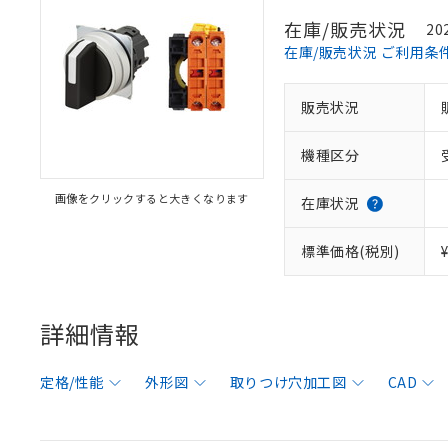
在庫/販売状況
20
在庫/販売状況 ご利用条
販売状況
機種区分
画像をクリックすると大きくなります
在庫状況
標準価格(税別)
詳細情報
定格/性能
外形図
取りつけ穴加工図
CAD