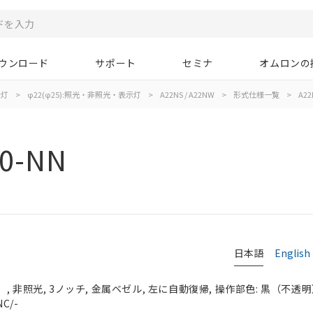
ウンロード
サポート
セミナ
オムロンの
示灯
>
φ22(φ25):照光・非照光・表示灯
>
A22NS / A22NW
>
形式仕様一覧
>
A22
0-NN
日本語
English
 非照光, 3ノッチ, 金属ベゼル, 左に自動復帰, 操作部色: 黒（不透明）, 
C/-