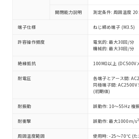
○
一定数以
DBP(フタル酸ジブチル) :
い。
当社は貴社製
DEHP(フタル酸ビス(2-エ
正式な納期状
置等に一切使
開閉能力説明
測定条件: 周囲温度 2
当社販売員に
※2 対応予定月
△
一定数に
当社は、貴社
オムロン制御
また当社は、
※2 環境保護使
端子仕様
ねじ締め端子 (M3.5)
在庫状況およ
部品在庫の切り替
たしません。
－
在庫なし
す。
「ｅ」：有害物質
機器販売
許容操作頻度
電気的: 最大30回/分
マイパーツ機
「10」：通常の
機械的: 最大30回/分
ている必要が
味します。
空
受注生産
お客様が当ウ
※3 非含有証明
「－」：未確認で
白
が、当社の製
絶縁抵抗
100MΩ以上 (DC500V
さい。
下記の非含有証明
※当社の共同
耐電圧
各端子とアース間: AC250
いる法人を指
EU RoHS指令（
同極端子間: AC2500V 5
51物質の非含有証
(初期値)
※本証明書は発行
また、RoHS指
耐振動
誤動作: 10～55Hz 複
混在することから
既に当社にて対応
耐衝撃
誤動作: 最大1000m/s
り割愛しておりま
周囲温度範囲
使用時: -25～70℃