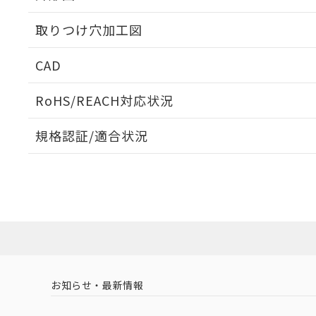
取りつけ穴加工図
CAD
ログイン/会員登録いただくと、CADデータをダウンロ
RoHS/REACH対応状況
規格認証/適合状況
EU RoHS
注意事項・凡例
UL認証
CSA認証
CEマーキング
ダウンロードデータをご利用いただく前に、以下を必ずお読
Yes
Yes
Yes
対応状況
対応予定月
※1
※2
ソフトウェアの使用条件
対応済み
LR型式承認
DNV型式承認
BV型式承認
KR
（イギリス
（ノルウェー
（フランス
（
お知らせ・最新情報
中国 RoHS
注意事項・凡例
船舶規格）
船舶規格）
船舶規格）
船