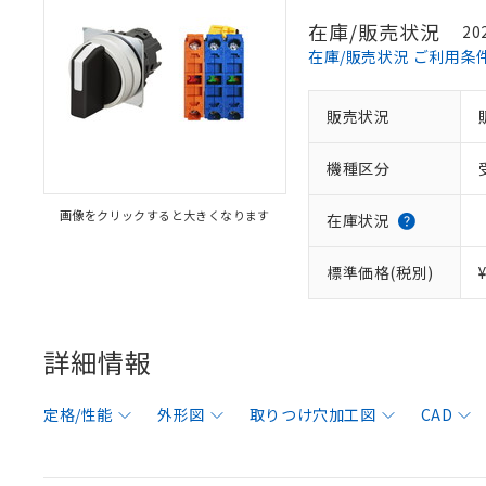
在庫/販売状況
20
在庫/販売状況 ご利用条
販売状況
機種区分
画像をクリックすると大きくなります
在庫状況
標準価格(税別)
詳細情報
定格/性能
外形図
取りつけ穴加工図
CAD