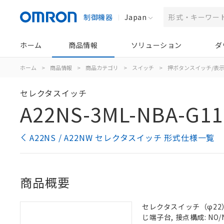
制御機器
Japan
ホーム
商品情報
ソリューション
ダ
ホーム
>
商品情報
>
商品カテゴリ
>
スイッチ
>
押ボタンスイッチ/表
セレクタスイッチ
A22NS-3ML-NBA-G11
A22NS / A22NW セレクタスイッチ 形式仕様一覧
商品概要
セレクタスイッチ（φ22）,
じ端子台, 接点構成: NO/