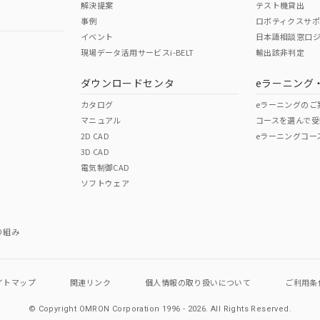
解決提案
テスト機貸出
事例
ロボティクスサ
No
No
イベント
日本語相談窓口
現場データ活用サービスi-BELT
輸出該非判定
I)
PBBs
PBDEs
DBP
ダウンロードセンタ
eラーニング
この製品の規格認証/適合
その他の認証はこちらのページからご
カタログ
eラーニングのご
マニュアル
コースを選んで受
O
O
O
2D CAD
eラーニングコー
3D CAD
電気制御CAD
在庫等で未対応品が混在する可能性があります。
ソフトウェア
問い合わせください。
この製品のRoHS/REACH対応
り組み
イトマップ
関連リンク
個人情報の
取り扱いについて
ご利用条
© Copyright OMRON Corporation 1996 - 2026.
All Rights Reserved.