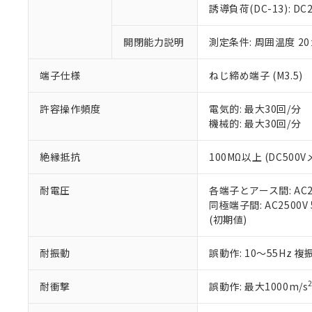
のであり、閲
ます。
Cr(Ⅵ)(六価クロム) : 
フタル酸エステル類の４
誘導負荷(DC-13): DC24
○
一定数以
DBP(フタル酸ジブチル) :
い。
当社は貴社製
DEHP(フタル酸ビス(2-エ
正式な納期状
置等に一切使
開閉能力説明
測定条件: 周囲温度 2
当社販売員に
※2 対応予定月
△
一定数に
当社は、貴社
オムロン制御
また当社は、
※2 環境保護使
在庫状況およ
部品在庫の切り替
たしません。
端子仕様
ねじ締め端子 (M3.5)
－
在庫なし
す。
「ｅ」：有害物質
機器販売
マイパーツ機
「10」：通常の
許容操作頻度
電気的: 最大30回/分
ている必要が
味します。
機械的: 最大30回/分
空
受注生産
お客様が当ウ
※3 非含有証明
「－」：未確認で
白
が、当社の製
絶縁抵抗
100MΩ以上 (DC500V
さい。
下記の非含有証明
※当社の共同
耐電圧
各端子とアース間: AC250
いる法人を指
EU RoHS指令（
同極端子間: AC2500V 5
51物質の非含有証
(初期値)
※本証明書は発行
また、RoHS指
混在することから
耐振動
誤動作: 10～55Hz 複
既に当社にて対応
り割愛しておりま
耐衝撃
誤動作: 最大1000m/s