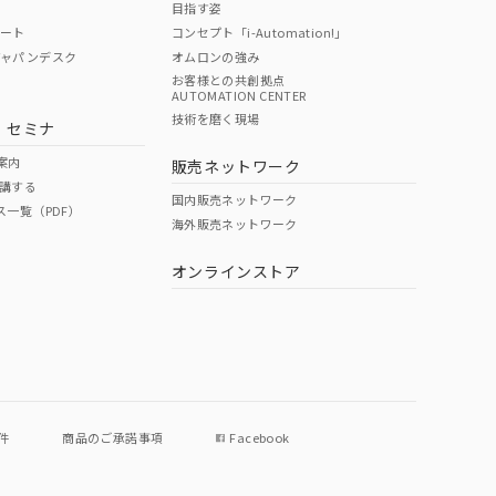
目指す姿
ポート
コンセプト「i-Automation!」
ジャパンデスク
オムロンの強み
お客様との共創拠点
AUTOMATION CENTER
DIBP
BBP
DEHP
環境保護
技術を磨く現場
・セミナ
状況ページへ
使用期限
検索ください
案内
販売ネットワーク
講する
O
O
O
e
国内販売ネットワーク
ス一覧（PDF）
海外販売ネットワーク
オンラインストア
状況ページへ
件
商品のご承諾事項
Facebook