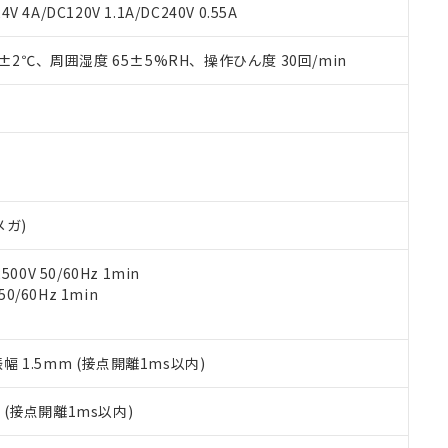
覧された時点での実際の在庫および標準価格とは異なる場合がある
1000ppm、 PBBs(ポリ臭化ビフェニル類) : 1000ppm、 PBDEs(ポリ臭化ジフェニルエーテル類
物質については閾値を超える意図的な使用がないことを確認しています。
V 4A/DC120V 1.1A/DC240V 0.55A
上の在庫あり
 1000ppm、 DIBP(フタル酸ジイソブチル) : 1000ppm、 BBP(フタル酸ブチルベンジル) :
品を、核兵器、ミサイル、化学兵器、生物兵器またはその他武器並
チルヘキシル)) : 1000ppm
況および標準価格はお客様のお取引先、またはお客様担当のオムロ
用いたしません。
0±2℃、周囲湿度 65±5%RH、操作ひん度 30回/min
ご相談ください。
は満たないが在庫あり
製品を第三者に販売する場合は、上記1、2および3の内容を当該第
機器販売店や当社販売拠点は「
販売ネットワーク
」をご確認くだ
販売先および販売に係わる関係者が違法に輸出するおそれがある場
用期限
び標準価格結果を当社の事前の承諾なく第三者に漏洩または開示し
え状況などにより、予定月が前後することがあります。
(最新の在庫状況については、お客様のお取引先、またはお客様担当
（10物質）のすべてが基準値以下であることを示します。
店・当社販売員にご確認ください)
能（部品リスト作成サービス）をご利用いただくには、I-Webメン
使用状況下において有害物質が外部に漏えいし、環境に深刻な影響を
あります。
機種、また在庫状況の情報を公開していない機種
ェブサイト上で当社にご登録された部品リストについて、当社およ
書ダウンロード
す。当社販売部門へお問い合わせください。
品・サービスに関するお客様との取引・商談に必要な範囲で利用す
合意する
キャンセル
メガ)
書をダウンロードすることができます。
利用者とは、
"個人情報の共同利用に関して"
の「1.共同利用者の
0V 50/60Hz 1min
します。
10物質）の非含有証明書
0/60Hz 1min
明書（当社基準）
日時点で非含有を証明するもので、過去に遡って非含有を証明するも
令のフタル酸エステル類４物質の対応では、対応完了までの期間は出
備考欄に対応日を記載しておりました。
振幅 1.5mm (接点開離1ms以内)
品への在庫切替を完了していることから、特段のことがない限り、20
す。
2
(接点開離1ms以内)