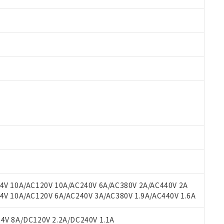
 RoHS指令（10物質）の非含有に対応した製品が提供可能な商品です
oHS指令（10物質）の非含有に対応した製品に切り替える予定のある
 RoHS指令（10物質）の非含有に非対応の商品で、対応品を出す予
 RoHS指令（10物質）の非含有の対応状況を調査中または確認中の
ンス料など無形物で、有害物質有無と関係のない商品です。
○×表
より、非含有部品としていたものが、含有品と判明した場合などやむ
みいただき、同意のうえご利用ください。
材料含有率が中国RoHSの基準値以下であることを示します。
材料含有率が中国RoHSの基準値を超えていることを示します。
、当社制御機器事業取扱商品の当社在庫状況および標準価格(税抜)
ら貴社製品のうち、外国為替および外国貿易法に定める商品（以下｢
質）：
V 10A/AC120V 10A/AC240V 6A/AC380V 2A/AC440V 2A
す。当社販売部門へお問い合わせください。
 水銀(Hg) 1000ppm以下、 カドミウム(Cd) 100ppm以下、
たは国外への提供する場合は、日本国政府の輸出許可(または役務取
 10A/AC120V 6A/AC240V 3A/AC380V 1.9A/AC440V 1.6A
000ppm以下、ポリ臭化ビフェニル類(PBB) 1000ppm以下、ポリ臭化ジフェニルエーテル類(P
事業取扱商品の中には、本サービスの対象外となる商品もあること
手続きをとります。
キシル) (DEHP)(別名：DOP) 1000ppm以下、フタル酸ブチルベンジル（BBP） 100
(GB/T26572)：
以下、フタル酸ジイソブチル (DIBP) 1000ppm以下
び標準価格照会結果は、記載している更新日時点での社内データに
物を破棄する場合は、完全に破砕するなど、違法に輸出されないよ
(水銀) : 1000ppm、 Cd(カドミウム) : 100ppm、
V 8A/DC120V 2.2A/DC240V 1.1A
業用監視および制御機器に対する適用除外項目は除く。