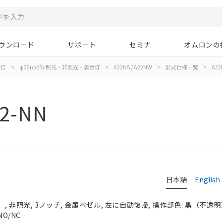
ウンロード
サポート
セミナ
オムロンの
示灯
>
φ22(φ25):照光・非照光・表示灯
>
A22NS / A22NW
>
形式仕様一覧
>
A22
2-NN
日本語
English
 非照光, 3ノッチ, 金属ベゼル, 左に自動復帰, 操作部色: 黒（不透明）, 
NO/NC