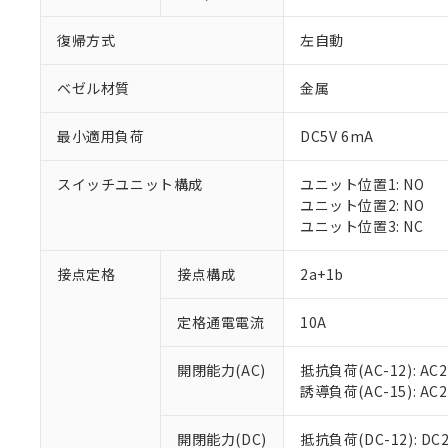
復帰方式
左自動
ベゼル材質
金属
最小適用負荷
DC5V 6mA
※1 対応状況
スイッチユニット構成
ユニット位置1: NO
対応済み：EU
ユニット位置2: NO
対応予定：EU R
ユニット位置3: NC
対応予定なし：EU
調査・確認中：EU
ご利用条件
接点定格
接点構成
2a+1b
非該当品：ライセ
※1 中国RoHS
仕入先様の事情に
定格通電電流
10A
があります。
以下の条件をお読
「○」：最大均質
「×」：最大均質
本サービスは
当社は、これ
*EU RoHS指令（10物
開閉能力(AC)
抵抗負荷(AC-12): AC24
「－」：未確認で
鉛(Pb) 1000ppm以下、
くものです。
う）を輸出ま
誘導負荷(AC-15): AC24V
記
説明
六価クロム(Cr(Ⅵ)) 1
当社制御機器
などの必要な
フタル酸ビス(2-エチルヘ
号
*中国RoHS10物質の基準値 
ル（DBP） 1000ppm
在庫状況およ
当社は規制貨
Pb(鉛) :1000ppm、 Hg
開閉能力(DC)
抵抗負荷(DC-12): DC24
但し、RoHS指令で産