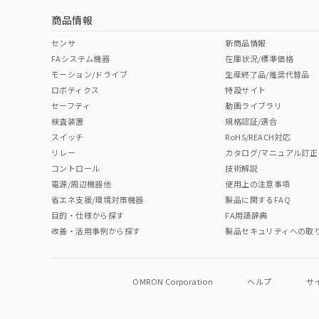
商品情報
No
No
No
No
中国 RoHS表
※1 ※2
センサ
新商品情報
FAシステム機器
在庫状況/標準価格
Pb
Hg
Cd
Cr(V
モーション/ドライブ
生産終了品/推奨代替品
ロボティクス
特設サイト
セーフティ
動画ライブラリ
検査装置
規格認証/適合
O
O
O
O
スイッチ
RoHS/REACH対応
リレー
カタログ/マニュアル訂正
コントロール
技術解説
"対応済み"や非含有の記載がされた商品であっても、流通
電源/周辺機器他
使用上の注意事項
非含有品が必要な際は、弊社営業部門もしくは販売店へお
省エネ支援/環境対策機器
製品に関するFAQ
目的・仕様から探す
FA用語辞典
改善・活用事例から探す
製品セキュリティへの取
OMRON Corporation
ヘルプ
サ