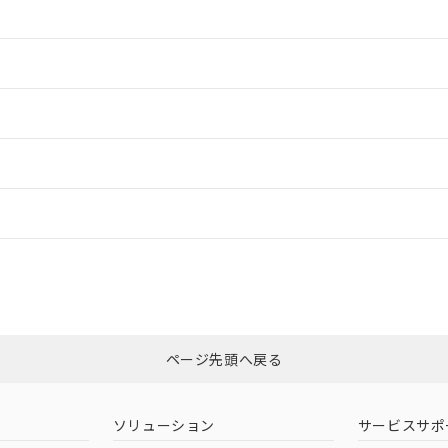
情報更新：2
情報更新：2
ードすることができます。
情報更新：
ログイン/会員登録
CCC認証
電波法
みください。
Yes
N/A
非含有証明書
※3
ページ先頭へ戻る
ダウンロードはこちら
型式承認
NK型式承認
ABS型式承認
韓国
（日本
（アメリカ
ソリューション
サービスサポ
舶規格）
船舶規格）
船舶規格）