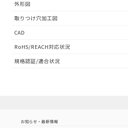
外形図
取りつけ穴加工図
CAD
ログイン/会員登録いただくと、CADデータをダウンロ
RoHS/REACH対応状況
規格認証/適合状況
EU RoHS
注意事項・凡例
UL認証
CSA認証
CEマーキング
ダウンロードデータをご利用いただく前に、以下を必ずお読
Yes
Yes
Yes
対応状況
対応予定月
※1
※2
ソフトウェアの使用条件
対応済み
LR型式承認
DNV型式承認
BV型式承認
KR
（イギリス
（ノルウェー
（フランス
（
お知らせ・最新情報
中国 RoHS
注意事項・凡例
船舶規格）
船舶規格）
船舶規格）
船