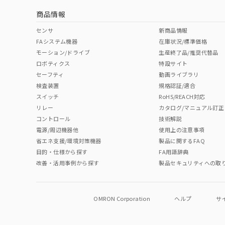
商品情報
No
No
No
No
中国 RoHS表
※1 ※2
センサ
新商品情報
FAシステム機器
在庫状況/標準価格
Pb
Hg
Cd
Cr(V
モーション/ドライブ
生産終了品/推奨代替品
ロボティクス
特設サイト
セーフティ
動画ライブラリ
検査装置
規格認証/適合
O
O
O
O
スイッチ
RoHS/REACH対応
リレー
カタログ/マニュアル訂正
コントロール
技術解説
"対応済み"や非含有の記載がされた商品であっても、流通
電源/周辺機器他
使用上の注意事項
非含有品が必要な際は、弊社営業部門もしくは販売店へお
省エネ支援/環境対策機器
製品に関するFAQ
目的・仕様から探す
FA用語辞典
改善・活用事例から探す
製品セキュリティへの取
OMRON Corporation
ヘルプ
サ