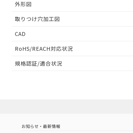
外形図
取りつけ穴加工図
CAD
ログイン/会員登録いただくと、CADデータをダウンロ
RoHS/REACH対応状況
規格認証/適合状況
EU RoHS
注意事項・凡例
UL認証
CSA認証
CEマーキング
ダウンロードデータをご利用いただく前に、以下を必ずお読
Yes
Yes
Yes
対応状況
対応予定月
※1
※2
ソフトウェアの使用条件
対応済み
LR型式承認
DNV型式承認
BV型式承認
KR
（イギリス
（ノルウェー
（フランス
（
お知らせ・最新情報
中国 RoHS
注意事項・凡例
船舶規格）
船舶規格）
船舶規格）
船