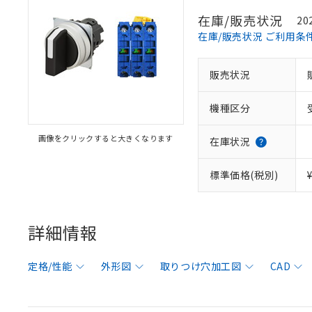
在庫/販売状況
20
在庫/販売状況 ご利用条
販売状況
機種区分
画像をクリックすると大きくなります
在庫状況
標準価格(税別)
詳細情報
定格/性能
外形図
取りつけ穴加工図
CAD