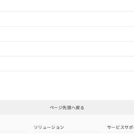
情報更新：2
情報更新：2
ードすることができます。
情報更新：
ログイン/会員登録
CCC認証
電波法
みください。
Yes
N/A
非含有証明書
※3
ページ先頭へ戻る
ダウンロードはこちら
型式承認
NK型式承認
ABS型式承認
韓国
（日本
（アメリカ
ソリューション
サービスサポ
舶規格）
船舶規格）
船舶規格）