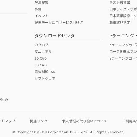
解決提案
テスト機貸出
事例
ロボティクスサ
No
No
イベント
日本語相談窓口
現場データ活用サービスi-BELT
輸出該非判定
I)
PBBs
PBDEs
DBP
ダウンロードセンタ
eラーニング
この製品の規格認証/適合
その他の認証はこちらのページからご
カタログ
eラーニングのご
マニュアル
コースを選んで受
O
O
O
2D CAD
eラーニングコー
3D CAD
電気制御CAD
在庫等で未対応品が混在する可能性があります。
ソフトウェア
問い合わせください。
この製品のRoHS/REACH対応
り組み
イトマップ
関連リンク
個人情報の
取り扱いについて
ご利用条
© Copyright OMRON Corporation 1996 - 2026.
All Rights Reserved.