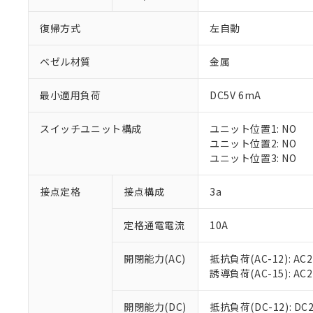
復帰方式
左自動
ベゼル材質
金属
最小適用負荷
DC5V 6mA
※1 対応状況
スイッチユニット構成
ユニット位置1: NO
対応済み：EU
ユニット位置2: NO
対応予定：EU R
ユニット位置3: NO
対応予定なし：EU
調査・確認中：EU
ご利用条件
接点定格
接点構成
3a
非該当品：ライセ
※1 中国RoHS
仕入先様の事情に
定格通電電流
10A
があります。
以下の条件をお読
「○」：最大均質
「×」：最大均質
本サービスは
当社は、これ
*EU RoHS指令（10物
開閉能力(AC)
抵抗負荷(AC-12): AC24
「－」：未確認で
鉛(Pb) 1000ppm以下、
くものです。
う）を輸出ま
誘導負荷(AC-15): AC24V
記
説明
六価クロム(Cr(Ⅵ)) 1
当社制御機器
などの必要な
フタル酸ビス(2-エチルヘ
号
*中国RoHS10物質の基準値 
ル（DBP） 1000ppm
在庫状況およ
当社は規制貨
Pb(鉛) :1000ppm、 Hg
開閉能力(DC)
抵抗負荷(DC-12): DC24
但し、RoHS指令で産