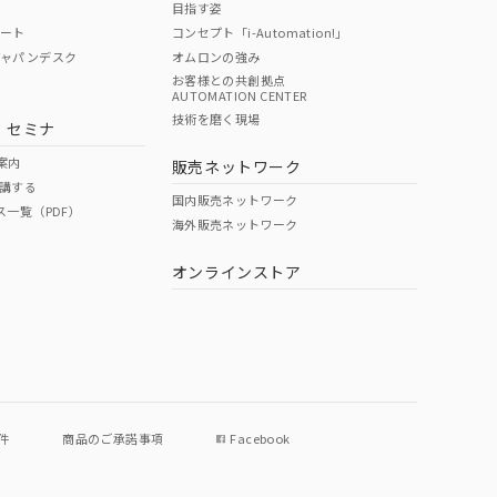
目指す姿
ポート
コンセプト「i-Automation!」
ジャパンデスク
オムロンの強み
お客様との共創拠点
AUTOMATION CENTER
DIBP
BBP
DEHP
環境保護
技術を磨く現場
・セミナ
状況ページへ
使用期限
検索ください
案内
販売ネットワーク
講する
O
O
O
e
国内販売ネットワーク
ス一覧（PDF）
海外販売ネットワーク
オンラインストア
状況ページへ
件
商品のご承諾事項
Facebook