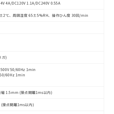
覧された時点での実際の在庫および標準価格とは異なる場合がある
1000ppm、 PBBs(ポリ臭化ビフェニル類) : 1000ppm、 PBDEs(ポリ臭化ジフェニルエーテル類
物質については閾値を超える意図的な使用がないことを確認しています。
V 4A/DC120V 1.1A/DC240V 0.55A
上の在庫あり
 1000ppm、 DIBP(フタル酸ジイソブチル) : 1000ppm、 BBP(フタル酸ブチルベンジル) :
品を、核兵器、ミサイル、化学兵器、生物兵器またはその他武器並
チルヘキシル)) : 1000ppm
況および標準価格はお客様のお取引先、またはお客様担当のオムロ
用いたしません。
0±2℃、周囲湿度 65±5%RH、操作ひん度 30回/min
ご相談ください。
は満たないが在庫あり
製品を第三者に販売する場合は、上記1、2および3の内容を当該第
機器販売店や当社販売拠点は「
販売ネットワーク
」をご確認くだ
販売先および販売に係わる関係者が違法に輸出するおそれがある場
用期限
び標準価格結果を当社の事前の承諾なく第三者に漏洩または開示し
え状況などにより、予定月が前後することがあります。
(最新の在庫状況については、お客様のお取引先、またはお客様担当
（10物質）のすべてが基準値以下であることを示します。
店・当社販売員にご確認ください)
能（部品リスト作成サービス）をご利用いただくには、I-Webメン
使用状況下において有害物質が外部に漏えいし、環境に深刻な影響を
あります。
機種、また在庫状況の情報を公開していない機種
ェブサイト上で当社にご登録された部品リストについて、当社およ
書ダウンロード
す。当社販売部門へお問い合わせください。
品・サービスに関するお客様との取引・商談に必要な範囲で利用す
合意する
キャンセル
メガ)
書をダウンロードすることができます。
利用者とは、
"個人情報の共同利用に関して"
の「1.共同利用者の
0V 50/60Hz 1min
します。
10物質）の非含有証明書
0/60Hz 1min
明書（当社基準）
日時点で非含有を証明するもので、過去に遡って非含有を証明するも
令のフタル酸エステル類４物質の対応では、対応完了までの期間は出
備考欄に対応日を記載しておりました。
振幅 1.5mm (接点開離1ms以内)
品への在庫切替を完了していることから、特段のことがない限り、20
す。
2
(接点開離1ms以内)