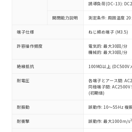
のであり、閲
ます。
Cr(Ⅵ)(六価クロム) : 
フタル酸エステル類の４
誘導負荷(DC-13): DC24
○
一定数以
DBP(フタル酸ジブチル) :
い。
当社は貴社製
DEHP(フタル酸ビス(2-エ
正式な納期状
置等に一切使
開閉能力説明
測定条件: 周囲温度 2
当社販売員に
※2 対応予定月
△
一定数に
当社は、貴社
オムロン制御
また当社は、
※2 環境保護使
在庫状況およ
部品在庫の切り替
たしません。
端子仕様
ねじ締め端子 (M3.5)
－
在庫なし
す。
「ｅ」：有害物質
機器販売
マイパーツ機
「10」：通常の
許容操作頻度
電気的: 最大30回/分
ている必要が
味します。
機械的: 最大30回/分
空
受注生産
お客様が当ウ
※3 非含有証明
「－」：未確認で
白
が、当社の製
絶縁抵抗
100MΩ以上 (DC500V
さい。
下記の非含有証明
※当社の共同
耐電圧
各端子とアース間: AC250
いる法人を指
EU RoHS指令（
同極端子間: AC2500V 5
51物質の非含有証
(初期値)
※本証明書は発行
また、RoHS指
混在することから
耐振動
誤動作: 10～55Hz 複
既に当社にて対応
り割愛しておりま
耐衝撃
誤動作: 最大1000m/s