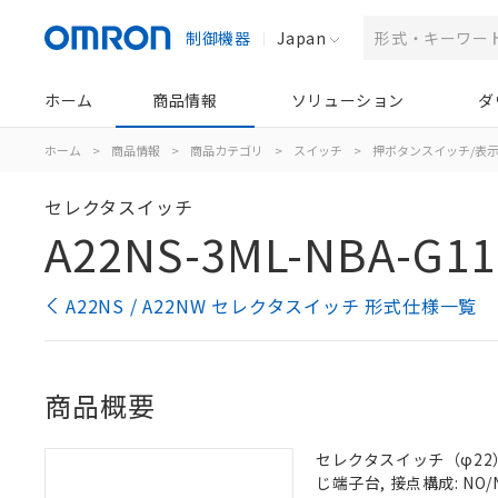
制御機器
Japan
ホーム
商品情報
ソリューション
ダ
ホーム
>
商品情報
>
商品カテゴリ
>
スイッチ
>
押ボタンスイッチ/表
セレクタスイッチ
A22NS-3ML-NBA-G11
A22NS / A22NW セレクタスイッチ 形式仕様一覧
商品概要
セレクタスイッチ（φ22）,
じ端子台, 接点構成: NO/