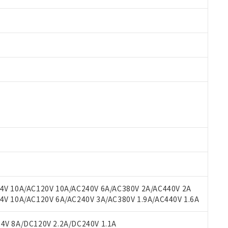
 RoHS指令（10物質）の非含有に対応した製品が提供可能な商品です
oHS指令（10物質）の非含有に対応した製品に切り替える予定のある
 RoHS指令（10物質）の非含有に非対応の商品で、対応品を出す予
 RoHS指令（10物質）の非含有の対応状況を調査中または確認中の
ンス料など無形物で、有害物質有無と関係のない商品です。
○×表
より、非含有部品としていたものが、含有品と判明した場合などやむ
みいただき、同意のうえご利用ください。
材料含有率が中国RoHSの基準値以下であることを示します。
材料含有率が中国RoHSの基準値を超えていることを示します。
、当社制御機器事業取扱商品の当社在庫状況および標準価格(税抜)
ら貴社製品のうち、外国為替および外国貿易法に定める商品（以下｢
質）：
V 10A/AC120V 10A/AC240V 6A/AC380V 2A/AC440V 2A
す。当社販売部門へお問い合わせください。
 水銀(Hg) 1000ppm以下、 カドミウム(Cd) 100ppm以下、
たは国外への提供する場合は、日本国政府の輸出許可(または役務取
 10A/AC120V 6A/AC240V 3A/AC380V 1.9A/AC440V 1.6A
000ppm以下、ポリ臭化ビフェニル類(PBB) 1000ppm以下、ポリ臭化ジフェニルエーテル類(P
事業取扱商品の中には、本サービスの対象外となる商品もあること
手続きをとります。
キシル) (DEHP)(別名：DOP) 1000ppm以下、フタル酸ブチルベンジル（BBP） 100
(GB/T26572)：
以下、フタル酸ジイソブチル (DIBP) 1000ppm以下
び標準価格照会結果は、記載している更新日時点での社内データに
物を破棄する場合は、完全に破砕するなど、違法に輸出されないよ
(水銀) : 1000ppm、 Cd(カドミウム) : 100ppm、
V 8A/DC120V 2.2A/DC240V 1.1A
業用監視および制御機器に対する適用除外項目は除く。