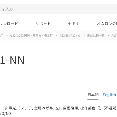
ウンロード
サポート
セミナ
オムロンの
示灯
>
φ22(φ25):照光・非照光・表示灯
>
A22NS / A22NW
>
形式仕様一覧
>
A22
1-NN
日本語
English
 非照光, 3ノッチ, 金属ベゼル, 左に自動復帰, 操作部色: 黒（不透明）, 
NO/NO