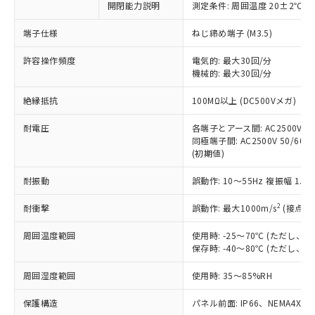
開閉能力説明
測定条件: 周囲温度 20±2℃、
対応予定なし：EU RoHS指令（10物質）の
以下の条件をお読みいただき、同意のうえ
非含有に非対応の商品で、対応品を出す予
ご利用ください。
端子仕様
ねじ締め端子 (M3.5)
定はありません。
調査・確認中：EU RoHS指令（10物質）の
本サービスは、当社制御機器事業取扱
許容操作頻度
電気的: 最大30回/分
※1 中国RoHS○×表
非含有の対応状況を調査中または確認中の
機械的: 最大30回/分
商品の当社在庫状況および標準価格
商品です。
(税抜)を提供させていただくもので
「○」：最大均質材料含有率が中国RoHSの
非該当品：ライセンス料など無形物で、有
絶縁抵抗
100MΩ以上 (DC500Vメガ)
す。
基準値以下であることを示します。
害物質有無と関係のない商品です。
当社制御機器事業取扱商品の中には、
「×」：最大均質材料含有率が中国RoHSの
仕入先様の事情により、非含有部品として
耐電圧
各端子とアース間: AC2500V 50/
本サービスの対象外となる商品もある
基準値を超えていることを示します。
いたものが、含有品と判明した場合などや
同極端子間: AC2500V 50/60Hz
当社は、これら貴社製品のうち、外国
ことをご了承ください。
「－」：未確認です。当社販売部門へお問
(初期値)
むを得ず変更することがあります。
為替および外国貿易法に定める商品
在庫状況および標準価格照会結果は、
い合わせください。
（以下｢規制貨物等」という）を輸出
記載している更新日時点での社内デー
耐振動
誤動作: 10～55Hz 複振幅 1.
*EU RoHS指令（10物質）：
または国外への提供する場合は、日本
記
タに基づき作成されるものであり、閲
説明
鉛(Pb) 1000ppm以下、 水銀(Hg) 1000ppm以下、 カド
*中国RoHS10物質の基準値 (GB/T26572)：
国政府の輸出許可(または役務取引許
号
覧された時点での実際の在庫および標
ミウム(Cd) 100ppm以下、
2
耐衝撃
誤動作: 最大1000m/s
(接点開
Pb(鉛) :1000ppm、 Hg(水銀) : 1000ppm、 Cd(カドミウ
可)を取得するなどの必要な手続きを
六価クロム(Cr(Ⅵ)) 1000ppm以下、ポリ臭化ビフェニル
ム) : 100ppm、
準価格とは異なる場合があることをご
類(PBB) 1000ppm以下、ポリ臭化ジフェニルエーテル類
Cr(Ⅵ)(六価クロム) : 1000ppm、 PBBs(ポリ臭化ビフェ
とります。
周囲温度範囲
使用時: -25～70℃ (ただし
了承ください。
(PBDE) 1000ppm以下、フタル酸ビス(2-エチルヘキシ
○
一定数以上の在庫あり
ニル類) : 1000ppm、 PBDEs(ポリ臭化ジフェニルエーテ
当社は規制貨物を破棄する場合は、完
保存時: -40～80℃ (ただし
ル) (DEHP)(別名：DOP) 1000ppm以下、フタル酸ブチ
正式な納期状況および標準価格はお客
ル類) : 1000ppm、
ルベンジル（BBP） 1000ppm以下、フタル酸ジブチル
全に破砕するなど、違法に輸出されな
DBP(フタル酸ジブチル) : 1000ppm、 DIBP(フタル酸ジ
様のお取引先、またはお客様担当のオ
（DBP） 1000ppm以下、フタル酸ジイソブチル
イソブチル) : 1000ppm、 BBP(フタル酸ブチルベンジ
△
一定数には満たないが在庫あり
周囲湿度範囲
使用時: 35～85%RH
いよう必要な手段を講じます。
ムロン制御機器販売店・当社販売員に
(DIBP) 1000ppm以下
ル) : 1000ppm、
当社は貴社製品を、核兵器、ミサイ
但し、RoHS指令で産業用監視および制御機器に対する
DEHP(フタル酸ビス(2-エチルヘキシル)) : 1000ppm
ご相談ください。
適用除外項目は除く。
保護構造
パネル前面: IP66、NEMA4X, N
ル、化学兵器、生物兵器またはその他
－
在庫なし(最新の在庫状況につ
オムロン制御機器販売店や当社販売拠
フタル酸エステル類の４物質については閾値を超える意