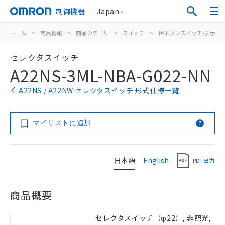
制御機器
Japan
ホーム
>
商品情報
>
商品カテゴリ
>
スイッチ
>
押ボタンスイッチ/表示灯
セレクタスイッチ
A22NS-3ML-NBA-G022-NN
A22NS / A22NW セレクタスイッチ 形式仕様一覧
マイリストに追加
日本語
English
PDF出力
商品概要
セレクタスイッチ（φ22）, 非照光,