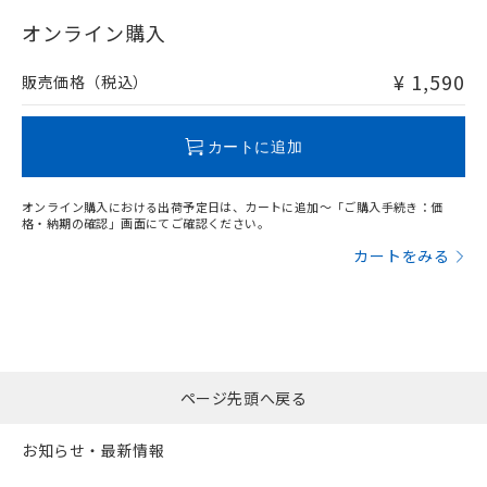
"対応済み"や非含有の記載がされた商品であっても、流通
在庫等で未対応品が混在する可能性があります。
オンライン購入
非含有品が必要な際は、弊社営業部門もしくは販売店へお
問い合わせください。
¥ 1,590
販売価格（税込）
この製品のRoHS/REACH対応状況ページへ
カートに追加
オンライン購入における出荷予定日は、カートに追加～「ご購入手続き：価
格・納期の確認」画面にてご確認ください。
カートをみる
ページ先頭へ戻る
お知らせ・最新情報