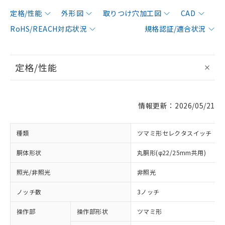
定格/性能
外形図
取りつけ穴加工図
CAD
RoHS/REACH対応状況
規格認証/適合状況
定格/性能
情報更新：2026/05/21
種類
ツマミ形セレクタスイッチ
胴体形状
丸胴形(φ22/25mm共用)
照光/非照光
非照光
ノッチ数
3ノッチ
操作部
操作部形状
ツマミ形