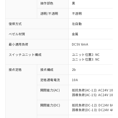
操作部色
黒
透明/不透明
不透明
復帰方式
左自動
ベゼル材質
金属
最小適用負荷
DC5V 6mA
スイッチユニット構成
ユニット位置2: NC
ユニット位置3: NC
接点定格
接点構成
2b
※1 対応状況
定格通電電流
10A
対応済み：EU RoHS指令（10物質）の
開閉能力(AC)
抵抗負荷(AC-12): AC24V 10A/A
非含有に対応した製品が提供可能な商品で
誘導負荷(AC-15): AC24V 10A/AC
す。
対応予定：EU RoHS指令（10物質）の非含
開閉能力(DC)
抵抗負荷(DC-12): DC24V 8A/DC
ご利用条件
有に対応した製品に切り替える予定のある
誘導負荷(DC-13): DC24V 4A/DC
商品です。