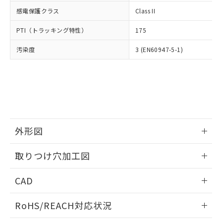
武器並びにこれらの製造装置等に一切
いては、お客様のお取引先、ま
図的な使用がないことを確認しています。
点は「
販売ネットワーク
」をご確認
感電保護クラス
Class II
※2 環境保護使用期限
使用いたしません。
たはお客様担当のオムロン制御
ください。
当社は、貴社製品を第三者に販売する
機器販売店・当社販売員にご確
在庫状況および標準価格結果を当社の
PTI（トラッキング特性）
175
※2 対応予定月
「ｅ」：有害物質（10物質）のすべてが基
場合は、上記1、2および3の内容を当
認ください)
事前の承諾なく第三者に漏洩または開
準値以下であることを示します。
該第三者に通知します。また当社は、
示しないようお願いします。
汚染度
3 (EN60947-5-1)
部品在庫の切り替え状況などにより、予定
「10」：通常の使用状況下において有害物
販売先および販売に係わる関係者が違
マイパーツ機能（部品リスト作成サー
空
受注生産機種、また在庫状況の
月が前後することがあります。
質が外部に漏えいし、環境に深刻な影響を
法に輸出するおそれがある場合は、取
ビス）をご利用いただくには、I-Web
白
情報を公開していない機種
及ぼさない年数を意味します。
り引きをいたしません。
メンバーズにご登録されている必要が
「－」：未確認です。当社販売部門へお問
あります。
い合わせください。
お客様が当ウェブサイト上で当社にご
※3 非含有証明書ダウンロード
登録された部品リストについて、当社
および当社の共同利用者が、当社の製
下記の非含有証明書をダウンロードするこ
外形図
品・サービスに関するお客様との取
とができます。
合意する
キャンセル
引・商談に必要な範囲で利用すること
情報更新：2026/05/21
をご了承ください。
取りつけ穴加工図
EU RoHS指令（10物質）の非含有証明書
※当社の共同利用者とは、
"個人情報
51物質の非含有証明書（当社基準）
情報更新：2026/05/21
の共同利用に関して"
の「1.共同利
CAD
※本証明書は発行日時点で非含有を証明す
用者の範囲」に記載されている法人を
るもので、過去に遡って非含有を証明する
指します。
ログイン/会員登録いただくと、CADデータをダウンロー
ものではありません。
RoHS/REACH対応状況
ドすることができます。
また、RoHS指令のフタル酸エステル類４
物質の対応では、対応完了までの期間は出