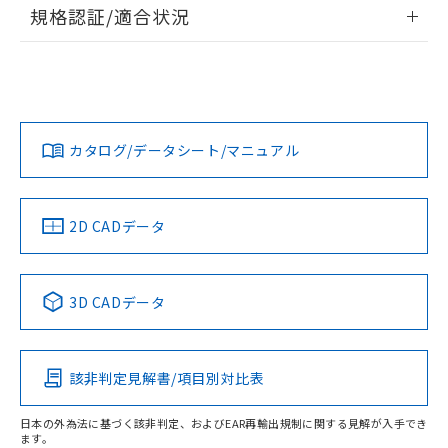
情報更新：2026/7/29
規格認証/適合状況
荷製品に未対応品が混在することから備考
欄に対応日を記載しておりました。
ログイン/会員登録
EU RoHS
注意事項・凡例
既に当社にて対応品への在庫切替を完了
UL認証
CSA認証
CEマーキング
していることから、特段のことがない限
Yes
Yes
Yes
り、2022年1月12日より割愛しておりま
対応状況
対応予定月
※1
※2
ダウンロードデータをご利用いただく前に、以下を必ずお読
す。
みください。
カタログ/データシート/マニュアル
対応済み
ソフトウェアの使用条件
LR型式承認
DNV型式承認
BV型式承認
KR型式承
（イギリス
（ノルウェー
（フランス
（韓国
船舶規格）
船舶規格）
船舶規格）
船舶規格
中国 RoHS
注意事項・凡例
2D CADデータ
No
No
No
No
中国 RoHS表
※1 ※2
3D CADデータ
この製品の規格認証/適合状況ページへ
Pb
Hg
Cd
Cr(VI)
その他の認証はこちらのページからご検索ください
該非判定見解書/項目別対比表
O
O
O
O
日本の外為法に基づく該非判定、およびEAR再輸出規制に関する見解が入手でき
ます。