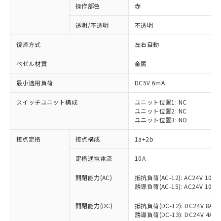
操作部色
赤
透明/不透明
不透明
復帰方式
左右自動
ベゼル材質
金属
最小適用負荷
DC5V 6mA
スイッチユニット構成
ユニット位置1: NC
ユニット位置2: NC
ユニット位置3: NO
接点定格
接点構成
1a+2b
※1 対応状況
定格通電電流
10A
対応済み：EU RoHS指令（10物質）の
開閉能力(AC)
抵抗負荷(AC-12): AC24V 10A/A
非含有に対応した製品が提供可能な商品で
誘導負荷(AC-15): AC24V 10A/AC
す。
対応予定：EU RoHS指令（10物質）の非含
開閉能力(DC)
抵抗負荷(DC-12): DC24V 8A/DC
ご利用条件
有に対応した製品に切り替える予定のある
誘導負荷(DC-13): DC24V 4A/DC
商品です。