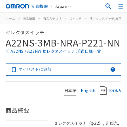
制御機器
Japan
ホーム
>
商品情報
>
商品カテゴリ
>
スイッチ
>
押ボタンスイッチ/表示灯
セレクタスイッチ
A22NS-3MB-NRA-P221-NN
A22NS / A22NW セレクタスイッチ 形式仕様一覧
マイリストに追加
日本語
English
PDF出力
商品概要
セレクタスイッチ（φ22）, 非照光,