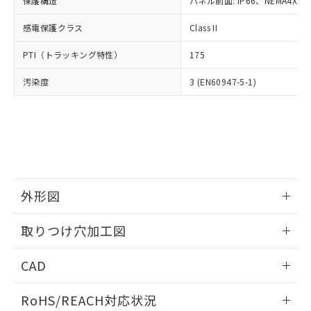
保護構造
パネル前面: IP66、NEMA4X, N
オムロン制御機器販売店や当社販売拠
フタル酸エステル類の４物質については閾値を超える意
武器並びにこれらの製造装置等に一切
いては、お客様のお取引先、ま
図的な使用がないことを確認しています。
点は「
販売ネットワーク
」をご確認
※2 環境保護使用期限
使用いたしません。
感電保護クラス
Class II
たはお客様担当のオムロン制御
ください。
当社は、貴社製品を第三者に販売する
機器販売店・当社販売員にご確
在庫状況および標準価格結果を当社の
※2 対応予定月
「ｅ」：有害物質（10物質）のすべてが基
PTI（トラッキング特性）
175
場合は、上記1、2および3の内容を当
認ください)
事前の承諾なく第三者に漏洩または開
準値以下であることを示します。
該第三者に通知します。また当社は、
示しないようお願いします。
汚染度
3 (EN60947-5-1)
部品在庫の切り替え状況などにより、予定
「10」：通常の使用状況下において有害物
販売先および販売に係わる関係者が違
マイパーツ機能（部品リスト作成サー
空
受注生産機種、また在庫状況の
月が前後することがあります。
質が外部に漏えいし、環境に深刻な影響を
法に輸出するおそれがある場合は、取
ビス）をご利用いただくには、I-Web
白
情報を公開していない機種
及ぼさない年数を意味します。
り引きをいたしません。
メンバーズにご登録されている必要が
「－」：未確認です。当社販売部門へお問
あります。
い合わせください。
お客様が当ウェブサイト上で当社にご
※3 非含有証明書ダウンロード
登録された部品リストについて、当社
および当社の共同利用者が、当社の製
下記の非含有証明書をダウンロードするこ
品・サービスに関するお客様との取
外形図
とができます。
合意する
キャンセル
引・商談に必要な範囲で利用すること
をご了承ください。
情報更新：2026/05/21
取りつけ穴加工図
EU RoHS指令（10物質）の非含有証明書
※当社の共同利用者とは、
"個人情報
51物質の非含有証明書（当社基準）
の共同利用に関して"
の「1.共同利
情報更新：2026/05/21
※本証明書は発行日時点で非含有を証明す
CAD
用者の範囲」に記載されている法人を
るもので、過去に遡って非含有を証明する
指します。
ものではありません。
ログイン/会員登録いただくと、CADデータをダウンロー
RoHS/REACH対応状況
また、RoHS指令のフタル酸エステル類４
ドすることができます。