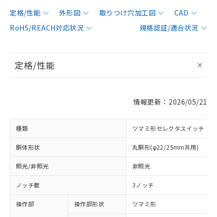
定格/性能
外形図
取りつけ穴加工図
CAD
RoHS/REACH対応状況
規格認証/適合状況
定格/性能
情報更新：2026/05/21
種類
ツマミ形セレクタスイッチ
胴体形状
丸胴形(φ22/25mm共用)
照光/非照光
非照光
ノッチ数
3ノッチ
操作部
操作部形状
ツマミ形