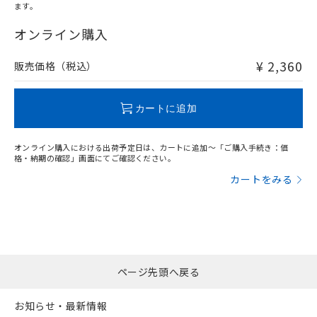
ます。
"対応済み"や非含有の記載がされた商品であっても、流通
在庫等で未対応品が混在する可能性があります。
オンライン購入
非含有品が必要な際は、弊社営業部門もしくは販売店へお
問い合わせください。
¥ 2,360
販売価格（税込）
この製品のRoHS/REACH対応状況ページへ
カートに追加
オンライン購入における出荷予定日は、カートに追加～「ご購入手続き：価
格・納期の確認」画面にてご確認ください。
カートをみる
ページ先頭へ戻る
お知らせ・最新情報