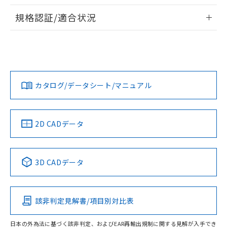
物質の対応では、対応完了までの期間は出
情報更新：2026/7/29
荷製品に未対応品が混在することから備考
規格認証/適合状況
欄に対応日を記載しておりました。
ログイン/会員登録
EU RoHS
注意事項・凡例
A22NS-3MB-NRA-P221-NNについての規格認証/適合状況に
既に当社にて対応品への在庫切替を完了
ついては、「カスタマーサポートセンタ お客様相談室」また
していることから、特段のことがない限
は貴社担当オムロン営業員または販売店にお問い合わせくだ
り、2022年1月12日より割愛しておりま
対応状況
対応予定月
※1
※2
さい。
す。
ダウンロードデータをご利用いただく前に、以下を必ずお読
みください。
カタログ/データシート/マニュアル
対応済み
ソフトウェアの使用条件
お問い合わせ
中国 RoHS
注意事項・凡例
2D CADデータ
中国 RoHS表
※1 ※2
3D CADデータ
Pb
Hg
Cd
Cr(VI)
該非判定見解書/項目別対比表
O
O
O
O
日本の外為法に基づく該非判定、およびEAR再輸出規制に関する見解が入手でき