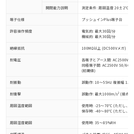
対応予定なし：EU RoHS指令（10物質）の
開閉能力説明
測定条件: 周囲温度 20±2℃、
以下の条件をお読みいただき、同意のうえ
非含有に非対応の商品で、対応品を出す予
ご利用ください。
定はありません。
端子仕様
プッシュインPlus端子台
調査・確認中：EU RoHS指令（10物質）の
本サービスは、当社制御機器事業取扱
※1 中国RoHS○×表
非含有の対応状況を調査中または確認中の
許容操作頻度
電気的: 最大30回/分
商品の当社在庫状況および標準価格
機械的: 最大30回/分
商品です。
(税抜)を提供させていただくもので
「○」：最大均質材料含有率が中国RoHSの
非該当品：ライセンス料など無形物で、有
す。
絶縁抵抗
100MΩ以上 (DC500Vメガ)
基準値以下であることを示します。
害物質有無と関係のない商品です。
当社制御機器事業取扱商品の中には、
「×」：最大均質材料含有率が中国RoHSの
仕入先様の事情により、非含有部品として
本サービスの対象外となる商品もある
耐電圧
各端子とアース間: AC2500V 50/
基準値を超えていることを示します。
いたものが、含有品と判明した場合などや
当社は、これら貴社製品のうち、外国
同極端子間: AC2500V 50/60Hz
ことをご了承ください。
「－」：未確認です。当社販売部門へお問
むを得ず変更することがあります。
為替および外国貿易法に定める商品
(初期値)
在庫状況および標準価格照会結果は、
い合わせください。
（以下｢規制貨物等」という）を輸出
記載している更新日時点での社内デー
*EU RoHS指令（10物質）：
耐振動
誤動作: 10～55Hz 複振幅 1.
または国外への提供する場合は、日本
記
タに基づき作成されるものであり、閲
説明
鉛(Pb) 1000ppm以下、 水銀(Hg) 1000ppm以下、 カド
*中国RoHS10物質の基準値 (GB/T26572)：
国政府の輸出許可(または役務取引許
号
覧された時点での実際の在庫および標
ミウム(Cd) 100ppm以下、
Pb(鉛) :1000ppm、 Hg(水銀) : 1000ppm、 Cd(カドミウ
2
耐衝撃
誤動作: 最大1000m/s
(接点開
可)を取得するなどの必要な手続きを
六価クロム(Cr(Ⅵ)) 1000ppm以下、ポリ臭化ビフェニル
ム) : 100ppm、
準価格とは異なる場合があることをご
類(PBB) 1000ppm以下、ポリ臭化ジフェニルエーテル類
Cr(Ⅵ)(六価クロム) : 1000ppm、 PBBs(ポリ臭化ビフェ
とります。
了承ください。
(PBDE) 1000ppm以下、フタル酸ビス(2-エチルヘキシ
○
一定数以上の在庫あり
ニル類) : 1000ppm、 PBDEs(ポリ臭化ジフェニルエーテ
周囲温度範囲
使用時: -25～70℃ (ただし
当社は規制貨物を破棄する場合は、完
ル) (DEHP)(別名：DOP) 1000ppm以下、フタル酸ブチ
正式な納期状況および標準価格はお客
ル類) : 1000ppm、
保存時: -40～80℃ (ただし
ルベンジル（BBP） 1000ppm以下、フタル酸ジブチル
全に破砕するなど、違法に輸出されな
DBP(フタル酸ジブチル) : 1000ppm、 DIBP(フタル酸ジ
様のお取引先、またはお客様担当のオ
（DBP） 1000ppm以下、フタル酸ジイソブチル
イソブチル) : 1000ppm、 BBP(フタル酸ブチルベンジ
△
一定数には満たないが在庫あり
いよう必要な手段を講じます。
ムロン制御機器販売店・当社販売員に
(DIBP) 1000ppm以下
周囲湿度範囲
使用時: 35～85%RH
ル) : 1000ppm、
当社は貴社製品を、核兵器、ミサイ
但し、RoHS指令で産業用監視および制御機器に対する
DEHP(フタル酸ビス(2-エチルヘキシル)) : 1000ppm
ご相談ください。
適用除外項目は除く。
ル、化学兵器、生物兵器またはその他
－
在庫なし(最新の在庫状況につ