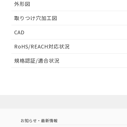
外形図
取りつけ穴加工図
CAD
ログイン/会員登録いただくと、CADデータをダウンロ
RoHS/REACH対応状況
規格認証/適合状況
EU RoHS
注意事項・凡例
A22NS-3MB-NRA-P211-NNについての規格認証/適
営業員または販売店にお問い合わせください。
ダウンロードデータをご利用いただく前に、以下を必ずお読
対応状況
対応予定月
※1
※2
ソフトウェアの使用条件
対応済み
お知らせ・最新情報
中国 RoHS
注意事項・凡例