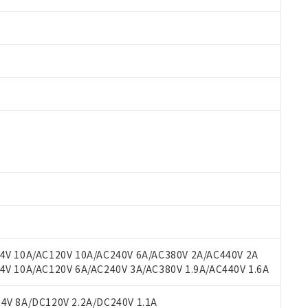
 RoHS指令（10物質）の非含有に対応した製品が提供可能な商品です
oHS指令（10物質）の非含有に対応した製品に切り替える予定のある
 RoHS指令（10物質）の非含有に非対応の商品で、対応品を出す予
 RoHS指令（10物質）の非含有の対応状況を調査中または確認中の
ンス料など無形物で、有害物質有無と関係のない商品です。
○×表
より、非含有部品としていたものが、含有品と判明した場合などやむ
みいただき、同意のうえご利用ください。
材料含有率が中国RoHSの基準値以下であることを示します。
材料含有率が中国RoHSの基準値を超えていることを示します。
、当社制御機器事業取扱商品の当社在庫状況および標準価格(税抜)
ら貴社製品のうち、外国為替および外国貿易法に定める商品（以下｢
質）：
V 10A/AC120V 10A/AC240V 6A/AC380V 2A/AC440V 2A
す。当社販売部門へお問い合わせください。
 水銀(Hg) 1000ppm以下、 カドミウム(Cd) 100ppm以下、
たは国外への提供する場合は、日本国政府の輸出許可(または役務取
 10A/AC120V 6A/AC240V 3A/AC380V 1.9A/AC440V 1.6A
000ppm以下、ポリ臭化ビフェニル類(PBB) 1000ppm以下、ポリ臭化ジフェニルエーテル類(P
事業取扱商品の中には、本サービスの対象外となる商品もあること
手続きをとります。
キシル) (DEHP)(別名：DOP) 1000ppm以下、フタル酸ブチルベンジル（BBP） 100
(GB/T26572)：
以下、フタル酸ジイソブチル (DIBP) 1000ppm以下
び標準価格照会結果は、記載している更新日時点での社内データに
物を破棄する場合は、完全に破砕するなど、違法に輸出されないよ
(水銀) : 1000ppm、 Cd(カドミウム) : 100ppm、
V 8A/DC120V 2.2A/DC240V 1.1A
業用監視および制御機器に対する適用除外項目は除く。