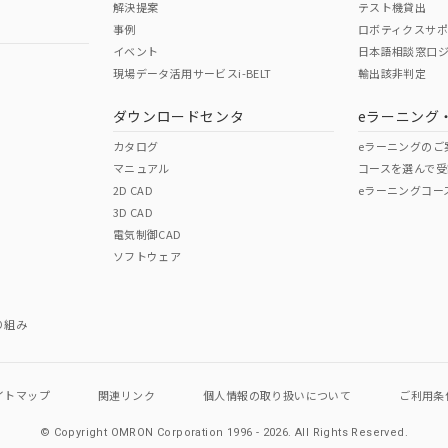
解決提案
テスト機貸出
事例
ロボティクスサ
イベント
日本語相談窓口
現場データ活用サービスi-BELT
輸出該非判定
I)
PBBs
PBDEs
DBP
ダウンロードセンタ
eラーニング
カタログ
eラーニングのご
マニュアル
コースを選んで受
O
O
O
2D CAD
eラーニングコー
3D CAD
電気制御CAD
在庫等で未対応品が混在する可能性があります。
ソフトウェア
問い合わせください。
この製品のRoHS/REACH対応
り組み
イトマップ
関連リンク
個人情報の
取り扱いについて
ご利用条
© Copyright OMRON Corporation 1996 - 2026.
All Rights Reserved.