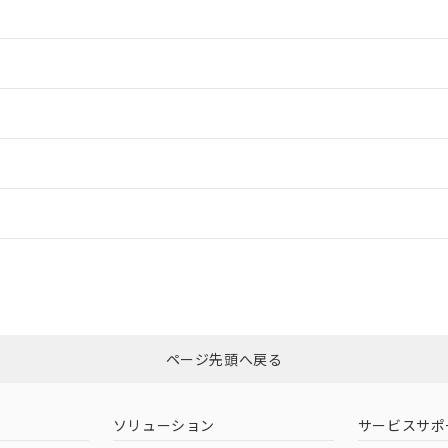
情報更新：2
情報更新：2
ードすることができます。
情報更新：
ログイン/会員登録
合状況については、「カスタマーサポートセンタ お客様相談室」または貴社
みください。
非含有証明書
※3
ページ先頭へ戻る
ダウンロードはこちら
ソリューション
サービスサポ