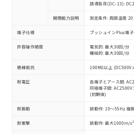
のであり、閲
ます。
Cr(Ⅵ)(六価クロム) : 
フタル酸エステル類の４
誘導負荷(DC-13): DC24
○
一定数以
DBP(フタル酸ジブチル) :
い。
当社は貴社製
DEHP(フタル酸ビス(2-エ
正式な納期状
置等に一切使
開閉能力説明
測定条件: 周囲温度 2
当社販売員に
※2 対応予定月
△
一定数に
当社は、貴社
オムロン制御
また当社は、
※2 環境保護使
在庫状況およ
部品在庫の切り替
たしません。
端子仕様
プッシュインPlus端
－
在庫なし
す。
「ｅ」：有害物質
機器販売
マイパーツ機
「10」：通常の
許容操作頻度
電気的: 最大30回/分
ている必要が
味します。
機械的: 最大30回/分
空
受注生産
お客様が当ウ
※3 非含有証明
「－」：未確認で
白
が、当社の製
絶縁抵抗
100MΩ以上 (DC500V
さい。
下記の非含有証明
※当社の共同
耐電圧
各端子とアース間: AC250
いる法人を指
EU RoHS指令（
同極端子間: AC2500V 5
51物質の非含有証
(初期値)
※本証明書は発行
また、RoHS指
混在することから
耐振動
誤動作: 10～55Hz 複
既に当社にて対応
り割愛しておりま
耐衝撃
誤動作: 最大1000m/s