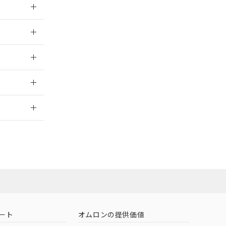
026/05/21
026/05/21
2026/7/29
担当オムロン
お問い合わせ
ート
オムロンの提供価値