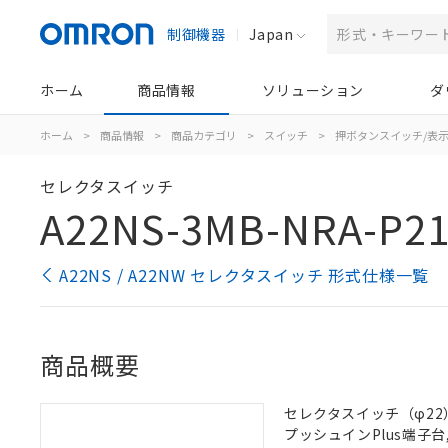
制御機器
Japan
ホーム
商品情報
ソリューション
ダ
ホーム
>
商品情報
>
商品カテゴリ
>
スイッチ
>
押ボタンスイッチ/表
セレクタスイッチ
A22NS-3MB-NRA-P2
A22NS / A22NW セレクタスイッチ 形式仕様一覧
商品概要
セレクタスイッチ（φ22）,
プッシュインPlus端子台, 