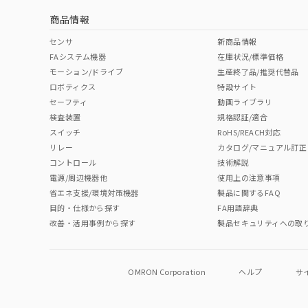
商品情報
中国 RoHS表
※1 ※2
センサ
新商品情報
FAシステム機器
在庫状況/標準価格
Pb
Hg
Cd
Cr(V
モーション/ドライブ
生産終了品/推奨代替品
ロボティクス
特設サイト
セーフティ
動画ライブラリ
検査装置
規格認証/適合
O
O
O
O
スイッチ
RoHS/REACH対応
リレー
カタログ/マニュアル訂正
コントロール
技術解説
"対応済み"や非含有の記載がされた商品であっても、流通
電源/周辺機器他
使用上の注意事項
非含有品が必要な際は、弊社営業部門もしくは販売店へお
省エネ支援/環境対策機器
製品に関するFAQ
目的・仕様から探す
FA用語辞典
改善・活用事例から探す
製品セキュリティへの取
OMRON Corporation
ヘルプ
サ