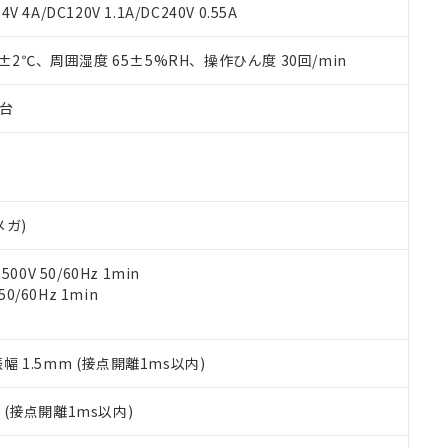
覧された時点での実際の在庫および標準価格とは異なる場合がある
1000ppm、 PBBs(ポリ臭化ビフェニル類) : 1000ppm、 PBDEs(ポリ臭化ジフェニルエーテル類
物質については閾値を超える意図的な使用がないことを確認しています。
V 4A/DC120V 1.1A/DC240V 0.55A
上の在庫あり
 1000ppm、 DIBP(フタル酸ジイソブチル) : 1000ppm、 BBP(フタル酸ブチルベンジル) :
品を、核兵器、ミサイル、化学兵器、生物兵器またはその他武器並
チルヘキシル)) : 1000ppm
況および標準価格はお客様のお取引先、またはお客様担当のオムロ
用いたしません。
0±2℃、周囲湿度 65±5%RH、操作ひん度 30回/min
ご相談ください。
は満たないが在庫あり
製品を第三者に販売する場合は、上記1、2および3の内容を当該第
機器販売店や当社販売拠点は「
販売ネットワーク
」をご確認くだ
販売先および販売に係わる関係者が違法に輸出するおそれがある場
用期限
び標準価格結果を当社の事前の承諾なく第三者に漏洩または開示し
え状況などにより、予定月が前後することがあります。
子台
(最新の在庫状況については、お客様のお取引先、またはお客様担当
（10物質）のすべてが基準値以下であることを示します。
店・当社販売員にご確認ください)
能（部品リスト作成サービス）をご利用いただくには、I-Webメン
使用状況下において有害物質が外部に漏えいし、環境に深刻な影響を
あります。
機種、また在庫状況の情報を公開していない機種
ェブサイト上で当社にご登録された部品リストについて、当社およ
書ダウンロード
す。当社販売部門へお問い合わせください。
品・サービスに関するお客様との取引・商談に必要な範囲で利用す
合意する
キャンセル
メガ)
書をダウンロードすることができます。
利用者とは、
"個人情報の共同利用に関して"
の「1.共同利用者の
0V 50/60Hz 1min
します。
10物質）の非含有証明書
0/60Hz 1min
明書（当社基準）
日時点で非含有を証明するもので、過去に遡って非含有を証明するも
令のフタル酸エステル類４物質の対応では、対応完了までの期間は出
備考欄に対応日を記載しておりました。
振幅 1.5mm (接点開離1ms以内)
品への在庫切替を完了していることから、特段のことがない限り、20
す。
2
(接点開離1ms以内)