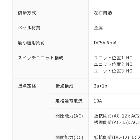
復帰方式
左右自動
ベゼル材質
金属
最小適用負荷
DC5V 6mA
※1 対応状況
スイッチユニット構成
ユニット位置1: NC
対応済み：EU
ユニット位置2: NO
対応予定：EU R
ユニット位置3: NO
対応予定なし：EU
調査・確認中：EU
ご利用条件
接点定格
接点構成
2a+1b
非該当品：ライセ
※1 中国RoHS
仕入先様の事情に
定格通電電流
10A
があります。
以下の条件をお読
「○」：最大均質
「×」：最大均質
本サービスは
当社は、これ
*EU RoHS指令（10物
開閉能力(AC)
抵抗負荷(AC-12): AC24
「－」：未確認で
鉛(Pb) 1000ppm以下、
くものです。
う）を輸出ま
誘導負荷(AC-15): AC24V
記
説明
六価クロム(Cr(Ⅵ)) 1
当社制御機器
などの必要な
フタル酸ビス(2-エチルヘ
号
*中国RoHS10物質の基準値 
ル（DBP） 1000ppm
在庫状況およ
当社は規制貨
Pb(鉛) :1000ppm、 Hg
開閉能力(DC)
抵抗負荷(DC-12): DC24
但し、RoHS指令で産