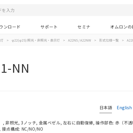
ウンロード
サポート
セミナ
オムロンの
示灯
>
φ22(φ25):照光・非照光・表示灯
>
A22NS / A22NW
>
形式仕様一覧
>
A22
11-NN
日本語
English
 非照光, 3ノッチ, 金属ベゼル, 左右に自動復帰, 操作部色: 赤（不透明）
接点構成: NC/NO/NO