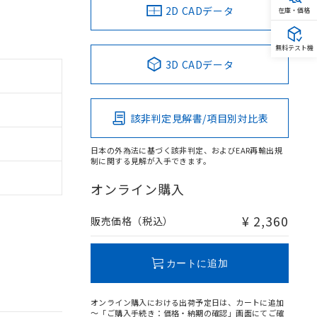
2D CADデータ
在庫・価格
無料テスト機
3D CADデータ
該非判定見解書/項目別対比表
日本の外為法に基づく該非判定、およびEAR再輸出規
制に関する見解が入手できます。
オンライン購入
¥ 2,360
販売価格（税込）
カートに追加
オンライン購入における出荷予定日は、カートに追加
～「ご購入手続き：価格・納期の確認」画面にてご確