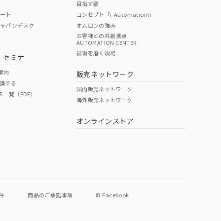
目指す姿
ポート
コンセプト「i-Automation!」
ジャパンデスク
オムロンの強み
お客様との共創拠点
AUTOMATION CENTER
DIBP
BBP
DEHP
環境保護
技術を磨く現場
・セミナ
使用期限
案内
販売ネットワーク
講する
O
O
O
e
国内販売ネットワーク
ス一覧（PDF）
海外販売ネットワーク
オンラインストア
状況ページへ
件
商品のご承諾事項
Facebook