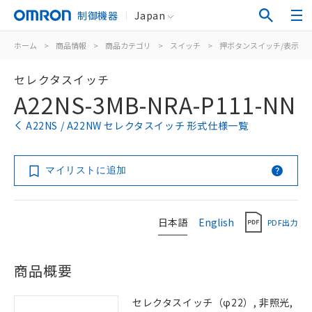
制御機器
Japan
ホーム
>
商品情報
>
商品カテゴリ
>
スイッチ
>
押ボタンスイッチ/表示灯
セレクタスイッチ
A22NS-3MB-NRA-P111-NN
A22NS / A22NW セレクタスイッチ 形式仕様一覧
マイリストに追加
日本語
English
PDF出力
商品概要
セレクタスイッチ（φ22）, 非照光,