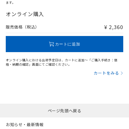
ます。
"対応済み"や非含有の記載がされた商品であっても、流通
在庫等で未対応品が混在する可能性があります。
オンライン購入
非含有品が必要な際は、弊社営業部門もしくは販売店へお
問い合わせください。
¥ 2,360
販売価格（税込）
この製品のRoHS/REACH対応状況ページへ
カートに追加
オンライン購入における出荷予定日は、カートに追加～「ご購入手続き：価
格・納期の確認」画面にてご確認ください。
カートをみる
ページ先頭へ戻る
お知らせ・最新情報