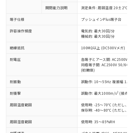
対応予定なし：EU RoHS指令（10物質）の
開閉能力説明
測定条件: 周囲温度 20±2℃、
以下の条件をお読みいただき、同意のうえ
非含有に非対応の商品で、対応品を出す予
ご利用ください。
定はありません。
端子仕様
プッシュインPlus端子台
調査・確認中：EU RoHS指令（10物質）の
本サービスは、当社制御機器事業取扱
※1 中国RoHS○×表
非含有の対応状況を調査中または確認中の
許容操作頻度
電気的: 最大30回/分
商品の当社在庫状況および標準価格
機械的: 最大30回/分
商品です。
(税抜)を提供させていただくもので
「○」：最大均質材料含有率が中国RoHSの
非該当品：ライセンス料など無形物で、有
す。
絶縁抵抗
100MΩ以上 (DC500Vメガ)
基準値以下であることを示します。
害物質有無と関係のない商品です。
当社制御機器事業取扱商品の中には、
「×」：最大均質材料含有率が中国RoHSの
仕入先様の事情により、非含有部品として
本サービスの対象外となる商品もある
耐電圧
各端子とアース間: AC2500V 50/
基準値を超えていることを示します。
いたものが、含有品と判明した場合などや
当社は、これら貴社製品のうち、外国
同極端子間: AC2500V 50/60Hz
ことをご了承ください。
「－」：未確認です。当社販売部門へお問
むを得ず変更することがあります。
為替および外国貿易法に定める商品
(初期値)
在庫状況および標準価格照会結果は、
い合わせください。
（以下｢規制貨物等」という）を輸出
記載している更新日時点での社内デー
*EU RoHS指令（10物質）：
耐振動
誤動作: 10～55Hz 複振幅 1.
または国外への提供する場合は、日本
記
タに基づき作成されるものであり、閲
説明
鉛(Pb) 1000ppm以下、 水銀(Hg) 1000ppm以下、 カド
*中国RoHS10物質の基準値 (GB/T26572)：
国政府の輸出許可(または役務取引許
号
覧された時点での実際の在庫および標
ミウム(Cd) 100ppm以下、
Pb(鉛) :1000ppm、 Hg(水銀) : 1000ppm、 Cd(カドミウ
2
耐衝撃
誤動作: 最大1000m/s
(接点開
可)を取得するなどの必要な手続きを
六価クロム(Cr(Ⅵ)) 1000ppm以下、ポリ臭化ビフェニル
ム) : 100ppm、
準価格とは異なる場合があることをご
類(PBB) 1000ppm以下、ポリ臭化ジフェニルエーテル類
Cr(Ⅵ)(六価クロム) : 1000ppm、 PBBs(ポリ臭化ビフェ
とります。
了承ください。
(PBDE) 1000ppm以下、フタル酸ビス(2-エチルヘキシ
○
一定数以上の在庫あり
ニル類) : 1000ppm、 PBDEs(ポリ臭化ジフェニルエーテ
周囲温度範囲
使用時: -25～70℃ (ただし
当社は規制貨物を破棄する場合は、完
ル) (DEHP)(別名：DOP) 1000ppm以下、フタル酸ブチ
正式な納期状況および標準価格はお客
ル類) : 1000ppm、
保存時: -40～80℃ (ただし
ルベンジル（BBP） 1000ppm以下、フタル酸ジブチル
全に破砕するなど、違法に輸出されな
DBP(フタル酸ジブチル) : 1000ppm、 DIBP(フタル酸ジ
様のお取引先、またはお客様担当のオ
（DBP） 1000ppm以下、フタル酸ジイソブチル
イソブチル) : 1000ppm、 BBP(フタル酸ブチルベンジ
△
一定数には満たないが在庫あり
いよう必要な手段を講じます。
ムロン制御機器販売店・当社販売員に
(DIBP) 1000ppm以下
周囲湿度範囲
使用時: 35～85%RH
ル) : 1000ppm、
当社は貴社製品を、核兵器、ミサイ
但し、RoHS指令で産業用監視および制御機器に対する
DEHP(フタル酸ビス(2-エチルヘキシル)) : 1000ppm
ご相談ください。
適用除外項目は除く。
ル、化学兵器、生物兵器またはその他
－
在庫なし(最新の在庫状況につ