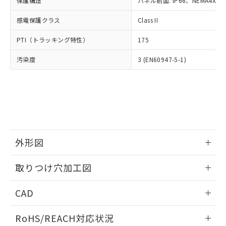
保護構造
パネル前面: IP66、NEMA4X, N
オムロン制御機器販売店や当社販売拠
フタル酸エステル類の４物質については閾値を超える意
武器並びにこれらの製造装置等に一切
いては、お客様のお取引先、ま
図的な使用がないことを確認しています。
点は「
販売ネットワーク
」をご確認
※2 環境保護使用期限
使用いたしません。
感電保護クラス
Class II
たはお客様担当のオムロン制御
ください。
当社は、貴社製品を第三者に販売する
機器販売店・当社販売員にご確
在庫状況および標準価格結果を当社の
※2 対応予定月
「ｅ」：有害物質（10物質）のすべてが基
PTI（トラッキング特性）
175
場合は、上記1、2および3の内容を当
認ください)
事前の承諾なく第三者に漏洩または開
準値以下であることを示します。
該第三者に通知します。また当社は、
示しないようお願いします。
汚染度
3 (EN60947-5-1)
部品在庫の切り替え状況などにより、予定
「10」：通常の使用状況下において有害物
販売先および販売に係わる関係者が違
マイパーツ機能（部品リスト作成サー
空
受注生産機種、また在庫状況の
月が前後することがあります。
質が外部に漏えいし、環境に深刻な影響を
法に輸出するおそれがある場合は、取
ビス）をご利用いただくには、I-Web
白
情報を公開していない機種
及ぼさない年数を意味します。
り引きをいたしません。
メンバーズにご登録されている必要が
「－」：未確認です。当社販売部門へお問
あります。
い合わせください。
お客様が当ウェブサイト上で当社にご
※3 非含有証明書ダウンロード
登録された部品リストについて、当社
および当社の共同利用者が、当社の製
下記の非含有証明書をダウンロードするこ
品・サービスに関するお客様との取
外形図
とができます。
合意する
キャンセル
引・商談に必要な範囲で利用すること
をご了承ください。
情報更新：2026/05/21
取りつけ穴加工図
EU RoHS指令（10物質）の非含有証明書
※当社の共同利用者とは、
"個人情報
51物質の非含有証明書（当社基準）
の共同利用に関して"
の「1.共同利
情報更新：2026/05/21
※本証明書は発行日時点で非含有を証明す
CAD
用者の範囲」に記載されている法人を
るもので、過去に遡って非含有を証明する
指します。
ものではありません。
ログイン/会員登録いただくと、CADデータをダウンロー
RoHS/REACH対応状況
また、RoHS指令のフタル酸エステル類４
ドすることができます。