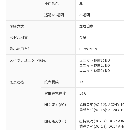
操作部色
赤
透明/不透明
不透明
復帰方式
左右自動
ベゼル材質
金属
最小適用負荷
DC5V 6mA
スイッチユニット構成
ユニット位置1: NO
ユニット位置2: NO
ユニット位置3: NO
接点定格
接点構成
3a
※1 対応状況
定格通電電流
10A
対応済み：EU RoHS指令（10物質）の
開閉能力(AC)
抵抗負荷(AC-12): AC24V 10A/A
非含有に対応した製品が提供可能な商品で
誘導負荷(AC-15): AC24V 10A/AC
す。
対応予定：EU RoHS指令（10物質）の非含
開閉能力(DC)
抵抗負荷(DC-12): DC24V 8A/DC
ご利用条件
有に対応した製品に切り替える予定のある
誘導負荷(DC-13): DC24V 4A/DC
商品です。