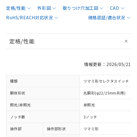
定格/性能
外形図
取りつけ穴加工図
CAD
RoHS/REACH対応状況
規格認証/適合状況
定格/性能
情報更新：2026/05/21
種類
ツマミ形セレクタスイッチ
胴体形状
丸胴形(φ22/25mm共用)
照光/非照光
非照光
ノッチ数
3ノッチ
操作部
操作部形状
ツマミ形