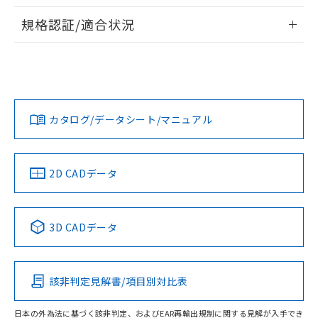
物質の対応では、対応完了までの期間は出
情報更新：2026/7/29
荷製品に未対応品が混在することから備考
規格認証/適合状況
欄に対応日を記載しておりました。
ログイン/会員登録
EU RoHS
注意事項・凡例
A22NS-3MB-NRA-P111-NNについての規格認証/適合状況に
既に当社にて対応品への在庫切替を完了
ついては、「カスタマーサポートセンタ お客様相談室」また
していることから、特段のことがない限
は貴社担当オムロン営業員または販売店にお問い合わせくだ
り、2022年1月12日より割愛しておりま
対応状況
対応予定月
※1
※2
さい。
す。
ダウンロードデータをご利用いただく前に、以下を必ずお読
みください。
カタログ/データシート/マニュアル
対応済み
ソフトウェアの使用条件
お問い合わせ
中国 RoHS
注意事項・凡例
2D CADデータ
中国 RoHS表
※1 ※2
3D CADデータ
Pb
Hg
Cd
Cr(VI)
該非判定見解書/項目別対比表
O
O
O
O
日本の外為法に基づく該非判定、およびEAR再輸出規制に関する見解が入手でき